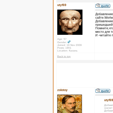
utyf69
Добавление 
сайте.Worlw
Добавление
пришедшей х
Помните,что
место для т
И -читайте 
Age: 57
Gender:
Joined: 19 Nov 2009
Posts: 1901
Location: Казань
Back to top
zolotoy
utyf69
Добавл
значит
Добавл