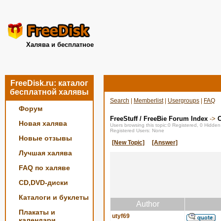
Халява и бесплатное
FreeDisk.ru: каталог
бесплатной халявы
Search
|
Memberlist
|
Usergroups
|
FAQ
Форум
FreeStuff / FreeBie Forum Index
->
О
Новая халява
Users browsing this topic:0 Registered, 0 Hidde
Registered Users: None
Новые отзывы
[New Topic]
[Answer]
Лучшая халява
FAQ по халяве
CD,DVD-диски
Каталоги и буклеты
Author
Плакаты и
utyf69
календари