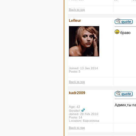
Back to top
Lefleur
браво
Joined: 13 Jan 2014
Posts: 5
Back to top
kadr2009
Админ,ты па
Age: 42
Gender:
Joined: 28 Feb 2010
Posts: 14
Location: Барселона
Back to top