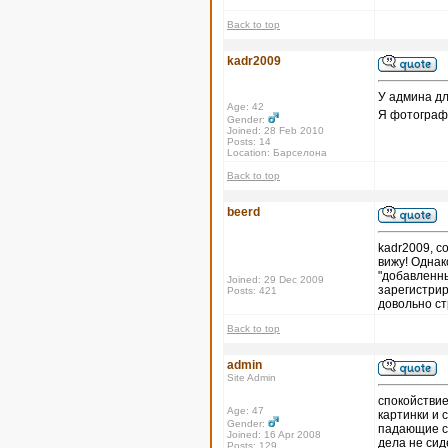
Back to top
kadr2009
У админа дл
Age: 42
Я фотографи
Gender:
Joined: 28 Feb 2010
Posts: 14
Location: Барселона
Back to top
beerd
kadr2009, с
вижу! Однак
"добавленны
Joined: 29 Dec 2009
зарегистрир
Posts: 421
довольно с
Back to top
admin
Site Admin
спокойствие,
Age: 47
картинки и с
Gender:
падающие се
Joined: 16 Apr 2008
дела не сид
Posts: 129