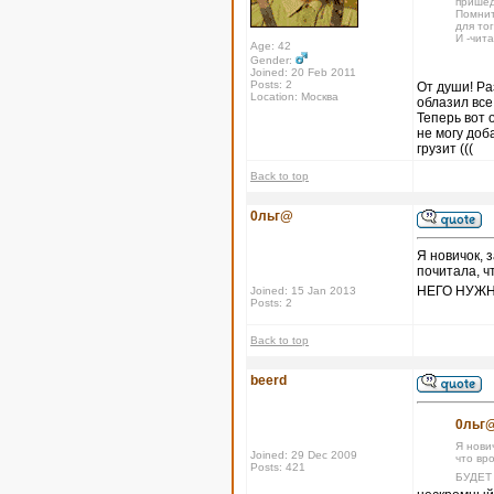
пришед
Помнит
для тог
И -чит
Age: 42
Gender:
Joined: 20 Feb 2011
Posts: 2
От души! Ра
Location: Москва
облазил все
Теперь вот 
не могу доб
грузит (((
Back to top
0льг@
Я новичок, 
почитала, ч
НЕГО НУЖН
Joined: 15 Jan 2013
Posts: 2
Back to top
beerd
0льг@
Я нови
Joined: 29 Dec 2009
что вр
Posts: 421
БУДЕТ