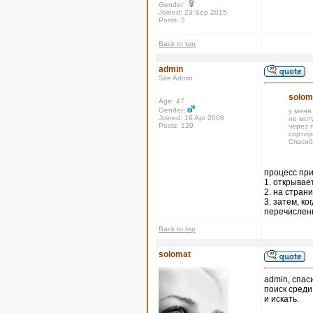
Gender:
Joined: 23 Sep 2015
Posts: 5
Back to top
admin
Site Admin
solom
Age: 47
Gender:
у меня
Joined: 16 Apr 2008
не могу
Posts: 129
через п
сортир
Спасиб
процесс при
1. открывае
2. на стран
3. затем, к
перечислены
Back to top
solomat
admin, спас
поиск среди
и искать.