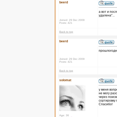
beerd
а вот и пос
удалена"...
Joined: 29 Dec 2009
Posts: 421
Back to top
beerd
прошлогодн
Joined: 29 Dec 2009
Posts: 421
Back to top
solomat
у меня вопр
не могу раз
через поиск
сортировку 
Спасибо!
Age: 36