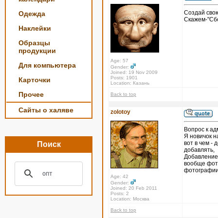
Создай свою
Одежда
Скажем-"Сбо
Наклейки
Образцы
продукции
Age: 57
Для компьютера
Gender:
Joined: 19 Nov 2009
Posts: 1901
Карточки
Location: Казань
Прочее
Back to top
Сайты о халяве
zolotoy
Вопрос к ад
Я новичок н
вот в чем - 
Поиск
добавлять,
Добавление 
вообще фото
фотографии 
Age: 42
Gender:
Joined: 20 Feb 2011
Posts: 2
Location: Москва
Back to top