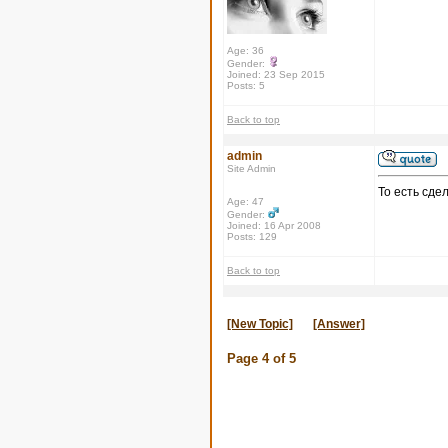
Age: 36
Gender:
Joined: 23 Sep 2015
Posts: 5
Back to top
admin
Site Admin
То есть сде
Age: 47
Gender:
Joined: 16 Apr 2008
Posts: 129
Back to top
[New Topic]
[Answer]
Page
4
of
5