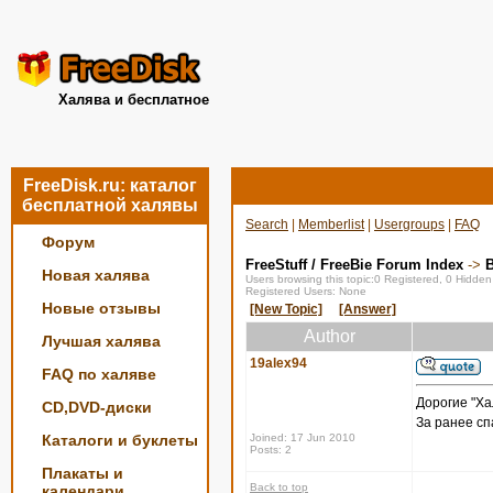
Халява и бесплатное
FreeDisk.ru: каталог
бесплатной халявы
Search
|
Memberlist
|
Usergroups
|
FAQ
Форум
FreeStuff / FreeBie Forum Index
->
Новая халява
Users browsing this topic:0 Registered, 0 Hidde
Registered Users: None
Новые отзывы
[New Topic]
[Answer]
Author
Лучшая халява
19alex94
FAQ по халяве
Дорогие "Ха
CD,DVD-диски
За ранее сп
Каталоги и буклеты
Joined: 17 Jun 2010
Posts: 2
Плакаты и
Back to top
календари