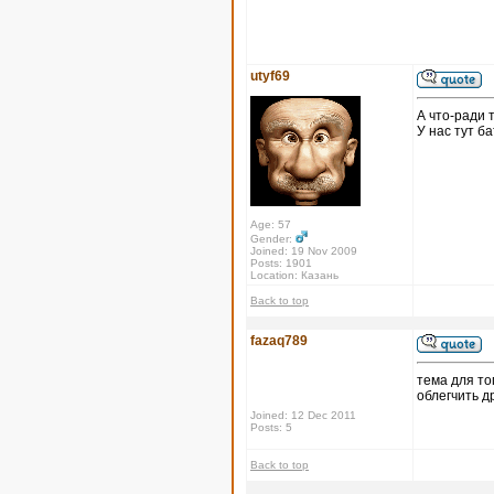
utyf69
А что-ради 
У нас тут ба
Age: 57
Gender:
Joined: 19 Nov 2009
Posts: 1901
Location: Казань
Back to top
fazaq789
тема для то
облегчить 
Joined: 12 Dec 2011
Posts: 5
Back to top