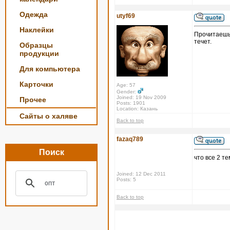
Одежда
utyf69
Наклейки
Прочитаешь 
течет.
Образцы
продукции
Для компьютера
Карточки
Age: 57
Gender:
Joined: 19 Nov 2009
Прочее
Posts: 1901
Location: Казань
Сайты о халяве
Back to top
fazaq789
Поиск
что все 2 т
Joined: 12 Dec 2011
Posts: 5
Back to top