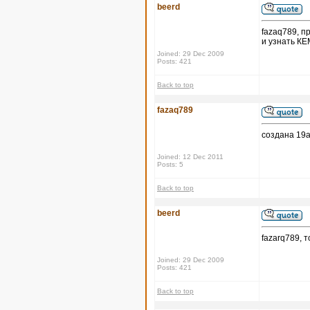
beerd
fazaq789, п
и узнать КЕ
Joined: 29 Dec 2009
Posts: 421
Back to top
fazaq789
создана 19a
Joined: 12 Dec 2011
Posts: 5
Back to top
beerd
fazarq789, 
Joined: 29 Dec 2009
Posts: 421
Back to top