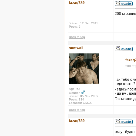
fazaq789
200 страниц
Joined: 12 Dec 2011
Posts: 5
Back to top
samwall
fazaq
200 ст
Так тебе о ч
- где взять ?
Age: 52
- здесь пос
Gender:
- да ну , до
Joined: 05 Nov 2009
Так можно д
Posts: 334
Location: ОМСК
Back to top
fazaq789
окау . будет