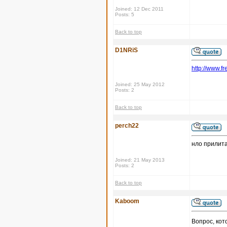
Joined: 12 Dec 2011
Posts: 5
Back to top
D1NRiS
http://www.fr
Joined: 25 May 2012
Posts: 2
Back to top
perch22
нло прилит
Joined: 21 May 2013
Posts: 2
Back to top
Kaboom
Вопрос, кот