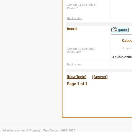
Joined: 24 Dec 2014
Posts: 2
Back to top
beerd
Kaboo
Вопрос
Joined: 29 Dec 2009
Posts: 421
Я знаю отве
Back to top
[New Topic]
[Answer]
Page
1
of
1
All right reserved © Copyright FreeDisk.ru, 1999-2026