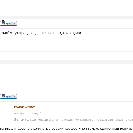
причём тут продавец если я не продаю а отдаю
качок wrote:
А нафиг это надо ?
Я и так больше половины этих игр играл . Ни каких прог не скачивал , акков не с
ты играл наверно в крякнутые версии, где доступен только одиночный режим. а