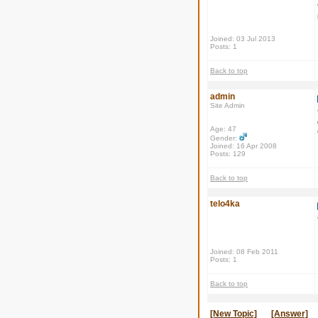
Joined: 03 Jul 2013
Posts: 1
Back to top
admin
Site Admin
Age: 47
Gender:
Joined: 16 Apr 2008
Posts: 129
Back to top
telo4ka
Joined: 08 Feb 2011
Posts: 1
Back to top
[New Topic]
[Answer]