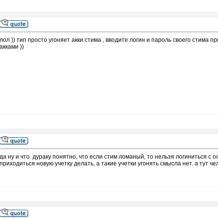
лол )) тип просто угоняет акки стима , вводите логин и пароль своего стима п
акками ))
да ну и что. дураку понятно, что если стим ломаный, то нельзя логиниться с 
приходиться новую учетку делать, а такие учетки угонять смысла нет. а тут ч