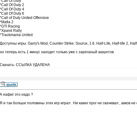
*Call Of Duty
*Call Of Duty 2
*Call Of Duty 4
*Call Of Duty 6
*Call of Duty United Offensive
*Mafia 2
*GTI Racing
*Xpand Rally
*Trackmania United
Доступны игры: Garry's Mod, Counter-Strike: Source, 1.6. Half-Life, Half-life 2, Half
но теперь есть 1 минус заходит только уже с зареганый акаунтов
Скачать- ССЫЛКА УДАЛЕНА
А нафиг это надо ?
Я и так больше половины этих игр играл . Ни каких прог не скачивал , акков н