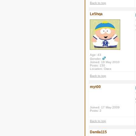
Back to top
Le5hqa
Age: 43
Gender:
Joined: 19 May 2010
Posts: 150
Location: Омск
Back to top
myt00
Joined: 17 May 2009
Posts: 2
Back to top
Danila115