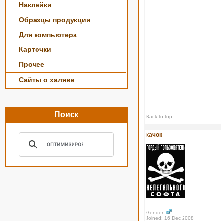
Наклейки
Образцы продукции
Для компьютера
Карточки
Прочее
Сайты о халяве
Поиск
Back to top
качок
Gender:
Joined: 16 Dec 2008