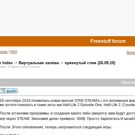
Freestuff forum
oups
|
FAQ
Regi
m Index
->
Виртуальная халява
->
крякнутый стим (26.09.10)
stered, 0 Hidden and 0 Guests
Messa
26 сентября 2010 появилась новая версия STAR STEAM'a ( это взломаная верс
же хотите поиграть в такие хиты как Half-Life 2 Episode One, Half-Life 2, Coun
После установки программы, и создание какого либо аккаунта, вам будут дос
игр через STEAM. Экономия денег примено: 300$. Просто Зарегитесь И качай
После Этого обновление, теперь запускаються следующие игры: