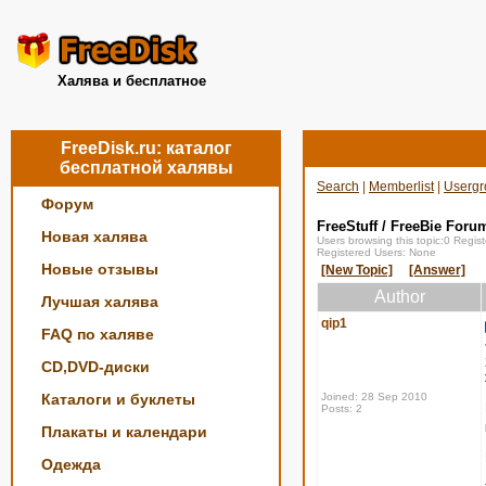
Халява и бесплатное
FreeDisk.ru: каталог
бесплатной халявы
Search
|
Memberlist
|
Usergr
Форум
FreeStuff / FreeBie Foru
Новая халява
Users browsing this topic:0 Regi
Registered Users: None
Новые отзывы
[New Topic]
[Answer]
Author
Лучшая халява
qip1
FAQ по халяве
CD,DVD-диски
Каталоги и буклеты
Joined: 28 Sep 2010
Posts: 2
Плакаты и календари
Одежда