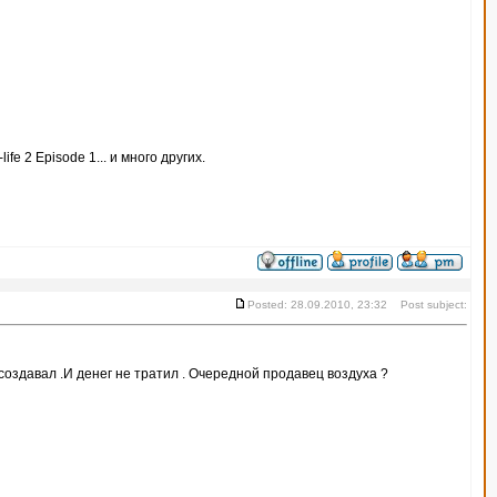
-life 2 Episode 1... и много других.
Posted: 28.09.2010, 23:32 Post subject:
е создавал .И денег не тратил . Очередной продавец воздуха ?