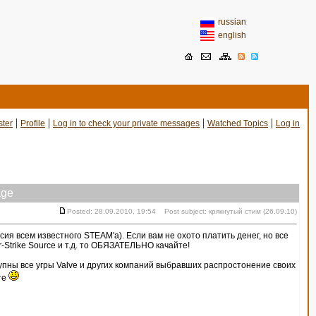
russian
english
|
|
|
|
ster
Profile
Log in to check your private messages
Watched Topics
Log in
ge
Posted: 28.09.2010, 19:54 Post subject: крякнутый стим (26.09.10)
ия всем известного STEAM'a). Если вам не охото платить денег, но все
ter-Strike Source и т.д. то ОБЯЗАТЕЛЬНО качайте!
тупны все угры Valve и других компаний выбравших распростонение своих
те