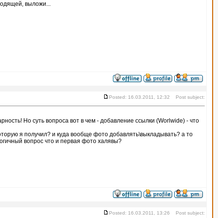
ходящей, выложи...
Posted: 16.03.2011, 12:32 Post subject:
рность! Но суть вопроса вот в чем - добавление ссылки (Worlwide) - что
оторую я получил? и куда вообще фото добавлять\выкладывать? а то
логичный вопрос что и первая фото халявы?
Posted: 16.03.2011, 13:26 Post subject: