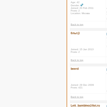
Age: 42
Gender:
Joined: 20 Feb 2011
Posts: 2
Location: Москва
Back to top
0льг@
Joined: 15 Jan 2013
Posts: 2
Back to top
beerd
Joined: 29 Dec 2009
Posts: 421
Back to top
Lett_bambino@list.ru