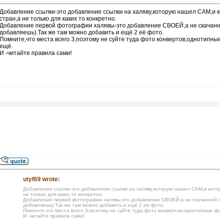
Добавление ссылки-это добавление ссылки на халяву,которую нашел САМ,и ко
стран,а не только для каких то конкретно.
Добавление первой фотографии халявы-это добавление СВОЕЙ,а не скачанн
добавляешь).Так же там можно добавить и ещё 2 её фото.
Помните,что места всего 3,поэтому не суйте туда фото конвертов,однотипные ф
ещё.
И -читайте правила сами!
utyf69 wrote:
Добавление ссылки-это добавление ссылки на халяву,которую нашел САМ,и которо
не только для каких то конкретно.
Добавление первой фотографии халявы-это добавление СВОЕЙ,а не скачанной с
добавляешь).Так же там можно добавить и ещё 2 её фото.
Помните,что места всего 3,поэтому не суйте туда фото конвертов,однотипные фото
И -читайте правила сами!