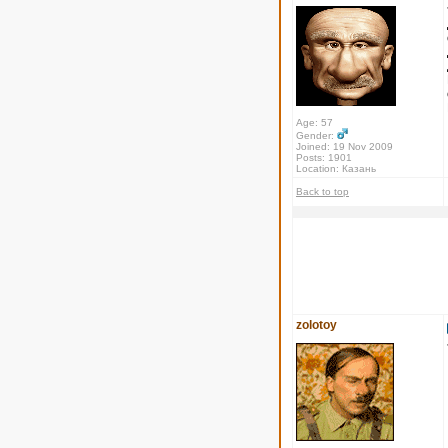
Age: 57
Gender:
Joined: 19 Nov 2009
Posts: 1901
Location: Казань
Back to top
zolotoy