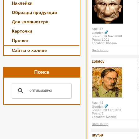
Наклейки
Образцы продукции
Для компьютера
Age: 57
Карточки
Gender:
Joined: 19 Nov 2009
Прочее
Posts: 1901
Location: Казань
Сайты о халяве
Back to top
zolotoy
Поиск
Age: 42
Gender:
Joined: 20 Feb 2011
Posts: 2
Location: Москва
Back to top
utyf69