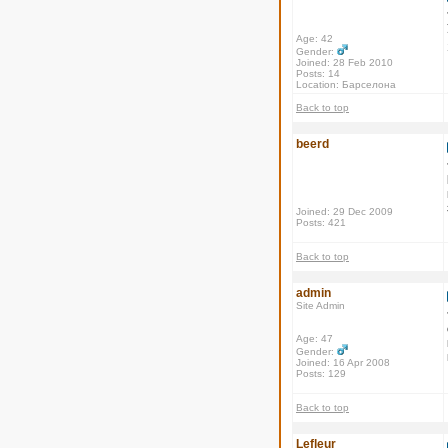
Age: 42
Gender:
Joined: 28 Feb 2010
Posts: 14
Location: Барселона
Back to top
beerd
Joined: 29 Dec 2009
Posts: 421
Back to top
admin
Site Admin
Age: 47
Gender:
Joined: 16 Apr 2008
Posts: 129
Back to top
Lefleur