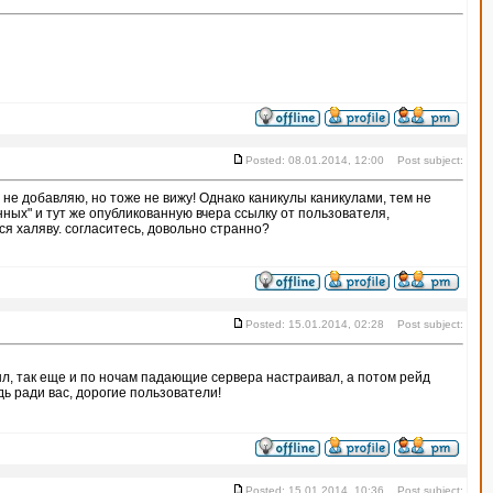
Posted: 08.01.2014, 12:00 Post subject:
 не добавляю, но тоже не вижу! Однако каникулы каникулами, тем не
ых" и тут же опубликованную вчера ссылку от пользователя,
я халяву. согласитесь, довольно странно?
Posted: 15.01.2014, 02:28 Post subject:
е был, так еще и по ночам падающие сервера настраивал, а потом рейд
дь ради вас, дорогие пользователи!
Posted: 15.01.2014, 10:36 Post subject: