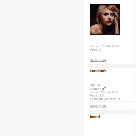
Joined: 13 Jan 2014
Posts: 5
Back to top
kadr2009
Age: 42
Gender:
Joined: 28 Feb 2010
Posts: 14
Location: Барселона
Back to top
beerd