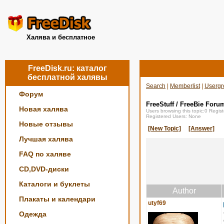
Халява и бесплатное
FreeDisk.ru: каталог
бесплатной халявы
Search
|
Memberlist
|
Usergr
Форум
FreeStuff / FreeBie Foru
Новая халява
Users browsing this topic:0 Regi
Registered Users: None
Новые отзывы
[New Topic]
[Answer]
Лучшая халява
FAQ по халяве
CD,DVD-диски
Каталоги и буклеты
Author
Плакаты и календари
utyf69
Одежда