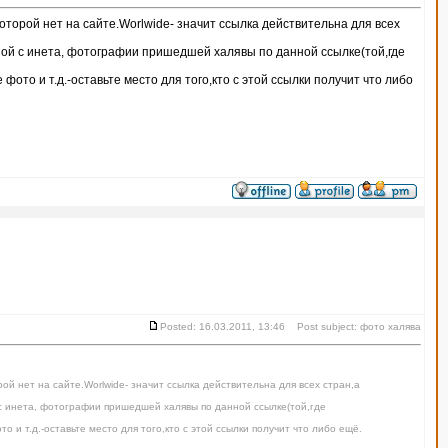
торой нет на сайте.Worlwide- значит ссылка действительна для всех
ой с инета, фотографии пришедшей халявы по данной ссылке(той,где
ото и т.д.-оставьте место для того,кто с этой ссылки получит что либо
Posted: 16.03.2011, 13:46 Post subject: фото халява
й нет на сайте.Worlwide- значит ссылка действительна для всех стран,а
 инета, фотографии пришедшей халявы по данной ссылке(той,где
 и т.д.-оставьте место для того,кто с этой ссылки получит что либо ещё.