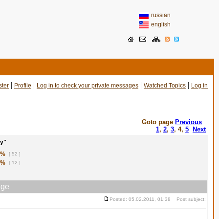
russian
english
|
|
|
|
ster
Profile
Log in to check your private messages
Watched Topics
Log in
Goto page
Previous
1
,
2
,
3
,
4
,
5
Next
у"
1%
[ 52 ]
8%
[ 12 ]
ge
Posted: 05.02.2011, 01:38 Post subject: