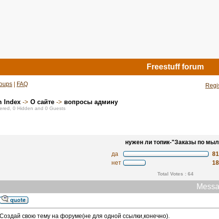
Freestuff forum
oups
|
FAQ
Regi
m Index
->
О сайте
->
вопросы админу
stered, 0 Hidden and 0 Guests
нужен ли топик-"Заказы по мыл
да
8
нет
1
Total Votes : 64
Messa
Создай свою тему на форуме(не для одной ссылки,конечно).