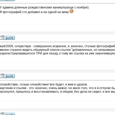
У админа длинные рождественские каникулы(еще с ноября).
Я фотографий сто добавил и ни одной не вижу
kadr2009, сочувствую - совершенно искренне, я ,конечно, столько фотографий
менее странно видеть обширный список ссылок "добавленных, но непроверенн
зарегистрировавшегося ТРИ дня назад, к тому же ссылка на уже закончившуюс
спокойствие, только спокойствие! все будет, я жив и здоров.
картинки и ссылки - это, конечно, очень важно. но мало того, что я в отпуск
грохнулся, пришлось и восстанавливать. в общем, без дела не сидел. и все ве