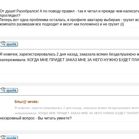
От души! Разобрался! А по поводу правил - так я читал и прежде чем написат
проглядел?
Теперь вот одна проблемка осталась, в профиле аватарку выбираю - грузит вс
компа(по размерам все подходит и весит как положено) и не грузит (((
Я новичок, зарегистрировалась 2 дня назад, заказала всяких безделушек(но мн
запереживала. КОГДА МНЕ ПРИДЕТ ЗАКАЗ МНЕ ЗА НЕГО НУЖНО БУДЕТ П
0льг@ wrote:
Я новичок, зарегистрировалась 2 дня назад, заказала всяких безделушек(но много
запереживала. КОГДА МНЕ ПРИДЕТ ЗАКАЗ МНЕ ЗА НЕГО НУЖНО БУДЕТ ПЛАТ
нескромный вопрос - Вы читать умеете?