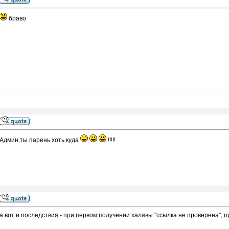
браво
Админ,ты парень хоть куда
!!!!!
а вот и последствия - при первом получении халявы "ссылка не проверена", пр