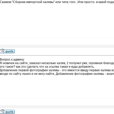
Скажем-"Сборник импортной халявы" или типа того...Или просто- в какой под
Вопрос к админу:
Я новичок на сайте, заказал несколько халяв, 2 получил уже, огромная благода
это такое? как это сделать что за ссылка такая и куда добавлять,
Добавление первой фотографии халявы - это имеется ввиду первая халява к
везде по сайту лазил и не могу найти, Добавление фотографии халявы - ана