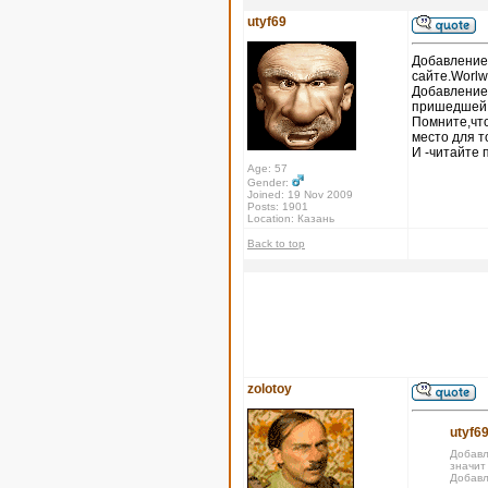
utyf69
Добавление 
сайте.Worlw
Добавление
пришедшей х
Помните,что
место для т
И -читайте 
Age: 57
Gender:
Joined: 19 Nov 2009
Posts: 1901
Location: Казань
Back to top
zolotoy
utyf69
Добавл
значит
Добавл