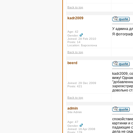
Back to top
kadr2009
У админа дл
Age: 42
Я фотографи
Gender:
Joined: 28 Feb 2010
Posts: 14
Location: Барселона
Back to top
beerd
kadr2009, с
вижу! Однак
"добавленны
Joined: 29 Dec 2009
зарегистрир
Posts: 421
довольно с
Back to top
admin
Site Admin
спокойствие,
Age: 47
картинки и с
Gender:
падающие се
Joined: 16 Apr 2008
дела не сид
Posts: 129