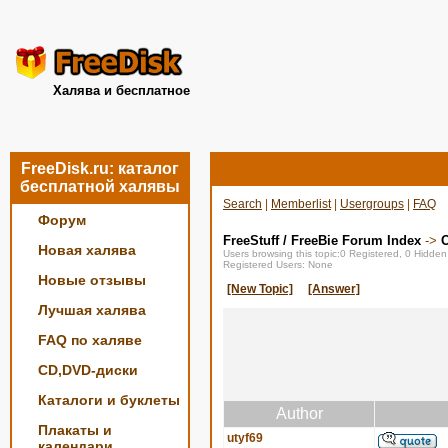
Халява и бесплатное
FreeDisk.ru: каталог
бесплатной халявы
Search
|
Memberlist
|
Usergroups
|
FAQ
Форум
FreeStuff / FreeBie Forum Index
->
О
Новая халява
Users browsing this topic:0 Registered, 0 Hidde
Registered Users: None
Новые отзывы
[New Topic]
[Answer]
Лучшая халява
FAQ по халяве
CD,DVD-диски
Каталоги и буклеты
Author
Плакаты и
utyf69
календари