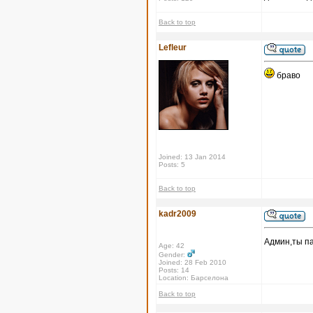
Back to top
Lefleur
браво
Joined: 13 Jan 2014
Posts: 5
Back to top
kadr2009
Админ,ты па
Age: 42
Gender:
Joined: 28 Feb 2010
Posts: 14
Location: Барселона
Back to top