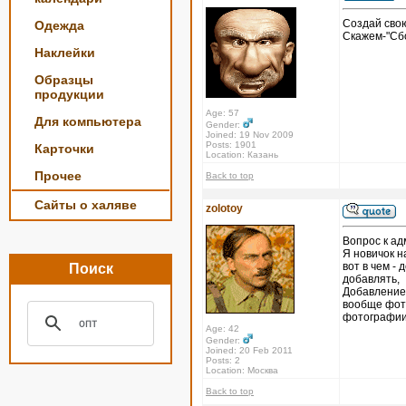
Создай свою
Одежда
Скажем-"Сбо
Наклейки
Образцы
продукции
Age: 57
Для компьютера
Gender:
Joined: 19 Nov 2009
Posts: 1901
Карточки
Location: Казань
Прочее
Back to top
Сайты о халяве
zolotoy
Вопрос к ад
Я новичок н
вот в чем - 
Поиск
добавлять,
Добавление 
вообще фото
фотографии 
Age: 42
Gender:
Joined: 20 Feb 2011
Posts: 2
Location: Москва
Back to top