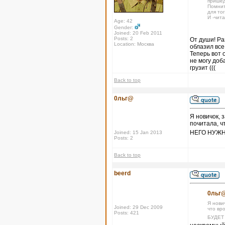
пришед
Помнит
для тог
И -чит
Age: 42
Gender:
Joined: 20 Feb 2011
Posts: 2
От души! Ра
Location: Москва
облазил все
Теперь вот 
не могу доб
грузит (((
Back to top
0льг@
Я новичок, 
почитала, ч
НЕГО НУЖН
Joined: 15 Jan 2013
Posts: 2
Back to top
beerd
0льг@
Я нови
Joined: 29 Dec 2009
что вр
Posts: 421
БУДЕТ