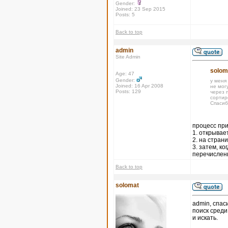
Gender:
Joined: 23 Sep 2015
Posts: 5
Back to top
admin
Site Admin
solom
Age: 47
Gender:
у меня
Joined: 16 Apr 2008
не могу
Posts: 129
через п
сортир
Спасиб
процесс при
1. открывае
2. на стран
3. затем, к
перечислены
Back to top
solomat
admin, спас
поиск среди
и искать.