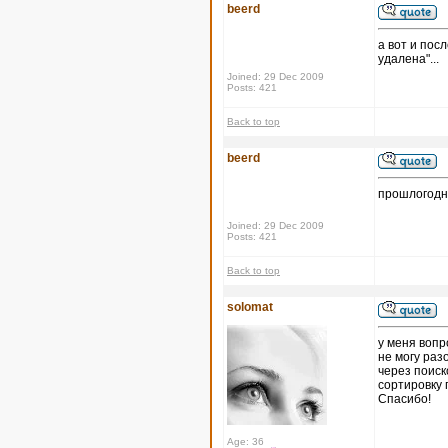
beerd
а вот и пос
удалена"...
Joined: 29 Dec 2009
Posts: 421
Back to top
beerd
прошлогодн
Joined: 29 Dec 2009
Posts: 421
Back to top
solomat
у меня вопр
не могу раз
через поиск
сортировку 
Спасибо!
Age: 36