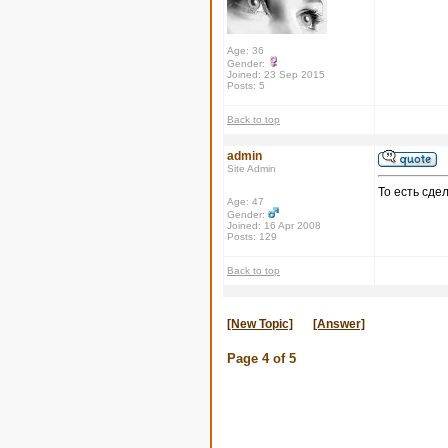
Age: 36
Gender:
Joined: 23 Sep 2015
Posts: 5
Back to top
admin
Site Admin
То есть сде
Age: 47
Gender:
Joined: 16 Apr 2008
Posts: 129
Back to top
[New Topic]
[Answer]
Page
4
of
5