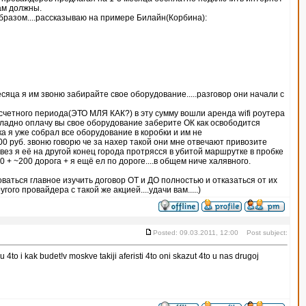
ам должны.
бразом....рассказываю на примере Билайн(Корбина):
сяца я им звоню забирайте свое оборудование.....разговор они начали с
асчетного периода(ЭТО МЛЯ КАК?) в эту сумму вошли аренда wifi роутера
орю ладно оплачу вы свое оборудование заберите ОК как освободится
ка я уже собрал все оборудование в коробки и им не
0 руб. звоню говорю че за нахер такой они мне отвечают привозите
вез я её на другой конец города протрясся в убитой маршрутке в пробке
00 + ~200 дорога + я ещё ел по дороге....в общем ниче халявного.
ваться главное изучить договор ОТ и ДО полностью и отказаться от их
го провайдера с такой же акцией....удачи вам.....)
Posted: 09.03.2011, 12:00 Post subject:
 4to i kak budet!v moskve takiji aferisti 4to oni skazut 4to u nas drugoj