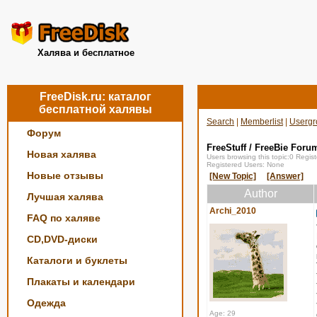
Халява и бесплатное
FreeDisk.ru: каталог
бесплатной халявы
Search
|
Memberlist
|
Usergr
Форум
FreeStuff / FreeBie Foru
Новая халява
Users browsing this topic:0 Regi
Registered Users: None
Новые отзывы
[New Topic]
[Answer]
Author
Лучшая халява
Archi_2010
FAQ по халяве
CD,DVD-диски
Каталоги и буклеты
Плакаты и календари
Одежда
Age: 29