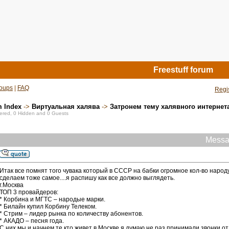
Freestuff forum
oups
|
FAQ
Regi
m Index
->
Виртуальная халява
->
Затронем тему халявного интернета.
stered, 0 Hidden and 0 Guests
Messa
Итак все помнят того чувака который в СССР на бабки огромное кол-во наро
сделаем тоже самое....я распишу как все должно выглядеть.
г.Москва
ТОП 3 провайдеров:
* Корбина и МГТС – народые марки.
* Билайн купил Корбину Телеком.
* Стрим – лидер рынка по количеству абонентов.
* АКАДО – песня года.
С них мы и начнем те кто живет в Москве я думаю не раз принимали звонки 