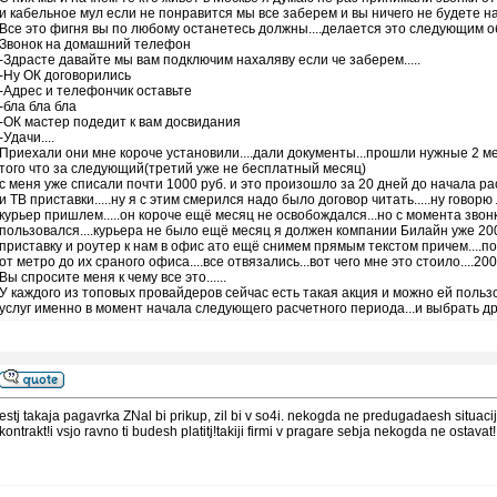
и кабельное мул если не понравится мы все заберем и вы ничего не будете н
Все это фигня вы по любому останетесь должны....делается это следующим о
Звонок на домашний телефон
-Здрасте давайте мы вам подключим нахаляву если че заберем.....
-Ну ОК договорились
-Адрес и телефончик оставьте
-бла бла бла
-ОК мастер подедит к вам досвидания
-Удачи....
Приехали они мне короче установили....дали документы...прошли нужные 2 ме
того что за следующий(третий уже не бесплатный месяц)
с меня уже списали почти 1000 руб. и это произошло за 20 дней до начала р
и ТВ приставки.....ну я с этим смерился надо было договор читать.....ну гов
курьер пришлем.....он короче ещё месяц не освобождался...но с момента звон
пользовался....курьера не было ещё месяц я должен компании Билайн уже 200
приставку и роутер к нам в офис ато ещё снимем прямым текстом причем....по
от метро до их сраного офиса....все отвязались...вот чего мне это стоило....20
Вы спросите меня к чему все это......
У каждого из топовых провайдеров сейчас есть такая акция и можно ей пользо
услуг именно в момент начала следующего расчетного периода...и выбрать друго
estj takaja pagavrka ZNal bi prikup, zil bi v so4i. nekogda ne predugadaesh situaciju
kontrakt!i vsjo ravno ti budesh platitj!takiji firmi v pragare sebja nekogda ne ostavat!