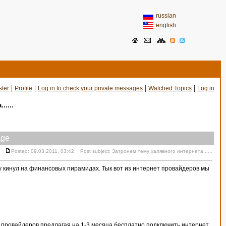
russian
english
|
|
|
|
ster
Profile
Log in to check your private messages
Watched Topics
Log in
.....
ge
Posted: 09.03.2011, 03:42 Post subject: Затронем тему халявного интернета......
ду кинул на финансовых пирамидах. Тык вот из интернет провайдеров мы
от провайдеров предлагая на 1-3 месяца бесплатно подключить интернет