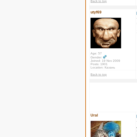
Back to top
utyf69
Age: 57
Gender:
Joined: 19 Nov 2009
Posts: 1901
Location: Казань
Back to top
Ural