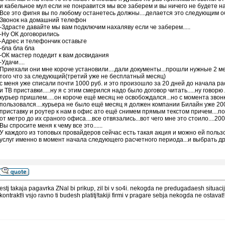
и кабельное мул если не понравится мы все заберем и вы ничего не будете н
Все это фигня вы по любому останетесь должны....делается это следующим о
Звонок на домашний телефон
-Здрасте давайте мы вам подключим нахаляву если че заберем.....
-Ну ОК договорились
-Адрес и телефончик оставьте
-бла бла бла
-ОК мастер подедит к вам досвидания
-Удачи....
Приехали они мне короче установили....дали документы...прошли нужные 2 ме
того что за следующий(третий уже не бесплатный месяц)
с меня уже списали почти 1000 руб. и это произошло за 20 дней до начала р
и ТВ приставки.....ну я с этим смерился надо было договор читать.....ну гов
курьер пришлем.....он короче ещё месяц не освобождался...но с момента звон
пользовался....курьера не было ещё месяц я должен компании Билайн уже 200
приставку и роутер к нам в офис ато ещё снимем прямым текстом причем....по
от метро до их сраного офиса....все отвязались...вот чего мне это стоило....20
Вы спросите меня к чему все это......
У каждого из топовых провайдеров сейчас есть такая акция и можно ей пользо
услуг именно в момент начала следующего расчетного периода...и выбрать друго
estj takaja pagavrka ZNal bi prikup, zil bi v so4i. nekogda ne predugadaesh situaciju
kontrakt!i vsjo ravno ti budesh platitj!takiji firmi v pragare sebja nekogda ne ostavat!