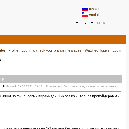
russian
english
|
|
|
|
ster
Profile
Log in to check your private messages
Watched Topics
Log in
.....
ge
Posted: 09.03.2011, 03:42 Post subject: Затронем тему халявного интернета......
ду кинул на финансовых пирамидах. Тык вот из интернет провайдеров мы
от провайдеров предлагая на 1-3 месяца бесплатно подключить интернет