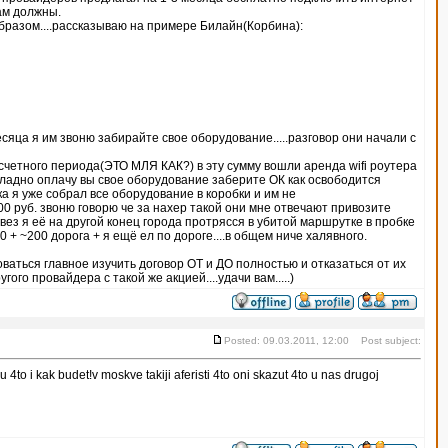
ам должны.
бразом....рассказываю на примере Билайн(Корбина):
сяца я им звоню забирайте свое оборудование.....разговор они начали с
асчетного периода(ЭТО МЛЯ КАК?) в эту сумму вошли аренда wifi роутера
орю ладно оплачу вы свое оборудование заберите ОК как освободится
ка я уже собрал все оборудование в коробки и им не
0 руб. звоню говорю че за нахер такой они мне отвечают привозите
вез я её на другой конец города протрясся в убитой маршрутке в пробке
00 + ~200 дорога + я ещё ел по дороге....в общем ниче халявного.
ваться главное изучить договор ОТ и ДО полностью и отказаться от их
го провайдера с такой же акцией....удачи вам.....)
Posted: 09.03.2011, 12:00 Post subject:
 4to i kak budet!v moskve takiji aferisti 4to oni skazut 4to u nas drugoj