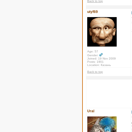
Back to top
utyf69
Age: 57
Gender:
Joined: 19 Nov 2009
Posts: 1901
Location: Казань
Back to top
Ural