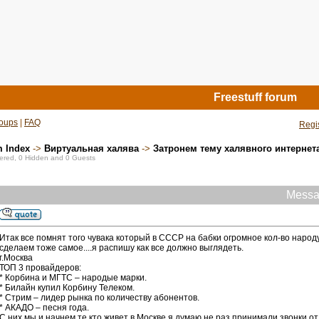
Freestuff forum
oups
|
FAQ
Regi
m Index
->
Виртуальная халява
->
Затронем тему халявного интернета.
stered, 0 Hidden and 0 Guests
Messa
Итак все помнят того чувака который в СССР на бабки огромное кол-во наро
сделаем тоже самое....я распишу как все должно выглядеть.
г.Москва
ТОП 3 провайдеров:
* Корбина и МГТС – народые марки.
* Билайн купил Корбину Телеком.
* Стрим – лидер рынка по количеству абонентов.
* АКАДО – песня года.
С них мы и начнем те кто живет в Москве я думаю не раз принимали звонки 