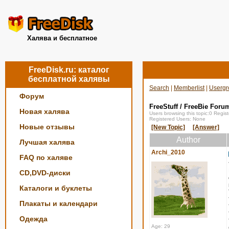
Халява и бесплатное
FreeDisk.ru: каталог
бесплатной халявы
Search
|
Memberlist
|
Usergr
Форум
FreeStuff / FreeBie Foru
Новая халява
Users browsing this topic:0 Regi
Registered Users: None
Новые отзывы
[New Topic]
[Answer]
Author
Лучшая халява
Archi_2010
FAQ по халяве
CD,DVD-диски
Каталоги и буклеты
Плакаты и календари
Одежда
Age: 29