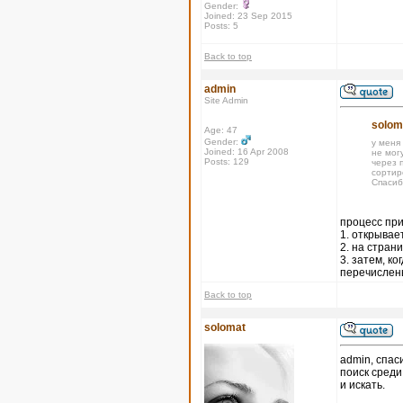
Gender:
Joined: 23 Sep 2015
Posts: 5
Back to top
admin
Site Admin
solom
Age: 47
Gender:
у меня
Joined: 16 Apr 2008
не могу
Posts: 129
через п
сортир
Спасиб
процесс при
1. открывае
2. на стран
3. затем, к
перечислены
Back to top
solomat
admin, спас
поиск среди
и искать.