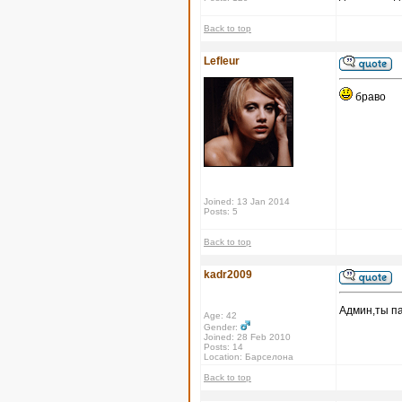
Back to top
Lefleur
браво
Joined: 13 Jan 2014
Posts: 5
Back to top
kadr2009
Админ,ты па
Age: 42
Gender:
Joined: 28 Feb 2010
Posts: 14
Location: Барселона
Back to top