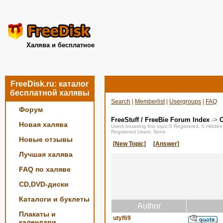
Халява и бесплатное
FreeDisk.ru: каталог
бесплатной халявы
Search
|
Memberlist
|
Usergroups
|
FAQ
Форум
FreeStuff / FreeBie Forum Index
->
О
Новая халява
Users browsing this topic:0 Registered, 0 Hidde
Registered Users: None
Новые отзывы
[New Topic]
[Answer]
Лучшая халява
FAQ по халяве
CD,DVD-диски
Каталоги и буклеты
Author
Плакаты и
utyf69
календари