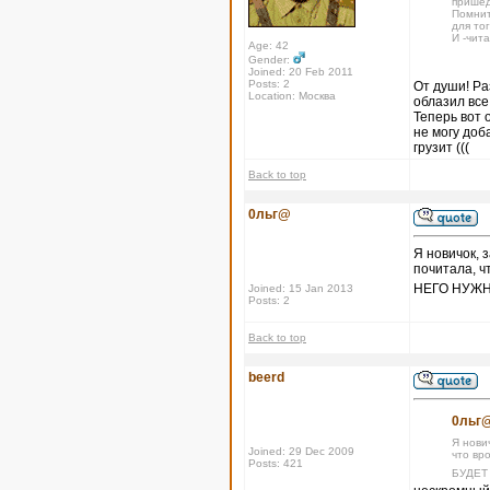
пришед
Помнит
для тог
И -чит
Age: 42
Gender:
Joined: 20 Feb 2011
Posts: 2
От души! Ра
Location: Москва
облазил все
Теперь вот 
не могу доб
грузит (((
Back to top
0льг@
Я новичок, 
почитала, ч
НЕГО НУЖН
Joined: 15 Jan 2013
Posts: 2
Back to top
beerd
0льг@
Я нови
Joined: 29 Dec 2009
что вр
Posts: 421
БУДЕТ