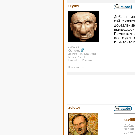
utyf69
Добавление 
сайте.Worlw
Добавление
пришедшей х
Помните,что
место для т
И -читайте 
Age: 57
Gender:
Joined: 19 Nov 2009
Posts: 1901
Location: Казань
Back to top
zolotoy
utyf69
Добавл
значит
Добавл