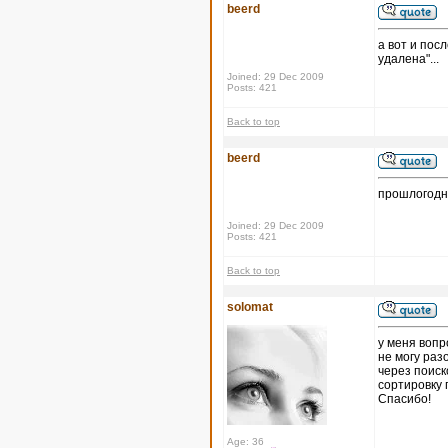
beerd
а вот и пос
удалена"...
Joined: 29 Dec 2009
Posts: 421
Back to top
beerd
прошлогодн
Joined: 29 Dec 2009
Posts: 421
Back to top
solomat
у меня вопр
не могу раз
через поиск
сортировку 
Спасибо!
Age: 36