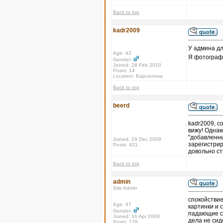
Back to top
kadr2009
У админа дл
Age: 42
Я фотографи
Gender:
Joined: 28 Feb 2010
Posts: 14
Location: Барселона
Back to top
beerd
kadr2009, с
вижу! Однак
"добавленны
Joined: 29 Dec 2009
зарегистрир
Posts: 421
довольно с
Back to top
admin
Site Admin
спокойствие,
Age: 47
картинки и с
Gender:
падающие се
Joined: 16 Apr 2008
дела не сид
Posts: 129