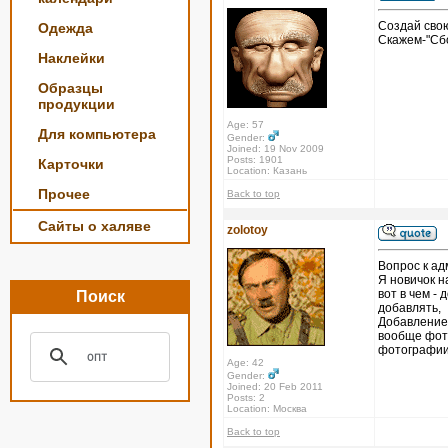
Создай свою
Одежда
Скажем-"Сбо
Наклейки
Образцы
продукции
Age: 57
Для компьютера
Gender:
Joined: 19 Nov 2009
Posts: 1901
Карточки
Location: Казань
Прочее
Back to top
Сайты о халяве
zolotoy
Вопрос к ад
Я новичок н
вот в чем - 
Поиск
добавлять,
Добавление 
вообще фото
фотографии 
Age: 42
Gender:
Joined: 20 Feb 2011
Posts: 2
Location: Москва
Back to top