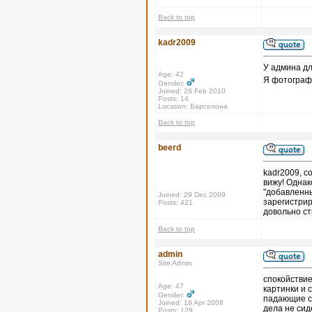
Back to top
kadr2009
У админа дл
Age: 42
Я фотографи
Gender:
Joined: 28 Feb 2010
Posts: 14
Location: Барселона
Back to top
beerd
kadr2009, с
вижу! Однак
"добавленны
Joined: 29 Dec 2009
зарегистрир
Posts: 421
довольно с
Back to top
admin
Site Admin
спокойствие,
Age: 47
картинки и с
Gender:
падающие се
Joined: 16 Apr 2008
дела не сид
Posts: 129