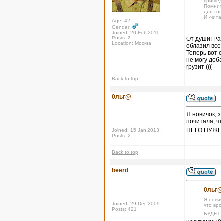
пришед
Помнит
для тог
И -чит
Age: 42
Gender:
Joined: 20 Feb 2011
Posts: 2
От души! Ра
Location: Москва
облазил все
Теперь вот 
не могу доб
грузит (((
Back to top
0льг@
Я новичок, 
почитала, ч
НЕГО НУЖН
Joined: 15 Jan 2013
Posts: 2
Back to top
beerd
0льг@
Я нови
Joined: 29 Dec 2009
что вр
Posts: 421
БУДЕТ