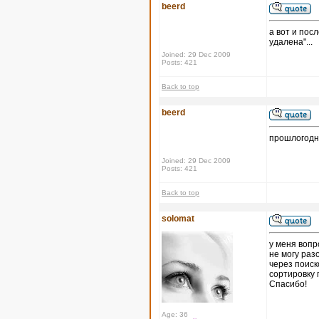
beerd
а вот и пос
удалена"...
Joined: 29 Dec 2009
Posts: 421
Back to top
beerd
прошлогодн
Joined: 29 Dec 2009
Posts: 421
Back to top
solomat
у меня вопр
не могу раз
через поиск
сортировку 
Спасибо!
Age: 36