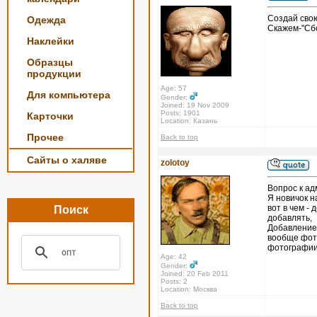
Создай свою
Одежда
Скажем-"Сбо
Наклейки
Образцы
продукции
Age: 57
Для компьютера
Gender:
Joined: 19 Nov 2009
Posts: 1901
Карточки
Location: Казань
Прочее
Back to top
Сайты о халяве
zolotoy
Вопрос к ад
Я новичок н
вот в чем - 
Поиск
добавлять,
Добавление 
вообще фото
фотографии 
Age: 42
Gender:
Joined: 20 Feb 2011
Posts: 2
Location: Москва
Back to top