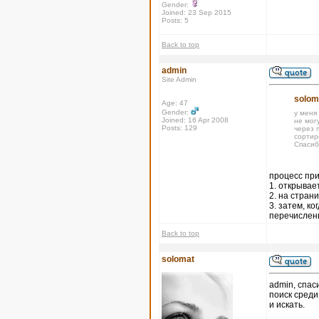
Gender:
Joined: 23 Sep 2015
Posts: 5
Back to top
admin
Site Admin
solom
Age: 47
Gender:
у меня
Joined: 16 Apr 2008
не могу
Posts: 129
через п
сортир
Спасиб
процесс при
1. открывае
2. на стран
3. затем, к
перечислены
Back to top
solomat
admin, спас
поиск среди
и искать.