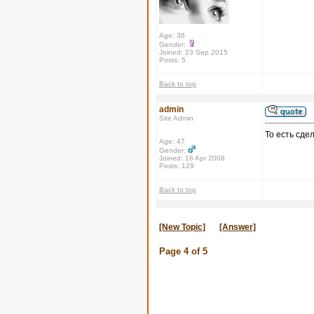
Age: 36
Gender:
Joined: 23 Sep 2015
Posts: 5
Back to top
admin
Site Admin
То есть сде
Age: 47
Gender:
Joined: 16 Apr 2008
Posts: 129
Back to top
[New Topic]
[Answer]
Page
4
of
5