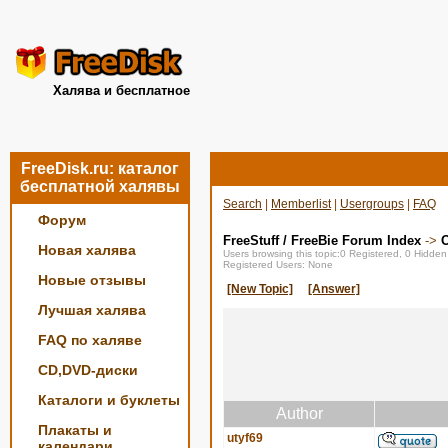
Халява и бесплатное
FreeDisk.ru: каталог
бесплатной халявы
Search
|
Memberlist
|
Usergroups
|
FAQ
Форум
FreeStuff / FreeBie Forum Index
->
О
Новая халява
Users browsing this topic:0 Registered, 0 Hidde
Registered Users: None
Новые отзывы
[New Topic]
[Answer]
Лучшая халява
FAQ по халяве
CD,DVD-диски
Каталоги и буклеты
Author
Плакаты и
utyf69
календари