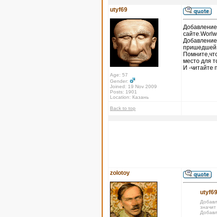
utyf69
Добавление 
сайте.Worlw
Добавление
пришедшей х
Помните,что
место для т
И -читайте 
Age: 57
Gender:
Joined: 19 Nov 2009
Posts: 1901
Location: Казань
Back to top
zolotoy
utyf69
Добавл
значит
Добавл