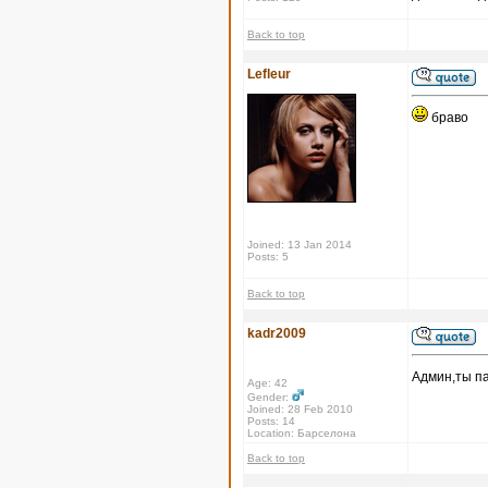
Back to top
Lefleur
браво
Joined: 13 Jan 2014
Posts: 5
Back to top
kadr2009
Админ,ты па
Age: 42
Gender:
Joined: 28 Feb 2010
Posts: 14
Location: Барселона
Back to top