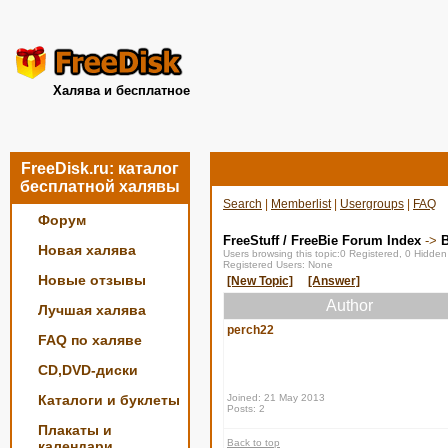
Халява и бесплатное
FreeDisk.ru: каталог
бесплатной халявы
Search
|
Memberlist
|
Usergroups
|
FAQ
Форум
FreeStuff / FreeBie Forum Index
->
Новая халява
Users browsing this topic:0 Registered, 0 Hidde
Registered Users: None
Новые отзывы
[New Topic]
[Answer]
Author
Лучшая халява
perch22
FAQ по халяве
CD,DVD-диски
Каталоги и буклеты
Joined: 21 May 2013
Posts: 2
Плакаты и
Back to top
календари