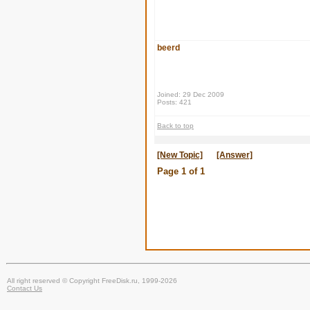
beerd
Joined: 29 Dec 2009
Posts: 421
Back to top
[New Topic]
[Answer]
Page
1
of
1
All right reserved © Copyright FreeDisk.ru, 1999-2026
Contact Us