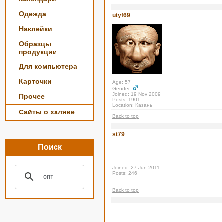
Одежда
utyf69
Наклейки
Образцы
продукции
Для компьютера
Карточки
Age: 57
Gender:
Joined: 19 Nov 2009
Прочее
Posts: 1901
Location: Казань
Сайты о халяве
Back to top
st79
Поиск
Joined: 27 Jun 2011
Posts: 246
Back to top