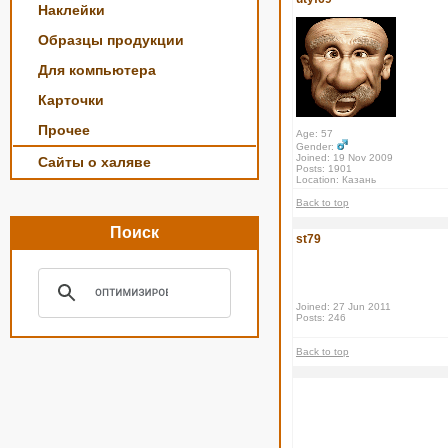
Наклейки
Образцы продукции
Для компьютера
Карточки
Прочее
Age: 57
Gender:
Joined: 19 Nov 2009
Сайты о халяве
Posts: 1901
Location: Казань
Back to top
Поиск
st79
Joined: 27 Jun 2011
Posts: 246
Back to top