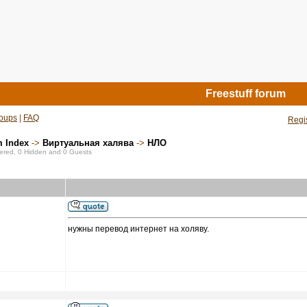
Freestuff forum
oups
|
FAQ
Regi
m Index
->
Виртуальная халява
->
НЛО
stered, 0 Hidden and 0 Guests
нужны перевод интернет на холяву.