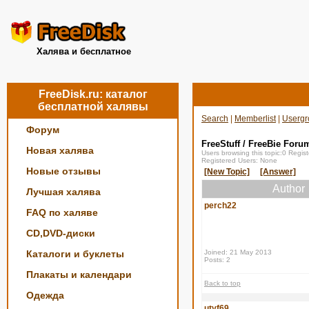
Халява и бесплатное
FreeDisk.ru: каталог
бесплатной халявы
Search
|
Memberlist
|
Usergr
Форум
FreeStuff / FreeBie Foru
Новая халява
Users browsing this topic:0 Regi
Registered Users: None
Новые отзывы
[New Topic]
[Answer]
Author
Лучшая халява
perch22
FAQ по халяве
CD,DVD-диски
Каталоги и буклеты
Joined: 21 May 2013
Posts: 2
Плакаты и календари
Back to top
Одежда
utyf69