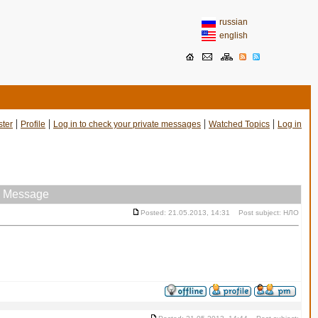
russian
english
|
|
|
|
ster
Profile
Log in to check your private messages
Watched Topics
Log in
Message
Posted: 21.05.2013, 14:31 Post subject: НЛО