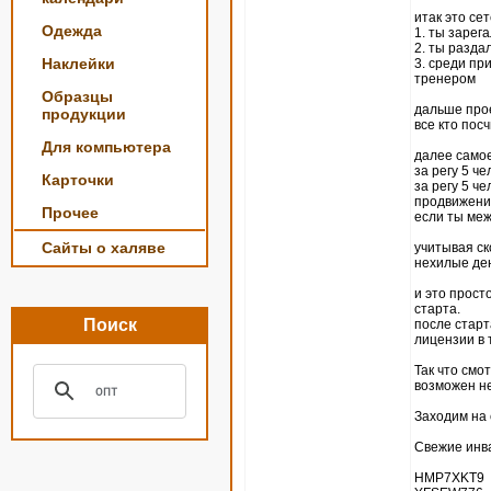
итак это се
Одежда
1. ты зарег
2. ты разда
Наклейки
3. среди пр
тренером
Образцы
дальше прое
продукции
все кто пос
Для компьютера
далее само
за регу 5 ч
Карточки
за регу 5 ч
продвижение
Прочее
если ты меж
Сайты о халяве
учитывая ск
нехилые ден
и это прост
старта.
Поиск
после старт
лицензии в 
Так что смо
возможен н
Заходим на 
Свежие инв
HMP7XKT9