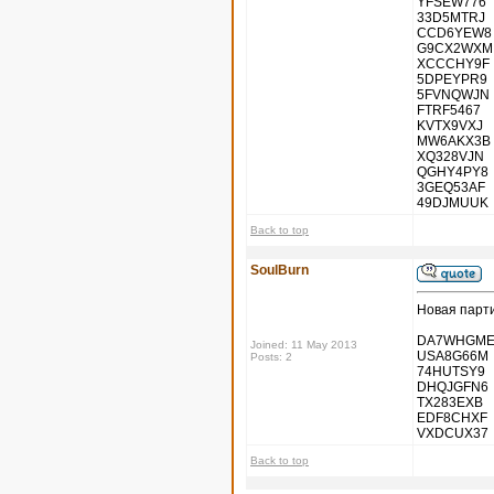
YFSEW776
33D5MTRJ
CCD6YEW8
G9CX2WXM
XCCCHY9F
5DPEYPR9
5FVNQWJN
FTRF5467
KVTX9VXJ
MW6AKX3B
XQ328VJN
QGHY4PY8
3GEQ53AF
49DJMUUK
Back to top
SoulBurn
Новая парт
DA7WHGM
Joined: 11 May 2013
USA8G66M
Posts: 2
74HUTSY9
DHQJGFN6
TX283EXB
EDF8CHXF
VXDCUX37
Back to top