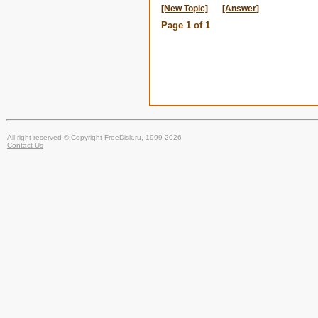
[New Topic]
[Answer]
Page
1
of
1
All right reserved © Copyright FreeDisk.ru, 1999-2026
Contact Us