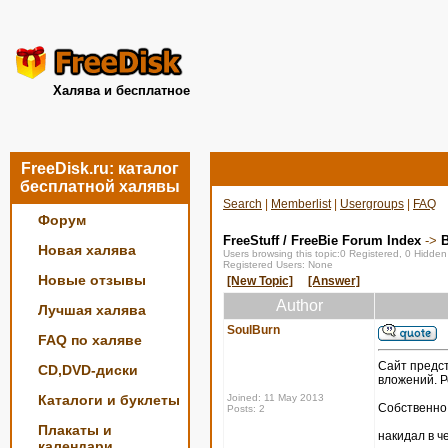
Халява и бесплатное
FreeDisk.ru: каталог
бесплатной халявы
Search
|
Memberlist
|
Usergroups
|
FAQ
Форум
FreeStuff / FreeBie Forum Index
->
Новая халява
Users browsing this topic:0 Registered, 0 Hidde
Registered Users: None
Новые отзывы
[New Topic]
[Answer]
Author
Лучшая халява
SoulBurn
FAQ по халяве
Cайт предст
CD,DVD-диски
вложений. Р
Каталоги и буклеты
Joined: 11 May 2013
Собственно 
Posts: 2
Плакаты и
накидал в ч
календари