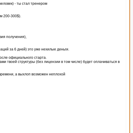
еловек) - ты стал тренером
м 200-300$).
вия получения),
ций за 6 дней) это уже нехилые деньги.
после официального старта.
ками твоей структуры (без лицензии в том числе) будет оплачиваться в
 времени, а выхлоп возможен неплохой