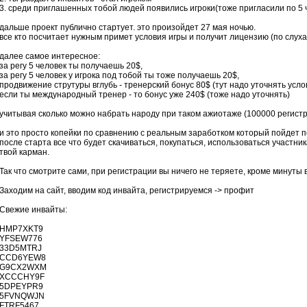
3. среди приглашенных тобой людей появились игроки(тоже пригласили по 5 ч
дальше проект публично стартует. это произойдет 27 мая ночью.
все кто посчитает нужным примет условия игры и получит лицензию (по слуха
далее самое интересное:
за регу 5 человек ты получаешь 20$,
за регу 5 человек у игрока под тобой ты тоже получаешь 20$,
продвижение струтуры вглубь - тренерский бонус 80$ (тут надо уточнять усло
если ты международный тренер - то бонус уже 240$ (тоже надо уточнять)
учитывая сколько можно набрать народу при таком ажиотаже (100000 регистра
и это просто копейки по сравнению с реальным заработком который пойдет 
после старта все что будет скачиваться, покупаться, использоваться участни
твой карман.
Так что смотрите сами, при регистрации вы ничего не теряете, кроме минуты
Заходим на сайт, вводим код инвайта, регистрируемся -> профит
Свежие инвайты:
HMP7XKT9
YFSEW776
33D5MTRJ
CCD6YEW8
G9CX2WXM
XCCCHY9F
5DPEYPR9
5FVNQWJN
FTRF5467