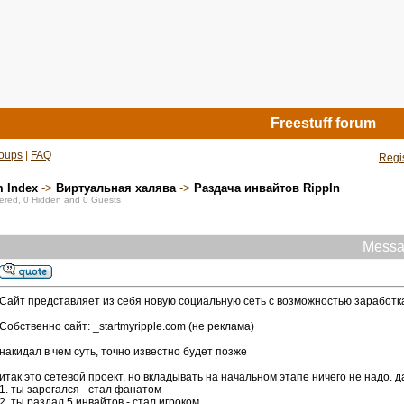
Freestuff forum
oups
|
FAQ
Regi
m Index
->
Виртуальная халява
->
Раздача инвайтов RippIn
stered, 0 Hidden and 0 Guests
Messa
Cайт представляет из себя новую социальную сеть с возможностью заработка
Собственно сайт: _startmyripple.com (не реклама)
накидал в чем суть, точно известно будет позже
итак это сетевой проект, но вкладывать на начальном этапе ничего не надо. д
1. ты зарегался - стал фанатом
2. ты раздал 5 инвайтов - стал игроком