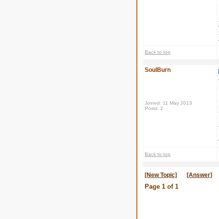
Back to top
SoulBurn
Joined: 11 May 2013
Posts: 2
Back to top
[New Topic]
[Answer]
Page
1
of
1