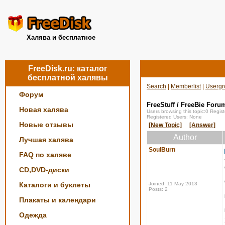
Халява и бесплатное
FreeDisk.ru: каталог
бесплатной халявы
Search
|
Memberlist
|
Usergr
Форум
FreeStuff / FreeBie Foru
Новая халява
Users browsing this topic:0 Regi
Registered Users: None
Новые отзывы
[New Topic]
[Answer]
Author
Лучшая халява
SoulBurn
FAQ по халяве
CD,DVD-диски
Каталоги и буклеты
Joined: 11 May 2013
Posts: 2
Плакаты и календари
Одежда