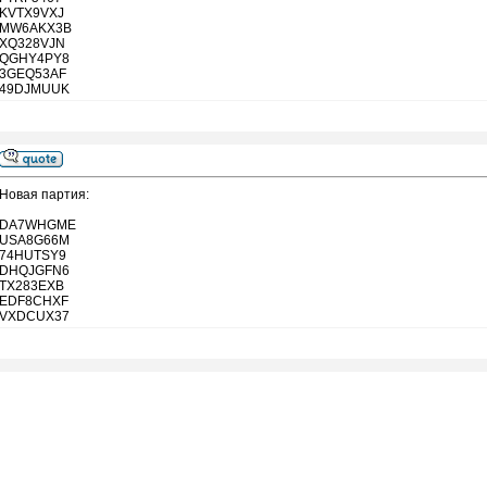
KVTX9VXJ
MW6AKX3B
XQ328VJN
QGHY4PY8
3GEQ53AF
49DJMUUK
Новая партия:
DA7WHGME
USA8G66M
74HUTSY9
DHQJGFN6
TX283EXB
EDF8CHXF
VXDCUX37