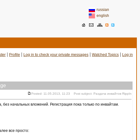
russian
english
|
|
|
|
ster
Profile
Log in to check your private messages
Watched Topics
Log in
ge
Posted: 11.05.2013, 11:23 Post subject: Раздача инвайтов RippIn
, без начальных вложений. Регистрация пока только по инвайтам.
алее все просто: