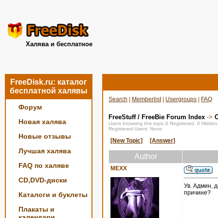
Халява и бесплатное
FreeDisk.ru: каталог
бесплатной халявы
Search
|
Memberlist
|
Usergroups
|
FAQ
Форум
FreeStuff / FreeBie Forum Index
->
О
Новая халява
Users browsing this topic:0 Registered, 0 Hidde
Registered Users: None
Новые отзывы
[New Topic]
[Answer]
Лучшая халява
Author
FAQ по халяве
MEXX
CD,DVD-диски
Ув. Админ, 
причине?
Каталоги и буклеты
Плакаты и
календари