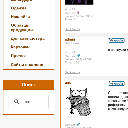
Одежда
Age: 22
Gender:
Наклейки
Joined: 24 Jun 2009
Posts: 3
Образцы
продукции
Back to top
Для компьютера
admin
Site Admin
Карточки
я в отпуске
Age: 47
Прочее
Gender:
Joined: 16 Apr 2008
Posts: 129
Сайты о халяве
Back to top
unic
Поиск
Спрашиваю-д
нашли где з
заказ и все
реферальной
сама получи
Gender:
Joined: 14 Aug 2009