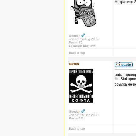
Некрасиво S
Gender:
Joined: 14 Aug 2009
Posts: 15
Location: Барнаул
Back to top
качок
unic - пров
Но Stuf пра
ссылка не р
Gender:
Joined: 16 Dec 2008
Posts: 411
Back to top