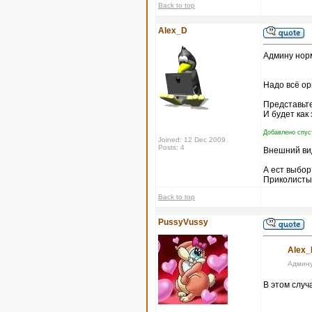
Back to top
Alex_D
Админу норм
Надо всё ор
Представьте
И будет как
Добавлено спуст
Joined: 12 Dec 2009
Posts: 4
Внешний ви
А ест выбор
Приколисты 
Back to top
PussyVussy
Alex_
Админу
В этом случ