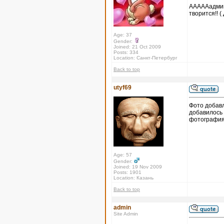
АААААадмин!
творится!! (
Age: 37
Gender:
Joined: 21 Oct 2009
Posts: 334
Location: Санкт-Петербург
Back to top
utyf69
Фото добавл
добавилось 
фотографиям
Age: 57
Gender:
Joined: 19 Nov 2009
Posts: 1901
Location: Казань
Back to top
admin
Site Admin