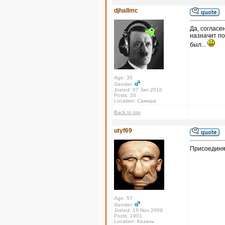
djhallmc
Да, согласе
назначит по
был...
Age: 35
Gender:
Joined: 07 Jan 2010
Posts: 24
Location: Самара
Back to top
utyf69
Присоединя
Age: 57
Gender:
Joined: 19 Nov 2009
Posts: 1901
Location: Казань