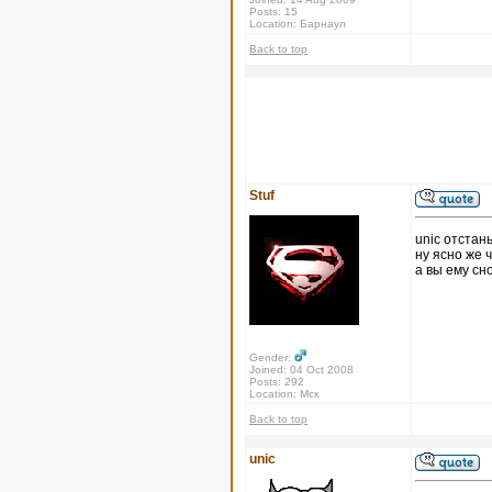
Posts: 15
Location: Барнаул
Back to top
Stuf
unic отстан
ну ясно же 
а вы ему сн
Gender:
Joined: 04 Oct 2008
Posts: 292
Location: Мск
Back to top
unic