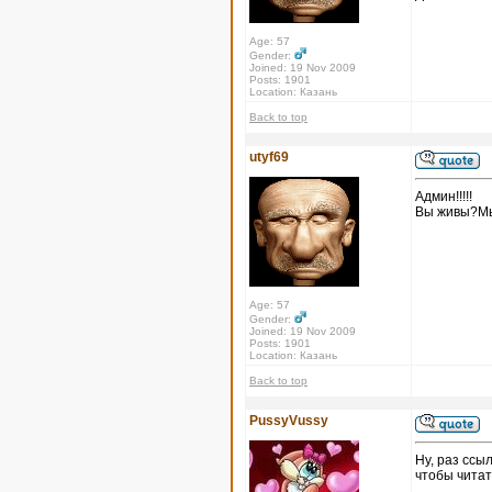
Age: 57
Gender:
Joined: 19 Nov 2009
Posts: 1901
Location: Казань
Back to top
utyf69
Админ!!!!!
Вы живы?Мы 
Age: 57
Gender:
Joined: 19 Nov 2009
Posts: 1901
Location: Казань
Back to top
PussyVussy
Ну, раз ссы
чтобы читать