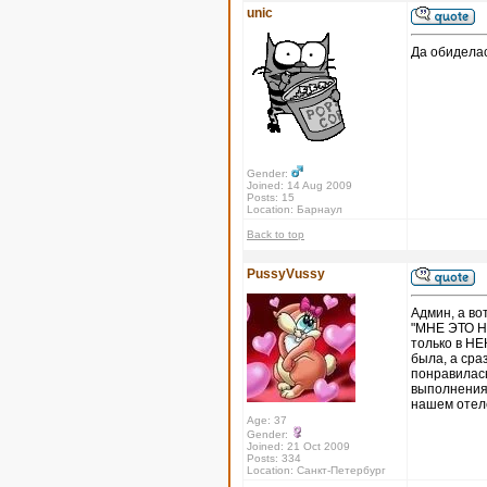
unic
Да обиделас
Gender:
Joined: 14 Aug 2009
Posts: 15
Location: Барнаул
Back to top
PussyVussy
Админ, а вот
"МНЕ ЭТО НЕ
только в НЕ
была, а сра
понравилась
выполнения 
нашем отеле
Age: 37
Gender:
Joined: 21 Oct 2009
Posts: 334
Location: Санкт-Петербург