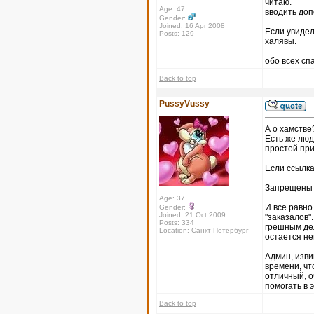
читаю.
Age: 47
вводить доп
Gender:
Joined: 16 Apr 2008
Если увидел
Posts: 129
халявы.
обо всех сп
Back to top
PussyVussy
А о хамстве
Есть же люд
простой при
Если ссылка
Запрещены от
Age: 37
И все равно
Gender:
Joined: 21 Oct 2009
"заказалов"
Posts: 334
грешным дел
Location: Санкт-Петербург
остается не
Админ, изви
времени, чт
отличный, о
помогать в 
Back to top