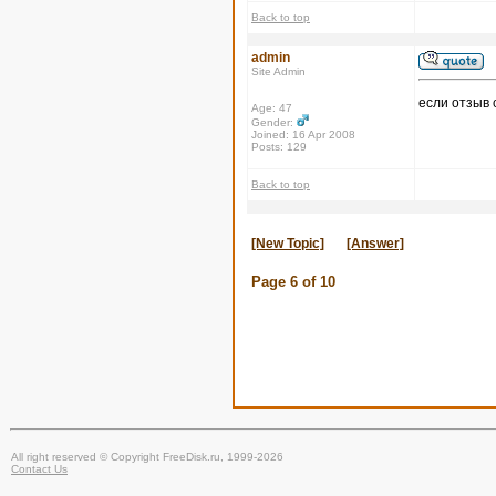
Back to top
admin
Site Admin
если отзыв 
Age: 47
Gender:
Joined: 16 Apr 2008
Posts: 129
Back to top
[New Topic]
[Answer]
Page
6
of
10
All right reserved © Copyright FreeDisk.ru, 1999-2026
Contact Us