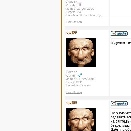
Age: 37
Gender:
Joined: 21 Oct 2009
Posts: 334
Location: Санкт-Петербург
Back to top
utyf69
Я думаю -не
Age: 57
Gender:
Joined: 19 Nov 2009
Posts: 1901
Location: Казань
Back to top
utyf69
Не знаю,чит
отдавать вс
на сайте,вы
безделушки
Дабы не обв