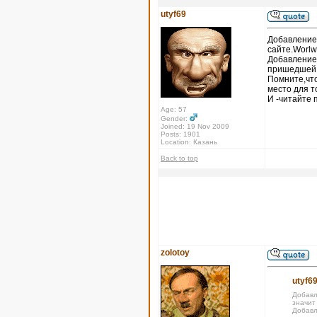
utyf69
Добавление 
сайте.Worlw
Добавление
пришедшей х
Помните,что
место для т
И -читайте 
Age: 57
Gender:
Joined: 19 Nov 2009
Posts: 1901
Location: Казань
Back to top
zolotoy
utyf69
Добавл
значит
Добавл