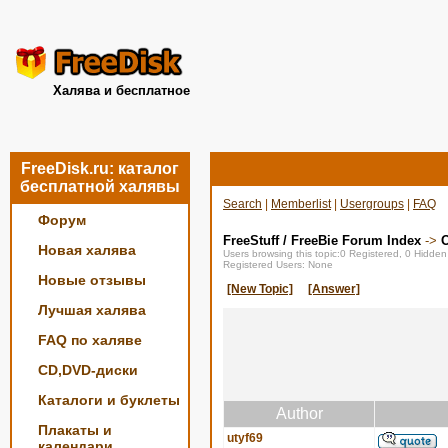
Халява и бесплатное
FreeDisk.ru: каталог
бесплатной халявы
Search
|
Memberlist
|
Usergroups
|
FAQ
Форум
FreeStuff / FreeBie Forum Index
->
О
Новая халява
Users browsing this topic:0 Registered, 0 Hidde
Registered Users: None
Новые отзывы
[New Topic]
[Answer]
Лучшая халява
FAQ по халяве
CD,DVD-диски
Каталоги и буклеты
Author
Плакаты и
utyf69
календари