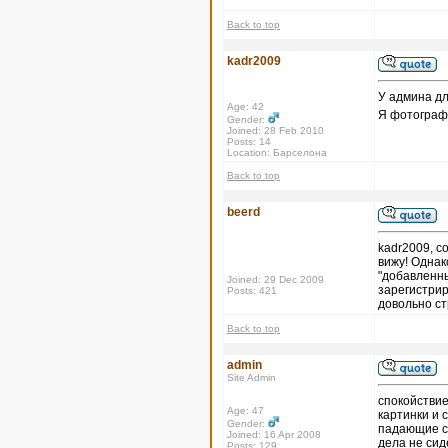
Back to top
kadr2009
У админа дл
Age: 42
Я фотографи
Gender:
Joined: 28 Feb 2010
Posts: 14
Location: Барселона
Back to top
beerd
kadr2009, с
вижу! Однак
"добавленны
Joined: 29 Dec 2009
зарегистрир
Posts: 421
довольно с
Back to top
admin
Site Admin
спокойствие,
Age: 47
картинки и с
Gender:
падающие се
Joined: 16 Apr 2008
дела не сид
Posts: 129