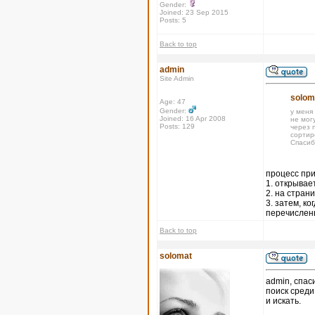
Gender:
Joined: 23 Sep 2015
Posts: 5
Back to top
admin
Site Admin
solom
Age: 47
Gender:
у меня
Joined: 16 Apr 2008
не могу
Posts: 129
через п
сортир
Спасиб
процесс при
1. открывае
2. на стран
3. затем, к
перечислены
Back to top
solomat
admin, спас
поиск среди
и искать.