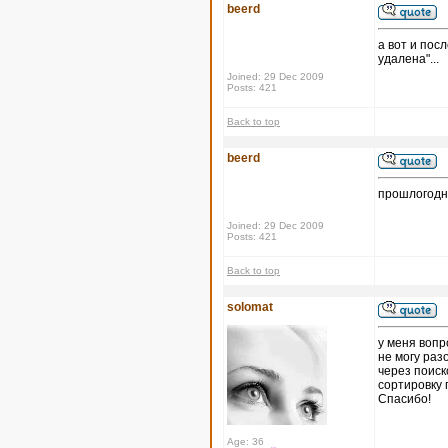
beerd
а вот и пос
удалена"...
Joined: 29 Dec 2009
Posts: 421
Back to top
beerd
прошлогодн
Joined: 29 Dec 2009
Posts: 421
Back to top
solomat
у меня вопр
не могу раз
через поиск
сортировку 
Спасибо!
Age: 36