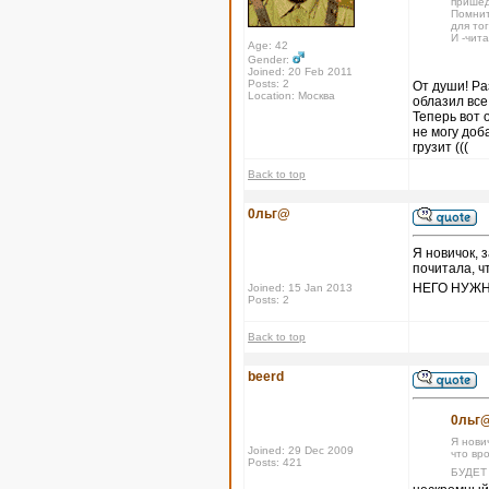
пришед
Помнит
для тог
И -чит
Age: 42
Gender:
Joined: 20 Feb 2011
Posts: 2
От души! Ра
Location: Москва
облазил все
Теперь вот 
не могу доб
грузит (((
Back to top
0льг@
Я новичок, 
почитала, ч
НЕГО НУЖН
Joined: 15 Jan 2013
Posts: 2
Back to top
beerd
0льг@
Я нови
Joined: 29 Dec 2009
что вр
Posts: 421
БУДЕТ