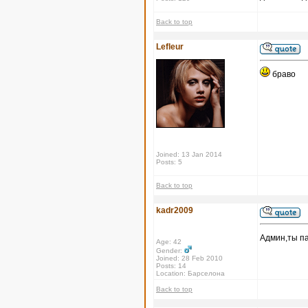
Back to top
Lefleur
браво
Joined: 13 Jan 2014
Posts: 5
Back to top
kadr2009
Админ,ты па
Age: 42
Gender:
Joined: 28 Feb 2010
Posts: 14
Location: Барселона
Back to top