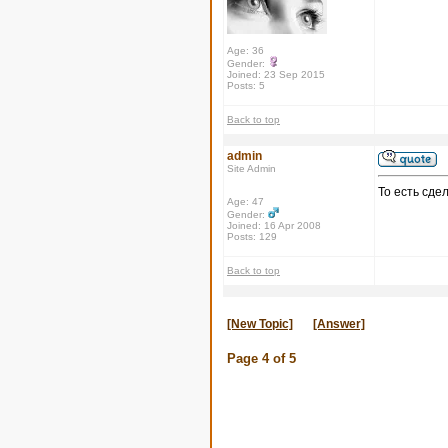
Age: 36
Gender:
Joined: 23 Sep 2015
Posts: 5
Back to top
admin
Site Admin
То есть сде
Age: 47
Gender:
Joined: 16 Apr 2008
Posts: 129
Back to top
[New Topic]
[Answer]
Page
4
of
5