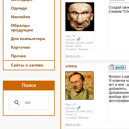
Создай свою
Одежда
Скажем-"Сбо
Наклейки
Образцы
продукции
Age: 57
Для компьютера
Gender:
Joined: 19 Nov 2009
Posts: 1901
Карточки
Location: Казань
Прочее
Back to top
Сайты о халяве
zolotoy
Вопрос к ад
Я новичок н
вот в чем - 
Поиск
добавлять,
Добавление 
вообще фото
фотографии 
Age: 42
Gender:
Joined: 20 Feb 2011
Posts: 2
Location: Москва
Back to top