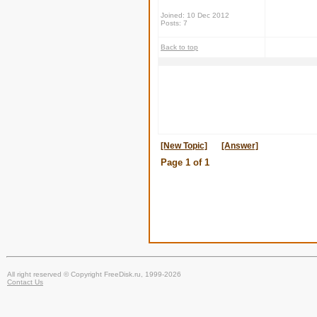
Joined: 10 Dec 2012
Posts: 7
Back to top
[New Topic]
[Answer]
Page
1
of
1
All right reserved © Copyright FreeDisk.ru, 1999-2026
Contact Us