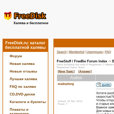
Халява и бесплатное
FreeDisk.ru: каталог
бесплатной халявы
Search
|
Memberlist
|
Usergroups
|
FAQ
Форум
FreeStuff / FreeBie Forum Index
->
Новая халява
Users browsing this topic:0 Registered, 0 Hidde
Registered Users: None
Новые отзывы
[New Topic]
[Answer]
Author
Лучшая халява
malinafeng
FAQ по халяве
Хотите разб
CD,DVD-диски
скоростью?Ис
Чтобы отпр
Каталоги и буклеты
Joined: 10 Dec 2012
и старых кл
Posts: 7
Важное заме
Плакаты и
Для новых к
календари