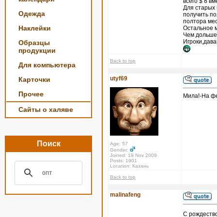
всего $ 8 в
Для старых 
Одежда
получить по
полтора мес
Наклейки
Остальное м
Чем дольше 
Игроки,давай 
Образцы
продукции
Back to top
Для компьютера
utyf69
Карточки
Прочее
Мила!-На фе
Сайты о халяве
Поиск
Age: 57
Gender:
Joined: 19 Nov 2009
Posts: 1901
Location: Казань
Back to top
malinafeng
С рождеств