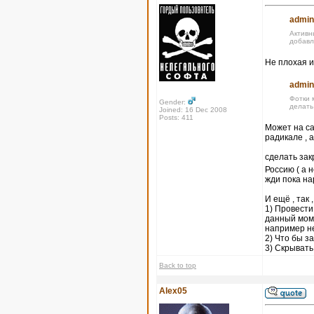
admin
Активн
добавл
Не плохая и
admin
Фотки 
Gender:
делать
Joined: 16 Dec 2008
Posts: 411
Может на са
радикале , 
сделать за
Россию ( а 
жди пока на
И ещё , так 
1) Провести
данный моме
например не
2) Что бы 
3) Скрывать
Back to top
Alex05