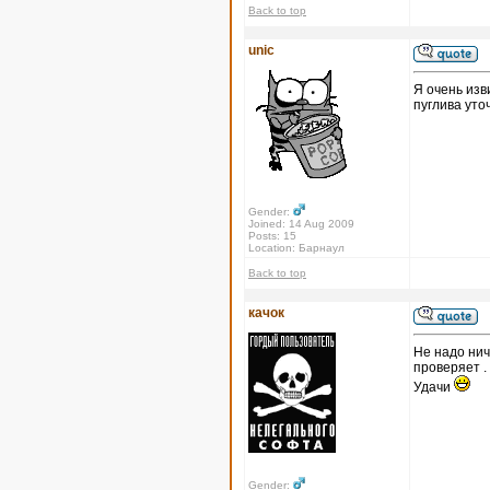
Back to top
unic
Я очень изв
пуглива уто
Gender:
Joined: 14 Aug 2009
Posts: 15
Location: Барнаул
Back to top
качок
Не надо нич
проверяет .
Удачи
Gender: