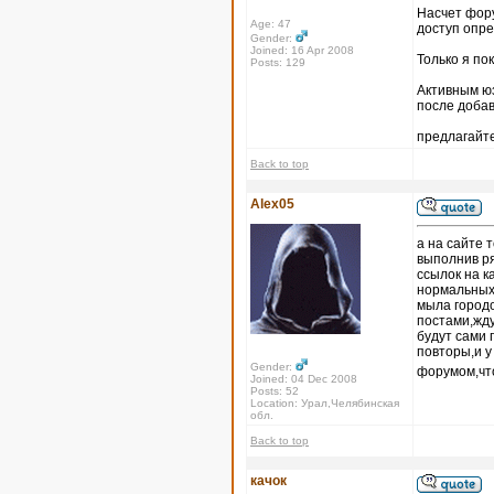
Насчет форум
Age: 47
доступ опр
Gender:
Joined: 16 Apr 2008
Только я по
Posts: 129
Активным юз
после доба
предлагайте
Back to top
Alex05
а на сайте 
выполнив ря
ссылок на к
нормальных 
мыла городо
постами,жду
будут сами 
повторы,и 
Gender:
форумом,что
Joined: 04 Dec 2008
Posts: 52
Location: Урал,Челябинская
обл.
Back to top
качок