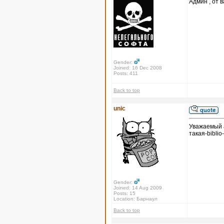
Админ , от в
Gender:
Joined: 16 Dec 2008
Posts: 411
Back to top
unic
Уважаемый а
такая-biblio
Gender:
Joined: 14 Aug 2009
Posts: 15
Location: Барнаул
Back to top