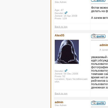
Site Admin
Фотки можно
Age: 47
делать на ф
Gender:
Joined: 16 Apr 2008
А зачем вет
Posts: 129
Back to top
Alex05
admin
А заче
уважаемый а
идёт,обсужд
пользовател
фотографии,
пользовател
Gender:
Joined: 04 Dec 2008
темпами сай
Posts: 52
время нет.е
Location: Урал,Челябинская
рейтингов с
обл.
пользовател
денежная з
Back to top
admin
Site Admin