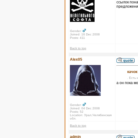
ссылок пона
предложения
Gender:
Joined: 16 Dec 2008
Posts: 411
Back to top
Alex05
качок
. Есть 
а он пока м
Gender:
Joined: 04 Dec 2008
Posts: 52
Location: Урал,Челябинская
обл.
Back to top
admin