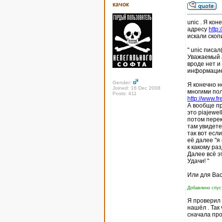
качок
unic . Я кон
адресу
http
искали скоп
" unic писал(
Уважаемый а
вроде нет и
информацие
Gender:
Я конечно н
Joined: 16 Dec 2008
многими пол
Posts: 411
http://www.fr
А вообще пр
это piajewel
потом перек
там увидете
так вот есл
её далее "я
к какому ра
Далее всё э
Удачи! "
Или для Вас
Добавлено спуст
Я проверил п
нашёл . Так
сначала про