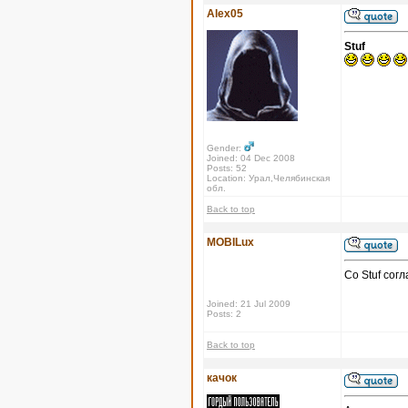
Alex05
Stuf
Gender:
Joined: 04 Dec 2008
Posts: 52
Location: Урал,Челябинская
обл.
Back to top
MOBILux
Со Stuf сог
Joined: 21 Jul 2009
Posts: 2
Back to top
качок