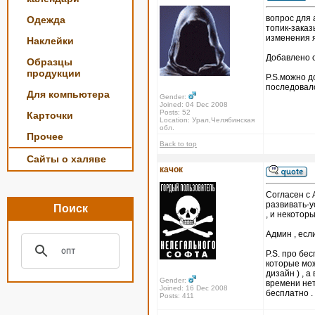
вопрос для
Одежда
топик-заказ
изменения я
Наклейки
Добавлено с
Образцы
продукции
P.S.можно д
последовал
Для компьютера
Gender:
Joined: 04 Dec 2008
Posts: 52
Карточки
Location: Урал,Челябинская
обл.
Прочее
Back to top
Сайты о халяве
качок
Согласен с 
развивать-у
Поиск
, и некотор
Админ , есл
P.S. про бе
которые мож
дизайн ) , 
Gender:
времени нет
Joined: 16 Dec 2008
бесплатно .
Posts: 411