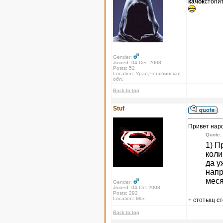
качок
стопи
Gender:
Joined: 04 Dec 2008
Posts: 52
Location: Урал,Челябинская
обл.
Back to top
Stuf
Привет нар
Quote:
1) П
коли
да у
напр
меся
Gender:
Joined: 04 Oct 2008
Posts: 292
Location: Мск
+ стотыщ с
Back to top