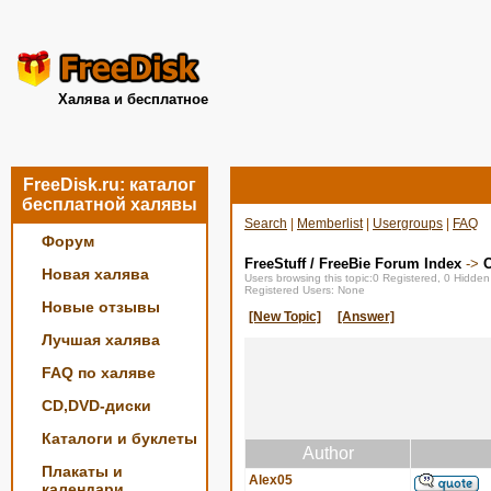
Халява и бесплатное
FreeDisk.ru: каталог
бесплатной халявы
Search
|
Memberlist
|
Usergroups
|
FAQ
Форум
FreeStuff / FreeBie Forum Index
->
О
Новая халява
Users browsing this topic:0 Registered, 0 Hidde
Registered Users: None
Новые отзывы
[New Topic]
[Answer]
Лучшая халява
FAQ по халяве
CD,DVD-диски
Каталоги и буклеты
Author
Плакаты и
Alex05
календари