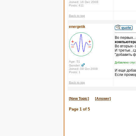
Joined: 16 Dec 2008
Posts: 411
Back to top
energetik
Во первых..
компьютера
Во вторых- 
И третье...
"добавить ф
Age: 51
Добавлено спус
Gender:
Joined: 09 Oct 2008
И еще доба
Posts: 1
Если промор
Back to top
[New Topic]
[Answer]
Page
1
of
5