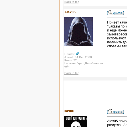
Back to top
Alex05
Привет качо
"Заказы по 
и ещё можно
заинтересов
используют 
получить до
словами за
Gender:
Joined: 04 Dec 2008
Posts: 52
Location: Урал,Челябинская
обл.
Back to top
качок
Alex05 прив
раздела . А