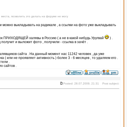
 места, позволить это делать на форуме не могу
тки можно выкладывать на радикале , а ссылки на фото уже выкладывать
ок ПРИХОДЯЩЕЙ халявы в Россию ( а не в какой нибудь Уругвай
) .
получит и выложит фото , получили - ссылка в зачёт .
халявщиков сайта . На данный момент нас 11242 человек , да уже
 ( или не проявляет активность ) более 3 - 6 месяцев , то удаляем его .
тели .
х сайтов .
Posted: 28.07.2009, 21:31 Post subject: