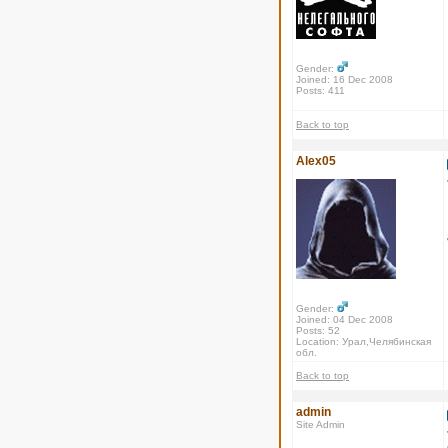
Gender:
Joined: 16 Dec 2008
Posts: 411
Back to top
Alex05
Gender:
Joined: 04 Dec 2008
Posts: 52
Location: Урал,Челябинская
обл.
Back to top
admin
Site Admin