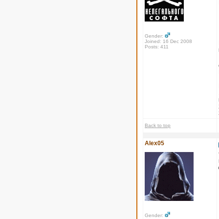
Gender:
Joined: 16 Dec 2008
Posts: 411
Back to top
Alex05
Gender: