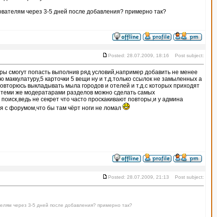
зователям через 3-5 дней после добавления? примерно так?
Posted: 28.07.2009, 18:16 Post subject:
ры смогут попасть выполнив ряд условий,например добавить не менее
ю маккулатуру,5 карточки 5 вещи ну и т.д.только ссылок не замыленных а
овторюсь выкладывать мыла городов и отелей и т.д.с которых приходят
 теми же модератарами разделов можно сделать самых
поиск,ведь не секрет что часто проскакивают повторы,и у админа
 с форумом,что бы там чёрт ноги не ломал
Posted: 28.07.2009, 21:13 Post subject:
телям через 3-5 дней после добавления? примерно так?