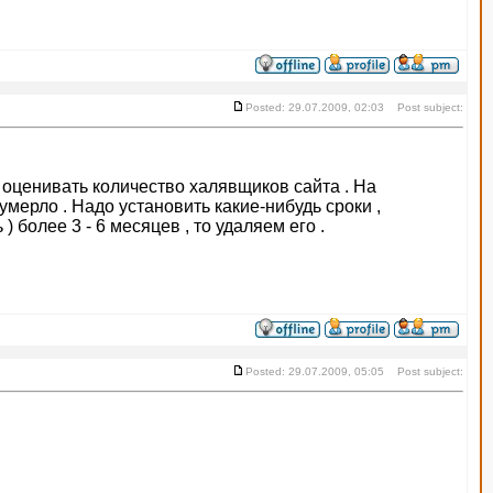
Posted: 29.07.2009, 02:03 Post subject:
о оценивать количество халявщиков сайта . На
мерло . Надо установить какие-нибудь сроки ,
 более 3 - 6 месяцев , то удаляем его .
Posted: 29.07.2009, 05:05 Post subject: