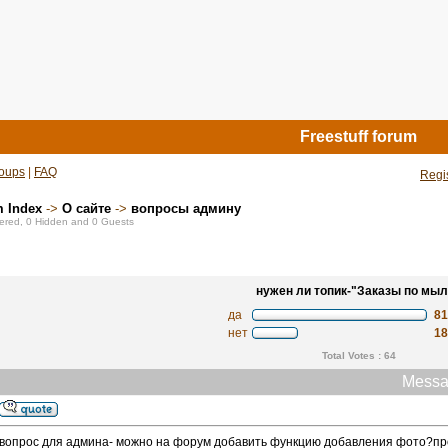
Freestuff forum
oups
|
FAQ
Regi
m Index
->
О сайте
->
вопросы админу
stered, 0 Hidden and 0 Guests
нужен ли топик-"Заказы по мыл
да
8
нет
1
Total Votes : 64
Messa
вопрос для админа- можно на форум добавить функцию добавления фото?про