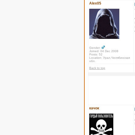
Alex05
Gender:
Joined: 04 Dec 2008
Posts: 52
Location: Урал,Челябинская
обл.
Back to top
качок