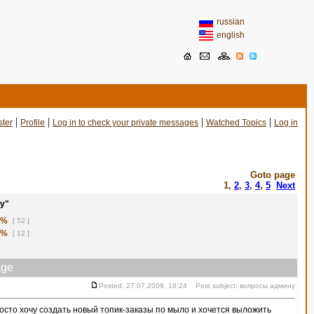
russian
english
|
|
|
|
ster
Profile
Log in to check your private messages
Watched Topics
Log in
Goto page
1
,
2
,
3
,
4
,
5
Next
у"
1%
[ 52 ]
8%
[ 12 ]
ge
Posted: 27.07.2009, 18:24 Post subject: вопросы админу
сто хочу создать новый топик-заказы по мыло и хочется выложить