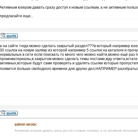
Активным юзерам давать сразу доступ к новым ссылкам, а не активным поль
предлагайте еще...
а на сайте тогда можно сделать закрытый раздел???в который например юзе
30 ссылок на новую халяву из которой например 5 ссылок на каталоги и прочу
нормальных в сети если поискать то много чего можно найти,можно ещё раз п
промоматериалы,в закрытом можно сделать темы постами,жду ответа,кстати
активных,которые будут сами проверять и удалять ссылки которые пропустил 
появится больше свободного времени для других дел,НАПРИМЕР разобраться
admin wrote:
Активным юзерам давать сразу доступ к новым ссылкам, а не активным пользова