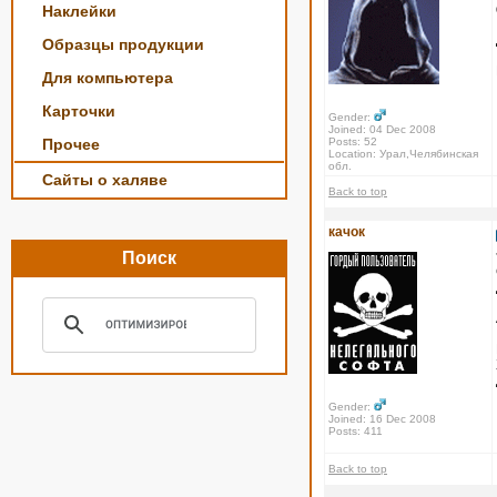
Наклейки
Образцы продукции
Для компьютера
Карточки
Gender:
Joined: 04 Dec 2008
Прочее
Posts: 52
Location: Урал,Челябинская
обл.
Сайты о халяве
Back to top
качок
Поиск
Gender:
Joined: 16 Dec 2008
Posts: 411
Back to top