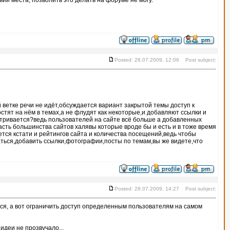
ии места, позволить это делать на форуме не могу.
Posted: 28.07.2009, 12:06 Post subject:
ветке речи не идёт,обсуждается вариант закрытой темы доступ к
стят на нём в темах,а не флудят как некоторые,и добавляют ссылки и
атривается?ведь пользователей на сайте всё больше а добавленных
асть большинства сайтов халявы которые вроде бы и есть и в тоже время
тся кстати и рейтингов сайта и количества посещений,ведь чтобы
аться,добавить ссылки,фотографии,посты по темам,вы же видете,что
Posted: 28.07.2009, 14:27 Post subject:
аться, а вот ограничить доступ определенным пользователям на самом
идеи не прозвучало...