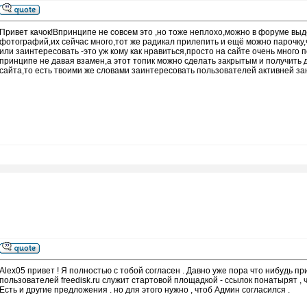
Привет качок!Впринципе не совсем это ,но тоже неплохо,можно в форуме выд
фотографий,их сейчас много,тот же радикал прилепить и ещё можно парочку,
или заинтересовать -это уж кому как нравиться,просто на сайте очень много
принципе не давая взамен,а этот топик можно сделать закрытым и получить 
сайта,то есть твоими же словами заинтересовать пользователей активней з
Alex05 привет ! Я полностью с тобой согласен . Давно уже пора что нибудь п
пользователей freedisk.ru служит стартовой площадкой - ссылок понатырят , чт
Есть и другие предложения . но для этого нужно , чтоб Админ согласился .