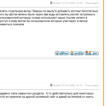
Posted: 27.07.2009, 21:03 Post subject:
елить отдельную ветку-"Заказы по мылу"и добавить хостинг бесплатных
что бы фотки можно было через ввк коды вставлять,насчёт встряхнуть
 пользователей которые только используют наши ссылки ничего в
доступ к нему могли бы пользователи которые участвуют в жизни
аниматься поиском
Posted: 27.07.2009, 22:21 Post subject:
ридумать типа закрытого раздела . А то действительно для некоторых
об их приняли на другой халявный сайт и давай на freedisk.ru лаять .