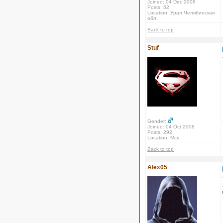
Joined: 04 Dec 2008
Posts: 52
Location: Урал,Челябинская
обл.
Back to top
Stuf
Gender:
Joined: 04 Oct 2008
Posts: 292
Location: Мск
Back to top
Alex05