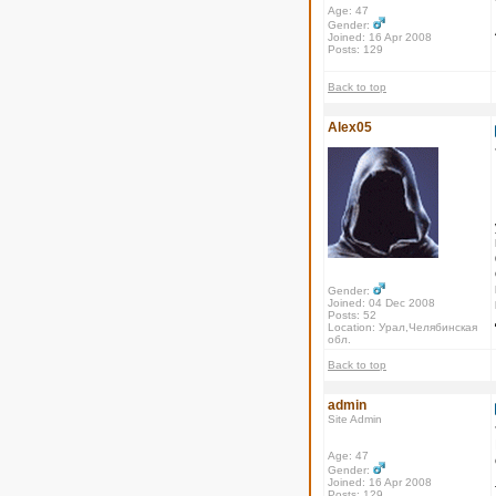
Age: 47
Gender:
Joined: 16 Apr 2008
Posts: 129
Back to top
Alex05
Gender:
Joined: 04 Dec 2008
Posts: 52
Location: Урал,Челябинская
обл.
Back to top
admin
Site Admin
Age: 47
Gender:
Joined: 16 Apr 2008
Posts: 129