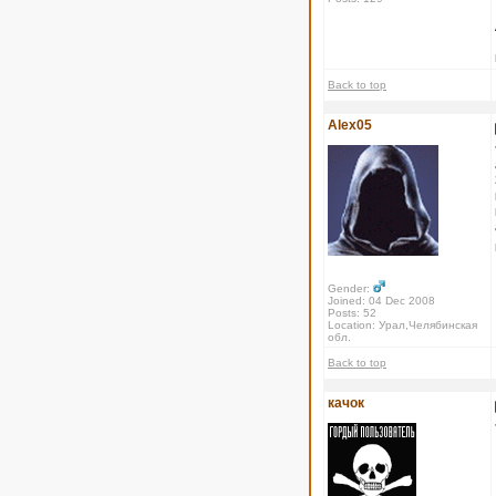
Back to top
Alex05
Gender:
Joined: 04 Dec 2008
Posts: 52
Location: Урал,Челябинская
обл.
Back to top
качок