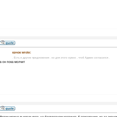
качок wrote:
. Есть и другие предложения . но для этого нужно , чтоб Админ согласился .
а он пока молчит