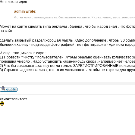
Не плохая идея .
admin wrote:
Фотки можно выкладывать на бесплатном хостинге. К сожалению, из-за экономии
Может на сайте сделать типа рекламы , банера , что бы народ знал , что фо
на сайт .
сделать закрытый раздел хорошая мысль . Одно дополнение , чтобы 30 ссыл
Выложил халяву - подтверди фотографией , нет фотографии - жди пока народ 
И ещё , так , мысли в слух :
1) Провести " чистку " пользователей , чтобы реально оценивать количество 
половина умерло . Надо установить какие-нибудь сроки , например нет человека
2) Что бы заказывать халяву могли только ЗАРЕГИСТРИРОВАННЫЕ пользова
3) Скрывать адреса халявы, как то их маскировать , чтобы не тырили для други
качок
стопитсот