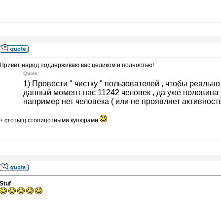
Привет народ поддерживаю вас целиком и полностью!
Quote:
1) Провести " чистку " пользователей , чтобы реальн
данный момент нас 11242 человек , да уже половина у
например нет человека ( или не проявляет активность )
+ стотыщ стопицотными купюрами
Stuf