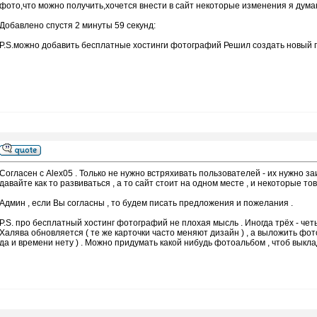
фото,что можно получить,хочется внести в сайт некоторые изменения я дума
Добавлено спустя 2 минуты 59 секунд:
P.S.можно добавить бесплатные хостинги фотографий Решил создать новый по
Согласен с Alex05 . Только не нужно встряхивать пользователей - их нужно з
давайте как то развиваться , а то сайт стоит на одном месте , и некоторые т
Админ , если Вы согласны , то будем писать предложения и пожелания .
P.S. про бесплатный хостинг фотографий не плохая мысль . Иногда трёх - чет
Халява обновляется ( те же карточки часто меняют дизайн ) , а выложить фото
да и времени нету ) . Можно придумать какой нибудь фотоальбом , чтоб выкла