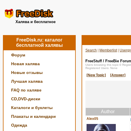
Халява и бесплатное
FreeDisk.ru: каталог
бесплатной халявы
Search
|
Memberlist
|
Usergr
Форум
FreeStuff / FreeBie Foru
Новая халява
Users browsing this topic:0 Regi
Registered Users: None
Новые отзывы
[New Topic]
[Answer]
Лучшая халява
FAQ по халяве
CD,DVD-диски
Каталоги и буклеты
Author
Плакаты и календари
Alex05
Одежда