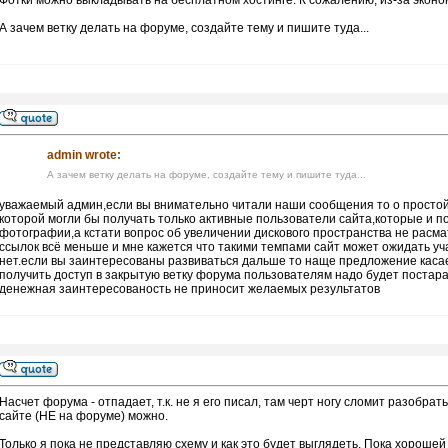
Фотки можно выкладывать на бесплатном хостинге. К сожалению, из-за эконом
А зачем ветку делать на форуме, создайте тему и пишите туда...
admin wrote:
А зачем ветку делать на форуме, создайте тему и пишите туда...
уважаемый админ,если вы внимательно читали наши сообщения то о простой 
которой могли бы получать только активные пользователи сайта,которые и по
фотографии,а кстати вопрос об увеличении дискового пространства не расм
ссылок всё меньше и мне кажется что такими темпами сайт может ожидать уч
нет.если вы заинтересованы развиваться дальше то наще предложение касае
получить доступ в закрытую ветку форума пользователям надо будет постар
денежная заинтересованость не приносит желаемых результатов
Насчет форума - отпадает, т.к. не я его писал, там черт ногу сломит разобр
сайте (НЕ на форуме) можно.
Только я пока не представляю схему и как это будет выглядеть. Пока хорошей 