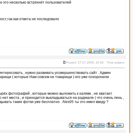
ю это несколько встряхнёт пользователей
ст,так как ответа не последовало
Posted: 27.07.2009, 20:46 Post subject:
аинтересовать , нужно развивать-усовершенствовать сайт . Админ
оварищи ( которые Нам совсем не товарищи ) его уже похоронили .
ырёх фотографий , которые можно выложить к халяве , не хватает .
 нет места , и приходится выкладываться на радикале ( что очень лень ,
дывать такие фотки уже бесплатно . Alex05 ты это имел ввиду ?