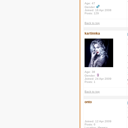
Age: 47
Gender:
Joined: 16 Apr 2008
Posts: 129
Back to top
kartinnka
Age: 38
Gender:
Joined: 24 Apr 2009
Posts: 1
Back to top
onto
Joined: 12 Apr 2009
Posts: 6
Location: Ижевск