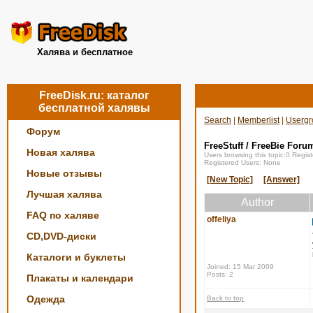
Халява и бесплатное
FreeDisk.ru: каталог
бесплатной халявы
Search
|
Memberlist
|
Usergr
Форум
FreeStuff / FreeBie Foru
Новая халява
Users browsing this topic:0 Regi
Registered Users: None
Новые отзывы
[New Topic]
[Answer]
Лучшая халява
Author
FAQ по халяве
offeliya
CD,DVD-диски
Каталоги и буклеты
Joined: 15 Mar 2009
Posts: 2
Плакаты и календари
Одежда
Back to top