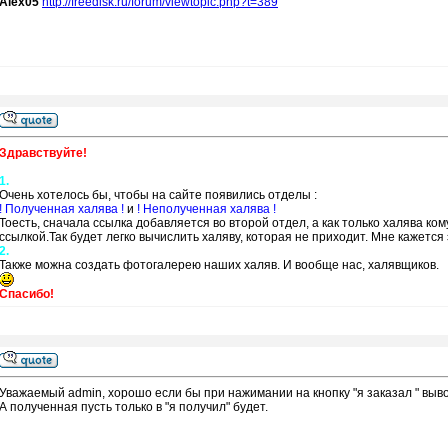
Alex05
http://freedisk.ru/forum/viewtopic.php?t=389
Здравствуйте!
1.
Очень хотелось бы, чтобы на сайте появились отделы :
! Полученная халява !
и
! Неполученная халява !
Тоесть, сначала ссылка добавляется во второй отдел, а как только халява к
ссылкой.Так будет легко вычислить халяву, которая не приходит. Мне кажется 
2.
Также можна создать фотогалерею наших халяв. И вообще нас, халявщиков.
Спасибо!
Уважаемый admin, хорошо если бы при нажимании на кнопку "я заказал " выв
А полученная пусть только в "я получил" будет.