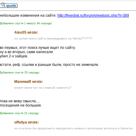
небольшие изминения на сайте:
http://freedisk.ru/forum/viewtopic.php?t=389
Добавлено спустя 1 минуту 44 секунды:
Alex05 wrote:
но зачем поиск сайта перекидывать на Нигму??????
во первых, этот поиск лучше ищет по сайту.
ну а во вторых, сами написали.
убил 2-х зайцев.
кстати, реф. ссылки и раньше были, просто не земечали.
Добавлено спустя 33 секунды:
ManowaR wrote:
может мини-чат на главной замутить?
пока не вижу смысла....
посещения не большие.
Добавлено спустя 21 секунду:
offeliya wrote:
но я хотела бы предложить переделать немного категорию каталоги и буклеты