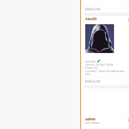
Back to top
Alex05
Gender:
Joined: 04 Dec 2008
Posts: 52
Location: Урал,Челябинская
обл.
Back to top
admin
Site Admin