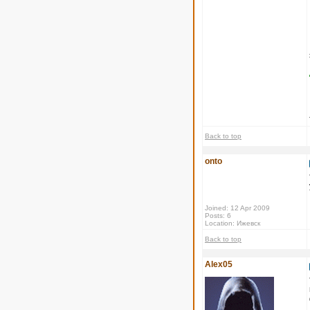
Back to top
onto
Joined: 12 Apr 2009
Posts: 6
Location: Ижевск
Back to top
Alex05