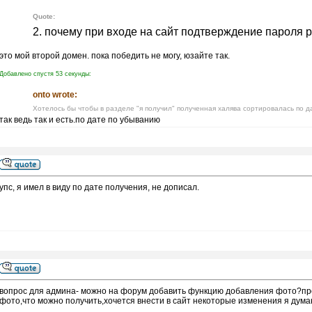
Quote:
2. почему при входе на сайт подтверждение пароля р
это мой второй домен. пока победить не могу, юзайте так.
Добавлено спустя 53 секунды:
onto wrote:
Хотелось бы чтобы в разделе "я получил" полученная халява сортировалась по д
так ведь так и есть.по дате по убыванию
упс, я имел в виду по дате получения, не дописал.
вопрос для админа- можно на форум добавить функцию добавления фото?про
фото,что можно получить,хочется внести в сайт некоторые изменения я дума