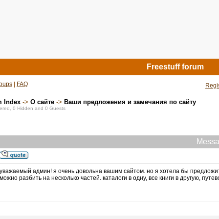
Freestuff forum
oups
|
FAQ
Regi
m Index
->
О сайте
->
Ваши предложения и замечания по сайту
stered, 0 Hidden and 0 Guests
Messa
уважаемый админ! я очень довольна вашим сайтом. но я хотела бы предложит
можно разбить на несколько частей. каталоги в одну, все книги в другую, путе