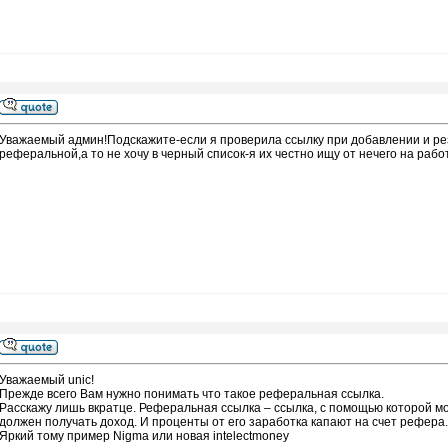
Уважаемый админ!Подскажите-если я проверила ссылку при добавлении и резу
реферальной,а то не хочу в черный список-я их честно ищу от нечего на рабо
Уважаемый unic!
Прежде всего Вам нужно понимать что такое реферальная ссылка.
Расскажу лишь вкратце. Реферальная ссылка – ссылка, с помощью которой м
должен получать доход. И проценты от его заработка капают на счет рефера.
Яркий тому пример Nigma или новая intelectmoney