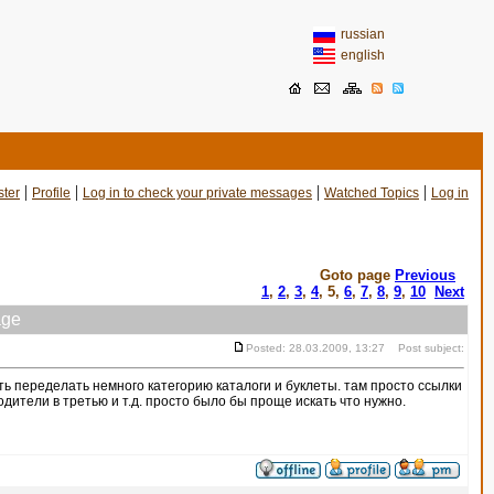
russian
english
|
|
|
|
ster
Profile
Log in to check your private messages
Watched Topics
Log in
Goto page
Previous
1
,
2
,
3
,
4
,
5
,
6
,
7
,
8
,
9
,
10
Next
ge
Posted: 28.03.2009, 13:27 Post subject:
ь переделать немного категорию каталоги и буклеты. там просто ссылки
водители в третью и т.д. просто было бы проще искать что нужно.