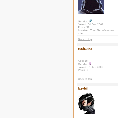
Gender:
Joined: 04 Dec 2008
Posts: 52
Location: Урал,Челябинская
обл.
Back to top
rushanka
Age: 36
Gender:
Joined: 01 Jun 2009
Posts: 1
Back to top
lazybill