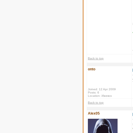
Back to top
onto
Joined: 12 Apr 2009
Posts: 6
Location: Ижевск
Back to top
Alex05