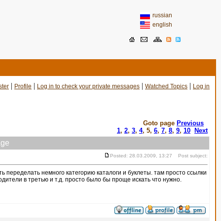
russian
english
|
|
|
|
ster
Profile
Log in to check your private messages
Watched Topics
Log in
Goto page
Previous
1
,
2
,
3
,
4
,
5
,
6
,
7
,
8
,
9
,
10
Next
ge
Posted: 28.03.2009, 13:27 Post subject:
ь переделать немного категорию каталоги и буклеты. там просто ссылки
водители в третью и т.д. просто было бы проще искать что нужно.