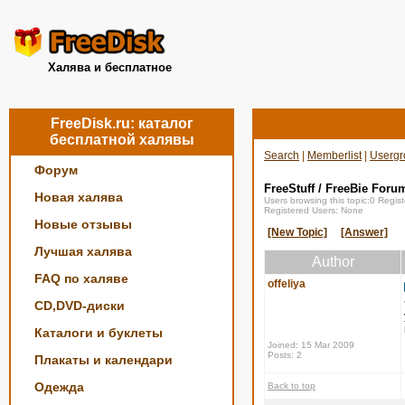
Халява и бесплатное
FreeDisk.ru: каталог
бесплатной халявы
Search
|
Memberlist
|
Usergr
Форум
FreeStuff / FreeBie Foru
Новая халява
Users browsing this topic:0 Regi
Registered Users: None
Новые отзывы
[New Topic]
[Answer]
Лучшая халява
Author
FAQ по халяве
offeliya
CD,DVD-диски
Каталоги и буклеты
Joined: 15 Mar 2009
Posts: 2
Плакаты и календари
Одежда
Back to top