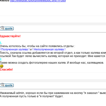
Alex05
http://freedisk.ru/forum/viewtopic.php?t=389
Здравствуйте!
1.
Очень хотелось бы, чтобы на сайте появились отделы :
! Полученная халява !
и
! Неполученная халява !
Тоесть, сначала ссылка добавляется во второй отдел, а как только халява к
ссылкой.Так будет легко вычислить халяву, которая не приходит. Мне кажется 
2.
Также можна создать фотогалерею наших халяв. И вообще нас, халявщиков.
Спасибо!
Уважаемый admin, хорошо если бы при нажимании на кнопку "я заказал " выв
А полученная пусть только в "я получил" будет.