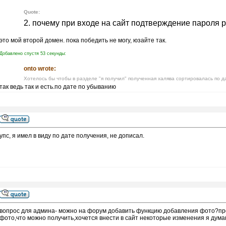
Quote:
2. почему при входе на сайт подтверждение пароля р
это мой второй домен. пока победить не могу, юзайте так.
Добавлено спустя 53 секунды:
onto wrote:
Хотелось бы чтобы в разделе "я получил" полученная халява сортировалась по д
так ведь так и есть.по дате по убыванию
упс, я имел в виду по дате получения, не дописал.
вопрос для админа- можно на форум добавить функцию добавления фото?про
фото,что можно получить,хочется внести в сайт некоторые изменения я дума