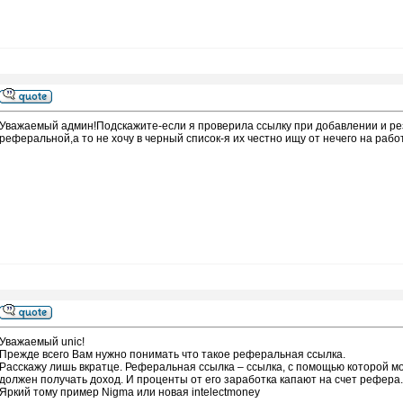
Уважаемый админ!Подскажите-если я проверила ссылку при добавлении и резу
реферальной,а то не хочу в черный список-я их честно ищу от нечего на рабо
Уважаемый unic!
Прежде всего Вам нужно понимать что такое реферальная ссылка.
Расскажу лишь вкратце. Реферальная ссылка – ссылка, с помощью которой м
должен получать доход. И проценты от его заработка капают на счет рефера.
Яркий тому пример Nigma или новая intelectmoney