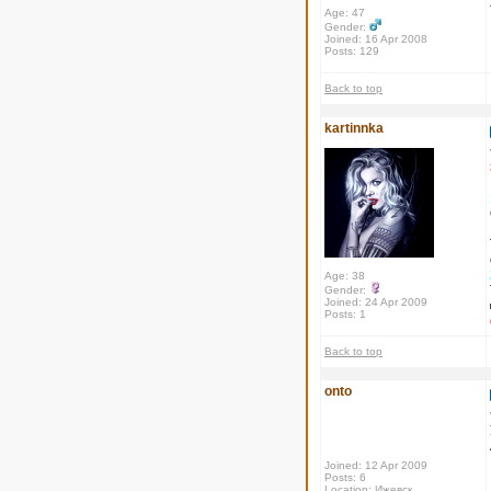
Age: 47
Gender:
Joined: 16 Apr 2008
Posts: 129
Back to top
kartinnka
Age: 38
Gender:
Joined: 24 Apr 2009
Posts: 1
Back to top
onto
Joined: 12 Apr 2009
Posts: 6
Location: Ижевск