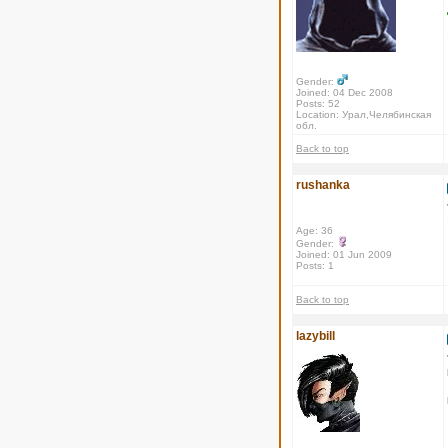
Gender:
Joined: 04 Dec 2008
Posts: 52
Location: Урал,Челябинская
обл.
Back to top
rushanka
Age: 36
Gender:
Joined: 01 Jun 2009
Posts: 1
Back to top
lazybill