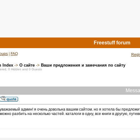
Freestuff forum
oups
|
FAQ
Regi
m Index
->
О сайте
->
Ваши предложения и замечания по сайту
stered, 0 Hidden and 0 Guests
Messa
уважаемый админ! я очень довольна вашим сайтом. но я хотела бы предложит
можно разбить на несколько частей. каталоги в одну, все книги в другую, путе