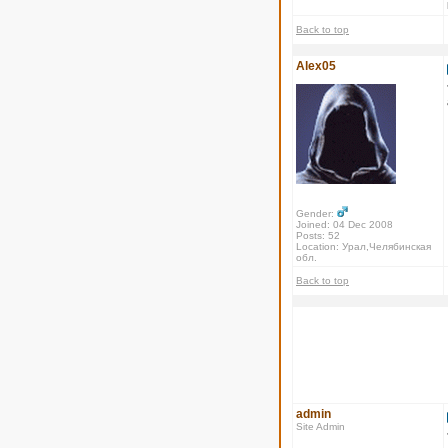
Back to top
Alex05
Gender:
Joined: 04 Dec 2008
Posts: 52
Location: Урал,Челябинская
обл.
Back to top
admin
Site Admin