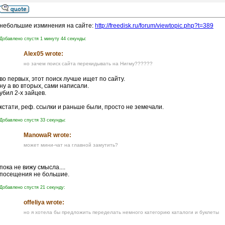
небольшие изминения на сайте:
http://freedisk.ru/forum/viewtopic.php?t=389
Добавлено спустя 1 минуту 44 секунды:
Alex05 wrote:
но зачем поиск сайта перекидывать на Нигму??????
во первых, этот поиск лучше ищет по сайту.
ну а во вторых, сами написали.
убил 2-х зайцев.
кстати, реф. ссылки и раньше были, просто не земечали.
Добавлено спустя 33 секунды:
ManowaR wrote:
может мини-чат на главной замутить?
пока не вижу смысла....
посещения не большие.
Добавлено спустя 21 секунду:
offeliya wrote:
но я хотела бы предложить переделать немного категорию каталоги и буклеты