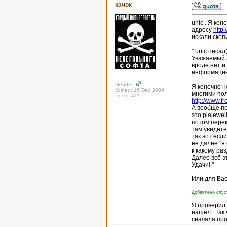
качок
unic . Я кон
адресу
http
искали скоп
" unic писал(
Уважаемый а
вроде нет и
информацие
Gender:
Я конечно н
Joined: 16 Dec 2008
многими пол
Posts: 411
http://www.fr
А вообще пр
это piajewel
потом перек
там увидете
так вот есл
её далее "я
к какому ра
Далее всё э
Удачи! "
Или для Вас
Добавлено спуст
Я проверил п
нашёл . Так
сначала про