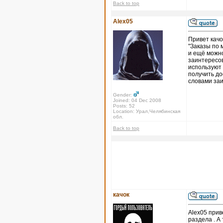
Back to top
Alex05
Привет качо
"Заказы по 
и ещё можно
заинтересов
используют 
получить до
словами за
Gender:
Joined: 04 Dec 2008
Posts: 52
Location: Урал,Челябинская
обл.
Back to top
качок
Alex05 прив
раздела . А