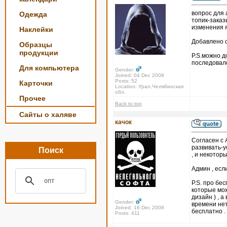
вопрос для
Одежда
топик-заказ
изменения я
Наклейки
Добавлено с
Образцы
продукции
P.S.можно д
последовал
Для компьютера
Gender:
Joined: 04 Dec 2008
Posts: 52
Карточки
Location: Урал,Челябинская
обл.
Прочее
Back to top
Сайты о халяве
качок
Согласен с 
развивать-у
Поиск
, и некотор
Админ , есл
P.S. про бе
которые мож
дизайн ) , 
Gender:
времени нет
Joined: 16 Dec 2008
бесплатно .
Posts: 411