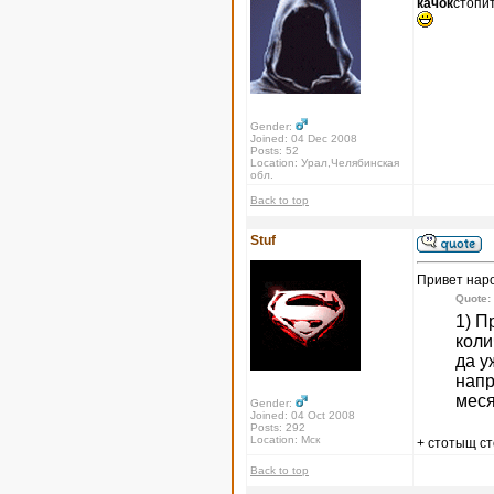
качок
стопи
Gender:
Joined: 04 Dec 2008
Posts: 52
Location: Урал,Челябинская
обл.
Back to top
Stuf
Привет нар
Quote:
1) П
коли
да у
напр
меся
Gender:
Joined: 04 Oct 2008
Posts: 292
Location: Мск
+ стотыщ с
Back to top