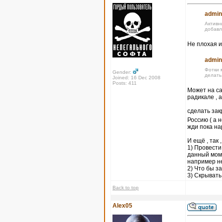
admin
Активн
добавл
Не плохая и
admin
Фотки 
Gender:
делать
Joined: 16 Dec 2008
Posts: 411
Может на са
радикале , 
сделать за
Россию ( а 
жди пока на
И ещё , так 
1) Провести
данный моме
например не
2) Что бы 
3) Скрывать
Back to top
Alex05