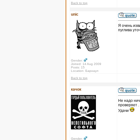
Back to top
unic
Я очень изв
пуглива уто
Gender:
Joined: 14 Aug 2009
Posts: 15
Location: Барнаул
Back to top
качок
Не надо нич
проверяет .
Удачи
Gender: