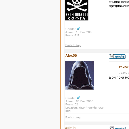
ссылок пона
предложения
Gender:
Joined: 16 Dec 2008
Posts: 411
Back to top
Alex05
качок
. Есть 
а он пока м
Gender:
Joined: 04 Dec 2008
Posts: 52
Location: Урал,Челябинская
обл.
Back to top
admin