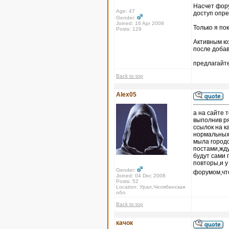
Насчет форум
Age: 47
доступ опр
Gender:
Joined: 16 Apr 2008
Только я по
Posts: 129
Активным юз
после доба
предлагайте
Back to top
Alex05
а на сайте 
выполнив ря
ссылок на к
нормальных 
мыла городо
постами,жду
будут сами 
повторы,и 
Gender:
форумом,что
Joined: 04 Dec 2008
Posts: 52
Location: Урал,Челябинская
обл.
Back to top
качок