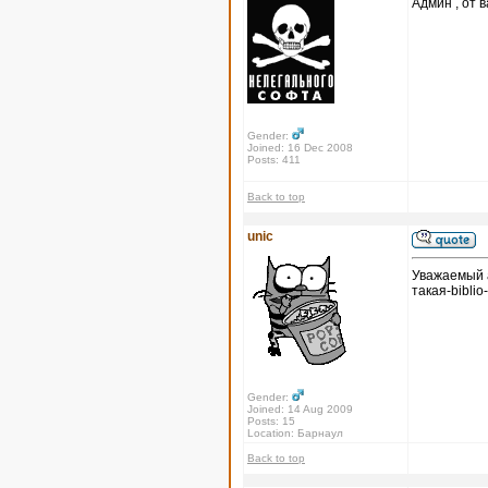
Админ , от в
Gender:
Joined: 16 Dec 2008
Posts: 411
Back to top
unic
Уважаемый а
такая-biblio
Gender:
Joined: 14 Aug 2009
Posts: 15
Location: Барнаул
Back to top