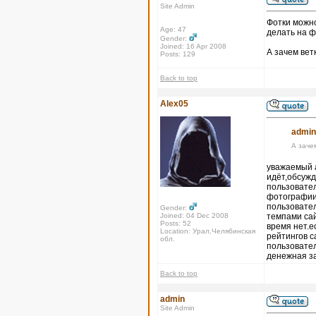
Site Admin
Фотки можно
Age: 47
делать на ф
Gender:
Joined: 16 Apr 2008
А зачем вет
Posts: 129
Back to top
Alex05
admin
А заче
уважаемый а
идёт,обсужд
пользовател
фотографии,
пользовател
Gender:
Joined: 04 Dec 2008
темпами сай
Posts: 52
время нет.е
Location: Урал,Челябинская
рейтингов с
обл.
пользовател
денежная з
Back to top
admin
Site Admin