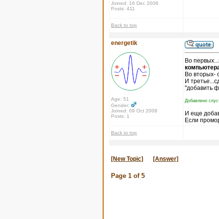
Joined: 16 Dec 2008
Posts: 411
Back to top
energetik
Во первых..
компьютера
Во вторых- 
И третье...
"добавить ф
Age: 51
Добавлено спус
Gender:
Joined: 09 Oct 2008
И еще доба
Posts: 1
Если промор
Back to top
[New Topic]
[Answer]
Page
1
of
5