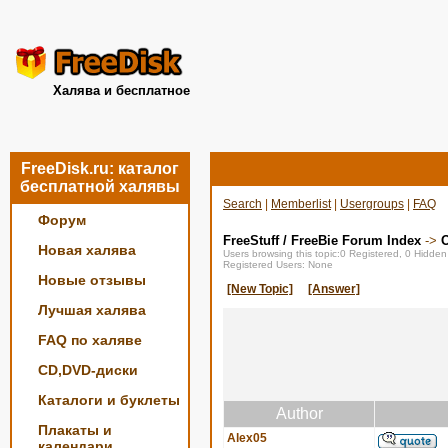
Халява и бесплатное
FreeDisk.ru: каталог
бесплатной халявы
Search
|
Memberlist
|
Usergroups
|
FAQ
Форум
FreeStuff / FreeBie Forum Index
->
О
Новая халява
Users browsing this topic:0 Registered, 0 Hidde
Registered Users: None
Новые отзывы
[New Topic]
[Answer]
Лучшая халява
FAQ по халяве
CD,DVD-диски
Каталоги и буклеты
Author
Плакаты и
Alex05
календари