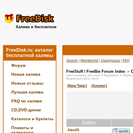
Халява и бесплатное
FreeDisk.ru: каталог
бесплатной халявы
Search
|
Memberlist
|
Usergroups
|
FAQ
Форум
FreeStuff / FreeBie Forum Index
->
О
Новая халява
Users browsing this topic:0 Registered, 0 Hidde
Registered Users: None
Новые отзывы
[New Topic]
[Answer]
Лучшая халява
FAQ по халяве
CD,DVD-диски
Каталоги и буклеты
Author
Плакаты и
Alex05
календари