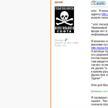
качок
unic . Я кон
адресу
http
искали скоп
" unic писал(
Уважаемый а
вроде нет и
информацие
Gender:
Я конечно н
Joined: 16 Dec 2008
многими пол
Posts: 411
http://www.fr
А вообще пр
это piajewel
потом перек
там увидете
так вот есл
её далее "я
к какому ра
Далее всё э
Удачи! "
Или для Вас
Добавлено спуст
Я проверил п
нашёл . Так
сначала про