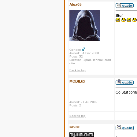
Alex05
Stuf
Gender:
Joined: 04 Dec 2008
Posts: 52
Location: Урал,Челябинская
обл.
Back to top
MOBILux
Со Stuf сог
Joined: 21 Jul 2009
Posts: 2
Back to top
качок