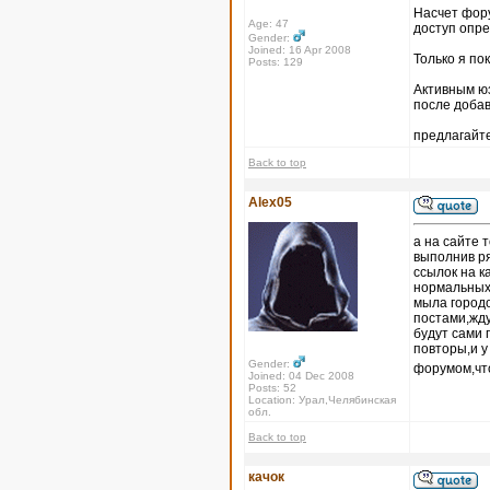
Насчет форум
Age: 47
доступ опр
Gender:
Joined: 16 Apr 2008
Только я по
Posts: 129
Активным юз
после доба
предлагайте
Back to top
Alex05
а на сайте 
выполнив ря
ссылок на к
нормальных 
мыла городо
постами,жду
будут сами 
повторы,и 
Gender:
форумом,что
Joined: 04 Dec 2008
Posts: 52
Location: Урал,Челябинская
обл.
Back to top
качок