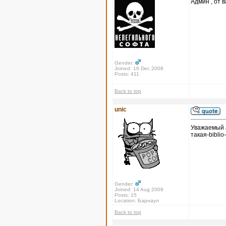
Админ , от в
Gender:
Joined: 16 Dec 2008
Posts: 411
Back to top
unic
Уважаемый а
такая-biblio
Gender:
Joined: 14 Aug 2009
Posts: 15
Location: Барнаул
Back to top