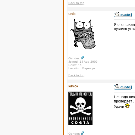
Back to top
unic
Я очень изв
пуглива уто
Gender:
Joined: 14 Aug 2009
Posts: 15
Location: Барнаул
Back to top
качок
Не надо нич
проверяет .
Удачи
Gender: