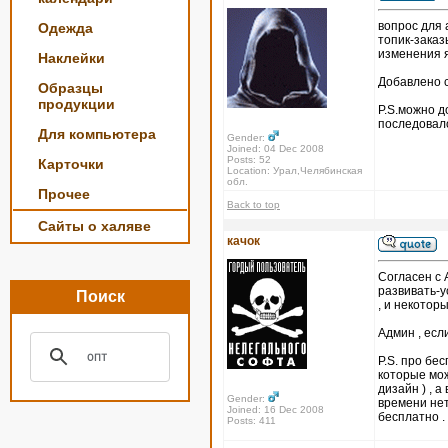
вопрос для
Одежда
топик-заказ
изменения я
Наклейки
Добавлено с
Образцы
продукции
P.S.можно д
последовал
Для компьютера
Gender:
Joined: 04 Dec 2008
Posts: 52
Карточки
Location: Урал,Челябинская
обл.
Прочее
Back to top
Сайты о халяве
качок
Согласен с 
развивать-у
Поиск
, и некотор
Админ , есл
P.S. про бе
которые мож
дизайн ) , 
Gender:
времени нет
Joined: 16 Dec 2008
бесплатно .
Posts: 411