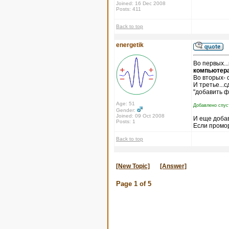
Joined: 16 Dec 2008
Posts: 411
Back to top
energetik
Во первых..
компьютера
Во вторых- 
И третье...
"добавить ф
Age: 51
Добавлено спус
Gender:
Joined: 09 Oct 2008
И еще доба
Posts: 1
Если промор
Back to top
[New Topic]
[Answer]
Page
1
of
5