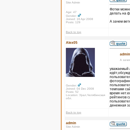
Site Admin
Фотки можно
Age: 47
делать на ф
Gender:
Joined: 16 Apr 2008
А зачем вет
Posts: 129
Back to top
Alex05
admin
А заче
уважаемый а
идёт,обсужд
пользовател
фотографии,
пользовател
Gender:
Joined: 04 Dec 2008
темпами сай
Posts: 52
время нет.е
Location: Урал,Челябинская
рейтингов с
обл.
пользовател
денежная з
Back to top
admin
Site Admin