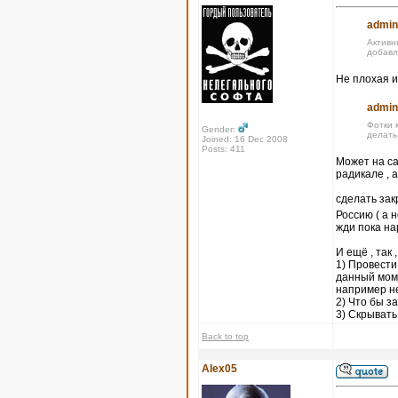
admin
Активн
добавл
Не плохая и
admin
Фотки 
Gender:
делать
Joined: 16 Dec 2008
Posts: 411
Может на са
радикале , 
сделать за
Россию ( а 
жди пока на
И ещё , так 
1) Провести
данный моме
например не
2) Что бы 
3) Скрывать
Back to top
Alex05