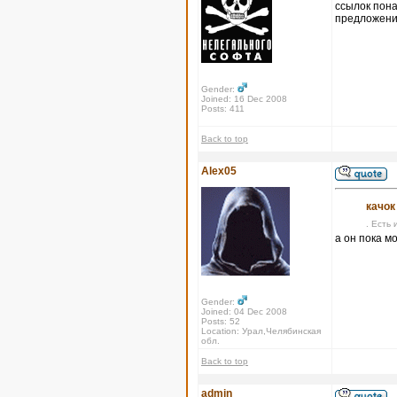
ссылок пона
предложения
Gender:
Joined: 16 Dec 2008
Posts: 411
Back to top
Alex05
качок
. Есть 
а он пока м
Gender:
Joined: 04 Dec 2008
Posts: 52
Location: Урал,Челябинская
обл.
Back to top
admin