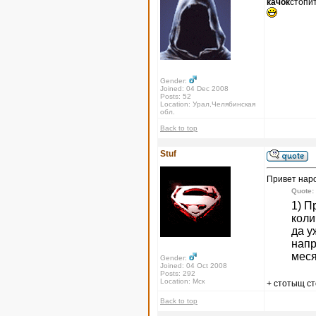
качок
стопи
Gender:
Joined: 04 Dec 2008
Posts: 52
Location: Урал,Челябинская
обл.
Back to top
Stuf
Привет нар
Quote:
1) П
коли
да у
напр
меся
Gender:
Joined: 04 Oct 2008
Posts: 292
Location: Мск
+ стотыщ с
Back to top