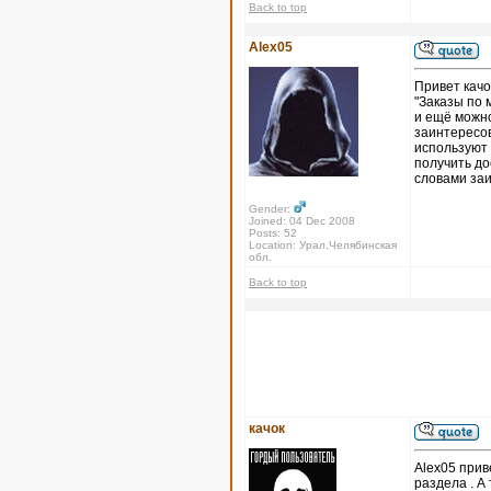
Back to top
Alex05
Привет качо
"Заказы по 
и ещё можно
заинтересов
используют 
получить до
словами за
Gender:
Joined: 04 Dec 2008
Posts: 52
Location: Урал,Челябинская
обл.
Back to top
качок
Alex05 прив
раздела . А