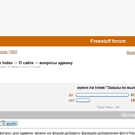
Freestuff forum
oups
|
FAQ
Regi
m Index
->
О сайте
->
вопросы админу
stered, 0 Hidden and 0 Guests
нужен ли топик-"Заказы по мыл
да
8
нет
1
Total Votes : 64
Messa
вопрос для админа- можно на форум добавить функцию добавления фото?про