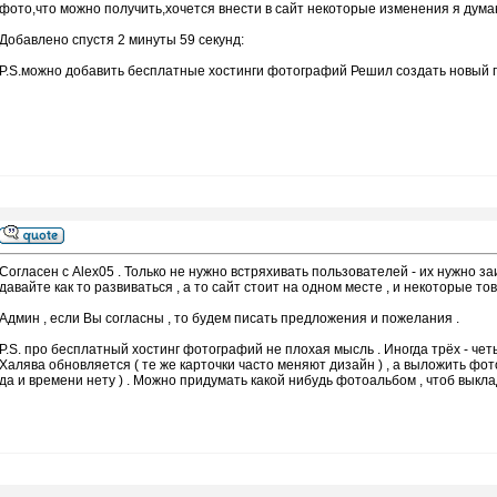
фото,что можно получить,хочется внести в сайт некоторые изменения я дума
Добавлено спустя 2 минуты 59 секунд:
P.S.можно добавить бесплатные хостинги фотографий Решил создать новый по
Согласен с Alex05 . Только не нужно встряхивать пользователей - их нужно з
давайте как то развиваться , а то сайт стоит на одном месте , и некоторые т
Админ , если Вы согласны , то будем писать предложения и пожелания .
P.S. про бесплатный хостинг фотографий не плохая мысль . Иногда трёх - чет
Халява обновляется ( те же карточки часто меняют дизайн ) , а выложить фото
да и времени нету ) . Можно придумать какой нибудь фотоальбом , чтоб выкла