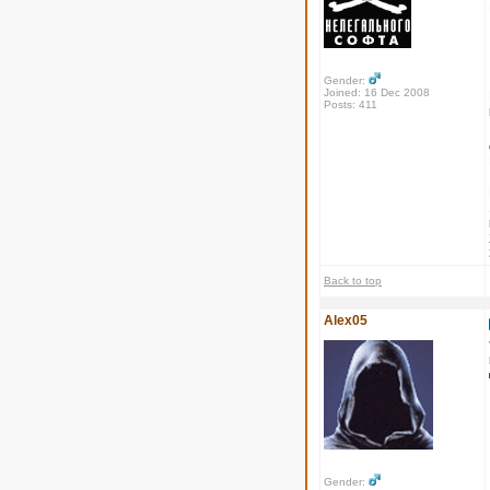
Gender:
Joined: 16 Dec 2008
Posts: 411
Back to top
Alex05
Gender: