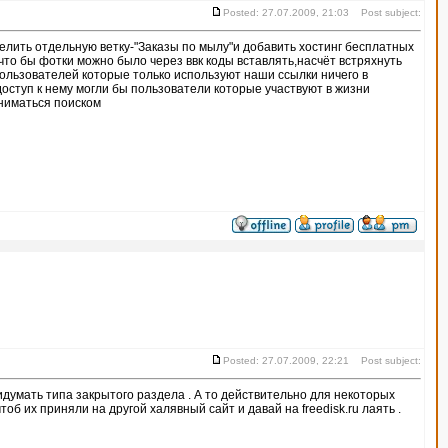
Posted: 27.07.2009, 21:03 Post subject:
елить отдельную ветку-"Заказы по мылу"и добавить хостинг бесплатных
что бы фотки можно было через ввк коды вставлять,насчёт встряхнуть
 пользователей которые только используют наши ссылки ничего в
доступ к нему могли бы пользователи которые участвуют в жизни
аниматься поиском
Posted: 27.07.2009, 22:21 Post subject:
ридумать типа закрытого раздела . А то действительно для некоторых
об их приняли на другой халявный сайт и давай на freedisk.ru лаять .