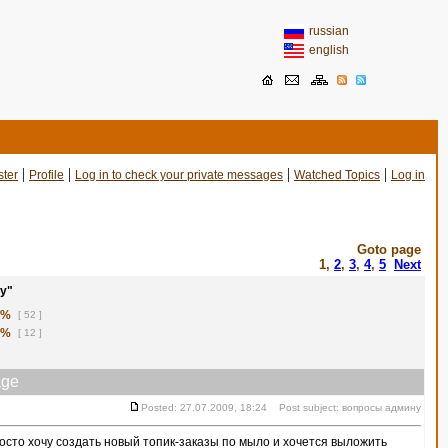
russian
english
|
|
|
|
ster
Profile
Log in to check your private messages
Watched Topics
Log in
Goto page
1
,
2
,
3
,
4
,
5
Next
у"
1%
[ 52 ]
8%
[ 12 ]
ge
Posted: 27.07.2009, 18:24 Post subject: вопросы админу
сто хочу создать новый топик-заказы по мыло и хочется выложить