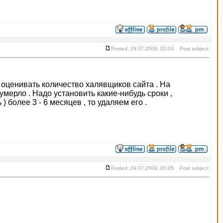
Posted: 29.07.2009, 02:03 Post subject:
о оценивать количество халявщиков сайта . На
мерло . Надо установить какие-нибудь сроки ,
 более 3 - 6 месяцев , то удаляем его .
Posted: 29.07.2009, 05:05 Post subject: