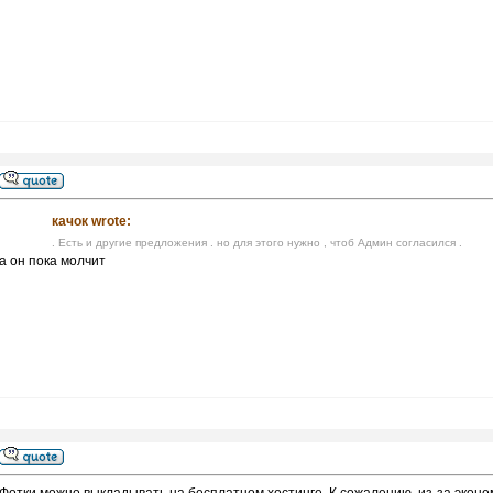
качок wrote:
. Есть и другие предложения . но для этого нужно , чтоб Админ согласился .
а он пока молчит