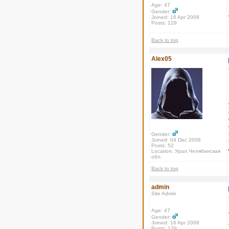
Age: 47
Gender:
Joined: 16 Apr 2008
Posts: 129
Back to top
Alex05
Gender:
Joined: 04 Dec 2008
Posts: 52
Location: Урал,Челябинская
обл.
Back to top
admin
Site Admin
Age: 47
Gender:
Joined: 16 Apr 2008
Posts: 129