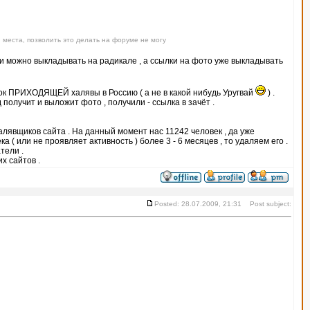
 места, позволить это делать на форуме не могу
тки можно выкладывать на радикале , а ссылки на фото уже выкладывать
ок ПРИХОДЯЩЕЙ халявы в Россию ( а не в какой нибудь Уругвай
) .
получит и выложит фото , получили - ссылка в зачёт .
халявщиков сайта . На данный момент нас 11242 человек , да уже
 ( или не проявляет активность ) более 3 - 6 месяцев , то удаляем его .
тели .
х сайтов .
Posted: 28.07.2009, 21:31 Post subject: