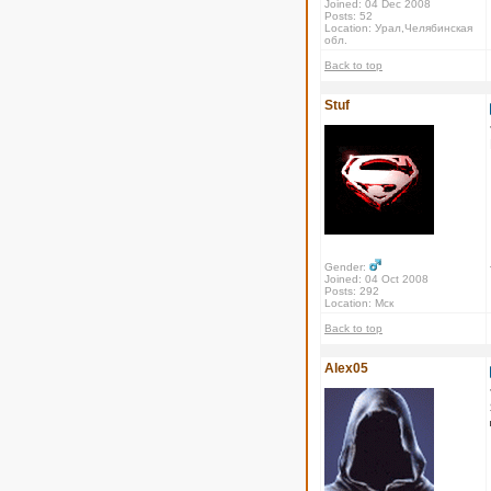
Joined: 04 Dec 2008
Posts: 52
Location: Урал,Челябинская
обл.
Back to top
Stuf
Gender:
Joined: 04 Oct 2008
Posts: 292
Location: Мск
Back to top
Alex05