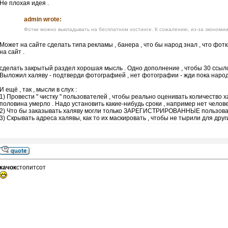
Не плохая идея .
admin wrote:
Фотки можно выкладывать на бесплатном хостинге. К сожалению, из-за экономии
Может на сайте сделать типа рекламы , банера , что бы народ знал , что фо
на сайт .
сделать закрытый раздел хорошая мысль . Одно дополнение , чтобы 30 ссыл
Выложил халяву - подтверди фотографией , нет фотографии - жди пока народ 
И ещё , так , мысли в слух :
1) Провести " чистку " пользователей , чтобы реально оценивать количество 
половина умерло . Надо установить какие-нибудь сроки , например нет человека
2) Что бы заказывать халяву могли только ЗАРЕГИСТРИРОВАННЫЕ пользова
3) Скрывать адреса халявы, как то их маскировать , чтобы не тырили для други
качок
стопитсот