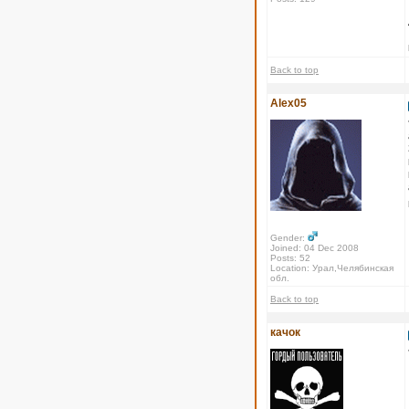
Back to top
Alex05
Gender:
Joined: 04 Dec 2008
Posts: 52
Location: Урал,Челябинская
обл.
Back to top
качок