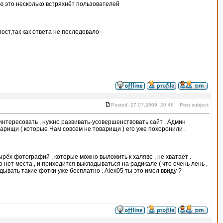
ю это несколько встряхнёт пользователей
ст,так как ответа не последовало
Posted: 27.07.2009, 20:46 Post subject:
аинтересовать , нужно развивать-усовершенствовать сайт . Админ
оварищи ( которые Нам совсем не товарищи ) его уже похоронили .
ырёх фотографий , которые можно выложить к халяве , не хватает .
 нет места , и приходится выкладываться на радикале ( что очень лень ,
дывать такие фотки уже бесплатно . Alex05 ты это имел ввиду ?