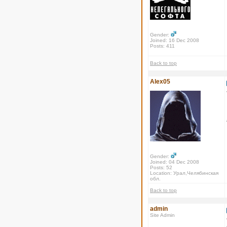
Gender:
Joined: 16 Dec 2008
Posts: 411
Back to top
Alex05
Gender:
Joined: 04 Dec 2008
Posts: 52
Location: Урал,Челябинская
обл.
Back to top
admin
Site Admin