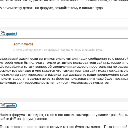
Фотки можно выкладывать на бесплатном хостинге. К сожалению, из-за эконом
А зачем ветку делать на форуме, создайте тему и пишите туда...
admin wrote:
А зачем ветку делать на форуме, создайте тему и пишите туда...
уважаемый админ,если вы внимательно читали наши сообщения то о простой 
которой могли бы получать только активные пользователи сайта,которые и по
фотографии,а кстати вопрос об увеличении дискового пространства не расм
ссылок всё меньше и мне кажется что такими темпами сайт может ожидать уч
нет.если вы заинтересованы развиваться дальше то наще предложение касае
получить доступ в закрытую ветку форума пользователям надо будет постар
денежная заинтересованость не приносит желаемых результатов
Насчет форума - отпадает, т.к. не я его писал, там черт ногу сломит разобр
сайте (НЕ на форуме) можно.
Только я пока не представляю схему и как это будет выглядеть. Пока хорошей 