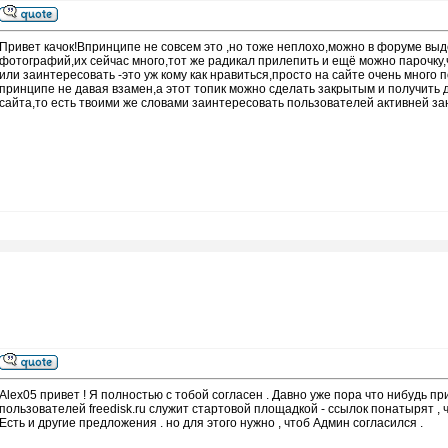
Привет качок!Впринципе не совсем это ,но тоже неплохо,можно в форуме выд
фотографий,их сейчас много,тот же радикал прилепить и ещё можно парочку,
или заинтересовать -это уж кому как нравиться,просто на сайте очень много
принципе не давая взамен,а этот топик можно сделать закрытым и получить 
сайта,то есть твоими же словами заинтересовать пользователей активней з
Alex05 привет ! Я полностью с тобой согласен . Давно уже пора что нибудь п
пользователей freedisk.ru служит стартовой площадкой - ссылок понатырят , чт
Есть и другие предложения . но для этого нужно , чтоб Админ согласился .