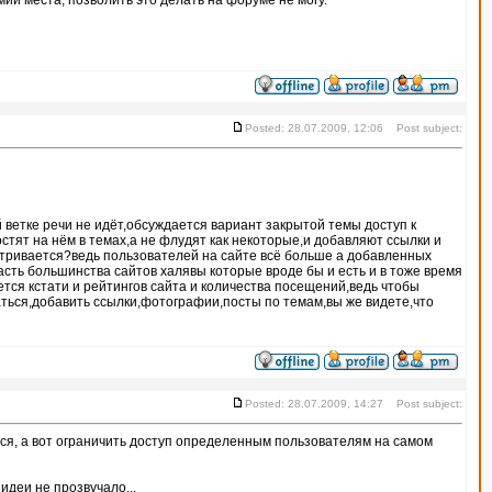
ии места, позволить это делать на форуме не могу.
Posted: 28.07.2009, 12:06 Post subject:
ветке речи не идёт,обсуждается вариант закрытой темы доступ к
стят на нём в темах,а не флудят как некоторые,и добавляют ссылки и
атривается?ведь пользователей на сайте всё больше а добавленных
асть большинства сайтов халявы которые вроде бы и есть и в тоже время
тся кстати и рейтингов сайта и количества посещений,ведь чтобы
аться,добавить ссылки,фотографии,посты по темам,вы же видете,что
Posted: 28.07.2009, 14:27 Post subject:
аться, а вот ограничить доступ определенным пользователям на самом
идеи не прозвучало...