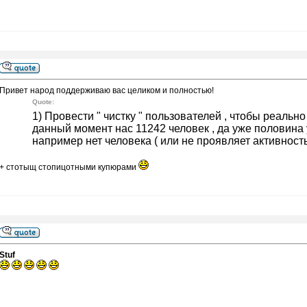
Привет народ поддерживаю вас целиком и полностью!
Quote:
1) Провести " чистку " пользователей , чтобы реальн
данный момент нас 11242 человек , да уже половина у
например нет человека ( или не проявляет активность )
+ стотыщ стопицотными купюрами
Stuf