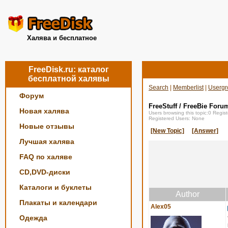
Халява и бесплатное
FreeDisk.ru: каталог
бесплатной халявы
Search
|
Memberlist
|
Usergr
Форум
FreeStuff / FreeBie Foru
Новая халява
Users browsing this topic:0 Regi
Registered Users: None
Новые отзывы
[New Topic]
[Answer]
Лучшая халява
FAQ по халяве
CD,DVD-диски
Каталоги и буклеты
Author
Плакаты и календари
Alex05
Одежда