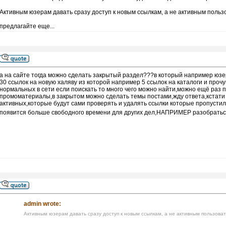
Активным юзерам давать сразу доступ к новым ссылкам, а не активным поль
предлагайте еще...
а на сайте тогда можно сделать закрытый раздел???в который например юзе
30 ссылок на новую халяву из которой например 5 ссылок на каталоги и прочу
нормальных в сети если поискать то много чего можно найти,можно ещё раз п
промоматериалы,в закрытом можно сделать темы постами,жду ответа,кстати
активных,которые будут сами проверять и удалять ссылки которые пропустил 
появится больше свободного времени для других дел,НАПРИМЕР разобраться
admin wrote:
Активным юзерам давать сразу доступ к новым ссылкам, а не активным пользова