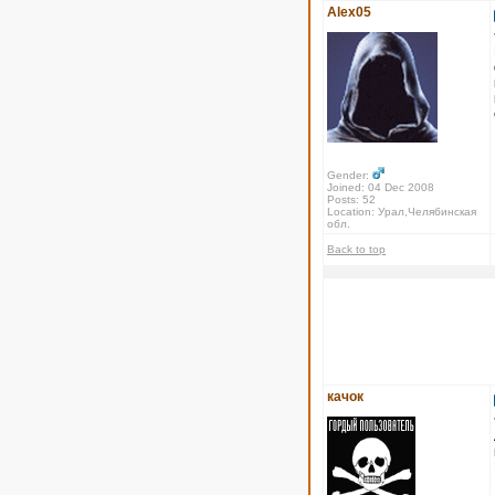
Alex05
Gender:
Joined: 04 Dec 2008
Posts: 52
Location: Урал,Челябинская
обл.
Back to top
качок