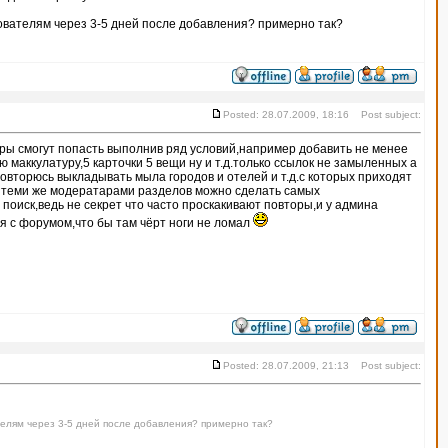
зователям через 3-5 дней после добавления? примерно так?
Posted: 28.07.2009, 18:16 Post subject:
ры смогут попасть выполнив ряд условий,например добавить не менее
ю маккулатуру,5 карточки 5 вещи ну и т.д.только ссылок не замыленных а
овторюсь выкладывать мыла городов и отелей и т.д.с которых приходят
 теми же модератарами разделов можно сделать самых
поиск,ведь не секрет что часто проскакивают повторы,и у админа
 с форумом,что бы там чёрт ноги не ломал
Posted: 28.07.2009, 21:13 Post subject:
телям через 3-5 дней после добавления? примерно так?