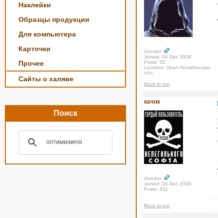
Наклейки
Образцы продукции
Для компьютера
Карточки
Gender:
Joined: 04 Dec 2008
Прочее
Posts: 52
Location: Урал,Челябинская
обл.
Сайты о халяве
Back to top
качок
Поиск
Gender:
Joined: 16 Dec 2008
Posts: 411
Back to top