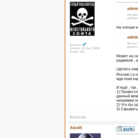
admin
Активн
добавл
Не плохая и
admin
Фотки 
Gender:
делать
Joined: 16 Dec 2008
Posts: 411
Может на са
радикале , 
сделать за
Россию ( а 
жди пока на
И ещё , так 
1) Провести
данный моме
например не
2) Что бы 
3) Скрывать
Back to top
Alex05