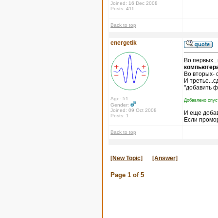
Joined: 16 Dec 2008
Posts: 411
Back to top
energetik
Во первых..
компьютера
Во вторых- 
И третье...
"добавить ф
Age: 51
Добавлено спус
Gender:
Joined: 09 Oct 2008
И еще доба
Posts: 1
Если промор
Back to top
[New Topic]
[Answer]
Page
1
of
5