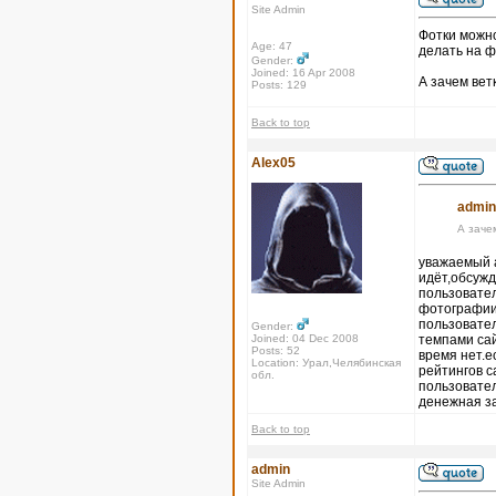
Site Admin
Фотки можно
Age: 47
делать на ф
Gender:
Joined: 16 Apr 2008
А зачем вет
Posts: 129
Back to top
Alex05
admin
А заче
уважаемый а
идёт,обсужд
пользовател
фотографии,
пользовател
Gender:
Joined: 04 Dec 2008
темпами сай
Posts: 52
время нет.е
Location: Урал,Челябинская
рейтингов с
обл.
пользовател
денежная з
Back to top
admin
Site Admin