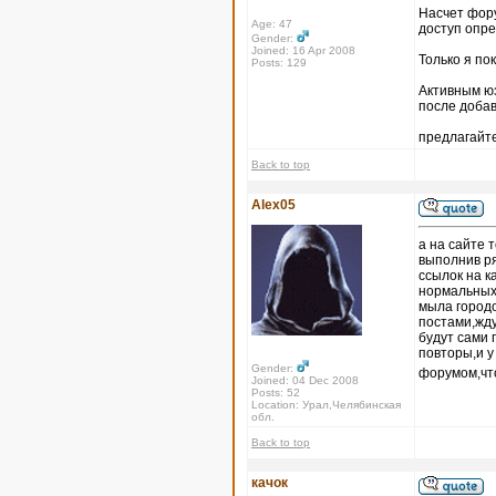
Насчет форум
Age: 47
доступ опр
Gender:
Joined: 16 Apr 2008
Только я по
Posts: 129
Активным юз
после доба
предлагайте
Back to top
Alex05
а на сайте 
выполнив ря
ссылок на к
нормальных 
мыла городо
постами,жду
будут сами 
повторы,и 
Gender:
форумом,что
Joined: 04 Dec 2008
Posts: 52
Location: Урал,Челябинская
обл.
Back to top
качок