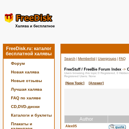
Халява и бесплатное
FreeDisk.ru: каталог
бесплатной халявы
Search
|
Memberlist
|
Usergroups
|
FAQ
Форум
FreeStuff / FreeBie Forum Index
->
О
Новая халява
Users browsing this topic:0 Registered, 0 Hidde
Registered Users: None
Новые отзывы
[New Topic]
[Answer]
Лучшая халява
FAQ по халяве
CD,DVD-диски
Каталоги и буклеты
Author
Плакаты и
Alex05
календари