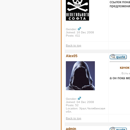
ссылок пона
предложения
Gender:
Joined: 16 Dec 2008
Posts: 411
Back to top
Alex05
качок
. Есть 
а он пока м
Gender:
Joined: 04 Dec 2008
Posts: 52
Location: Урал,Челябинская
обл.
Back to top
admin