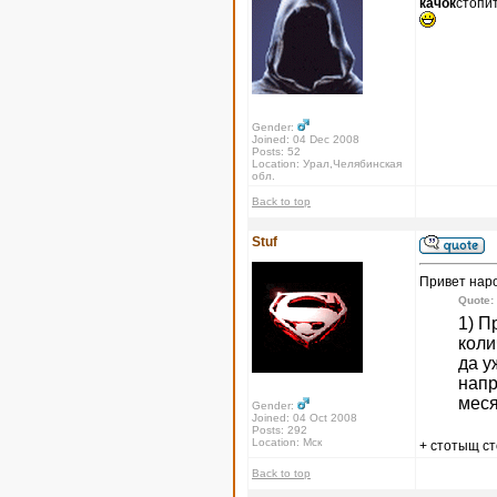
качок
стопи
Gender:
Joined: 04 Dec 2008
Posts: 52
Location: Урал,Челябинская
обл.
Back to top
Stuf
Привет нар
Quote:
1) П
коли
да у
напр
меся
Gender:
Joined: 04 Oct 2008
Posts: 292
Location: Мск
+ стотыщ с
Back to top