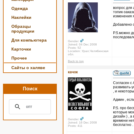
вопрос для
Одежда
топик-заказ
изменения я
Наклейки
Добавлено с
Образцы
продукции
P.S.можно д
последовал
Для компьютера
Gender:
Joined: 04 Dec 2008
Posts: 52
Карточки
Location: Урал,Челябинская
обл.
Прочее
Back to top
Сайты о халяве
качок
Согласен с 
развивать-у
Поиск
, и некотор
Админ , есл
P.S. про бе
которые мож
дизайн ) , 
Gender:
времени нет
Joined: 16 Dec 2008
бесплатно .
Posts: 411