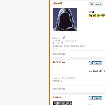
Alex05
Stuf
Gender:
Joined: 04 Dec 2008
Posts: 52
Location: Урал,Челябинская
обл.
Back to top
MOBILux
Со Stuf сог
Joined: 21 Jul 2009
Posts: 2
Back to top
качок