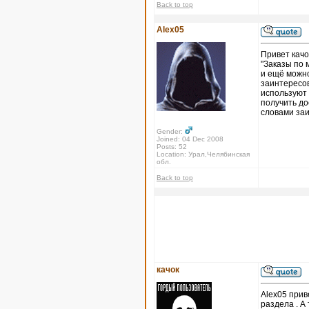
Back to top
Alex05
Привет качо
"Заказы по 
и ещё можно
заинтересов
используют 
получить до
словами за
Gender:
Joined: 04 Dec 2008
Posts: 52
Location: Урал,Челябинская
обл.
Back to top
качок
Alex05 прив
раздела . А