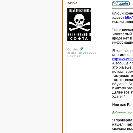
качок
unic . Я кон
адресу
http
искали скоп
" unic писал(
Уважаемый а
вроде нет и
информацие
Gender:
Я конечно н
Joined: 16 Dec 2008
многими пол
Posts: 411
http://www.fr
А вообще пр
это piajewel
потом перек
там увидете
так вот есл
её далее "я
к какому ра
Далее всё э
Удачи! "
Или для Вас
Добавлено спуст
Я проверил п
нашёл . Так
сначала про