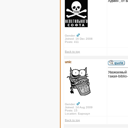
Админ , от в
Gender:
Joined: 16 Dec 2008
Posts: 411
Back to top
unic
Уважаемый а
такая-biblio
Gender:
Joined: 14 Aug 2009
Posts: 15
Location: Барнаул
Back to top