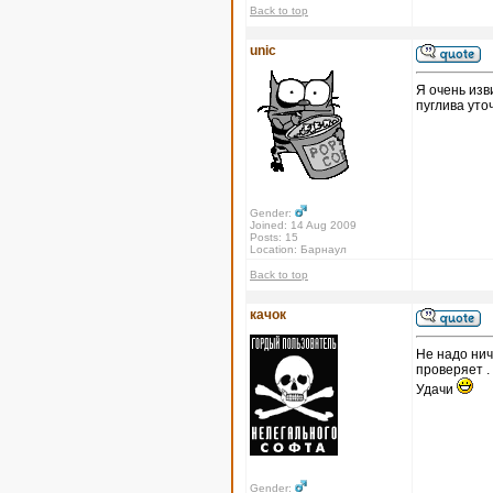
Back to top
unic
Я очень изв
пуглива уто
Gender:
Joined: 14 Aug 2009
Posts: 15
Location: Барнаул
Back to top
качок
Не надо нич
проверяет .
Удачи
Gender: