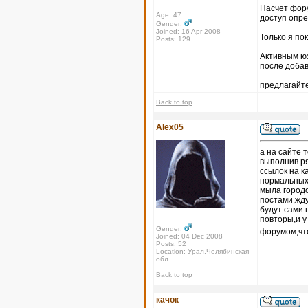
Насчет форум
Age: 47
доступ опр
Gender:
Joined: 16 Apr 2008
Только я по
Posts: 129
Активным юз
после доба
предлагайте
Back to top
Alex05
а на сайте 
выполнив ря
ссылок на к
нормальных 
мыла городо
постами,жду
будут сами 
повторы,и 
Gender:
форумом,что
Joined: 04 Dec 2008
Posts: 52
Location: Урал,Челябинская
обл.
Back to top
качок