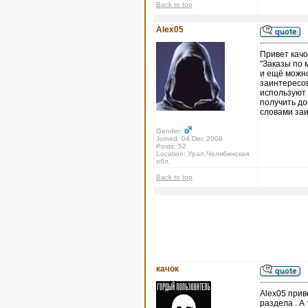
Back to top
Alex05
Привет качо
"Заказы по 
и ещё можно
заинтересов
используют 
получить до
словами за
Gender:
Joined: 04 Dec 2008
Posts: 52
Location: Урал,Челябинская
обл.
Back to top
качок
Alex05 прив
раздела . А