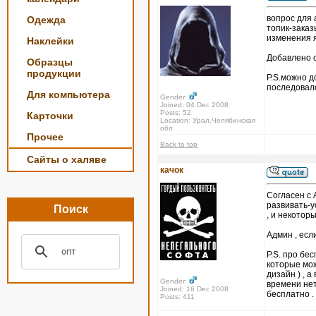
вопрос для
Одежда
топик-заказ
изменения я
Наклейки
Добавлено с
Образцы
продукции
P.S.можно д
последовал
Для компьютера
Gender:
Joined: 04 Dec 2008
Posts: 52
Карточки
Location: Урал,Челябинская
обл.
Прочее
Back to top
Сайты о халяве
качок
Согласен с 
развивать-у
Поиск
, и некотор
Админ , есл
P.S. про бе
которые мож
дизайн ) , 
Gender:
времени нет
Joined: 16 Dec 2008
бесплатно .
Posts: 411