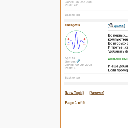
Joined: 16 Dec 2008
Posts: 411
Back to top
energetik
Во первых..
компьютера
Во вторых- 
И третье...
"добавить ф
Age: 51
Добавлено спус
Gender:
Joined: 09 Oct 2008
И еще доба
Posts: 1
Если промор
Back to top
[New Topic]
[Answer]
Page
1
of
5