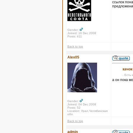
ссылок пона
предложения
Gender:
Joined: 16 Dec 2008
Posts: 411
Back to top
Alex05
качок
. Есть 
а он пока м
Gender:
Joined: 04 Dec 2008
Posts: 52
Location: Урал,Челябинская
обл.
Back to top
admin