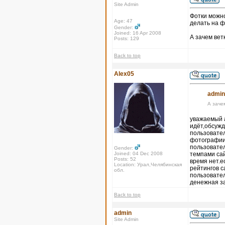
Site Admin
Фотки можно
Age: 47
делать на ф
Gender:
Joined: 16 Apr 2008
А зачем вет
Posts: 129
Back to top
Alex05
admin
А заче
уважаемый а
идёт,обсужд
пользовател
фотографии,
пользовател
Gender:
Joined: 04 Dec 2008
темпами сай
Posts: 52
время нет.е
Location: Урал,Челябинская
рейтингов с
обл.
пользовател
денежная з
Back to top
admin
Site Admin