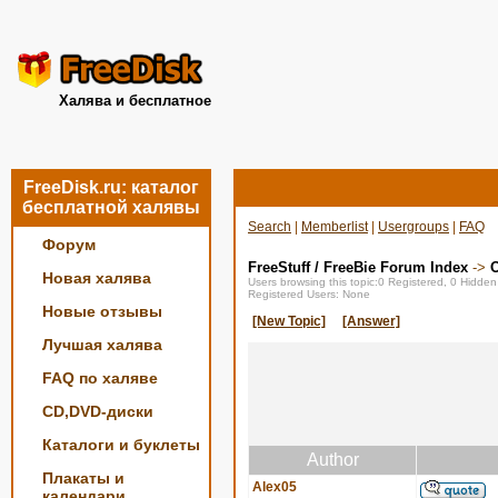
Халява и бесплатное
FreeDisk.ru: каталог
бесплатной халявы
Search
|
Memberlist
|
Usergroups
|
FAQ
Форум
FreeStuff / FreeBie Forum Index
->
О
Новая халява
Users browsing this topic:0 Registered, 0 Hidde
Registered Users: None
Новые отзывы
[New Topic]
[Answer]
Лучшая халява
FAQ по халяве
CD,DVD-диски
Каталоги и буклеты
Author
Плакаты и
Alex05
календари