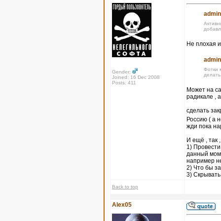
admin
Активн
добавл
Не плохая и
admin
Фотки 
Gender:
делать
Joined: 16 Dec 2008
Posts: 411
Может на са
радикале , 
сделать за
Россию ( а 
жди пока на
И ещё , так 
1) Провести
данный моме
например не
2) Что бы 
3) Скрывать
Back to top
Alex05