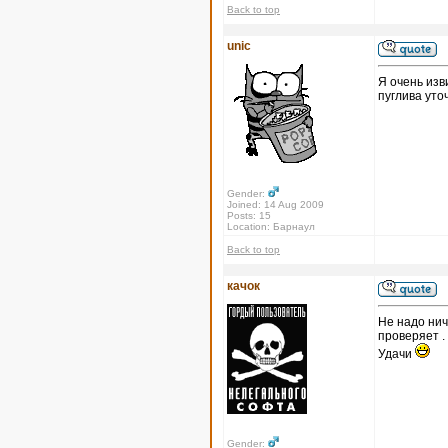
Back to top
unic
Я очень изв
пуглива уто
Gender:
Joined: 14 Aug 2009
Posts: 15
Location: Барнаул
Back to top
качок
Не надо нич
проверяет .
Удачи
Gender: