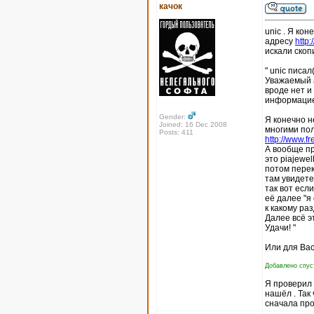
качок
unic . Я кон
адресу
http
искали скоп
" unic писал(
Уважаемый а
вроде нет и
информацие
Gender:
Я конечно н
Joined: 16 Dec 2008
многими пол
Posts: 411
http://www.fr
А вообще пр
это piajewel
потом перек
там увидете
так вот есл
её далее "я
к какому ра
Далее всё э
Удачи! "
Или для Вас
Добавлено спуст
Я проверил п
нашёл . Так
сначала про