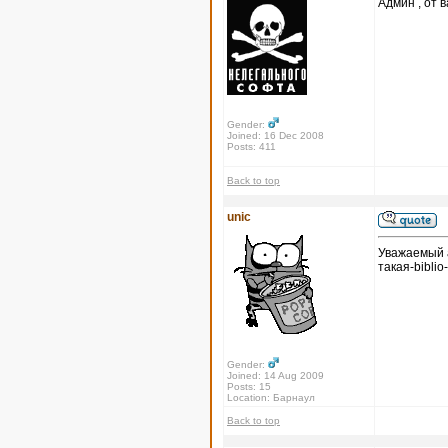
Админ , от в
Gender:
Joined: 16 Dec 2008
Posts: 411
Back to top
unic
Уважаемый а
такая-biblio
Gender:
Joined: 14 Aug 2009
Posts: 15
Location: Барнаул
Back to top