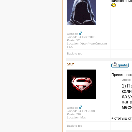
качок
стопи
Gender:
Joined: 04 Dec 2008
Posts: 52
Location: Урал,Челябинская
обл.
Back to top
Stuf
Привет нар
Quote:
1) П
коли
да у
напр
меся
Gender:
Joined: 04 Oct 2008
Posts: 292
Location: Мск
+ стотыщ с
Back to top