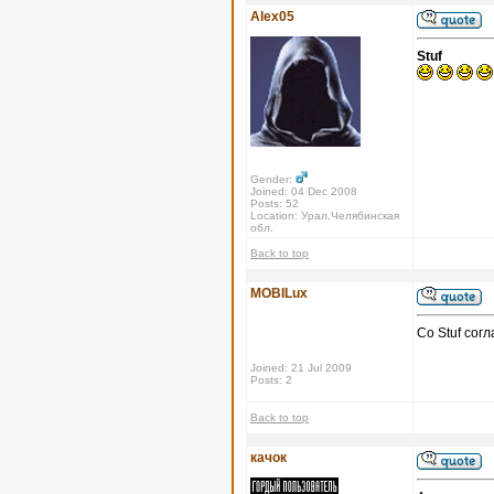
Alex05
Stuf
Gender:
Joined: 04 Dec 2008
Posts: 52
Location: Урал,Челябинская
обл.
Back to top
MOBILux
Со Stuf сог
Joined: 21 Jul 2009
Posts: 2
Back to top
качок