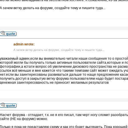
Фотки можно выкладывать на бесплатном хостинге. К сожалению, из-за эконом
А зачем ветку делать на форуме, создайте тему и пишите туда...
admin wrote:
А зачем ветку делать на форуме, создайте тему и пишите туда...
уважаемый админ,если вы внимательно читали наши сообщения то о простой 
которой могли бы получать только активные пользователи сайта,которые и по
фотографии,а кстати вопрос об увеличении дискового пространства не расм
ссылок всё меньше и мне кажется что такими темпами сайт может ожидать уч
нет.если вы заинтересованы развиваться дальше то наще предложение касае
получить доступ в закрытую ветку форума пользователям надо будет постар
денежная заинтересованость не приносит желаемых результатов
Насчет форума - отпадает, т.к. не я его писал, там черт ногу сломит разобр
сайте (НЕ на форуме) можно.
Только я пока не представляю схему и как это будет выглядеть. Пока хорошей 