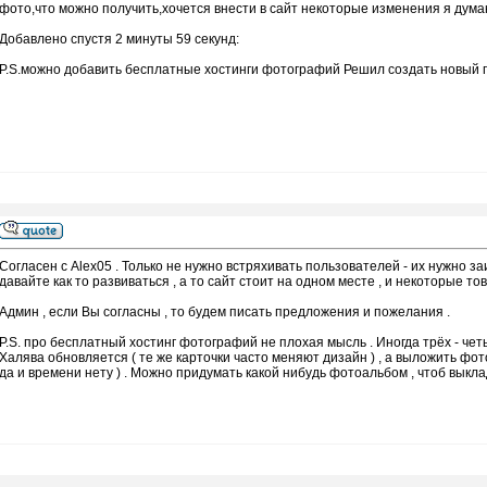
фото,что можно получить,хочется внести в сайт некоторые изменения я дума
Добавлено спустя 2 минуты 59 секунд:
P.S.можно добавить бесплатные хостинги фотографий Решил создать новый по
Согласен с Alex05 . Только не нужно встряхивать пользователей - их нужно з
давайте как то развиваться , а то сайт стоит на одном месте , и некоторые т
Админ , если Вы согласны , то будем писать предложения и пожелания .
P.S. про бесплатный хостинг фотографий не плохая мысль . Иногда трёх - чет
Халява обновляется ( те же карточки часто меняют дизайн ) , а выложить фото
да и времени нету ) . Можно придумать какой нибудь фотоальбом , чтоб выкла