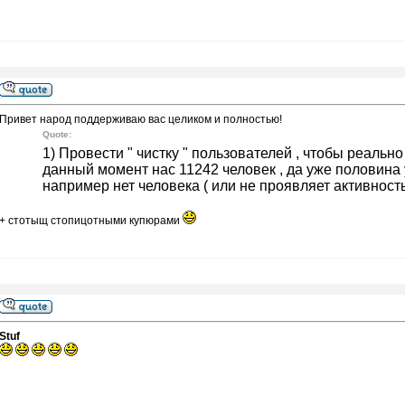
Привет народ поддерживаю вас целиком и полностью!
Quote:
1) Провести " чистку " пользователей , чтобы реальн
данный момент нас 11242 человек , да уже половина у
например нет человека ( или не проявляет активность )
+ стотыщ стопицотными купюрами
Stuf