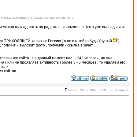
 места, позволить это делать на форуме не могу
тки можно выкладывать на радикале , а ссылки на фото уже выкладывать
ок ПРИХОДЯЩЕЙ халявы в Россию ( а не в какой нибудь Уругвай
) .
получит и выложит фото , получили - ссылка в зачёт .
халявщиков сайта . На данный момент нас 11242 человек , да уже
 ( или не проявляет активность ) более 3 - 6 месяцев , то удаляем его .
тели .
х сайтов .
Posted: 28.07.2009, 21:31 Post subject: