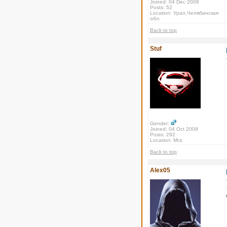
Joined: 04 Dec 2008
Posts: 52
Location: Урал,Челябинская
обл.
Back to top
Stuf
Gender:
Joined: 04 Oct 2008
Posts: 292
Location: Мск
Back to top
Alex05