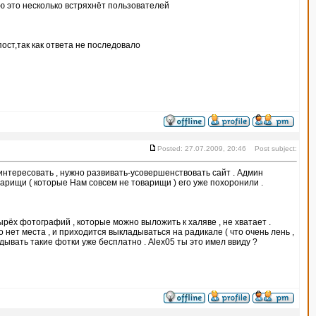
ю это несколько встряхнёт пользователей
ст,так как ответа не последовало
Posted: 27.07.2009, 20:46 Post subject:
аинтересовать , нужно развивать-усовершенствовать сайт . Админ
оварищи ( которые Нам совсем не товарищи ) его уже похоронили .
ырёх фотографий , которые можно выложить к халяве , не хватает .
 нет места , и приходится выкладываться на радикале ( что очень лень ,
дывать такие фотки уже бесплатно . Alex05 ты это имел ввиду ?