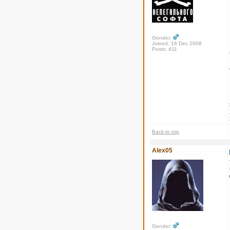
Gender:
Joined: 16 Dec 2008
Posts: 411
Back to top
Alex05
Gender: