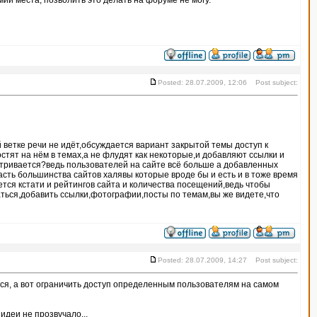
ии места, позволить это делать на форуме не могу.
Posted: 28.07.2009, 12:06 Post subject:
ветке речи не идёт,обсуждается вариант закрытой темы доступ к
стят на нём в темах,а не флудят как некоторые,и добавляют ссылки и
атривается?ведь пользователей на сайте всё больше а добавленных
асть большинства сайтов халявы которые вроде бы и есть и в тоже время
тся кстати и рейтингов сайта и количества посещений,ведь чтобы
аться,добавить ссылки,фотографии,посты по темам,вы же видете,что
Posted: 28.07.2009, 14:27 Post subject:
аться, а вот ограничить доступ определенным пользователям на самом
идеи не прозвучало...