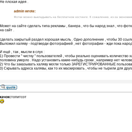
Не плохая идея .
admin wrote:
Фотки можно выкладывать на бесплатном хостинге. К сожалению, из-за экономии
Может на сайте сделать типа рекламы , банера , что бы народ знал , что фо
на сайт .
сделать закрытый раздел хорошая мысль . Одно дополнение , чтобы 30 ссыл
Выложил халяву - подтверди фотографией , нет фотографии - жди пока народ 
И ещё , так , мысли в слух :
1) Провести " чистку " пользователей , чтобы реально оценивать количество 
половина умерло . Надо установить какие-нибудь сроки , например нет человека
2) Что бы заказывать халяву могли только ЗАРЕГИСТРИРОВАННЫЕ пользова
3) Скрывать адреса халявы, как то их маскировать , чтобы не тырили для други
качок
стопитсот