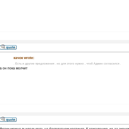
качок wrote:
. Есть и другие предложения . но для этого нужно , чтоб Админ согласился .
а он пока молчит