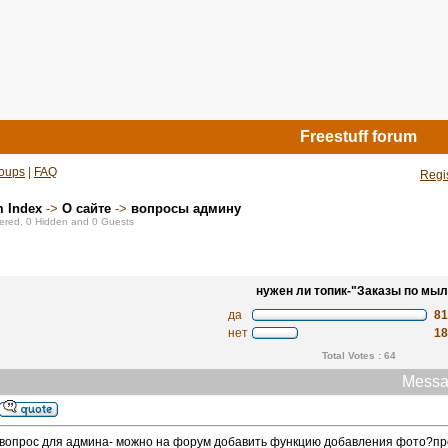
Freestuff forum
oups
|
FAQ
Regi
m Index
->
О сайте
->
вопросы админу
stered, 0 Hidden and 0 Guests
нужен ли топик-"Заказы по мыл
да
8
нет
1
Total Votes : 64
Messa
вопрос для админа- можно на форум добавить функцию добавления фото?про