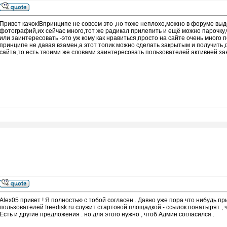
Привет качок!Впринципе не совсем это ,но тоже неплохо,можно в форуме выд
фотографий,их сейчас много,тот же радикал прилепить и ещё можно парочку,
или заинтересовать -это уж кому как нравиться,просто на сайте очень много
принципе не давая взамен,а этот топик можно сделать закрытым и получить 
сайта,то есть твоими же словами заинтересовать пользователей активней з
Alex05 привет ! Я полностью с тобой согласен . Давно уже пора что нибудь п
пользователей freedisk.ru служит стартовой площадкой - ссылок понатырят , чт
Есть и другие предложения . но для этого нужно , чтоб Админ согласился .