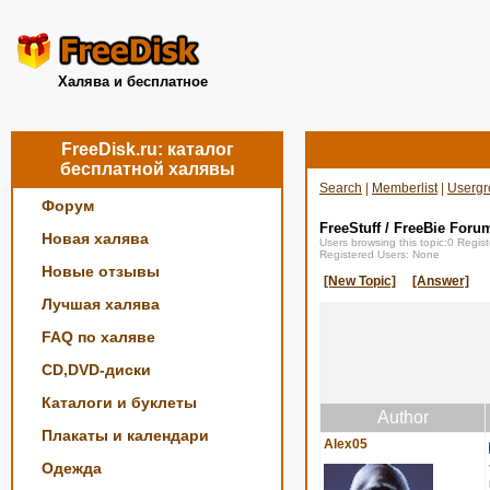
Халява и бесплатное
FreeDisk.ru: каталог
бесплатной халявы
Search
|
Memberlist
|
Usergr
Форум
FreeStuff / FreeBie Foru
Новая халява
Users browsing this topic:0 Regi
Registered Users: None
Новые отзывы
[New Topic]
[Answer]
Лучшая халява
FAQ по халяве
CD,DVD-диски
Каталоги и буклеты
Author
Плакаты и календари
Alex05
Одежда