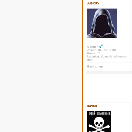
Alex05
Gender:
Joined: 04 Dec 2008
Posts: 52
Location: Урал,Челябинская
обл.
Back to top
качок