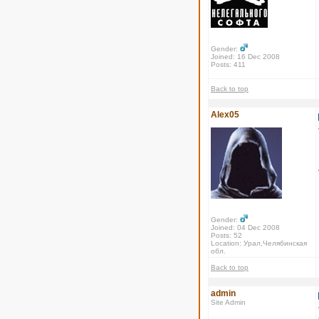
Gender:
Joined: 16 Dec 2008
Posts: 411
Back to top
Alex05
Gender:
Joined: 04 Dec 2008
Posts: 52
Location: Урал,Челябинская
обл.
Back to top
admin
Site Admin