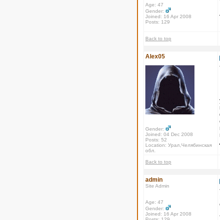
Age: 47
Gender:
Joined: 16 Apr 2008
Posts: 129
Back to top
Alex05
Gender:
Joined: 04 Dec 2008
Posts: 52
Location: Урал,Челябинская
обл.
Back to top
admin
Site Admin
Age: 47
Gender:
Joined: 16 Apr 2008
Posts: 129