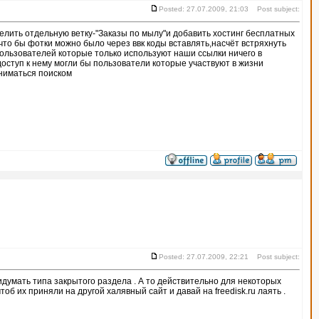
Posted: 27.07.2009, 21:03 Post subject:
елить отдельную ветку-"Заказы по мылу"и добавить хостинг бесплатных
что бы фотки можно было через ввк коды вставлять,насчёт встряхнуть
 пользователей которые только используют наши ссылки ничего в
доступ к нему могли бы пользователи которые участвуют в жизни
аниматься поиском
Posted: 27.07.2009, 22:21 Post subject:
ридумать типа закрытого раздела . А то действительно для некоторых
об их приняли на другой халявный сайт и давай на freedisk.ru лаять .