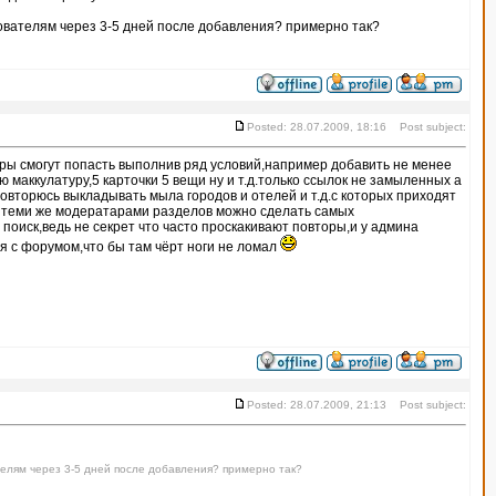
зователям через 3-5 дней после добавления? примерно так?
Posted: 28.07.2009, 18:16 Post subject:
ры смогут попасть выполнив ряд условий,например добавить не менее
ю маккулатуру,5 карточки 5 вещи ну и т.д.только ссылок не замыленных а
овторюсь выкладывать мыла городов и отелей и т.д.с которых приходят
 теми же модератарами разделов можно сделать самых
поиск,ведь не секрет что часто проскакивают повторы,и у админа
 с форумом,что бы там чёрт ноги не ломал
Posted: 28.07.2009, 21:13 Post subject:
телям через 3-5 дней после добавления? примерно так?