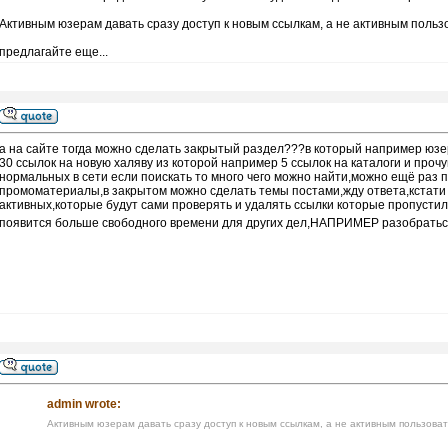
Активным юзерам давать сразу доступ к новым ссылкам, а не активным поль
предлагайте еще...
а на сайте тогда можно сделать закрытый раздел???в который например юзе
30 ссылок на новую халяву из которой например 5 ссылок на каталоги и прочу
нормальных в сети если поискать то много чего можно найти,можно ещё раз п
промоматериалы,в закрытом можно сделать темы постами,жду ответа,кстати
активных,которые будут сами проверять и удалять ссылки которые пропустил 
появится больше свободного времени для других дел,НАПРИМЕР разобраться
admin wrote:
Активным юзерам давать сразу доступ к новым ссылкам, а не активным пользова