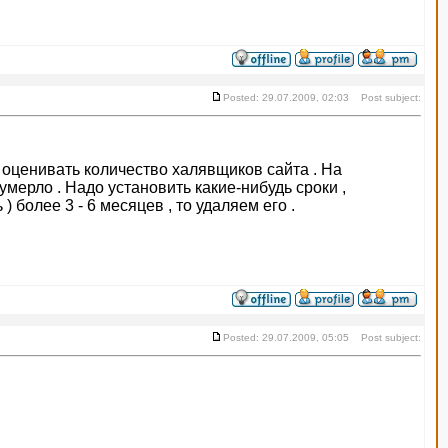
Posted: 29.07.2009, 02:03 Post subject:
о оценивать количество халявщиков сайта . На
мерло . Надо установить какие-нибудь сроки ,
 более 3 - 6 месяцев , то удаляем его .
Posted: 29.07.2009, 05:05 Post subject: