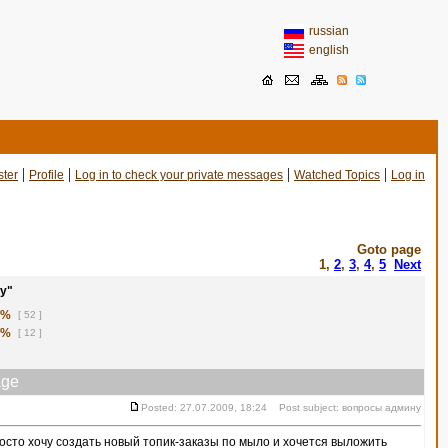
russian
english
|
|
|
|
ster
Profile
Log in to check your private messages
Watched Topics
Log in
Goto page
1
,
2
,
3
,
4
,
5
Next
у"
1%
[ 52 ]
8%
[ 12 ]
ge
Posted: 27.07.2009, 18:24 Post subject: вопросы админу
сто хочу создать новый топик-заказы по мыло и хочется выложить