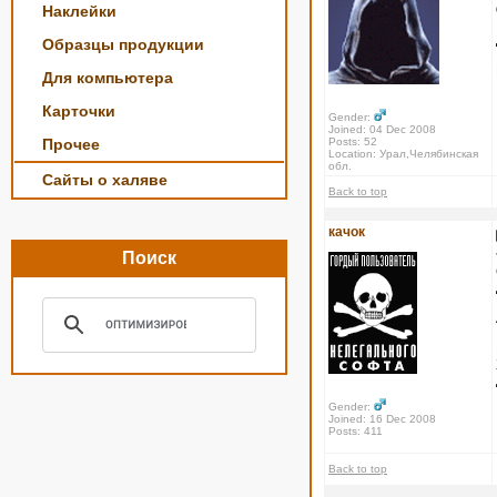
Наклейки
Образцы продукции
Для компьютера
Карточки
Gender:
Joined: 04 Dec 2008
Прочее
Posts: 52
Location: Урал,Челябинская
обл.
Сайты о халяве
Back to top
качок
Поиск
Gender:
Joined: 16 Dec 2008
Posts: 411
Back to top