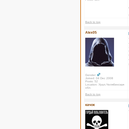
Back to top
Alex05
Gender:
Joined: 04 Dec 2008
Posts: 52
Location: Урал,Челябинская
обл.
Back to top
качок