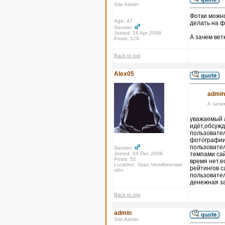
Site Admin
Фотки можно
Age: 47
делать на ф
Gender:
Joined: 16 Apr 2008
А зачем вет
Posts: 129
Back to top
Alex05
admin
А заче
уважаемый а
идёт,обсужд
пользовател
фотографии,
пользовател
Gender:
Joined: 04 Dec 2008
темпами сай
Posts: 52
время нет.е
Location: Урал,Челябинская
рейтингов с
обл.
пользовател
денежная з
Back to top
admin
Site Admin