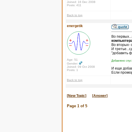
Joined: 16 Dec 2008
Posts: 411
Back to top
energetik
Во первых..
компьютера
Во вторых- 
И третье...
"добавить ф
Age: 51
Добавлено спус
Gender:
Joined: 09 Oct 2008
И еще доба
Posts: 1
Если промор
Back to top
[New Topic]
[Answer]
Page
1
of
5