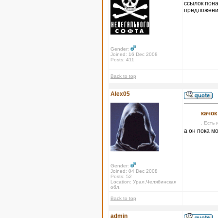
ссылок пона
предложения
Gender:
Joined: 16 Dec 2008
Posts: 411
Back to top
Alex05
качок
. Есть 
а он пока м
Gender:
Joined: 04 Dec 2008
Posts: 52
Location: Урал,Челябинская
обл.
Back to top
admin