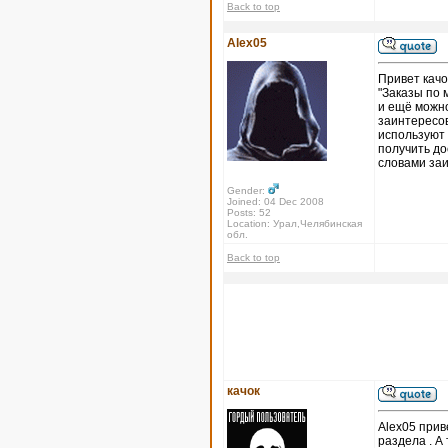
Back to top
Alex05
Привет качо
"Заказы по 
и ещё можно
заинтересов
используют 
получить до
словами за
Gender:
Joined: 04 Dec 2008
Posts: 52
Location: Урал,Челябинская
обл.
Back to top
качок
Alex05 прив
раздела . А