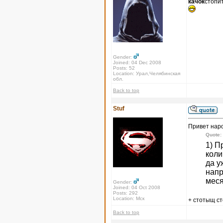
качок
стопи
Gender:
Joined: 04 Dec 2008
Posts: 52
Location: Урал,Челябинская
обл.
Back to top
Stuf
Привет нар
Quote:
1) П
коли
да у
напр
меся
Gender:
Joined: 04 Oct 2008
Posts: 292
Location: Мск
+ стотыщ с
Back to top