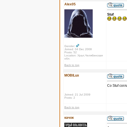
Alex05
Stuf
Gender:
Joined: 04 Dec 2008
Posts: 52
Location: Урал,Челябинская
обл.
Back to top
MOBILux
Со Stuf сог
Joined: 21 Jul 2009
Posts: 2
Back to top
качок