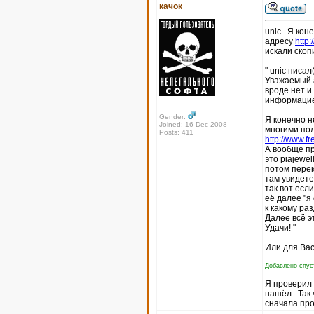
качок
unic . Я кон
адресу
http
искали скоп
" unic писал(
Уважаемый а
вроде нет и
информацие
Gender:
Я конечно н
Joined: 16 Dec 2008
многими пол
Posts: 411
http://www.fr
А вообще пр
это piajewel
потом перек
там увидете
так вот есл
её далее "я
к какому ра
Далее всё э
Удачи! "
Или для Вас
Добавлено спуст
Я проверил п
нашёл . Так
сначала про