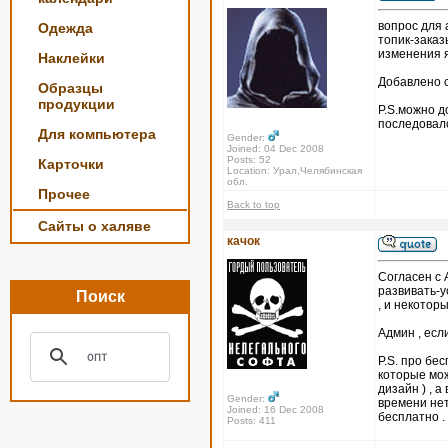
вопрос для
Одежда
топик-заказ
изменения я
Наклейки
Добавлено с
Образцы
продукции
P.S.можно д
последовал
Для компьютера
Gender:
Joined: 04 Dec 2008
Posts: 52
Карточки
Location: Урал,Челябинская
обл.
Прочее
Back to top
Сайты о халяве
качок
Согласен с 
развивать-у
Поиск
, и некотор
Админ , есл
P.S. про бе
которые мож
дизайн ) , 
Gender:
времени нет
Joined: 16 Dec 2008
бесплатно .
Posts: 411