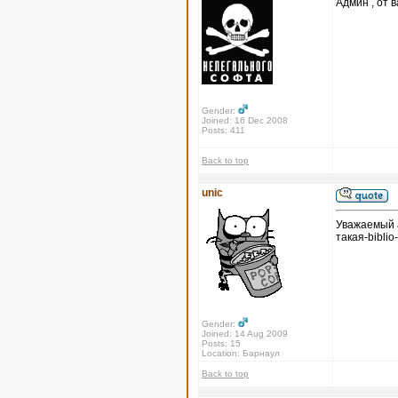
Админ , от в
Gender:
Joined: 16 Dec 2008
Posts: 411
Back to top
unic
Уважаемый а
такая-biblio
Gender:
Joined: 14 Aug 2009
Posts: 15
Location: Барнаул
Back to top