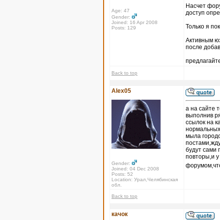
Насчет форум
Age: 47
доступ опр
Gender:
Joined: 16 Apr 2008
Только я по
Posts: 129
Активным юз
после доба
предлагайте
Back to top
Alex05
а на сайте 
выполнив ря
ссылок на к
нормальных 
мыла городо
постами,жду
будут сами 
повторы,и 
Gender:
форумом,что
Joined: 04 Dec 2008
Posts: 52
Location: Урал,Челябинская
обл.
Back to top
качок