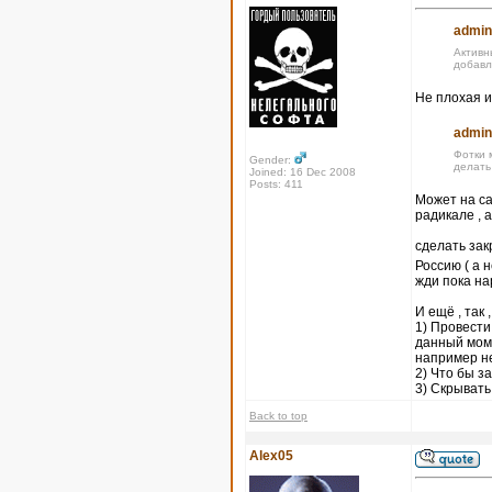
admin
Активн
добавл
Не плохая и
admin
Фотки 
Gender:
делать
Joined: 16 Dec 2008
Posts: 411
Может на са
радикале , 
сделать за
Россию ( а 
жди пока на
И ещё , так 
1) Провести
данный моме
например не
2) Что бы 
3) Скрывать
Back to top
Alex05