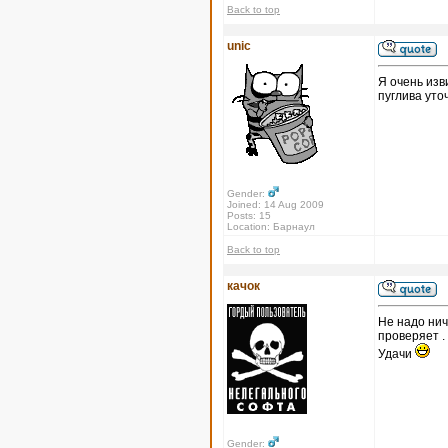
Back to top
unic
Я очень изв
пуглива уто
Gender:
Joined: 14 Aug 2009
Posts: 15
Location: Барнаул
Back to top
качок
Не надо нич
проверяет .
Удачи
Gender: