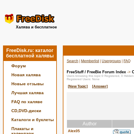
Халява и бесплатное
FreeDisk.ru: каталог
бесплатной халявы
Search
|
Memberlist
|
Usergroups
|
FAQ
Форум
FreeStuff / FreeBie Forum Index
->
О
Новая халява
Users browsing this topic:0 Registered, 0 Hidde
Registered Users: None
Новые отзывы
[New Topic]
[Answer]
Лучшая халява
FAQ по халяве
CD,DVD-диски
Каталоги и буклеты
Author
Плакаты и
Alex05
календари