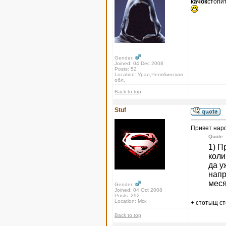
качок
стопи
Gender:
Joined: 04 Dec 2008
Posts: 52
Location: Урал,Челябинская
обл.
Back to top
Stuf
Привет нар
Quote:
1) П
коли
да у
напр
меся
Gender:
Joined: 04 Oct 2008
Posts: 292
Location: Мск
+ стотыщ с
Back to top