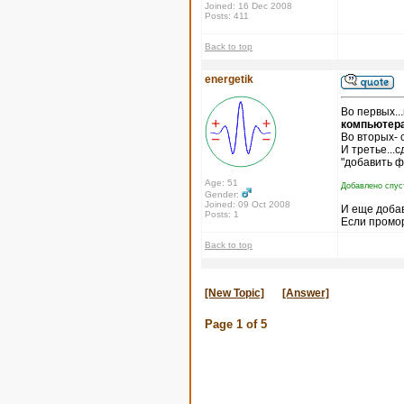
Joined: 16 Dec 2008
Posts: 411
Back to top
energetik
Во первых..
компьютера
Во вторых- 
И третье...
"добавить ф
Age: 51
Добавлено спус
Gender:
Joined: 09 Oct 2008
И еще доба
Posts: 1
Если промор
Back to top
[New Topic]
[Answer]
Page
1
of
5