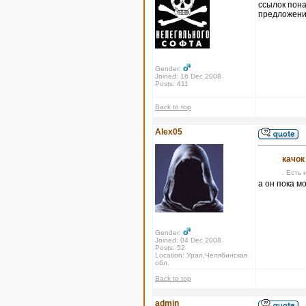
ссылок пона
предложения
Gender:
Joined: 16 Dec 2008
Posts: 411
Back to top
Alex05
качок
. Есть 
а он пока м
Gender:
Joined: 04 Dec 2008
Posts: 52
Location: Урал,Челябинская
обл.
Back to top
admin