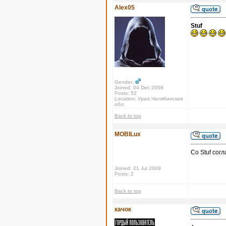
Alex05
Stuf
Gender:
Joined: 04 Dec 2008
Posts: 52
Location: Урал,Челябинская
обл.
Back to top
MOBILux
Со Stuf сог
Joined: 21 Jul 2009
Posts: 2
Back to top
качок