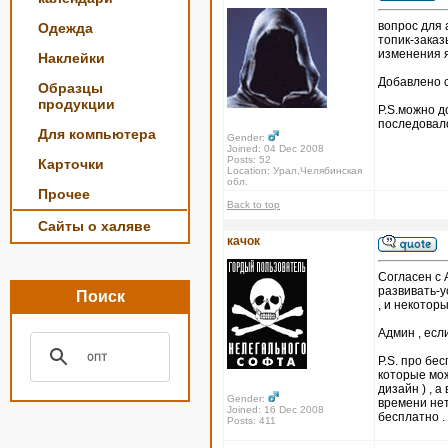
вопрос для
Одежда
топик-заказ
изменения я
Наклейки
Добавлено с
Образцы
продукции
P.S.можно д
последовал
Для компьютера
Gender:
Joined: 04 Dec 2008
Posts: 52
Карточки
Location: Урал,Челябинская
обл.
Прочее
Back to top
Сайты о халяве
качок
Согласен с 
развивать-у
Поиск
, и некотор
Админ , есл
P.S. про бе
которые мож
дизайн ) , 
Gender:
времени нет
Joined: 16 Dec 2008
бесплатно .
Posts: 411