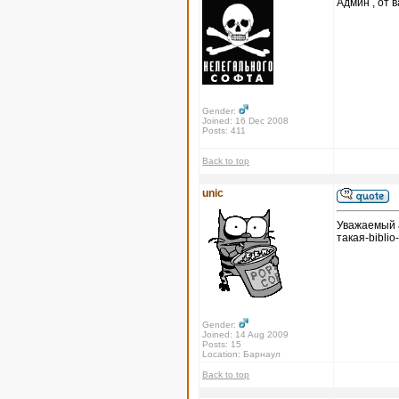
Админ , от в
Gender:
Joined: 16 Dec 2008
Posts: 411
Back to top
unic
Уважаемый а
такая-biblio
Gender:
Joined: 14 Aug 2009
Posts: 15
Location: Барнаул
Back to top