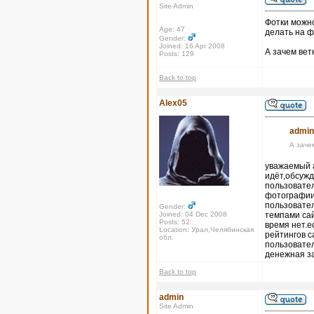
Site Admin
Фотки можно
Age: 47
делать на ф
Gender:
Joined: 16 Apr 2008
А зачем вет
Posts: 129
Back to top
Alex05
admin
А заче
уважаемый а
идёт,обсужд
пользовател
фотографии,
пользовател
Gender:
Joined: 04 Dec 2008
темпами сай
Posts: 52
время нет.е
Location: Урал,Челябинская
рейтингов с
обл.
пользовател
денежная з
Back to top
admin
Site Admin