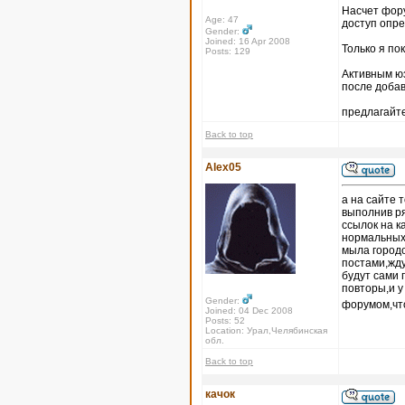
Насчет форум
Age: 47
доступ опр
Gender:
Joined: 16 Apr 2008
Только я по
Posts: 129
Активным юз
после доба
предлагайте
Back to top
Alex05
а на сайте 
выполнив ря
ссылок на к
нормальных 
мыла городо
постами,жду
будут сами 
повторы,и 
Gender:
форумом,что
Joined: 04 Dec 2008
Posts: 52
Location: Урал,Челябинская
обл.
Back to top
качок