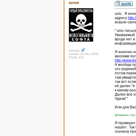
качок
unic . Я кон
адресу
http
искали скоп
" unic писал(
Уважаемый а
вроде нет и
информацие
Gender:
Я конечно н
Joined: 16 Dec 2008
многими пол
Posts: 411
http://www.fr
А вообще пр
это piajewel
потом перек
там увидете
так вот есл
её далее "я
к какому ра
Далее всё э
Удачи! "
Или для Вас
Добавлено спуст
Я проверил п
нашёл . Так
сначала про