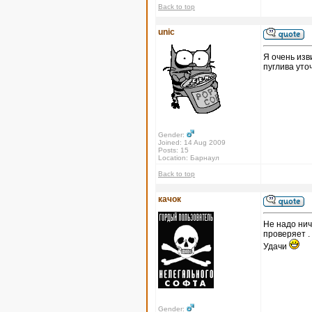
Back to top
unic
Я очень изв
пуглива уто
Gender:
Joined: 14 Aug 2009
Posts: 15
Location: Барнаул
Back to top
качок
Не надо нич
проверяет .
Удачи
Gender: