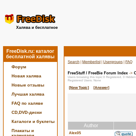
Халява и бесплатное
FreeDisk.ru: каталог
бесплатной халявы
Search
|
Memberlist
|
Usergroups
|
FAQ
Форум
FreeStuff / FreeBie Forum Index
->
О
Новая халява
Users browsing this topic:0 Registered, 0 Hidde
Registered Users: None
Новые отзывы
[New Topic]
[Answer]
Лучшая халява
FAQ по халяве
CD,DVD-диски
Каталоги и буклеты
Author
Плакаты и
Alex05
календари