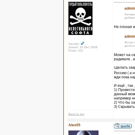
admin
Активн
добавл
Не плохая и
admin
Фотки 
Gender:
делать
Joined: 16 Dec 2008
Posts: 411
Может на са
радикале , 
сделать за
Россию ( а 
жди пока на
И ещё , так 
1) Провести
данный моме
например не
2) Что бы 
3) Скрывать
Back to top
Alex05