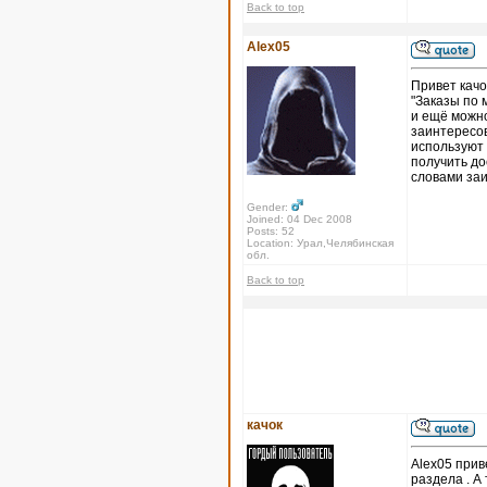
Back to top
Alex05
Привет качо
"Заказы по 
и ещё можно
заинтересов
используют 
получить до
словами за
Gender:
Joined: 04 Dec 2008
Posts: 52
Location: Урал,Челябинская
обл.
Back to top
качок
Alex05 прив
раздела . А