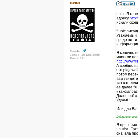
качок
unic . Я кон
адресу
http
искали скоп
" unic писал(
Уважаемый а
вроде нет и
информацие
Gender:
Я конечно н
Joined: 16 Dec 2008
многими пол
Posts: 411
http://www.fr
А вообще пр
это piajewel
потом перек
там увидете
так вот есл
её далее "я
к какому ра
Далее всё э
Удачи! "
Или для Вас
Добавлено спуст
Я проверил п
нашёл . Так
сначала про