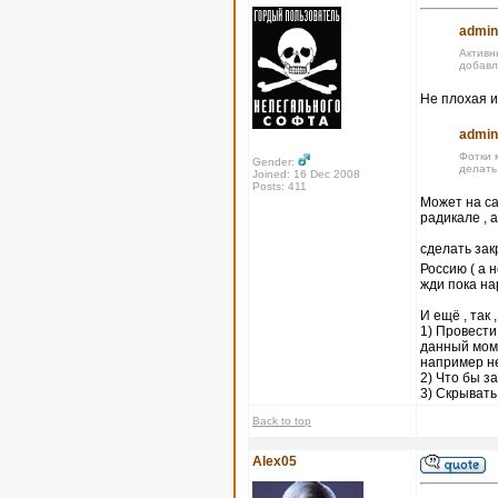
admin
Активн
добавл
Не плохая и
admin
Фотки 
Gender:
делать
Joined: 16 Dec 2008
Posts: 411
Может на са
радикале , 
сделать за
Россию ( а 
жди пока на
И ещё , так 
1) Провести
данный моме
например не
2) Что бы 
3) Скрывать
Back to top
Alex05