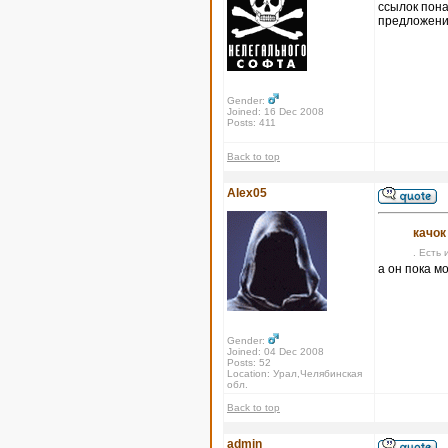
ссылок пона
предложения
Gender:
Joined: 16 Dec 2008
Posts: 411
Back to top
Alex05
качок
. Есть 
а он пока м
Gender:
Joined: 04 Dec 2008
Posts: 52
Location: Урал,Челябинская
обл.
Back to top
admin