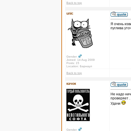
Back to top
unic
Я очень изв
пуглива уто
Gender:
Joined: 14 Aug 2009
Posts: 15
Location: Барнаул
Back to top
качок
Не надо нич
проверяет .
Удачи
Gender: