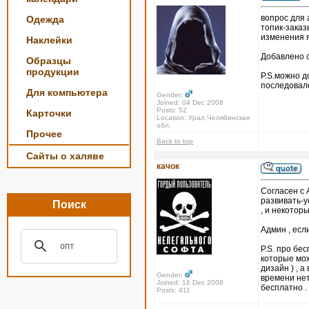
вопрос для
Одежда
топик-заказ
изменения я
Наклейки
Добавлено с
Образцы
продукции
P.S.можно д
последовал
Для компьютера
Gender:
Joined: 04 Dec 2008
Posts: 52
Карточки
Location: Урал,Челябинская
обл.
Прочее
Back to top
Сайты о халяве
качок
Согласен с 
развивать-у
Поиск
, и некотор
Админ , есл
P.S. про бе
которые мож
дизайн ) , 
Gender:
времени нет
Joined: 16 Dec 2008
бесплатно .
Posts: 411