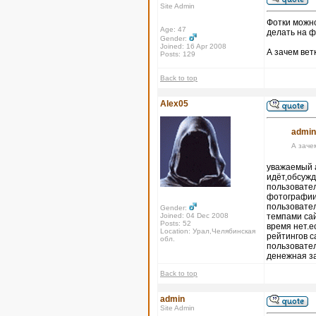
Site Admin
Фотки можно
Age: 47
делать на ф
Gender:
Joined: 16 Apr 2008
А зачем вет
Posts: 129
Back to top
Alex05
admin
А заче
уважаемый а
идёт,обсужд
пользовател
фотографии,
пользовател
Gender:
Joined: 04 Dec 2008
темпами сай
Posts: 52
время нет.е
Location: Урал,Челябинская
рейтингов с
обл.
пользовател
денежная з
Back to top
admin
Site Admin