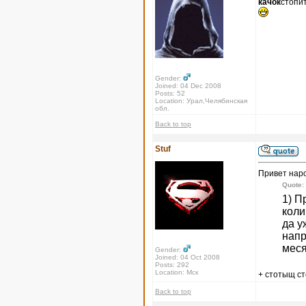
качок
стопи
Gender:
Joined: 04 Dec 2008
Posts: 52
Location: Урал,Челябинская
обл.
Back to top
Stuf
Привет нар
Quote:
1) П
коли
да у
напр
меся
Gender:
Joined: 04 Oct 2008
Posts: 292
Location: Мск
+ стотыщ с
Back to top