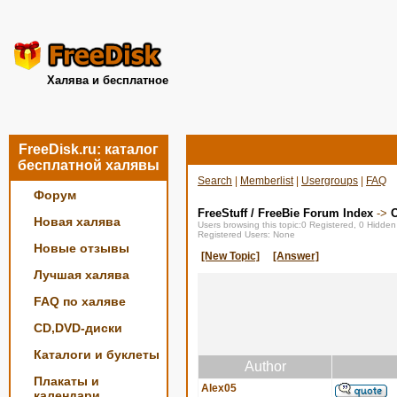
Халява и бесплатное
FreeDisk.ru: каталог
бесплатной халявы
Search
|
Memberlist
|
Usergroups
|
FAQ
Форум
FreeStuff / FreeBie Forum Index
->
О
Новая халява
Users browsing this topic:0 Registered, 0 Hidde
Registered Users: None
Новые отзывы
[New Topic]
[Answer]
Лучшая халява
FAQ по халяве
CD,DVD-диски
Каталоги и буклеты
Author
Плакаты и
Alex05
календари