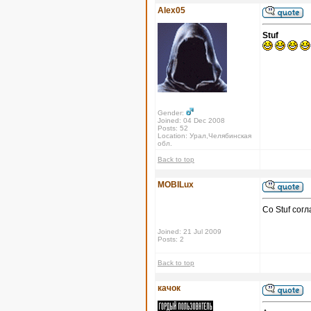
Alex05
Stuf
Gender:
Joined: 04 Dec 2008
Posts: 52
Location: Урал,Челябинская
обл.
Back to top
MOBILux
Со Stuf сог
Joined: 21 Jul 2009
Posts: 2
Back to top
качок