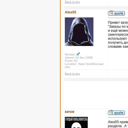
Back to top
Alex05
Привет качо
"Заказы по 
и ещё можно
заинтересов
используют 
получить до
словами за
Gender:
Joined: 04 Dec 2008
Posts: 52
Location: Урал,Челябинская
обл.
Back to top
качок
Alex05 прив
раздела . А