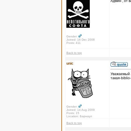
Админ , от в
Gender:
Joined: 16 Dec 2008
Posts: 411
Back to top
unic
Уважаемый а
такая-biblio
Gender:
Joined: 14 Aug 2009
Posts: 15
Location: Барнаул
Back to top