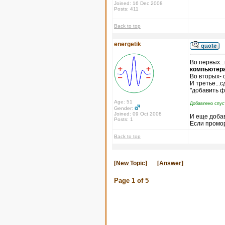
Joined: 16 Dec 2008
Posts: 411
Back to top
energetik
Во первых..
компьютера
Во вторых- 
И третье...
"добавить ф
Age: 51
Добавлено спус
Gender:
Joined: 09 Oct 2008
И еще доба
Posts: 1
Если промор
Back to top
[New Topic]
[Answer]
Page
1
of
5