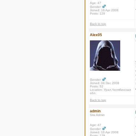
Age: 47
Gender:
Joined: 16 Apr 2008
Posts: 129
Back to top
Alex05
Gender:
Joined: 04 Dec 2008
Posts: 52
Location: Урал,Челябинская
обл.
Back to top
admin
Site Admin
Age: 47
Gender:
Joined: 16 Apr 2008
Posts: 129