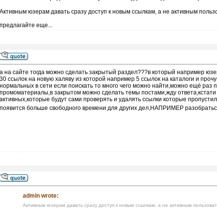
Активным юзерам давать сразу доступ к новым ссылкам, а не активным поль
предлагайте еще...
а на сайте тогда можно сделать закрытый раздел???в который например юзе
30 ссылок на новую халяву из которой например 5 ссылок на каталоги и прочу
нормальных в сети если поискать то много чего можно найти,можно ещё раз п
промоматериалы,в закрытом можно сделать темы постами,жду ответа,кстати
активных,которые будут сами проверять и удалять ссылки которые пропустил 
появится больше свободного времени для других дел,НАПРИМЕР разобраться
admin wrote:
Активным юзерам давать сразу доступ к новым ссылкам, а не активным пользова