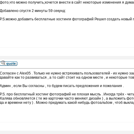
фото,что можно получить,хочется внести в сайт некоторые изменения я дума
Добавлено спустя 2 минуты 59 секунд:
P.S.можно добавить бесплатные хостинги фотографий Решил создать новый по
Согласен с Alex05 . Только не нужно встряхивать пользователей - их нужно з
давайте как то развиваться , а то сайт стоит на одном месте , и некоторые т
Админ , если Вы согласны , то будем писать предложения и пожелания .
P.S. про бесплатный хостинг фотографий не плохая мысль . Иногда трёх - чет
Халява обновляется ( те же карточки часто меняют дизайн ) , а выложить фото
да и времени нету ) . Можно придумать какой нибудь фотоальбом , чтоб выкла