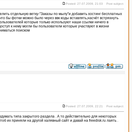
Posted: 27.07.2009, 21:03 Post subject:
елить отдельную ветку-"Заказы по мылу"и добавить хостинг бесплатных
что бы фотки можно было через ввк коды вставлять,насчёт встряхнуть
 пользователей которые только используют наши ссылки ничего в
доступ к нему могли бы пользователи которые участвуют в жизни
аниматься поиском
Posted: 27.07.2009, 22:21 Post subject:
ридумать типа закрытого раздела . А то действительно для некоторых
об их приняли на другой халявный сайт и давай на freedisk.ru лаять .