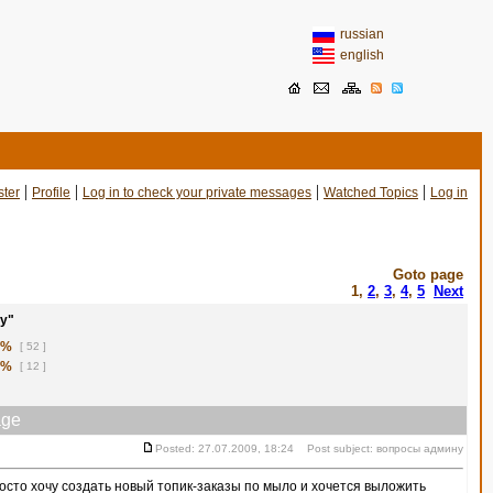
russian
english
|
|
|
|
ster
Profile
Log in to check your private messages
Watched Topics
Log in
Goto page
1
,
2
,
3
,
4
,
5
Next
у"
1%
[ 52 ]
8%
[ 12 ]
ge
Posted: 27.07.2009, 18:24 Post subject: вопросы админу
сто хочу создать новый топик-заказы по мыло и хочется выложить