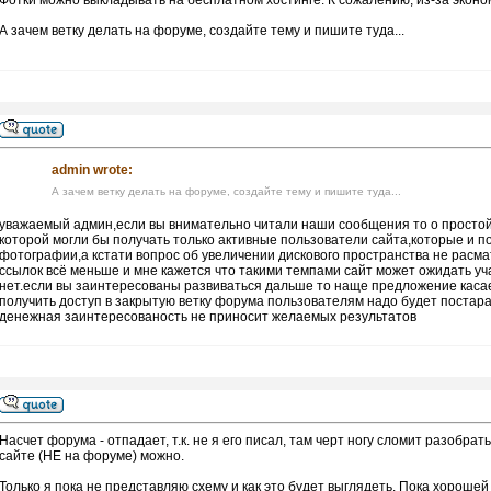
Фотки можно выкладывать на бесплатном хостинге. К сожалению, из-за эконом
А зачем ветку делать на форуме, создайте тему и пишите туда...
admin wrote:
А зачем ветку делать на форуме, создайте тему и пишите туда...
уважаемый админ,если вы внимательно читали наши сообщения то о простой 
которой могли бы получать только активные пользователи сайта,которые и по
фотографии,а кстати вопрос об увеличении дискового пространства не расм
ссылок всё меньше и мне кажется что такими темпами сайт может ожидать уч
нет.если вы заинтересованы развиваться дальше то наще предложение касае
получить доступ в закрытую ветку форума пользователям надо будет постар
денежная заинтересованость не приносит желаемых результатов
Насчет форума - отпадает, т.к. не я его писал, там черт ногу сломит разобр
сайте (НЕ на форуме) можно.
Только я пока не представляю схему и как это будет выглядеть. Пока хорошей 