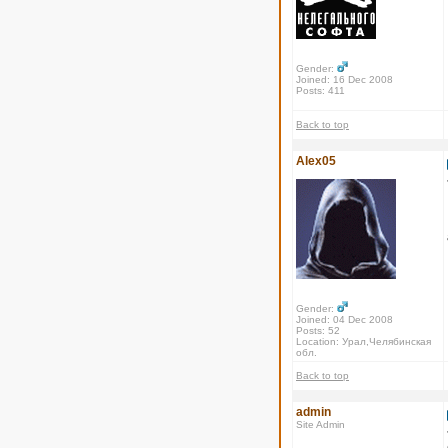
Gender:
Joined: 16 Dec 2008
Posts: 411
Back to top
Alex05
Gender:
Joined: 04 Dec 2008
Posts: 52
Location: Урал,Челябинская
обл.
Back to top
admin
Site Admin