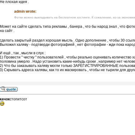
Не плохая идея .
admin wrote:
Фотки можно выкладывать на бесплатном хостинге. К сожалению, из-за экономии
Может на сайте сделать типа рекламы , банера , что бы народ знал , что фо
на сайт .
сделать закрытый раздел хорошая мысль . Одно дополнение , чтобы 30 ссыл
Выложил халяву - подтверди фотографией , нет фотографии - жди пока народ 
И ещё , так , мысли в слух :
1) Провести " чистку " пользователей , чтобы реально оценивать количество 
половина умерло . Надо установить какие-нибудь сроки , например нет человека
2) Что бы заказывать халяву могли только ЗАРЕГИСТРИРОВАННЫЕ пользова
3) Скрывать адреса халявы, как то их маскировать , чтобы не тырили для други
качок
стопитсот