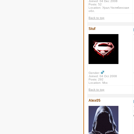
Joined: 04 Dec 2008
Posts: 52
Location: Урал,Челябинская
обл.
Back to top
Stuf
Gender:
Joined: 04 Oct 2008
Posts: 292
Location: Мск
Back to top
Alex05