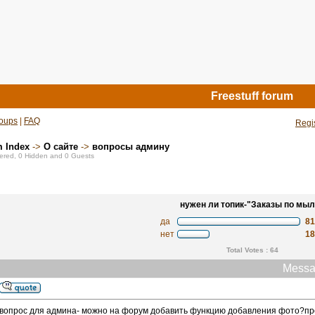
Freestuff forum
oups
|
FAQ
Regi
m Index
->
О сайте
->
вопросы админу
stered, 0 Hidden and 0 Guests
нужен ли топик-"Заказы по мыл
да
8
нет
1
Total Votes : 64
Messa
вопрос для админа- можно на форум добавить функцию добавления фото?про