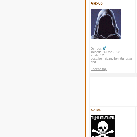
Alex05
Gender:
Joined: 04 Dec 2008
Posts: 52
Location: Урал,Челябинская
обл.
Back to top
качок