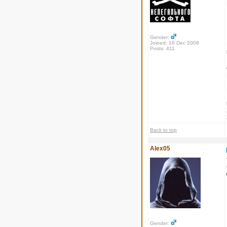
Gender:
Joined: 16 Dec 2008
Posts: 411
Back to top
Alex05
Gender: