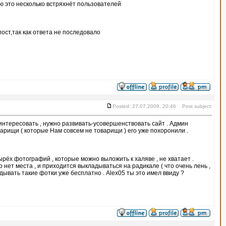
ю это несколько встряхнёт пользователей
ст,так как ответа не последовало
Posted: 27.07.2009, 20:46 Post subject:
аинтересовать , нужно развивать-усовершенствовать сайт . Админ
оварищи ( которые Нам совсем не товарищи ) его уже похоронили .
ырёх фотографий , которые можно выложить к халяве , не хватает .
 нет места , и приходится выкладываться на радикале ( что очень лень ,
дывать такие фотки уже бесплатно . Alex05 ты это имел ввиду ?