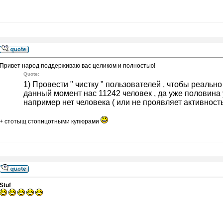
Привет народ поддерживаю вас целиком и полностью!
Quote:
1) Провести " чистку " пользователей , чтобы реальн
данный момент нас 11242 человек , да уже половина у
например нет человека ( или не проявляет активность )
+ стотыщ стопицотными купюрами
Stuf