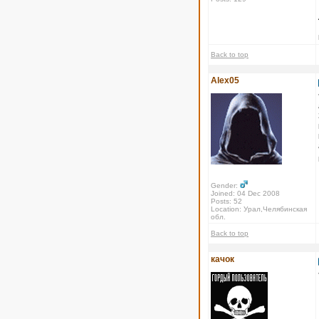
Back to top
Alex05
Gender:
Joined: 04 Dec 2008
Posts: 52
Location: Урал,Челябинская
обл.
Back to top
качок