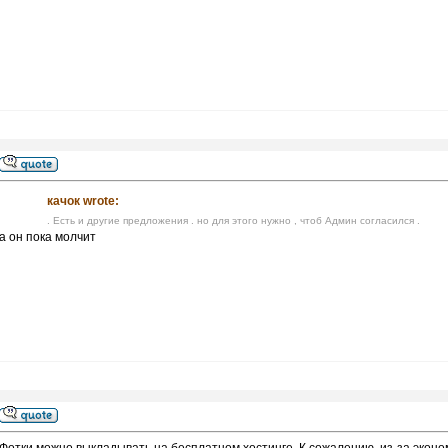
качок wrote:
. Есть и другие предложения . но для этого нужно , чтоб Админ согласился .
а он пока молчит