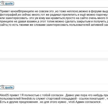
Привет качок!Впринципе не совсем это ,но тоже неплохо,можно в форуме выд
фотографий,их сейчас много,тот же радикал прилепить и ещё можно парочку,
или заинтересовать -это уж кому как нравиться,просто на сайте очень много
принципе не давая взамен,а этот топик можно сделать закрытым и получить 
сайта,то есть твоими же словами заинтересовать пользователей активней з
Alex05 привет ! Я полностью с тобой согласен . Давно уже пора что нибудь п
пользователей freedisk.ru служит стартовой площадкой - ссылок понатырят , чт
Есть и другие предложения . но для этого нужно , чтоб Админ согласился .