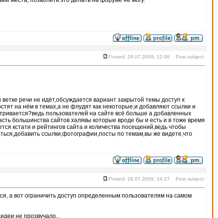
ии места, позволить это делать на форуме не могу.
Posted: 28.07.2009, 12:06 Post subject:
ветке речи не идёт,обсуждается вариант закрытой темы доступ к
стят на нём в темах,а не флудят как некоторые,и добавляют ссылки и
атривается?ведь пользователей на сайте всё больше а добавленных
асть большинства сайтов халявы которые вроде бы и есть и в тоже время
тся кстати и рейтингов сайта и количества посещений,ведь чтобы
аться,добавить ссылки,фотографии,посты по темам,вы же видете,что
Posted: 28.07.2009, 14:27 Post subject:
аться, а вот ограничить доступ определенным пользователям на самом
идеи не прозвучало...