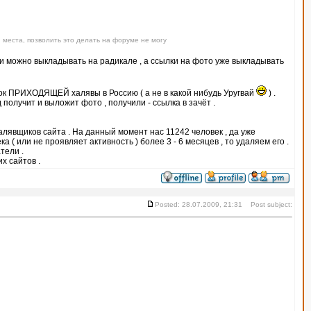
 места, позволить это делать на форуме не могу
тки можно выкладывать на радикале , а ссылки на фото уже выкладывать
ок ПРИХОДЯЩЕЙ халявы в Россию ( а не в какой нибудь Уругвай
) .
получит и выложит фото , получили - ссылка в зачёт .
халявщиков сайта . На данный момент нас 11242 человек , да уже
 ( или не проявляет активность ) более 3 - 6 месяцев , то удаляем его .
тели .
х сайтов .
Posted: 28.07.2009, 21:31 Post subject: