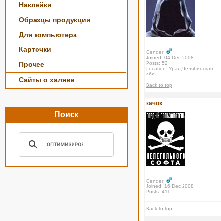
Наклейки
Образцы продукции
Для компьютера
Карточки
Gender:
Joined: 04 Dec 2008
Прочее
Posts: 52
Location: Урал,Челябинская
обл.
Сайты о халяве
Back to top
качок
Поиск
Gender:
Joined: 16 Dec 2008
Posts: 411
Back to top