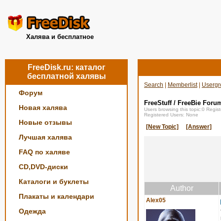
Халява и бесплатное
FreeDisk.ru: каталог
бесплатной халявы
Search
|
Memberlist
|
Usergr
Форум
FreeStuff / FreeBie Foru
Новая халява
Users browsing this topic:0 Regi
Registered Users: None
Новые отзывы
[New Topic]
[Answer]
Лучшая халява
FAQ по халяве
CD,DVD-диски
Каталоги и буклеты
Author
Плакаты и календари
Alex05
Одежда