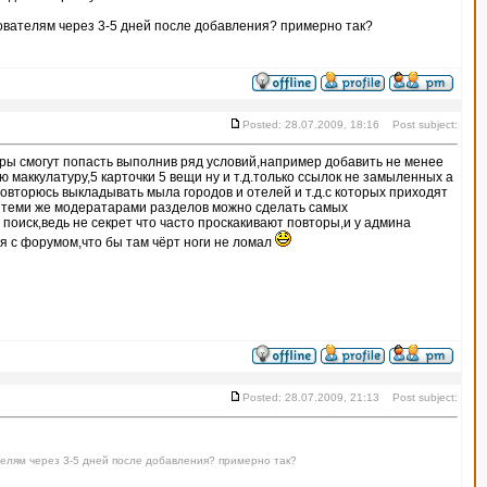
зователям через 3-5 дней после добавления? примерно так?
Posted: 28.07.2009, 18:16 Post subject:
ры смогут попасть выполнив ряд условий,например добавить не менее
ю маккулатуру,5 карточки 5 вещи ну и т.д.только ссылок не замыленных а
овторюсь выкладывать мыла городов и отелей и т.д.с которых приходят
 теми же модератарами разделов можно сделать самых
поиск,ведь не секрет что часто проскакивают повторы,и у админа
 с форумом,что бы там чёрт ноги не ломал
Posted: 28.07.2009, 21:13 Post subject:
телям через 3-5 дней после добавления? примерно так?