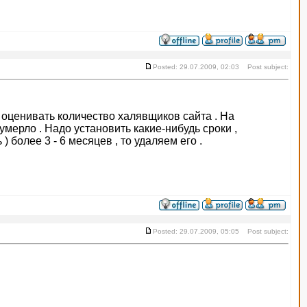
Posted: 29.07.2009, 02:03 Post subject:
о оценивать количество халявщиков сайта . На
мерло . Надо установить какие-нибудь сроки ,
 более 3 - 6 месяцев , то удаляем его .
Posted: 29.07.2009, 05:05 Post subject: