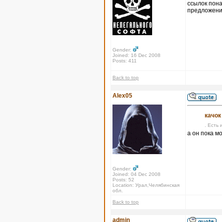
ссылок пона
предложения
Gender:
Joined: 16 Dec 2008
Posts: 411
Back to top
Alex05
качок
. Есть 
а он пока м
Gender:
Joined: 04 Dec 2008
Posts: 52
Location: Урал,Челябинская
обл.
Back to top
admin