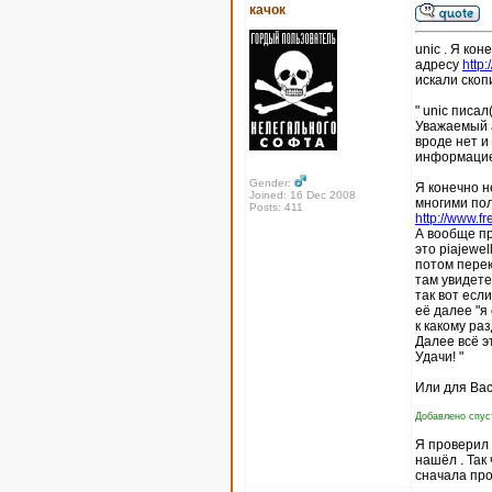
качок
unic . Я кон
адресу
http
искали скоп
" unic писал(
Уважаемый а
вроде нет и
информацие
Gender:
Я конечно н
Joined: 16 Dec 2008
многими пол
Posts: 411
http://www.fr
А вообще пр
это piajewel
потом перек
там увидете
так вот есл
её далее "я
к какому ра
Далее всё э
Удачи! "
Или для Вас
Добавлено спуст
Я проверил п
нашёл . Так
сначала про