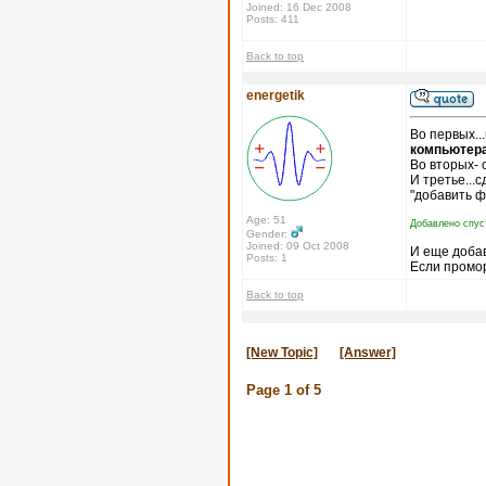
Joined: 16 Dec 2008
Posts: 411
Back to top
energetik
Во первых..
компьютера
Во вторых- 
И третье...
"добавить ф
Age: 51
Добавлено спус
Gender:
Joined: 09 Oct 2008
И еще доба
Posts: 1
Если промор
Back to top
[New Topic]
[Answer]
Page
1
of
5