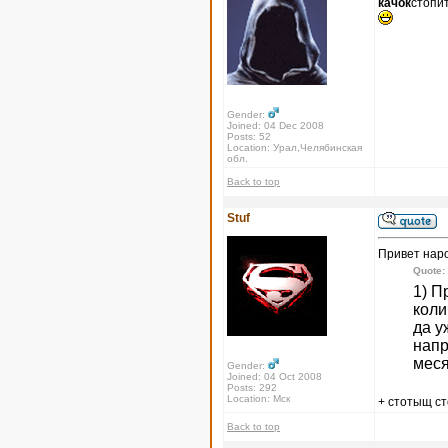
качок
стопи
Gender:
Joined: 04 Dec 2008
Posts: 52
Location: Урал,Челябинская
обл.
Back to top
Stuf
Привет нар
Quote:
1) П
коли
да у
напр
меся
Gender:
Joined: 04 Oct 2008
Posts: 292
Location: Мск
+ стотыщ с
Back to top