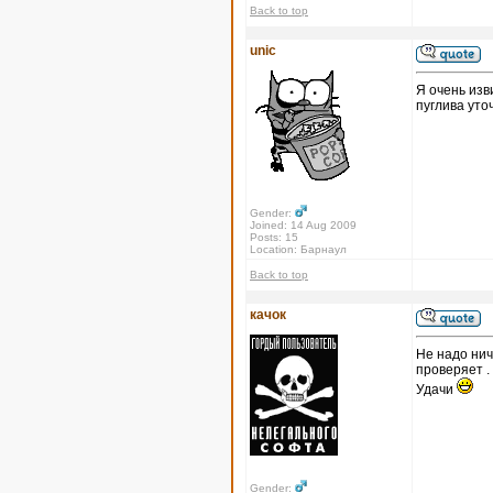
Back to top
unic
Я очень изв
пуглива уто
Gender:
Joined: 14 Aug 2009
Posts: 15
Location: Барнаул
Back to top
качок
Не надо нич
проверяет .
Удачи
Gender: