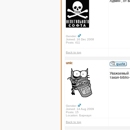
Админ , от в
Gender:
Joined: 16 Dec 2008
Posts: 411
Back to top
unic
Уважаемый а
такая-biblio
Gender:
Joined: 14 Aug 2009
Posts: 15
Location: Барнаул
Back to top