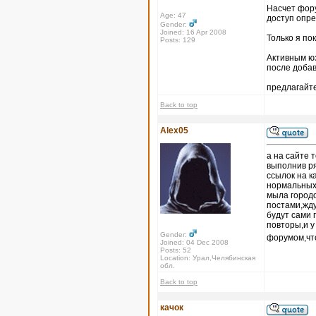
Насчет форум
Age: 47
доступ опр
Gender:
Joined: 16 Apr 2008
Только я по
Posts: 129
Активным юз
после доба
предлагайте
Back to top
Alex05
а на сайте 
выполнив ря
ссылок на к
нормальных 
мыла городо
постами,жду
будут сами 
повторы,и 
Gender:
форумом,что
Joined: 04 Dec 2008
Posts: 52
Location: Урал,Челябинская
обл.
Back to top
качок