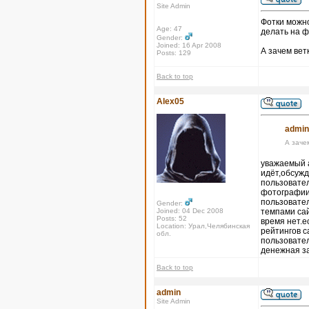
Site Admin
Фотки можно
Age: 47
делать на ф
Gender:
Joined: 16 Apr 2008
А зачем вет
Posts: 129
Back to top
Alex05
admin
А заче
уважаемый а
идёт,обсужд
пользовател
фотографии,
пользовател
Gender:
Joined: 04 Dec 2008
темпами сай
Posts: 52
время нет.е
Location: Урал,Челябинская
рейтингов с
обл.
пользовател
денежная з
Back to top
admin
Site Admin