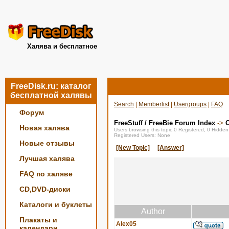
Халява и бесплатное
FreeDisk.ru: каталог
бесплатной халявы
Search
|
Memberlist
|
Usergroups
|
FAQ
Форум
FreeStuff / FreeBie Forum Index
->
О
Новая халява
Users browsing this topic:0 Registered, 0 Hidde
Registered Users: None
Новые отзывы
[New Topic]
[Answer]
Лучшая халява
FAQ по халяве
CD,DVD-диски
Каталоги и буклеты
Author
Плакаты и
Alex05
календари