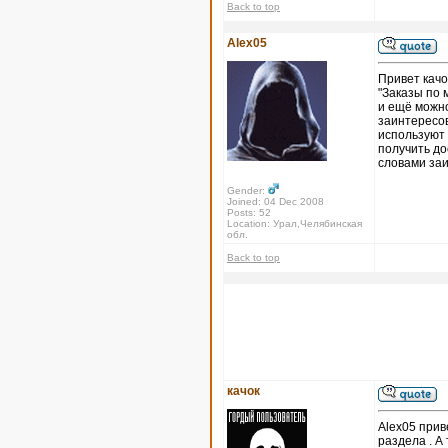
Back to top
Alex05
Привет качо
"Заказы по 
и ещё можно
заинтересов
используют 
получить до
словами за
Gender:
Joined: 04 Dec 2008
Posts: 52
Location: Урал,Челябинская
обл.
Back to top
качок
Alex05 прив
раздела . А