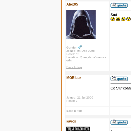
Alex05
Stuf
Gender:
Joined: 04 Dec 2008
Posts: 52
Location: Урал,Челябинская
обл.
Back to top
MOBILux
Со Stuf сог
Joined: 21 Jul 2009
Posts: 2
Back to top
качок