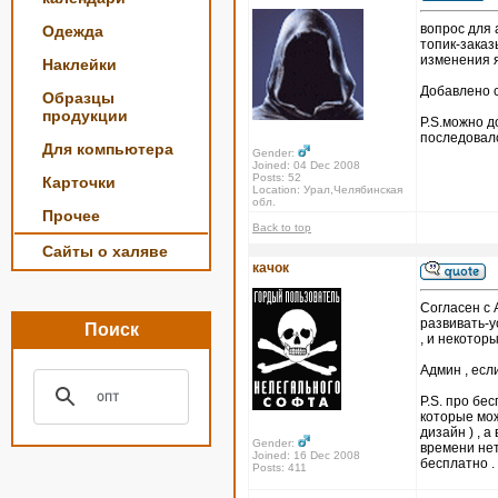
вопрос для
Одежда
топик-заказ
изменения я
Наклейки
Добавлено с
Образцы
продукции
P.S.можно д
последовал
Для компьютера
Gender:
Joined: 04 Dec 2008
Posts: 52
Карточки
Location: Урал,Челябинская
обл.
Прочее
Back to top
Сайты о халяве
качок
Согласен с 
развивать-у
Поиск
, и некотор
Админ , есл
P.S. про бе
которые мож
дизайн ) , 
Gender:
времени нет
Joined: 16 Dec 2008
бесплатно .
Posts: 411