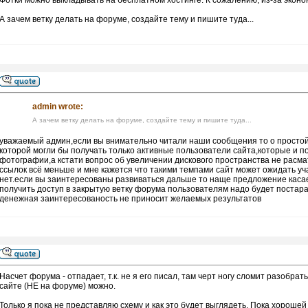
Фотки можно выкладывать на бесплатном хостинге. К сожалению, из-за эконом
А зачем ветку делать на форуме, создайте тему и пишите туда...
admin wrote:
А зачем ветку делать на форуме, создайте тему и пишите туда...
уважаемый админ,если вы внимательно читали наши сообщения то о простой 
которой могли бы получать только активные пользователи сайта,которые и по
фотографии,а кстати вопрос об увеличении дискового пространства не расм
ссылок всё меньше и мне кажется что такими темпами сайт может ожидать уч
нет.если вы заинтересованы развиваться дальше то наще предложение касае
получить доступ в закрытую ветку форума пользователям надо будет постар
денежная заинтересованость не приносит желаемых результатов
Насчет форума - отпадает, т.к. не я его писал, там черт ногу сломит разобр
сайте (НЕ на форуме) можно.
Только я пока не представляю схему и как это будет выглядеть. Пока хорошей 