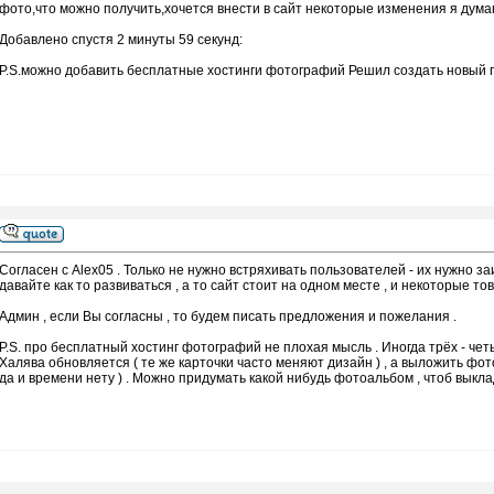
фото,что можно получить,хочется внести в сайт некоторые изменения я дума
Добавлено спустя 2 минуты 59 секунд:
P.S.можно добавить бесплатные хостинги фотографий Решил создать новый по
Согласен с Alex05 . Только не нужно встряхивать пользователей - их нужно з
давайте как то развиваться , а то сайт стоит на одном месте , и некоторые т
Админ , если Вы согласны , то будем писать предложения и пожелания .
P.S. про бесплатный хостинг фотографий не плохая мысль . Иногда трёх - чет
Халява обновляется ( те же карточки часто меняют дизайн ) , а выложить фото
да и времени нету ) . Можно придумать какой нибудь фотоальбом , чтоб выкла