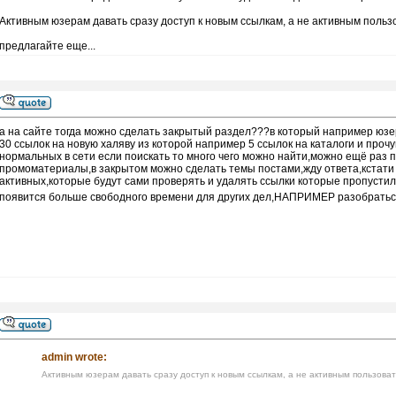
Активным юзерам давать сразу доступ к новым ссылкам, а не активным поль
предлагайте еще...
а на сайте тогда можно сделать закрытый раздел???в который например юзе
30 ссылок на новую халяву из которой например 5 ссылок на каталоги и прочу
нормальных в сети если поискать то много чего можно найти,можно ещё раз п
промоматериалы,в закрытом можно сделать темы постами,жду ответа,кстати
активных,которые будут сами проверять и удалять ссылки которые пропустил 
появится больше свободного времени для других дел,НАПРИМЕР разобраться
admin wrote:
Активным юзерам давать сразу доступ к новым ссылкам, а не активным пользова