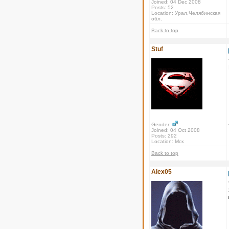
Joined: 04 Dec 2008
Posts: 52
Location: Урал,Челябинская
обл.
Back to top
Stuf
Gender:
Joined: 04 Oct 2008
Posts: 292
Location: Мск
Back to top
Alex05