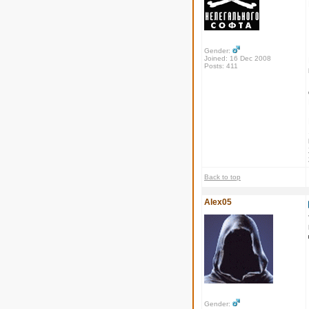
Gender:
Joined: 16 Dec 2008
Posts: 411
Back to top
Alex05
Gender: