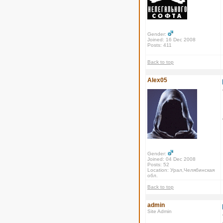
Gender:
Joined: 16 Dec 2008
Posts: 411
Back to top
Alex05
Gender:
Joined: 04 Dec 2008
Posts: 52
Location: Урал,Челябинская
обл.
Back to top
admin
Site Admin