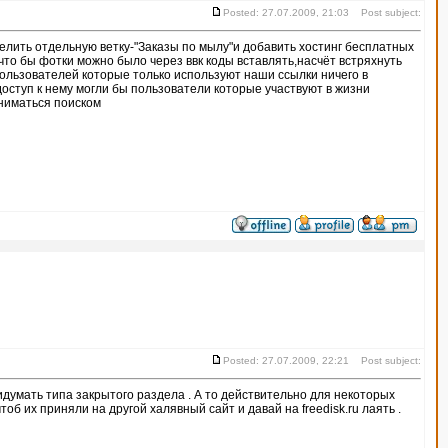
Posted: 27.07.2009, 21:03 Post subject:
елить отдельную ветку-"Заказы по мылу"и добавить хостинг бесплатных
что бы фотки можно было через ввк коды вставлять,насчёт встряхнуть
 пользователей которые только используют наши ссылки ничего в
доступ к нему могли бы пользователи которые участвуют в жизни
аниматься поиском
Posted: 27.07.2009, 22:21 Post subject:
ридумать типа закрытого раздела . А то действительно для некоторых
об их приняли на другой халявный сайт и давай на freedisk.ru лаять .