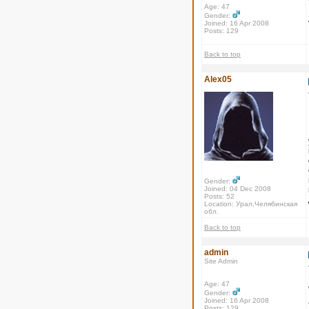
Age: 47
Gender:
Joined: 16 Apr 2008
Posts: 129
Back to top
Alex05
Gender:
Joined: 04 Dec 2008
Posts: 52
Location: Урал,Челябинская
обл.
Back to top
admin
Site Admin
Age: 47
Gender:
Joined: 16 Apr 2008
Posts: 129