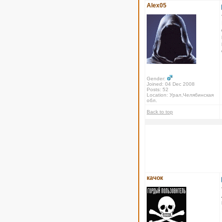
Alex05
Gender:
Joined: 04 Dec 2008
Posts: 52
Location: Урал,Челябинская
обл.
Back to top
качок