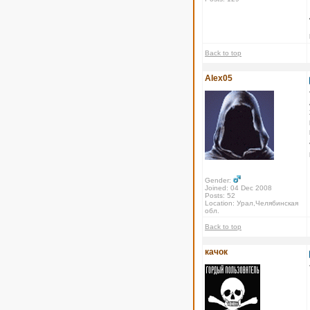
Back to top
Alex05
Gender:
Joined: 04 Dec 2008
Posts: 52
Location: Урал,Челябинская
обл.
Back to top
качок