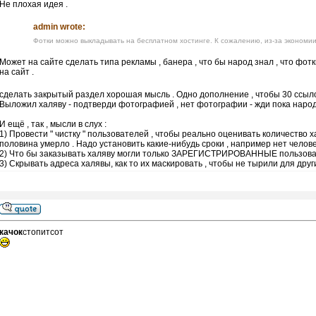
Не плохая идея .
admin wrote:
Фотки можно выкладывать на бесплатном хостинге. К сожалению, из-за экономии
Может на сайте сделать типа рекламы , банера , что бы народ знал , что фо
на сайт .
сделать закрытый раздел хорошая мысль . Одно дополнение , чтобы 30 ссыл
Выложил халяву - подтверди фотографией , нет фотографии - жди пока народ 
И ещё , так , мысли в слух :
1) Провести " чистку " пользователей , чтобы реально оценивать количество 
половина умерло . Надо установить какие-нибудь сроки , например нет человека
2) Что бы заказывать халяву могли только ЗАРЕГИСТРИРОВАННЫЕ пользова
3) Скрывать адреса халявы, как то их маскировать , чтобы не тырили для други
качок
стопитсот