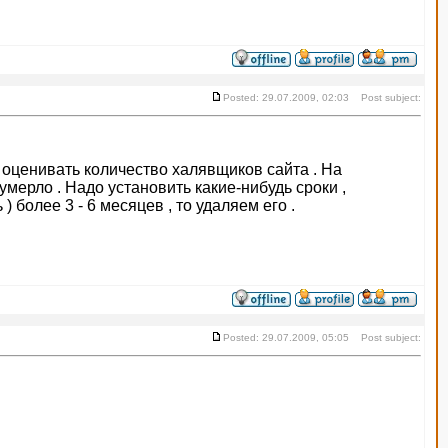
Posted: 29.07.2009, 02:03 Post subject:
о оценивать количество халявщиков сайта . На
мерло . Надо установить какие-нибудь сроки ,
 более 3 - 6 месяцев , то удаляем его .
Posted: 29.07.2009, 05:05 Post subject: