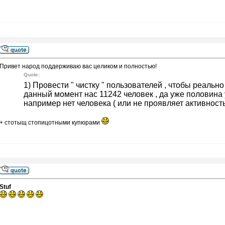
Привет народ поддерживаю вас целиком и полностью!
Quote:
1) Провести " чистку " пользователей , чтобы реальн
данный момент нас 11242 человек , да уже половина у
например нет человека ( или не проявляет активность )
+ стотыщ стопицотными купюрами
Stuf