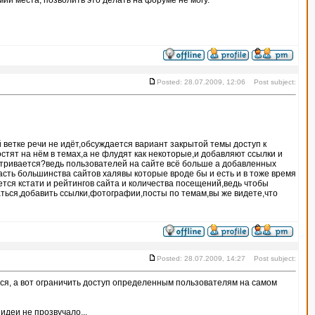
ии места, позволить это делать на форуме не могу.
Posted: 28.07.2009, 12:06 Post subject:
ветке речи не идёт,обсуждается вариант закрытой темы доступ к
стят на нём в темах,а не флудят как некоторые,и добавляют ссылки и
атривается?ведь пользователей на сайте всё больше а добавленных
асть большинства сайтов халявы которые вроде бы и есть и в тоже время
тся кстати и рейтингов сайта и количества посещений,ведь чтобы
аться,добавить ссылки,фотографии,посты по темам,вы же видете,что
Posted: 28.07.2009, 14:27 Post subject:
аться, а вот ограничить доступ определенным пользователям на самом
идеи не прозвучало...