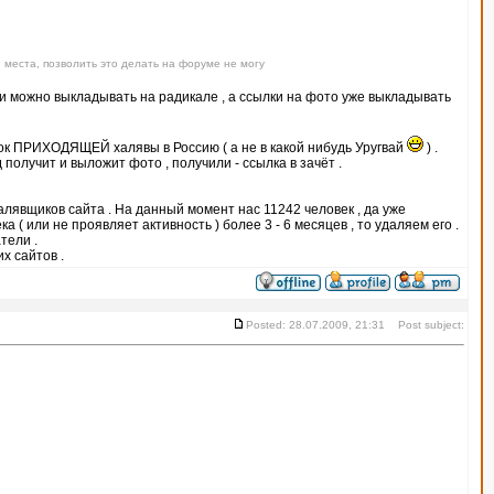
 места, позволить это делать на форуме не могу
тки можно выкладывать на радикале , а ссылки на фото уже выкладывать
ок ПРИХОДЯЩЕЙ халявы в Россию ( а не в какой нибудь Уругвай
) .
получит и выложит фото , получили - ссылка в зачёт .
халявщиков сайта . На данный момент нас 11242 человек , да уже
 ( или не проявляет активность ) более 3 - 6 месяцев , то удаляем его .
тели .
х сайтов .
Posted: 28.07.2009, 21:31 Post subject: