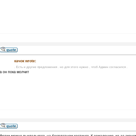
качок wrote:
. Есть и другие предложения . но для этого нужно , чтоб Админ согласился .
а он пока молчит