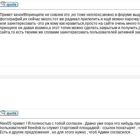
Привет качок!Впринципе не совсем это ,но тоже неплохо,можно в форуме выд
фотографий,их сейчас много,тот же радикал прилепить и ещё можно парочку,
или заинтересовать -это уж кому как нравиться,просто на сайте очень много
принципе не давая взамен,а этот топик можно сделать закрытым и получить 
сайта,то есть твоими же словами заинтересовать пользователей активней з
Alex05 привет ! Я полностью с тобой согласен . Давно уже пора что нибудь п
пользователей freedisk.ru служит стартовой площадкой - ссылок понатырят , чт
Есть и другие предложения . но для этого нужно , чтоб Админ согласился .