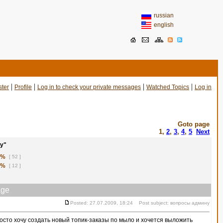
russian
english
|
|
|
|
ster
Profile
Log in to check your private messages
Watched Topics
Log in
Goto page
1
,
2
,
3
,
4
,
5
Next
у"
1%
[ 52 ]
8%
[ 12 ]
ge
Posted: 27.07.2009, 18:24 Post subject: вопросы админу
сто хочу создать новый топик-заказы по мыло и хочется выложить