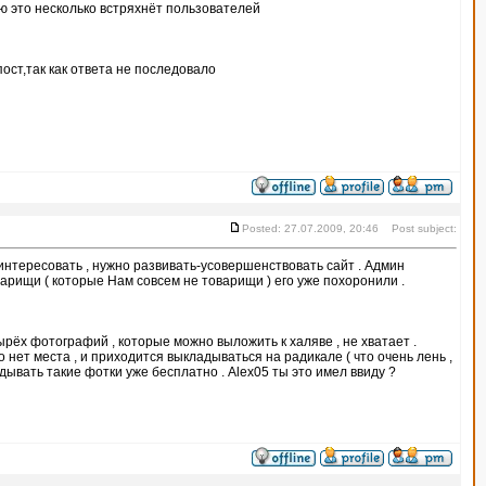
ю это несколько встряхнёт пользователей
ст,так как ответа не последовало
Posted: 27.07.2009, 20:46 Post subject:
аинтересовать , нужно развивать-усовершенствовать сайт . Админ
оварищи ( которые Нам совсем не товарищи ) его уже похоронили .
ырёх фотографий , которые можно выложить к халяве , не хватает .
 нет места , и приходится выкладываться на радикале ( что очень лень ,
дывать такие фотки уже бесплатно . Alex05 ты это имел ввиду ?