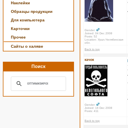
Наклейки
Образцы продукции
Для компьютера
Карточки
Gender:
Joined: 04 Dec 2008
Прочее
Posts: 52
Location: Урал,Челябинская
обл.
Сайты о халяве
Back to top
качок
Поиск
Gender:
Joined: 16 Dec 2008
Posts: 411
Back to top