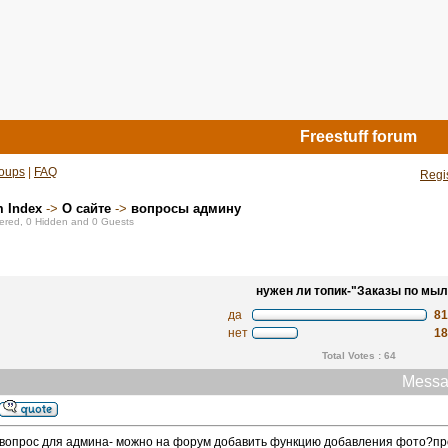
Freestuff forum
oups
|
FAQ
Regi
m Index
->
О сайте
->
вопросы админу
stered, 0 Hidden and 0 Guests
нужен ли топик-"Заказы по мыл
да
8
нет
1
Total Votes : 64
Messa
вопрос для админа- можно на форум добавить функцию добавления фото?про