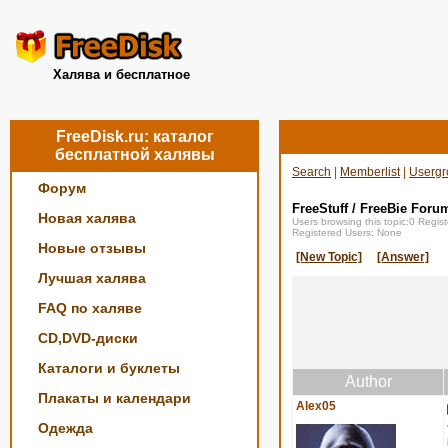
Халява и бесплатное
FreeDisk.ru: каталог
бесплатной халявы
Search
|
Memberlist
|
Usergr
Форум
FreeStuff / FreeBie Foru
Новая халява
Users browsing this topic:0 Regi
Registered Users: None
Новые отзывы
[New Topic]
[Answer]
Лучшая халява
FAQ по халяве
CD,DVD-диски
Каталоги и буклеты
Author
Плакаты и календари
Alex05
Одежда