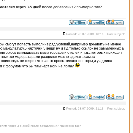
зователям через 3-5 дней после добавления? примерно так?
Posted: 28.07.2009, 18:16 Post subject:
ры смогут попасть выполнив ряд условий,например добавить не менее
ю маккулатуру,5 карточки 5 вещи ну и т.д.только ссылок не замыленных а
овторюсь выкладывать мыла городов и отелей и т.д.с которых приходят
 теми же модератарами разделов можно сделать самых
поиск,ведь не секрет что часто проскакивают повторы,и у админа
 с форумом,что бы там чёрт ноги не ломал
Posted: 28.07.2009, 21:13 Post subject:
телям через 3-5 дней после добавления? примерно так?