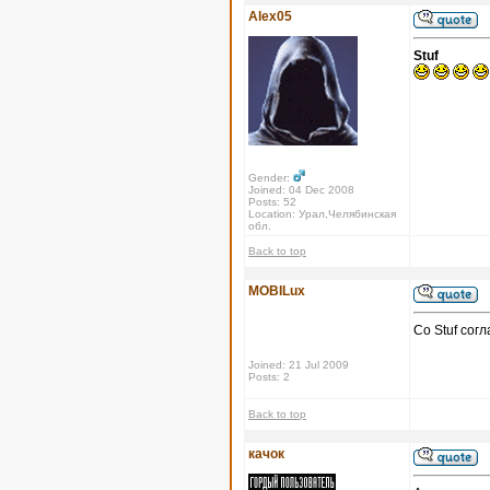
Alex05
Stuf
Gender:
Joined: 04 Dec 2008
Posts: 52
Location: Урал,Челябинская
обл.
Back to top
MOBILux
Со Stuf сог
Joined: 21 Jul 2009
Posts: 2
Back to top
качок