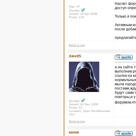
Насчет форум
Age: 47
доступ опр
Gender:
Joined: 16 Apr 2008
Только я по
Posts: 129
Активным юз
после доба
предлагайте
Back to top
Alex05
а на сайте 
выполнив ря
ссылок на к
нормальных 
мыла городо
постами,жду
будут сами 
повторы,и 
Gender:
форумом,что
Joined: 04 Dec 2008
Posts: 52
Location: Урал,Челябинская
обл.
Back to top
качок