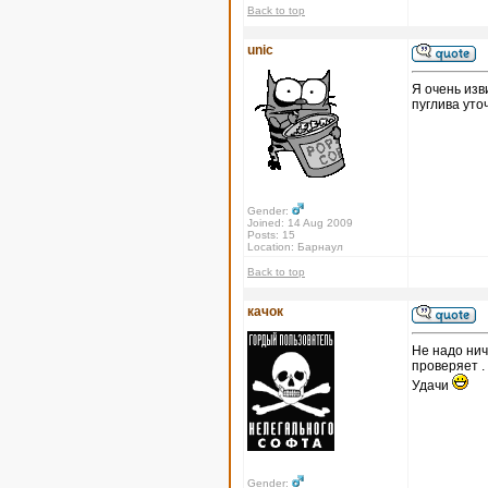
Back to top
unic
Я очень изв
пуглива уто
Gender:
Joined: 14 Aug 2009
Posts: 15
Location: Барнаул
Back to top
качок
Не надо нич
проверяет .
Удачи
Gender: