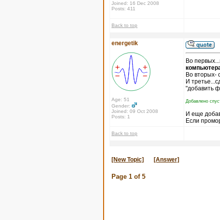
Joined: 16 Dec 2008
Posts: 411
Back to top
energetik
Во первых..
компьютера
Во вторых- 
И третье...
"добавить ф
Age: 51
Добавлено спус
Gender:
Joined: 09 Oct 2008
И еще доба
Posts: 1
Если промор
Back to top
[New Topic]
[Answer]
Page
1
of
5