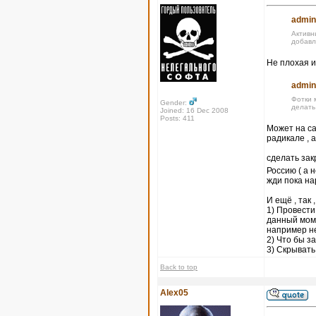
admin
Активн
добавл
Не плохая и
admin
Фотки 
Gender:
делать
Joined: 16 Dec 2008
Posts: 411
Может на са
радикале , 
сделать за
Россию ( а 
жди пока на
И ещё , так 
1) Провести
данный моме
например не
2) Что бы 
3) Скрывать
Back to top
Alex05