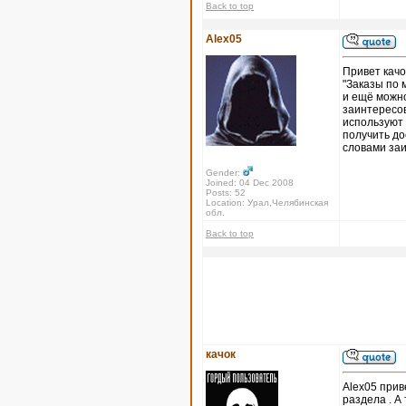
Back to top
Alex05
Привет качо
"Заказы по 
и ещё можно
заинтересов
используют 
получить до
словами за
Gender:
Joined: 04 Dec 2008
Posts: 52
Location: Урал,Челябинская
обл.
Back to top
качок
Alex05 прив
раздела . А