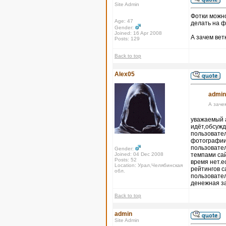
Site Admin
Фотки можно
Age: 47
делать на ф
Gender:
Joined: 16 Apr 2008
А зачем вет
Posts: 129
Back to top
Alex05
admin
А заче
уважаемый а
идёт,обсужд
пользовател
фотографии,
пользовател
Gender:
Joined: 04 Dec 2008
темпами сай
Posts: 52
время нет.е
Location: Урал,Челябинская
рейтингов с
обл.
пользовател
денежная з
Back to top
admin
Site Admin