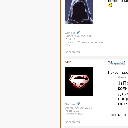
качок
стопи
Gender:
Joined: 04 Dec 2008
Posts: 52
Location: Урал,Челябинская
обл.
Back to top
Stuf
Привет нар
Quote:
1) П
коли
да у
напр
меся
Gender:
Joined: 04 Oct 2008
Posts: 292
Location: Мск
+ стотыщ с
Back to top