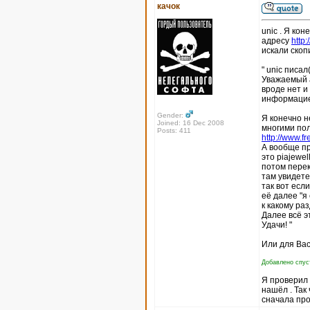
качок
unic . Я кон
адресу
http
искали скоп
" unic писал(
Уважаемый а
вроде нет и
информацие
Gender:
Я конечно н
Joined: 16 Dec 2008
многими пол
Posts: 411
http://www.fr
А вообще пр
это piajewel
потом перек
там увидете
так вот есл
её далее "я
к какому ра
Далее всё э
Удачи! "
Или для Вас
Добавлено спуст
Я проверил п
нашёл . Так
сначала про