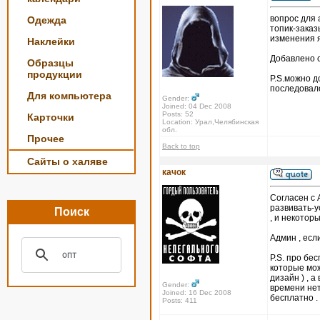
вопрос для
Одежда
топик-заказ
изменения я
Наклейки
Добавлено с
Образцы
продукции
P.S.можно д
последовал
Для компьютера
Gender:
Joined: 04 Dec 2008
Posts: 52
Карточки
Location: Урал,Челябинская
обл.
Прочее
Back to top
Сайты о халяве
качок
Согласен с 
развивать-у
Поиск
, и некотор
Админ , есл
P.S. про бе
которые мож
дизайн ) , 
Gender:
времени нет
Joined: 16 Dec 2008
бесплатно .
Posts: 411