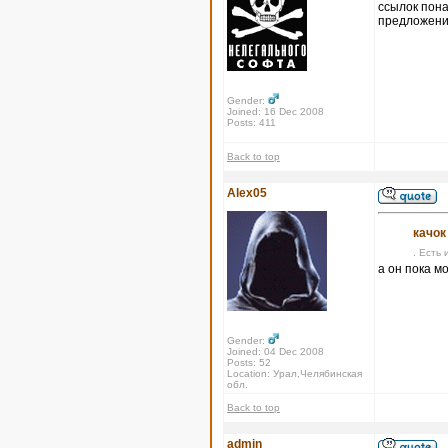
ссылок пона
предложения
Gender:
Joined: 16 Dec 2008
Posts: 411
Back to top
Alex05
качок
. Есть 
а он пока м
Gender:
Joined: 04 Dec 2008
Posts: 52
Location: Урал,Челябинская
обл.
Back to top
admin