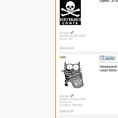
Админ , от в
Gender:
Joined: 16 Dec 2008
Posts: 411
Back to top
unic
Уважаемый а
такая-biblio
Gender:
Joined: 14 Aug 2009
Posts: 15
Location: Барнаул
Back to top