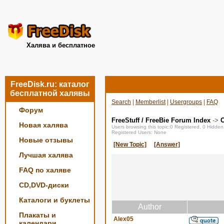
Халява и бесплатное
FreeDisk.ru: каталог
бесплатной халявы
Search
|
Memberlist
|
Usergroups
|
FAQ
Форум
FreeStuff / FreeBie Forum Index
->
О
Новая халява
Users browsing this topic:0 Registered, 0 Hidde
Registered Users: None
Новые отзывы
[New Topic]
[Answer]
Лучшая халява
FAQ по халяве
CD,DVD-диски
Каталоги и буклеты
Author
Плакаты и
Alex05
календари