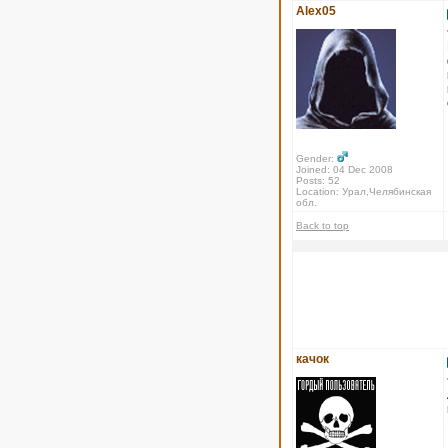
Alex05
Gender:
Joined: 04 Dec 2008
Posts: 52
Location: Урал,Челябинская
обл.
Back to top
качок