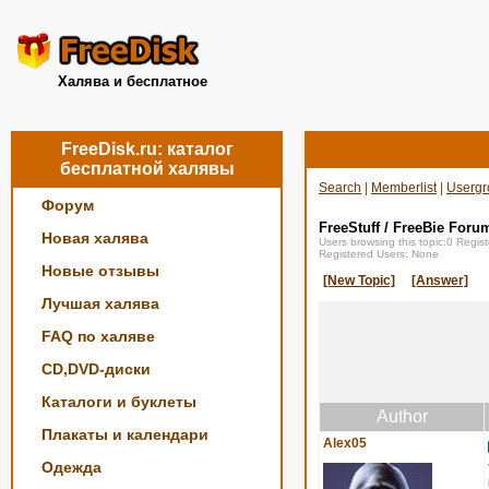
Халява и бесплатное
FreeDisk.ru: каталог
бесплатной халявы
Search
|
Memberlist
|
Usergr
Форум
FreeStuff / FreeBie Foru
Новая халява
Users browsing this topic:0 Regi
Registered Users: None
Новые отзывы
[New Topic]
[Answer]
Лучшая халява
FAQ по халяве
CD,DVD-диски
Каталоги и буклеты
Author
Плакаты и календари
Alex05
Одежда