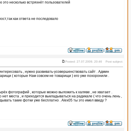
ю это несколько встряхнёт пользователей
ст,так как ответа не последовало
Posted: 27.07.2009, 20:46 Post subject:
аинтересовать , нужно развивать-усовершенствовать сайт . Админ
оварищи ( которые Нам совсем не товарищи ) его уже похоронили .
ырёх фотографий , которые можно выложить к халяве , не хватает .
 нет места , и приходится выкладываться на радикале ( что очень лень ,
дывать такие фотки уже бесплатно . Alex05 ты это имел ввиду ?