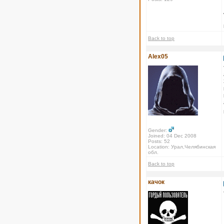
Back to top
Alex05
Gender:
Joined: 04 Dec 2008
Posts: 52
Location: Урал,Челябинская
обл.
Back to top
качок