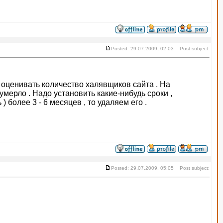
Posted: 29.07.2009, 02:03 Post subject:
о оценивать количество халявщиков сайта . На
мерло . Надо установить какие-нибудь сроки ,
 более 3 - 6 месяцев , то удаляем его .
Posted: 29.07.2009, 05:05 Post subject: