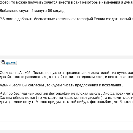
фото,что можно получить,хочется внести в сайт некоторые изменения я дума
Добавлено спустя 2 минуты 59 секунд:
P.S.можно добавить бесплатные хостинги фотографий Решил создать новый по
Согласен с Alex05 . Только не нужно встряхивать пользователей - их нужно з
давайте как то развиваться , а то сайт стоит на одном месте , и некоторые т
Админ , если Вы согласны , то будем писать предложения и пожелания .
P.S. про бесплатный хостинг фотографий не плохая мысль . Иногда трёх - чет
Халява обновляется ( те же карточки часто меняют дизайн ) , а выложить фото
да и времени нету ) . Можно придумать какой нибудь фотоальбом , чтоб выкла