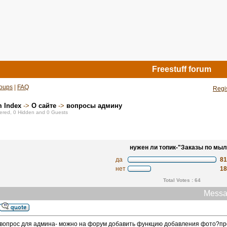
Freestuff forum
oups
|
FAQ
Regi
m Index
->
О сайте
->
вопросы админу
stered, 0 Hidden and 0 Guests
нужен ли топик-"Заказы по мыл
да
8
нет
1
Total Votes : 64
Messa
вопрос для админа- можно на форум добавить функцию добавления фото?про