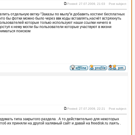
Posted: 27.07.2009, 21:03 Post subject:
елить отдельную ветку-"Заказы по мылу"и добавить хостинг бесплатных
что бы фотки можно было через ввк коды вставлять,насчёт встряхнуть
 пользователей которые только используют наши ссылки ничего в
доступ к нему могли бы пользователи которые участвуют в жизни
аниматься поиском
Posted: 27.07.2009, 22:21 Post subject:
ридумать типа закрытого раздела . А то действительно для некоторых
об их приняли на другой халявный сайт и давай на freedisk.ru лаять .