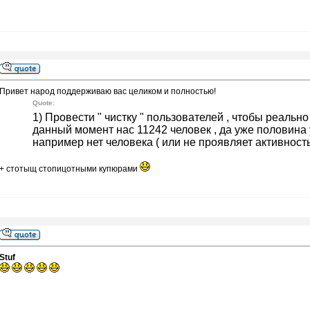
Привет народ поддерживаю вас целиком и полностью!
Quote:
1) Провести " чистку " пользователей , чтобы реальн
данный момент нас 11242 человек , да уже половина у
например нет человека ( или не проявляет активность )
+ стотыщ стопицотными купюрами
Stuf