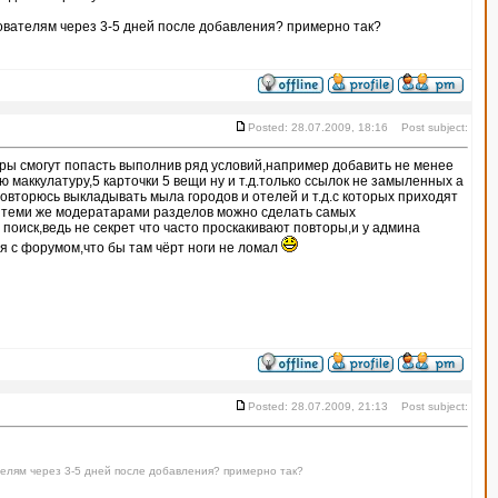
зователям через 3-5 дней после добавления? примерно так?
Posted: 28.07.2009, 18:16 Post subject:
ры смогут попасть выполнив ряд условий,например добавить не менее
ю маккулатуру,5 карточки 5 вещи ну и т.д.только ссылок не замыленных а
овторюсь выкладывать мыла городов и отелей и т.д.с которых приходят
 теми же модератарами разделов можно сделать самых
поиск,ведь не секрет что часто проскакивают повторы,и у админа
 с форумом,что бы там чёрт ноги не ломал
Posted: 28.07.2009, 21:13 Post subject:
телям через 3-5 дней после добавления? примерно так?