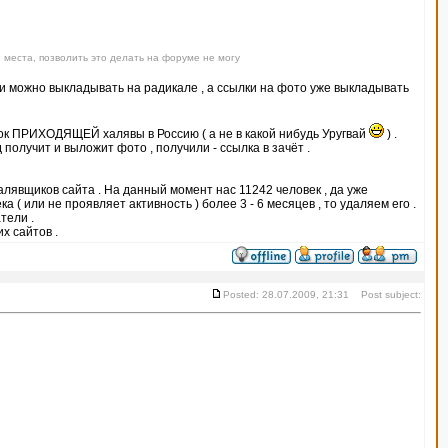
 места, позволить это делать на форуме не могу
тки можно выкладывать на радикале , а ссылки на фото уже выкладывать
ок ПРИХОДЯЩЕЙ халявы в Россию ( а не в какой нибудь Уругвай
) .
получит и выложит фото , получили - ссылка в зачёт .
халявщиков сайта . На данный момент нас 11242 человек , да уже
 ( или не проявляет активность ) более 3 - 6 месяцев , то удаляем его .
тели .
х сайтов .
Posted: 28.07.2009, 21:31 Post subject: