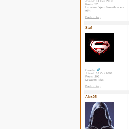
Joined: 04 Dec 2008
Posts: 52
Location: Урал,Челябинская
обл.
Back to top
Stuf
Gender:
Joined: 04 Oct 2008
Posts: 292
Location: Мск
Back to top
Alex05