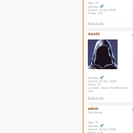
Age: 47
Gender:
Joined: 16 Apr 2008
Posts: 129
Back to top
Alex05
Gender:
Joined: 04 Dec 2008
Posts: 52
Location: Урал,Челябинская
обл.
Back to top
admin
Site Admin
Age: 47
Gender:
Joined: 16 Apr 2008
Posts: 129