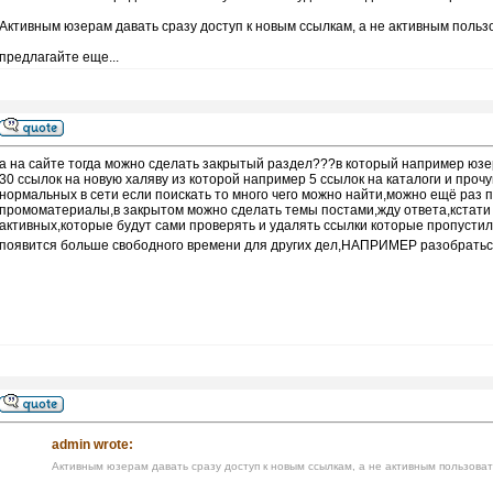
Активным юзерам давать сразу доступ к новым ссылкам, а не активным поль
предлагайте еще...
а на сайте тогда можно сделать закрытый раздел???в который например юзе
30 ссылок на новую халяву из которой например 5 ссылок на каталоги и прочу
нормальных в сети если поискать то много чего можно найти,можно ещё раз п
промоматериалы,в закрытом можно сделать темы постами,жду ответа,кстати
активных,которые будут сами проверять и удалять ссылки которые пропустил 
появится больше свободного времени для других дел,НАПРИМЕР разобраться
admin wrote:
Активным юзерам давать сразу доступ к новым ссылкам, а не активным пользова