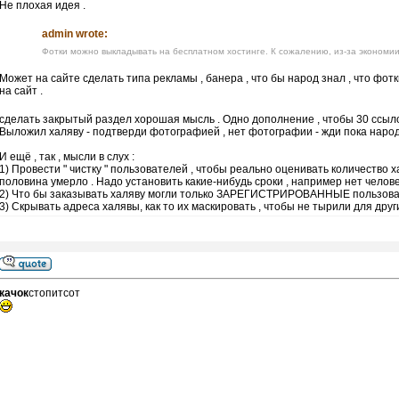
Не плохая идея .
admin wrote:
Фотки можно выкладывать на бесплатном хостинге. К сожалению, из-за экономии
Может на сайте сделать типа рекламы , банера , что бы народ знал , что фо
на сайт .
сделать закрытый раздел хорошая мысль . Одно дополнение , чтобы 30 ссыл
Выложил халяву - подтверди фотографией , нет фотографии - жди пока народ 
И ещё , так , мысли в слух :
1) Провести " чистку " пользователей , чтобы реально оценивать количество 
половина умерло . Надо установить какие-нибудь сроки , например нет человека
2) Что бы заказывать халяву могли только ЗАРЕГИСТРИРОВАННЫЕ пользова
3) Скрывать адреса халявы, как то их маскировать , чтобы не тырили для други
качок
стопитсот