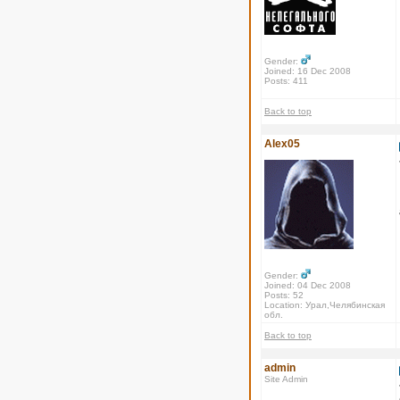
Gender:
Joined: 16 Dec 2008
Posts: 411
Back to top
Alex05
Gender:
Joined: 04 Dec 2008
Posts: 52
Location: Урал,Челябинская
обл.
Back to top
admin
Site Admin