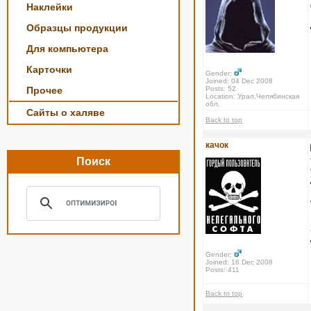
Наклейки
Образцы продукции
Для компьютера
Карточки
Gender:
Joined: 04 Dec 2008
Прочее
Posts: 52
Location: Урал,Челябинская
обл.
Сайты о халяве
Back to top
качок
Поиск
Gender:
Joined: 16 Dec 2008
Posts: 411
Back to top