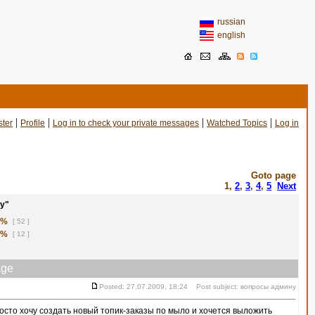
russian
english
|
|
|
|
ster
Profile
Log in to check your private messages
Watched Topics
Log in
Goto page
1
,
2
,
3
,
4
,
5
Next
у"
1%
[ 52 ]
8%
[ 12 ]
ge
Posted: 27.07.2009, 18:24 Post subject: вопросы админу
сто хочу создать новый топик-заказы по мыло и хочется выложить