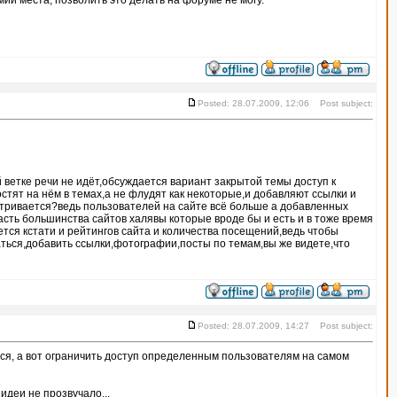
ии места, позволить это делать на форуме не могу.
Posted: 28.07.2009, 12:06 Post subject:
ветке речи не идёт,обсуждается вариант закрытой темы доступ к
стят на нём в темах,а не флудят как некоторые,и добавляют ссылки и
атривается?ведь пользователей на сайте всё больше а добавленных
асть большинства сайтов халявы которые вроде бы и есть и в тоже время
тся кстати и рейтингов сайта и количества посещений,ведь чтобы
аться,добавить ссылки,фотографии,посты по темам,вы же видете,что
Posted: 28.07.2009, 14:27 Post subject:
аться, а вот ограничить доступ определенным пользователям на самом
идеи не прозвучало...