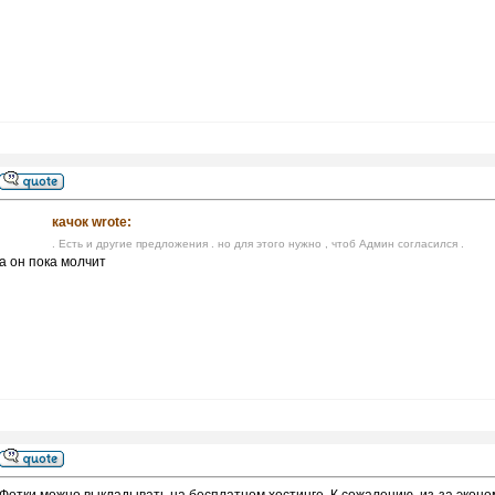
качок wrote:
. Есть и другие предложения . но для этого нужно , чтоб Админ согласился .
а он пока молчит