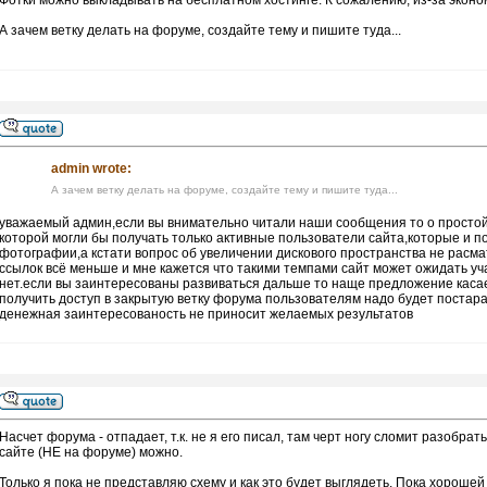
Фотки можно выкладывать на бесплатном хостинге. К сожалению, из-за эконом
А зачем ветку делать на форуме, создайте тему и пишите туда...
admin wrote:
А зачем ветку делать на форуме, создайте тему и пишите туда...
уважаемый админ,если вы внимательно читали наши сообщения то о простой 
которой могли бы получать только активные пользователи сайта,которые и по
фотографии,а кстати вопрос об увеличении дискового пространства не расм
ссылок всё меньше и мне кажется что такими темпами сайт может ожидать уч
нет.если вы заинтересованы развиваться дальше то наще предложение касае
получить доступ в закрытую ветку форума пользователям надо будет постар
денежная заинтересованость не приносит желаемых результатов
Насчет форума - отпадает, т.к. не я его писал, там черт ногу сломит разобр
сайте (НЕ на форуме) можно.
Только я пока не представляю схему и как это будет выглядеть. Пока хорошей 