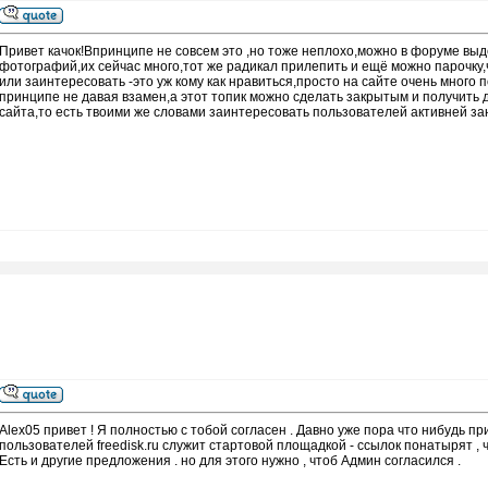
Привет качок!Впринципе не совсем это ,но тоже неплохо,можно в форуме выд
фотографий,их сейчас много,тот же радикал прилепить и ещё можно парочку,
или заинтересовать -это уж кому как нравиться,просто на сайте очень много
принципе не давая взамен,а этот топик можно сделать закрытым и получить 
сайта,то есть твоими же словами заинтересовать пользователей активней з
Alex05 привет ! Я полностью с тобой согласен . Давно уже пора что нибудь п
пользователей freedisk.ru служит стартовой площадкой - ссылок понатырят , чт
Есть и другие предложения . но для этого нужно , чтоб Админ согласился .