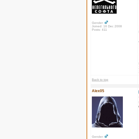
Gender:
Joined: 16 Dec 2008
Posts: 411
Back to top
Alex05
Gender: