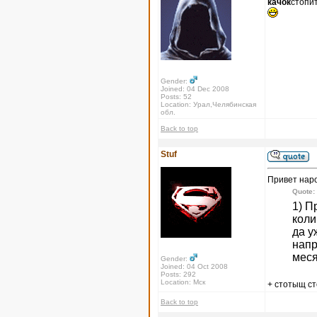
качок
стопи
Gender:
Joined: 04 Dec 2008
Posts: 52
Location: Урал,Челябинская
обл.
Back to top
Stuf
Привет нар
Quote:
1) П
коли
да у
напр
меся
Gender:
Joined: 04 Oct 2008
Posts: 292
Location: Мск
+ стотыщ с
Back to top