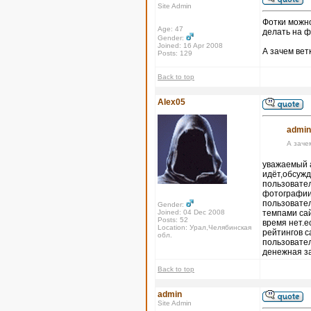
Site Admin
Фотки можно
Age: 47
делать на ф
Gender:
Joined: 16 Apr 2008
А зачем вет
Posts: 129
Back to top
Alex05
admin
А заче
уважаемый а
идёт,обсужд
пользовател
фотографии,
пользовател
Gender:
Joined: 04 Dec 2008
темпами сай
Posts: 52
время нет.е
Location: Урал,Челябинская
рейтингов с
обл.
пользовател
денежная з
Back to top
admin
Site Admin