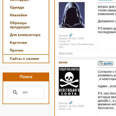
вопрос для
Одежда
топик-заказ
изменения я
Наклейки
Добавлено с
Образцы
продукции
P.S.можно д
последовал
Для компьютера
Gender:
Joined: 04 Dec 2008
Posts: 52
Карточки
Location: Урал,Челябинская
обл.
Прочее
Back to top
Сайты о халяве
качок
Согласен с 
развивать-у
Поиск
, и некотор
Админ , есл
P.S. про бе
которые мож
дизайн ) , 
Gender:
времени нет
Joined: 16 Dec 2008
бесплатно .
Posts: 411