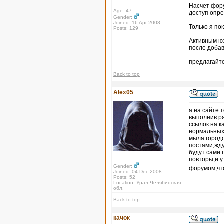
Насчет форум
Age: 47
доступ опр
Gender:
Joined: 16 Apr 2008
Только я по
Posts: 129
Активным юз
после доба
предлагайте
Back to top
Alex05
а на сайте 
выполнив ря
ссылок на к
нормальных 
мыла городо
постами,жду
будут сами 
повторы,и 
Gender:
форумом,что
Joined: 04 Dec 2008
Posts: 52
Location: Урал,Челябинская
обл.
Back to top
качок