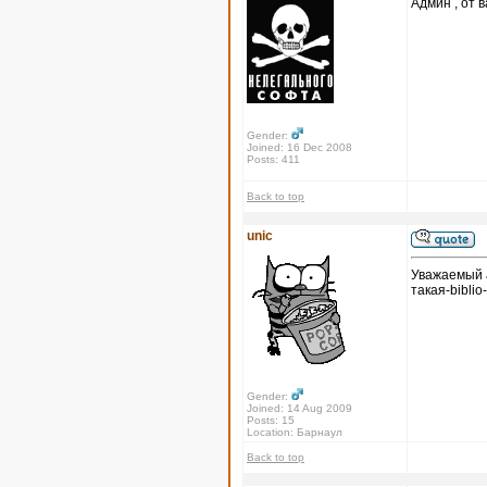
Админ , от в
Gender:
Joined: 16 Dec 2008
Posts: 411
Back to top
unic
Уважаемый а
такая-biblio
Gender:
Joined: 14 Aug 2009
Posts: 15
Location: Барнаул
Back to top