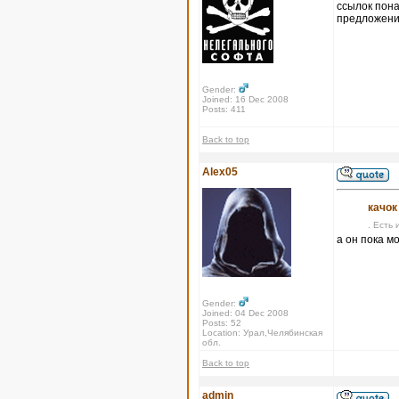
ссылок пона
предложения
Gender:
Joined: 16 Dec 2008
Posts: 411
Back to top
Alex05
качок
. Есть 
а он пока м
Gender:
Joined: 04 Dec 2008
Posts: 52
Location: Урал,Челябинская
обл.
Back to top
admin