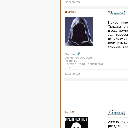
Back to top
Alex05
Привет качо
"Заказы по 
и ещё можно
заинтересов
используют 
получить до
словами за
Gender:
Joined: 04 Dec 2008
Posts: 52
Location: Урал,Челябинская
обл.
Back to top
качок
Alex05 прив
раздела . А