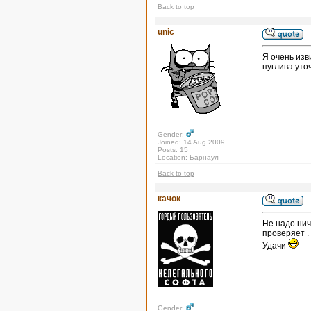
Back to top
unic
Я очень изв
пуглива уто
Gender:
Joined: 14 Aug 2009
Posts: 15
Location: Барнаул
Back to top
качок
Не надо нич
проверяет .
Удачи
Gender: