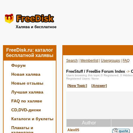
Халява и бесплатное
FreeDisk.ru: каталог
бесплатной халявы
Search
|
Memberlist
|
Usergroups
|
FAQ
Форум
FreeStuff / FreeBie Forum Index
->
О
Новая халява
Users browsing this topic:0 Registered, 0 Hidde
Registered Users: None
Новые отзывы
[New Topic]
[Answer]
Лучшая халява
FAQ по халяве
CD,DVD-диски
Каталоги и буклеты
Author
Плакаты и
Alex05
календари