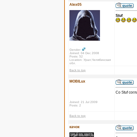
Alex05
Stuf
Gender:
Joined: 04 Dec 2008
Posts: 52
Location: Урал,Челябинская
обл.
Back to top
MOBILux
Со Stuf сог
Joined: 21 Jul 2009
Posts: 2
Back to top
качок