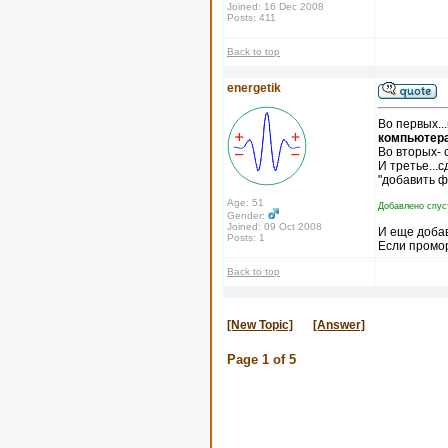
Joined: 16 Dec 2008
Posts: 411
Back to top
energetik
Во первых..
компьютера
Во вторых- 
И третье...
"добавить ф
Age: 51
Добавлено спус
Gender:
Joined: 09 Oct 2008
И еще доба
Posts: 1
Если промор
Back to top
[New Topic]
[Answer]
Page
1
of
5