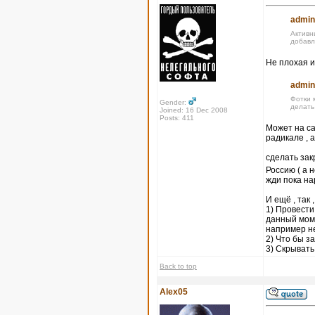
admin
Активн
добавл
Не плохая и
admin
Фотки 
Gender:
делать
Joined: 16 Dec 2008
Posts: 411
Может на са
радикале , 
сделать за
Россию ( а 
жди пока на
И ещё , так 
1) Провести
данный моме
например не
2) Что бы 
3) Скрывать
Back to top
Alex05