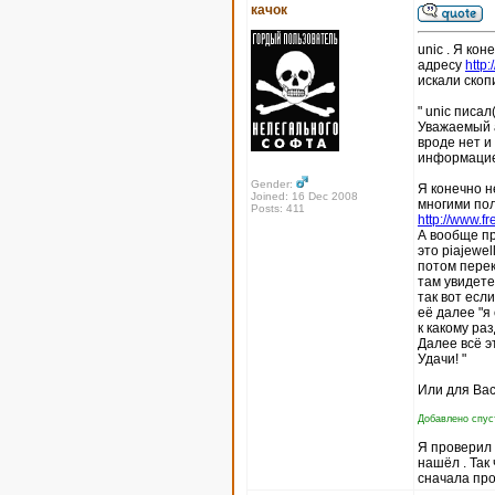
качок
unic . Я кон
адресу
http
искали скоп
" unic писал(
Уважаемый а
вроде нет и
информацие
Gender:
Я конечно н
Joined: 16 Dec 2008
многими пол
Posts: 411
http://www.fr
А вообще пр
это piajewel
потом перек
там увидете
так вот есл
её далее "я
к какому ра
Далее всё э
Удачи! "
Или для Вас
Добавлено спуст
Я проверил п
нашёл . Так
сначала про