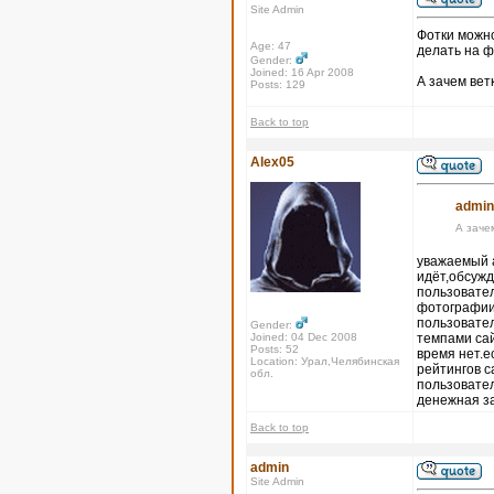
Site Admin
Фотки можно
Age: 47
делать на ф
Gender:
Joined: 16 Apr 2008
А зачем вет
Posts: 129
Back to top
Alex05
admin
А заче
уважаемый а
идёт,обсужд
пользовател
фотографии,
пользовател
Gender:
Joined: 04 Dec 2008
темпами сай
Posts: 52
время нет.е
Location: Урал,Челябинская
рейтингов с
обл.
пользовател
денежная з
Back to top
admin
Site Admin