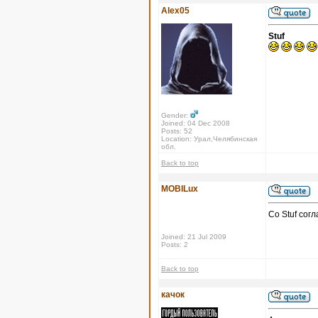
Alex05
Stuf
Gender:
Joined: 04 Dec 2008
Posts: 52
Location: Урал,Челябинская
обл.
Back to top
MOBILux
Со Stuf сог
Joined: 21 Jul 2009
Posts: 2
Back to top
качок