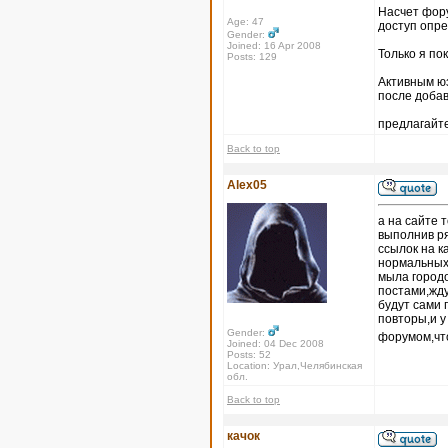
Насчет форум
Age: 47
доступ опр
Gender:
Joined: 16 Apr 2008
Только я по
Posts: 129
Активным юз
после доба
предлагайте
Back to top
Alex05
а на сайте 
выполнив ря
ссылок на к
нормальных 
мыла городо
постами,жду
будут сами 
повторы,и 
Gender:
форумом,что
Joined: 04 Dec 2008
Posts: 52
Location: Урал,Челябинская
обл.
Back to top
качок