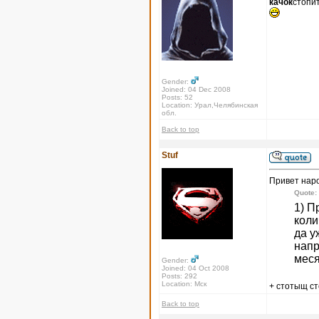
качок
стопи
Gender:
Joined: 04 Dec 2008
Posts: 52
Location: Урал,Челябинская
обл.
Back to top
Stuf
Привет нар
Quote:
1) П
коли
да у
напр
меся
Gender:
Joined: 04 Oct 2008
Posts: 292
Location: Мск
+ стотыщ с
Back to top