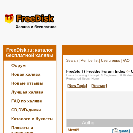
Халява и бесплатное
FreeDisk.ru: каталог
бесплатной халявы
Search
|
Memberlist
|
Usergroups
|
FAQ
Форум
FreeStuff / FreeBie Forum Index
->
О
Новая халява
Users browsing this topic:0 Registered, 0 Hidde
Registered Users: None
Новые отзывы
[New Topic]
[Answer]
Лучшая халява
FAQ по халяве
CD,DVD-диски
Каталоги и буклеты
Author
Плакаты и
Alex05
календари