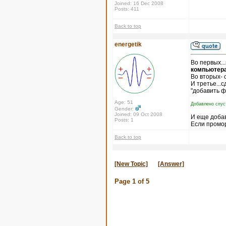
Joined: 16 Dec 2008
Posts: 411
Back to top
energetik
Во первых..
компьютера
Во вторых- 
И третье...
"добавить ф
Age: 51
Добавлено спус
Gender:
Joined: 09 Oct 2008
И еще доба
Posts: 1
Если промор
Back to top
[New Topic]
[Answer]
Page
1
of
5