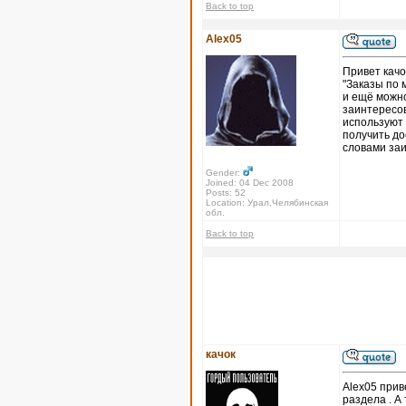
Back to top
Alex05
Привет качо
"Заказы по 
и ещё можно
заинтересов
используют 
получить до
словами за
Gender:
Joined: 04 Dec 2008
Posts: 52
Location: Урал,Челябинская
обл.
Back to top
качок
Alex05 прив
раздела . А