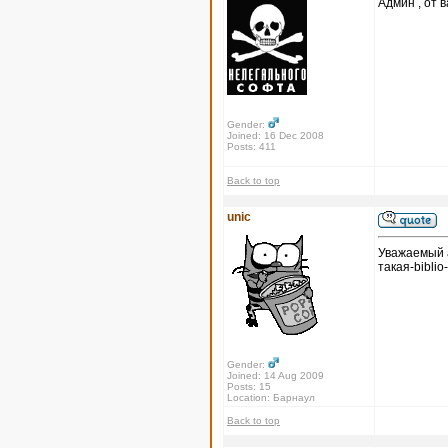
Админ , от в
Gender:
Joined: 16 Dec 2008
Posts: 411
Back to top
unic
Уважаемый а
такая-biblio
Gender:
Joined: 14 Aug 2009
Posts: 15
Location: Барнаул
Back to top