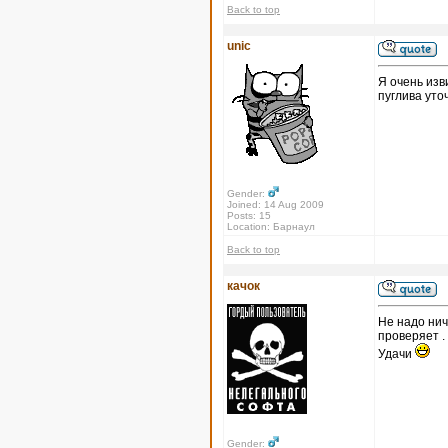
Back to top
unic
Я очень изв
пуглива уто
Gender:
Joined: 14 Aug 2009
Posts: 15
Location: Барнаул
Back to top
качок
Не надо нич
проверяет .
Удачи
Gender: