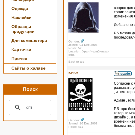
вопрос для
Одежда
топик-заказ
изменения я
Наклейки
Добавлено с
Образцы
продукции
P.S.можно д
последовал
Для компьютера
Gender:
Joined: 04 Dec 2008
Posts: 52
Карточки
Location: Урал,Челябинская
обл.
Прочее
Back to top
Сайты о халяве
качок
Согласен с 
развивать-у
Поиск
, и некотор
Админ , есл
P.S. про бе
которые мож
дизайн ) , 
Gender:
времени нет
Joined: 16 Dec 2008
бесплатно .
Posts: 411