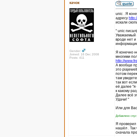
качок
unic . Я кон
адресу
http
искали скоп
" unic писал(
Уважаемый а
вроде нет и
информацие
Gender:
Я конечно н
Joined: 16 Dec 2008
многими пол
Posts: 411
http://www.fr
А вообще пр
это piajewel
потом перек
там увидете
так вот есл
её далее "я
к какому ра
Далее всё э
Удачи! "
Или для Вас
Добавлено спуст
Я проверил п
нашёл . Так
сначала про