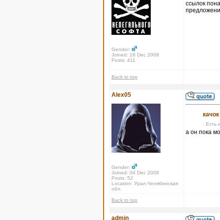
ссылок пона
предложения
Gender:
Joined: 16 Dec 2008
Posts: 411
Back to top
Alex05
качок
. Есть 
а он пока м
Gender:
Joined: 04 Dec 2008
Posts: 52
Location: Урал,Челябинская
обл.
Back to top
admin