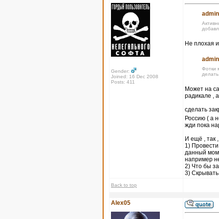
admin
Активн
добавл
Не плохая и
admin
Фотки 
Gender:
делать
Joined: 16 Dec 2008
Posts: 411
Может на са
радикале , 
сделать за
Россию ( а 
жди пока на
И ещё , так 
1) Провести
данный моме
например не
2) Что бы 
3) Скрывать
Back to top
Alex05