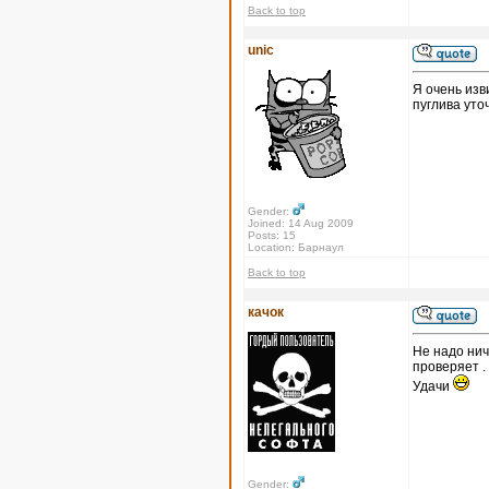
Back to top
unic
Я очень изв
пуглива уто
Gender:
Joined: 14 Aug 2009
Posts: 15
Location: Барнаул
Back to top
качок
Не надо нич
проверяет .
Удачи
Gender: