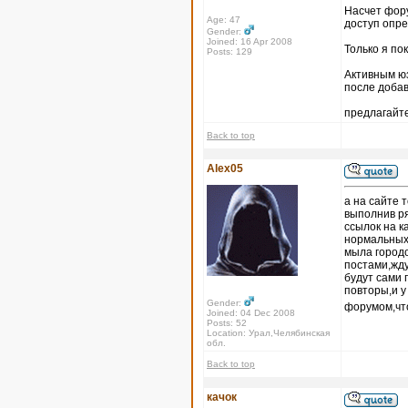
Насчет форум
Age: 47
доступ опр
Gender:
Joined: 16 Apr 2008
Только я по
Posts: 129
Активным юз
после доба
предлагайте
Back to top
Alex05
а на сайте 
выполнив ря
ссылок на к
нормальных 
мыла городо
постами,жду
будут сами 
повторы,и 
Gender:
форумом,что
Joined: 04 Dec 2008
Posts: 52
Location: Урал,Челябинская
обл.
Back to top
качок