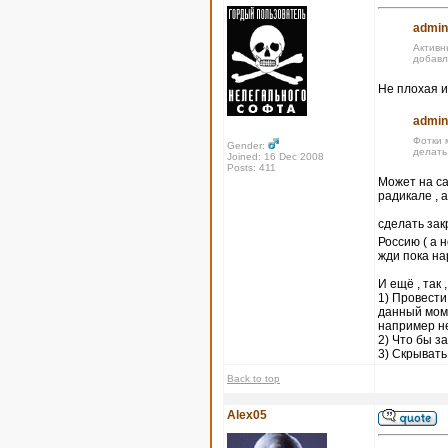
admin
Активн
добавл
Не плохая и
admin
Фотки 
Gender:
делать
Joined: 16 Dec 2008
Posts: 411
Может на са
радикале , 
сделать за
Россию ( а 
жди пока на
И ещё , так 
1) Провести
данный моме
например не
2) Что бы 
3) Скрывать
Back to top
Alex05