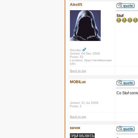
Alex05
Stuf
Gender:
Joined: 04 Dec 2008
Posts: 52
Location: Урал,Челябинская
обл.
Back to top
MOBILux
Со Stuf сог
Joined: 21 Jul 2009
Posts: 2
Back to top
качок