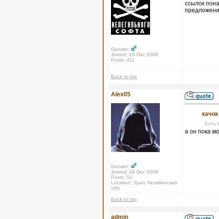
ссылок пона
предложения
Gender:
Joined: 16 Dec 2008
Posts: 411
Back to top
Alex05
качок
. Есть 
а он пока м
Gender:
Joined: 04 Dec 2008
Posts: 52
Location: Урал,Челябинская
обл.
Back to top
admin