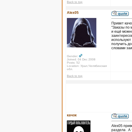
Back to top
Alex05
Привет качо
"Заказы по 
и ещё можно
заинтересов
используют 
получить до
словами за
Gender:
Joined: 04 Dec 2008
Posts: 52
Location: Урал,Челябинская
обл.
Back to top
качок
Alex05 прив
раздела . А