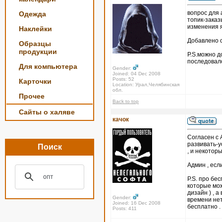
вопрос для
Одежда
топик-заказ
изменения я
Наклейки
Добавлено с
Образцы
продукции
P.S.можно д
последовал
Для компьютера
Gender:
Joined: 04 Dec 2008
Posts: 52
Карточки
Location: Урал,Челябинская
обл.
Прочее
Back to top
Сайты о халяве
качок
Согласен с 
развивать-у
Поиск
, и некотор
Админ , есл
P.S. про бе
которые мож
дизайн ) , 
Gender:
времени нет
Joined: 16 Dec 2008
бесплатно .
Posts: 411