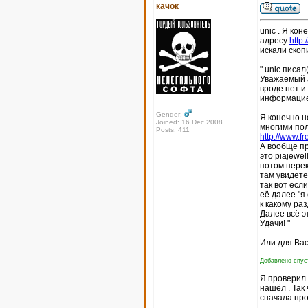
качок
unic . Я кон
адресу
http
искали скоп
" unic писал(
Уважаемый а
вроде нет и
информацие
Gender:
Я конечно н
Joined: 16 Dec 2008
многими пол
Posts: 411
http://www.fr
А вообще пр
это piajewel
потом перек
там увидете
так вот есл
её далее "я
к какому ра
Далее всё э
Удачи! "
Или для Вас
Добавлено спуст
Я проверил п
нашёл . Так
сначала про