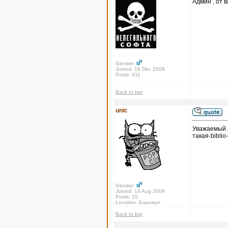
Админ , от в
Gender:
Joined: 16 Dec 2008
Posts: 411
Back to top
unic
Уважаемый а
такая-biblio
Gender:
Joined: 14 Aug 2009
Posts: 15
Location: Барнаул
Back to top