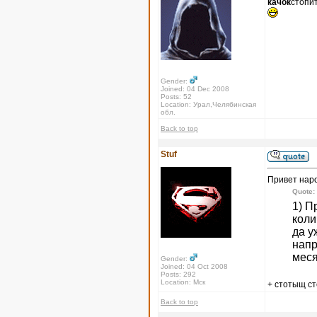
качок
стопи
Gender:
Joined: 04 Dec 2008
Posts: 52
Location: Урал,Челябинская
обл.
Back to top
Stuf
Привет нар
Quote:
1) П
коли
да у
напр
меся
Gender:
Joined: 04 Oct 2008
Posts: 292
Location: Мск
+ стотыщ с
Back to top