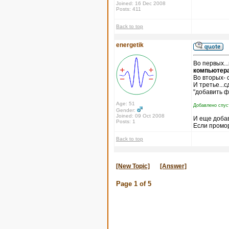
Joined: 16 Dec 2008
Posts: 411
Back to top
energetik
Во первых..
компьютера
Во вторых- 
И третье...
"добавить ф
Age: 51
Добавлено спус
Gender:
Joined: 09 Oct 2008
И еще доба
Posts: 1
Если промор
Back to top
[New Topic]
[Answer]
Page
1
of
5