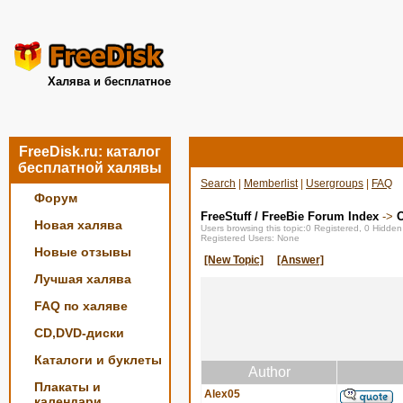
Халява и бесплатное
FreeDisk.ru: каталог
бесплатной халявы
Search
|
Memberlist
|
Usergroups
|
FAQ
Форум
FreeStuff / FreeBie Forum Index
->
О
Новая халява
Users browsing this topic:0 Registered, 0 Hidde
Registered Users: None
Новые отзывы
[New Topic]
[Answer]
Лучшая халява
FAQ по халяве
CD,DVD-диски
Каталоги и буклеты
Author
Плакаты и
Alex05
календари