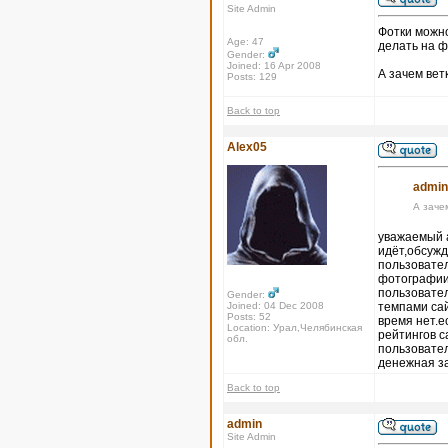
Site Admin
Фотки можно
Age: 47
делать на ф
Gender:
Joined: 16 Apr 2008
А зачем вет
Posts: 129
Back to top
Alex05
admin
А заче
уважаемый а
идёт,обсужд
пользовател
фотографии,
пользовател
Gender:
Joined: 04 Dec 2008
темпами сай
Posts: 52
время нет.е
Location: Урал,Челябинская
рейтингов с
обл.
пользовател
денежная з
Back to top
admin
Site Admin