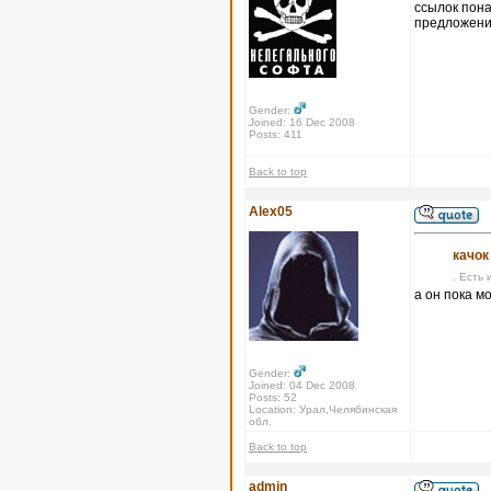
ссылок пона
предложения
Gender:
Joined: 16 Dec 2008
Posts: 411
Back to top
Alex05
качок
. Есть 
а он пока м
Gender:
Joined: 04 Dec 2008
Posts: 52
Location: Урал,Челябинская
обл.
Back to top
admin