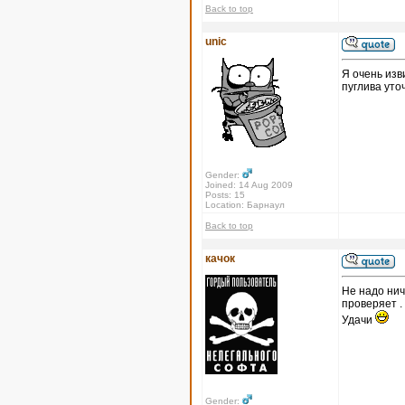
Back to top
unic
Я очень изв
пуглива уто
Gender:
Joined: 14 Aug 2009
Posts: 15
Location: Барнаул
Back to top
качок
Не надо нич
проверяет .
Удачи
Gender: