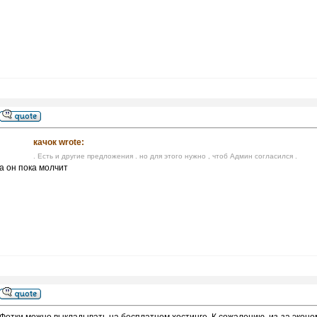
качок wrote:
. Есть и другие предложения . но для этого нужно , чтоб Админ согласился .
а он пока молчит