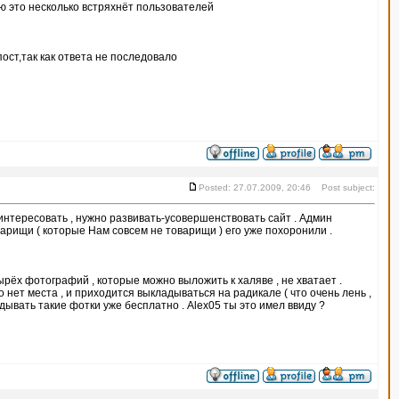
ю это несколько встряхнёт пользователей
ст,так как ответа не последовало
Posted: 27.07.2009, 20:46 Post subject:
аинтересовать , нужно развивать-усовершенствовать сайт . Админ
оварищи ( которые Нам совсем не товарищи ) его уже похоронили .
ырёх фотографий , которые можно выложить к халяве , не хватает .
 нет места , и приходится выкладываться на радикале ( что очень лень ,
дывать такие фотки уже бесплатно . Alex05 ты это имел ввиду ?