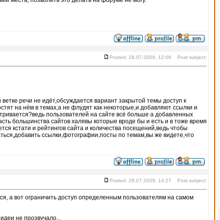
ии места, позволить это делать на форуме не могу.
Posted: 28.07.2009, 12:06 Post subject:
ветке речи не идёт,обсуждается вариант закрытой темы доступ к
стят на нём в темах,а не флудят как некоторые,и добавляют ссылки и
атривается?ведь пользователей на сайте всё больше а добавленных
асть большинства сайтов халявы которые вроде бы и есть и в тоже время
тся кстати и рейтингов сайта и количества посещений,ведь чтобы
аться,добавить ссылки,фотографии,посты по темам,вы же видете,что
Posted: 28.07.2009, 14:27 Post subject:
аться, а вот ограничить доступ определенным пользователям на самом
идеи не прозвучало...