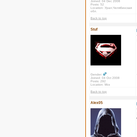
Joined: 04 Dec 2008
Posts: 52
Location: Урал,Челябинская
обл.
Back to top
Stuf
Gender:
Joined: 04 Oct 2008
Posts: 292
Location: Мск
Back to top
Alex05