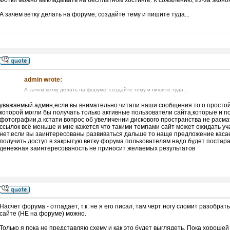
Фотки можно выкладывать на бесплатном хостинге. К сожалению, из-за эконом
А зачем ветку делать на форуме, создайте тему и пишите туда...
admin wrote:
А зачем ветку делать на форуме, создайте тему и пишите туда...
уважаемый админ,если вы внимательно читали наши сообщения то о простой 
которой могли бы получать только активные пользователи сайта,которые и по
фотографии,а кстати вопрос об увеличении дискового пространства не расм
ссылок всё меньше и мне кажется что такими темпами сайт может ожидать уч
нет.если вы заинтересованы развиваться дальше то наще предложение касае
получить доступ в закрытую ветку форума пользователям надо будет постар
денежная заинтересованость не приносит желаемых результатов
Насчет форума - отпадает, т.к. не я его писал, там черт ногу сломит разобр
сайте (НЕ на форуме) можно.
Только я пока не представляю схему и как это будет выглядеть. Пока хорошей 