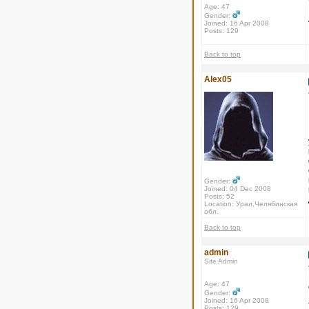
Age: 47
Gender:
Joined: 16 Apr 2008
Posts: 129
Back to top
Alex05
Gender:
Joined: 04 Dec 2008
Posts: 52
Location: Урал,Челябинская
обл.
Back to top
admin
Site Admin
Age: 47
Gender:
Joined: 16 Apr 2008
Posts: 129