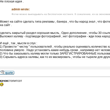
Не плохая идея .
admin wrote:
Фотки можно выкладывать на бесплатном хостинге. К сожалению, из-за экономии
Может на сайте сделать типа рекламы , банера , что бы народ знал , что фо
на сайт .
сделать закрытый раздел хорошая мысль . Одно дополнение , чтобы 30 ссыл
Выложил халяву - подтверди фотографией , нет фотографии - жди пока народ 
И ещё , так , мысли в слух :
1) Провести " чистку " пользователей , чтобы реально оценивать количество 
половина умерло . Надо установить какие-нибудь сроки , например нет человека
2) Что бы заказывать халяву могли только ЗАРЕГИСТРИРОВАННЫЕ пользова
3) Скрывать адреса халявы, как то их маскировать , чтобы не тырили для други
качок
стопитсот