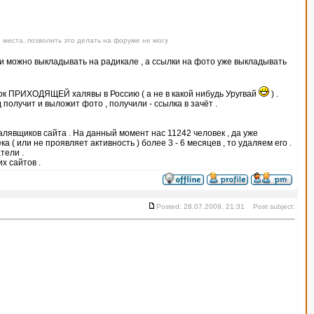
 места, позволить это делать на форуме не могу
тки можно выкладывать на радикале , а ссылки на фото уже выкладывать
ок ПРИХОДЯЩЕЙ халявы в Россию ( а не в какой нибудь Уругвай
) .
получит и выложит фото , получили - ссылка в зачёт .
халявщиков сайта . На данный момент нас 11242 человек , да уже
 ( или не проявляет активность ) более 3 - 6 месяцев , то удаляем его .
тели .
х сайтов .
Posted: 28.07.2009, 21:31 Post subject: