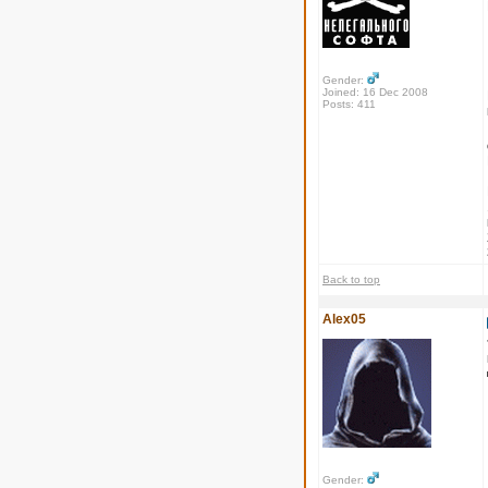
Gender:
Joined: 16 Dec 2008
Posts: 411
Back to top
Alex05
Gender: