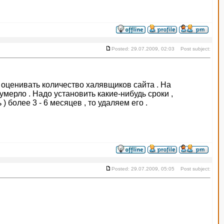
Posted: 29.07.2009, 02:03 Post subject:
о оценивать количество халявщиков сайта . На
мерло . Надо установить какие-нибудь сроки ,
 более 3 - 6 месяцев , то удаляем его .
Posted: 29.07.2009, 05:05 Post subject: