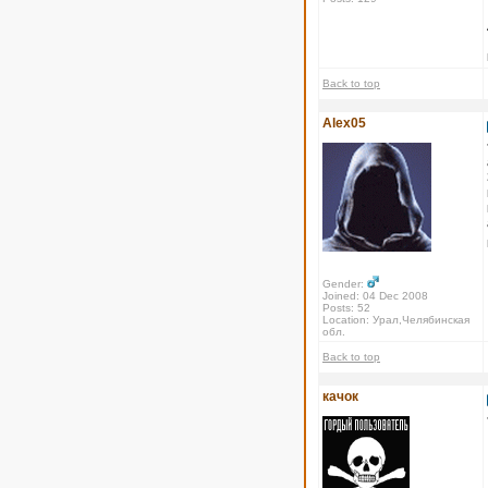
Back to top
Alex05
Gender:
Joined: 04 Dec 2008
Posts: 52
Location: Урал,Челябинская
обл.
Back to top
качок