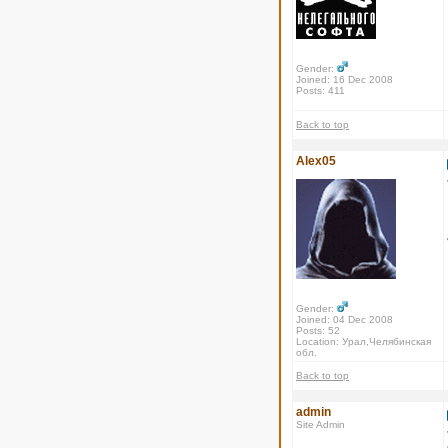
Gender:
Joined: 16 Dec 2008
Posts: 411
Back to top
Alex05
Gender:
Joined: 04 Dec 2008
Posts: 52
Location: Урал,Челябинская
обл.
Back to top
admin
Site Admin