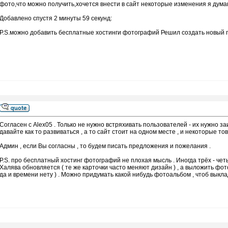
фото,что можно получить,хочется внести в сайт некоторые изменения я дума
Добавлено спустя 2 минуты 59 секунд:
P.S.можно добавить бесплатные хостинги фотографий Решил создать новый по
Согласен с Alex05 . Только не нужно встряхивать пользователей - их нужно з
давайте как то развиваться , а то сайт стоит на одном месте , и некоторые т
Админ , если Вы согласны , то будем писать предложения и пожелания .
P.S. про бесплатный хостинг фотографий не плохая мысль . Иногда трёх - чет
Халява обновляется ( те же карточки часто меняют дизайн ) , а выложить фото
да и времени нету ) . Можно придумать какой нибудь фотоальбом , чтоб выкла