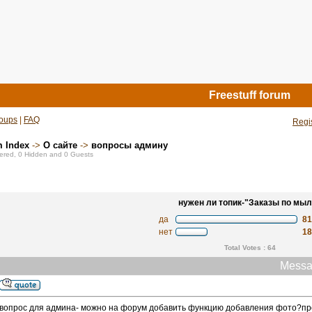
Freestuff forum
oups
|
FAQ
Regi
m Index
->
О сайте
->
вопросы админу
stered, 0 Hidden and 0 Guests
нужен ли топик-"Заказы по мыл
да
8
нет
1
Total Votes : 64
Messa
вопрос для админа- можно на форум добавить функцию добавления фото?про