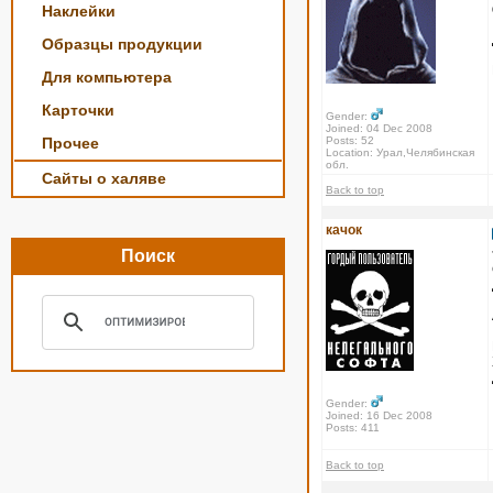
Наклейки
Образцы продукции
Для компьютера
Карточки
Gender:
Joined: 04 Dec 2008
Прочее
Posts: 52
Location: Урал,Челябинская
обл.
Сайты о халяве
Back to top
качок
Поиск
Gender:
Joined: 16 Dec 2008
Posts: 411
Back to top