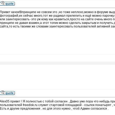
Привет качок!Впринципе не совсем это ,но тоже неплохо,можно в форуме выд
фотографий,их сейчас много,тот же радикал прилепить и ещё можно парочку,
или заинтересовать -это уж кому как нравиться,просто на сайте очень много
принципе не давая взамен,а этот топик можно сделать закрытым и получить 
сайта,то есть твоими же словами заинтересовать пользователей активней з
Alex05 привет ! Я полностью с тобой согласен . Давно уже пора что нибудь п
пользователей freedisk.ru служит стартовой площадкой - ссылок понатырят , чт
Есть и другие предложения . но для этого нужно , чтоб Админ согласился .