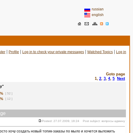
russian
english
|
|
|
|
ster
Profile
Log in to check your private messages
Watched Topics
Log in
Goto page
1
,
2
,
3
,
4
,
5
Next
у"
1%
[ 52 ]
8%
[ 12 ]
ge
Posted: 27.07.2009, 18:24 Post subject: вопросы админу
сто хочу создать новый топик-заказы по мыло и хочется выложить