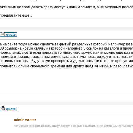
Активным юзерам давать сразу доступ к новым ссылкам, а не активным поль
предлагайте еще...
а на сайте тогда можно сделать закрытый раздел???в который например юзе
30 ссылок на новую халяву из которой например 5 ссылок на каталоги и прочу
нормальных в сети если поискать то много чего можно найти,можно ещё раз п
промоматериалы,в закрытом можно сделать темы постами,жду ответа,кстати
активных,которые будут сами проверять и удалять ссылки которые пропустил 
появится больше свободного времени для других дел,НАПРИМЕР разобраться
admin wrote:
Активным юзерам давать сразу доступ к новым ссылкам, а не активным пользова