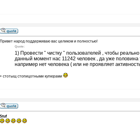
Привет народ поддерживаю вас целиком и полностью!
Quote:
1) Провести " чистку " пользователей , чтобы реальн
данный момент нас 11242 человек , да уже половина у
например нет человека ( или не проявляет активность )
+ стотыщ стопицотными купюрами
Stuf