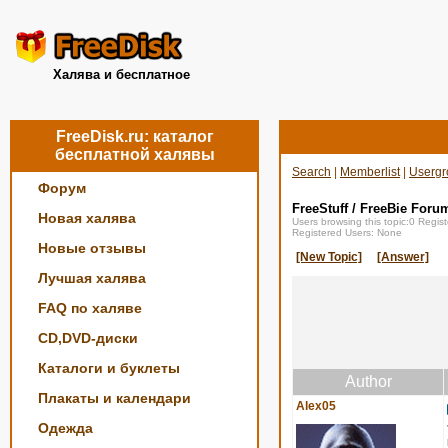
Халява и бесплатное
FreeDisk.ru: каталог
бесплатной халявы
Search
|
Memberlist
|
Usergr
Форум
FreeStuff / FreeBie Foru
Новая халява
Users browsing this topic:0 Regi
Registered Users: None
Новые отзывы
[New Topic]
[Answer]
Лучшая халява
FAQ по халяве
CD,DVD-диски
Каталоги и буклеты
Author
Плакаты и календари
Alex05
Одежда