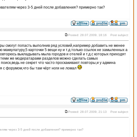
зователям через 3-5 дней после добавления? примерно так?
Posted: 28.07.2009, 18:16 Post subject:
ры смогут попасть выполнив ряд условий,например добавить не менее
ю маккулатуру,5 карточки 5 вещи ну и т.д.только ссылок не замыленных а
овторюсь выкладывать мыла городов и отелей и т.д.с которых приходят
 теми же модератарами разделов можно сделать самых
поиск,ведь не секрет что часто проскакивают повторы,и у админа
 с форумом,что бы там чёрт ноги не ломал
Posted: 28.07.2009, 21:13 Post subject:
телям через 3-5 дней после добавления? примерно так?