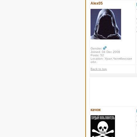
Alex05
Gender:
Joined: 04 Dec 2008
Posts: 52
Location: Урал,Челябинская
обл.
Back to top
качок