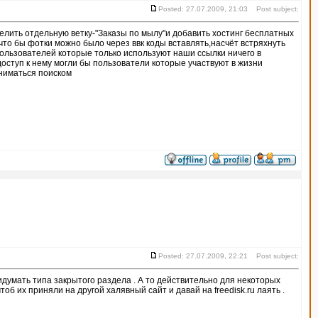
Posted: 27.07.2009, 21:03 Post subject:
елить отдельную ветку-"Заказы по мылу"и добавить хостинг бесплатных
что бы фотки можно было через ввк коды вставлять,насчёт встряхнуть
 пользователей которые только используют наши ссылки ничего в
доступ к нему могли бы пользователи которые участвуют в жизни
аниматься поиском
Posted: 27.07.2009, 22:21 Post subject:
ридумать типа закрытого раздела . А то действительно для некоторых
об их приняли на другой халявный сайт и давай на freedisk.ru лаять .