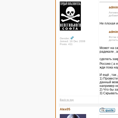
admin
Активн
добавл
Не плохая и
admin
Фотки 
Gender:
делать
Joined: 16 Dec 2008
Posts: 411
Может на са
радикале , 
сделать за
Россию ( а 
жди пока на
И ещё , так 
1) Провести
данный моме
например не
2) Что бы 
3) Скрывать
Back to top
Alex05