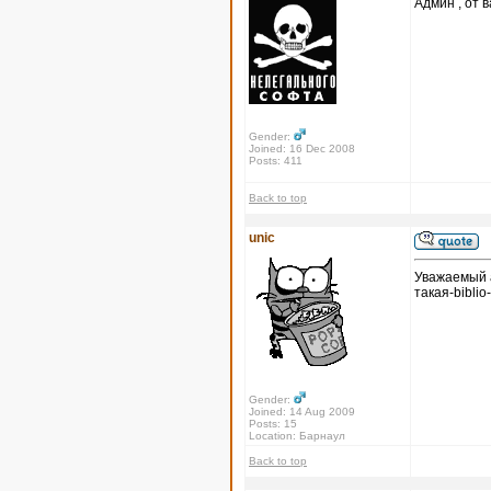
Админ , от в
Gender:
Joined: 16 Dec 2008
Posts: 411
Back to top
unic
Уважаемый а
такая-biblio
Gender:
Joined: 14 Aug 2009
Posts: 15
Location: Барнаул
Back to top