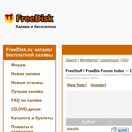
Халява и бесплатное
FreeDisk.ru: каталог
бесплатной халявы
Search
|
Memberlist
|
Usergroups
|
FAQ
Форум
FreeStuff / FreeBie Forum Index
->
О
Новая халява
Users browsing this topic:0 Registered, 0 Hidde
Registered Users: None
Новые отзывы
[New Topic]
[Answer]
Лучшая халява
FAQ по халяве
CD,DVD-диски
Каталоги и буклеты
Author
Плакаты и
Alex05
календари