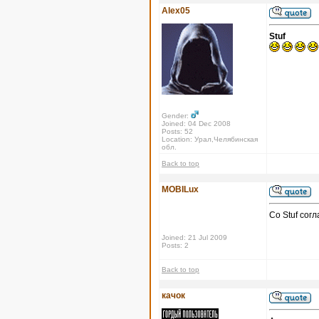
Alex05
Stuf
Gender:
Joined: 04 Dec 2008
Posts: 52
Location: Урал,Челябинская
обл.
Back to top
MOBILux
Со Stuf сог
Joined: 21 Jul 2009
Posts: 2
Back to top
качок