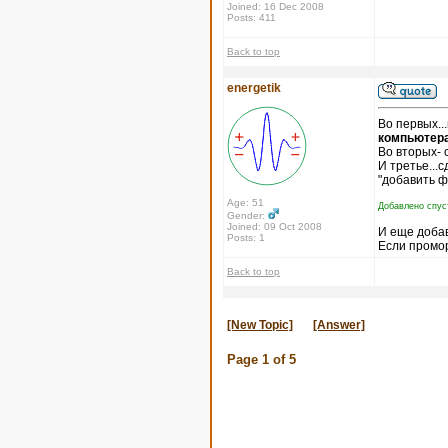
Joined: 16 Dec 2008
Posts: 411
Back to top
energetik
Во первых..
компьютера
Во вторых- 
И третье...
"добавить ф
Age: 51
Добавлено спус
Gender:
Joined: 09 Oct 2008
И еще доба
Posts: 1
Если промор
Back to top
[New Topic]
[Answer]
Page
1
of
5