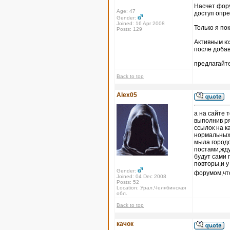
Насчет форум
Age: 47
доступ опр
Gender:
Joined: 16 Apr 2008
Только я по
Posts: 129
Активным юз
после доба
предлагайте
Back to top
Alex05
а на сайте 
выполнив ря
ссылок на к
нормальных 
мыла городо
постами,жду
будут сами 
повторы,и 
Gender:
форумом,что
Joined: 04 Dec 2008
Posts: 52
Location: Урал,Челябинская
обл.
Back to top
качок