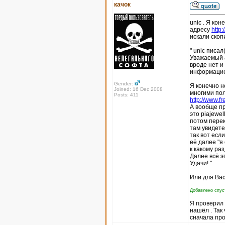
качок
unic . Я кон
адресу
http
искали скоп
" unic писал(
Уважаемый а
вроде нет и
информацие
Gender:
Я конечно н
Joined: 16 Dec 2008
многими пол
Posts: 411
http://www.fr
А вообще пр
это piajewel
потом перек
там увидете
так вот есл
её далее "я
к какому ра
Далее всё э
Удачи! "
Или для Вас
Добавлено спуст
Я проверил п
нашёл . Так
сначала про