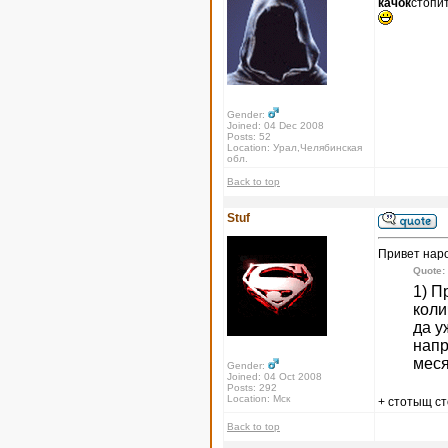
качок
стопи
Gender:
Joined: 04 Dec 2008
Posts: 52
Location: Урал,Челябинская
обл.
Back to top
Stuf
Привет нар
Quote:
1) П
коли
да у
напр
меся
Gender:
Joined: 04 Oct 2008
Posts: 292
Location: Мск
+ стотыщ с
Back to top