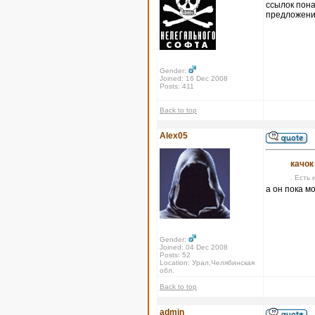
ссылок пона
предложения
Gender:
Joined: 16 Dec 2008
Posts: 411
Back to top
Alex05
качок
. Есть 
а он пока м
Gender:
Joined: 04 Dec 2008
Posts: 52
Location: Урал,Челябинская
обл.
Back to top
admin