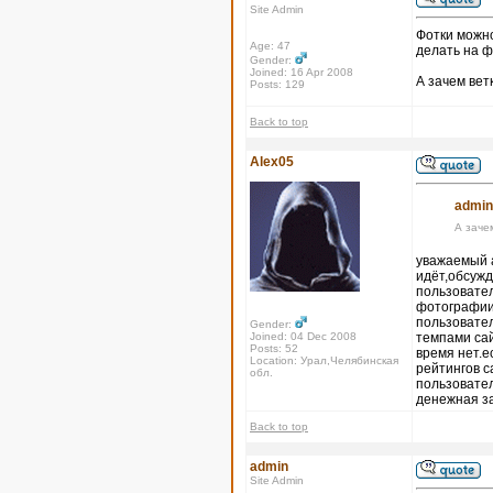
Site Admin
Фотки можно
Age: 47
делать на ф
Gender:
Joined: 16 Apr 2008
А зачем вет
Posts: 129
Back to top
Alex05
admin
А заче
уважаемый а
идёт,обсужд
пользовател
фотографии,
пользовател
Gender:
Joined: 04 Dec 2008
темпами сай
Posts: 52
время нет.е
Location: Урал,Челябинская
рейтингов с
обл.
пользовател
денежная з
Back to top
admin
Site Admin