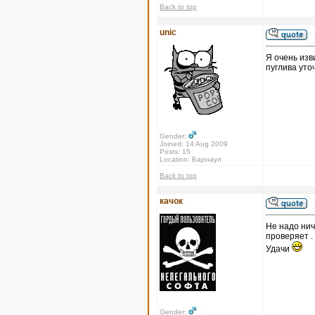
Back to top
unic
Я очень изв
пуглива уто
Gender:
Joined: 14 Aug 2009
Posts: 15
Location: Барнаул
Back to top
качок
Не надо нич
проверяет .
Удачи
Gender: