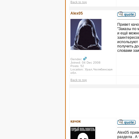
Back to top
Alex05
Привет качо
"Заказы по 
и ещё можно
заинтересов
используют 
получить до
словами за
Gender:
Joined: 04 Dec 2008
Posts: 52
Location: Урал,Челябинская
обл.
Back to top
качок
Alex05 прив
раздела . А