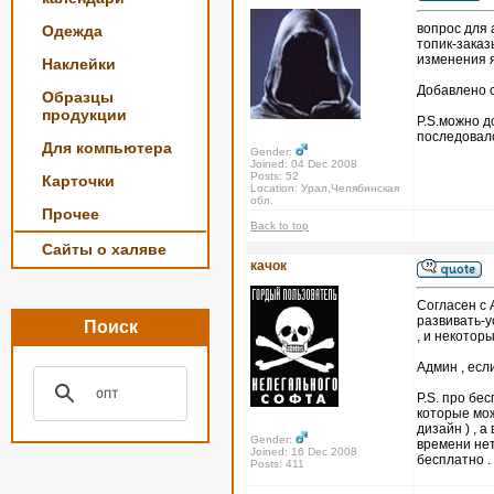
вопрос для
Одежда
топик-заказ
изменения я
Наклейки
Добавлено с
Образцы
продукции
P.S.можно д
последовал
Для компьютера
Gender:
Joined: 04 Dec 2008
Posts: 52
Карточки
Location: Урал,Челябинская
обл.
Прочее
Back to top
Сайты о халяве
качок
Согласен с 
развивать-у
Поиск
, и некотор
Админ , есл
P.S. про бе
которые мож
дизайн ) , 
Gender:
времени нет
Joined: 16 Dec 2008
бесплатно .
Posts: 411