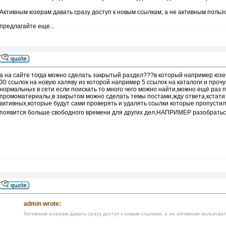
Активным юзерам давать сразу доступ к новым ссылкам, а не активным поль
предлагайте еще...
а на сайте тогда можно сделать закрытый раздел???в который например юзе
30 ссылок на новую халяву из которой например 5 ссылок на каталоги и прочу
нормальных в сети если поискать то много чего можно найти,можно ещё раз п
промоматериалы,в закрытом можно сделать темы постами,жду ответа,кстати
активных,которые будут сами проверять и удалять ссылки которые пропустил 
появится больше свободного времени для других дел,НАПРИМЕР разобраться
admin wrote:
Активным юзерам давать сразу доступ к новым ссылкам, а не активным пользова