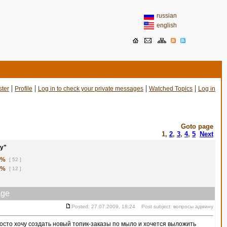
russian
english
|
|
|
|
ster
Profile
Log in to check your private messages
Watched Topics
Log in
Goto page
1
,
2
,
3
,
4
,
5
Next
у"
1%
[ 52 ]
8%
[ 12 ]
ge
Posted: 27.07.2009, 18:24 Post subject: вопросы админу
сто хочу создать новый топик-заказы по мыло и хочется выложить