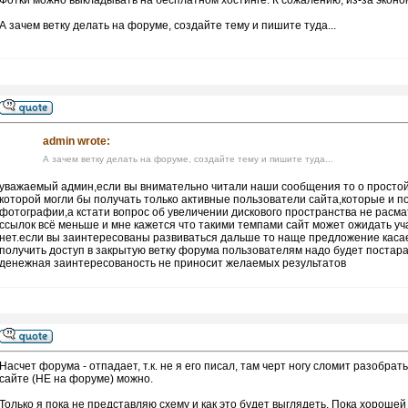
Фотки можно выкладывать на бесплатном хостинге. К сожалению, из-за эконом
А зачем ветку делать на форуме, создайте тему и пишите туда...
admin wrote:
А зачем ветку делать на форуме, создайте тему и пишите туда...
уважаемый админ,если вы внимательно читали наши сообщения то о простой 
которой могли бы получать только активные пользователи сайта,которые и по
фотографии,а кстати вопрос об увеличении дискового пространства не расм
ссылок всё меньше и мне кажется что такими темпами сайт может ожидать уч
нет.если вы заинтересованы развиваться дальше то наще предложение касае
получить доступ в закрытую ветку форума пользователям надо будет постар
денежная заинтересованость не приносит желаемых результатов
Насчет форума - отпадает, т.к. не я его писал, там черт ногу сломит разобр
сайте (НЕ на форуме) можно.
Только я пока не представляю схему и как это будет выглядеть. Пока хорошей 