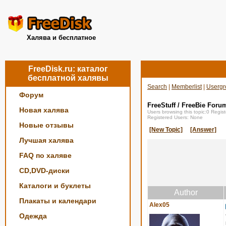
Халява и бесплатное
FreeDisk.ru: каталог
бесплатной халявы
Search
|
Memberlist
|
Usergr
Форум
FreeStuff / FreeBie Foru
Новая халява
Users browsing this topic:0 Regi
Registered Users: None
Новые отзывы
[New Topic]
[Answer]
Лучшая халява
FAQ по халяве
CD,DVD-диски
Каталоги и буклеты
Author
Плакаты и календари
Alex05
Одежда