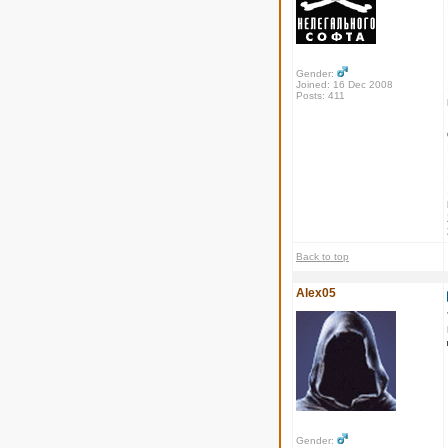
Gender:
Joined: 16 Dec 2008
Posts: 411
Back to top
Alex05
Gender: