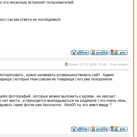
ю это несколько встряхнёт пользователей
ст,так как ответа не последовало
Posted: 27.07.2009, 20:46 Post subject:
аинтересовать , нужно развивать-усовершенствовать сайт . Админ
оварищи ( которые Нам совсем не товарищи ) его уже похоронили .
ырёх фотографий , которые можно выложить к халяве , не хватает .
 нет места , и приходится выкладываться на радикале ( что очень лень ,
дывать такие фотки уже бесплатно . Alex05 ты это имел ввиду ?