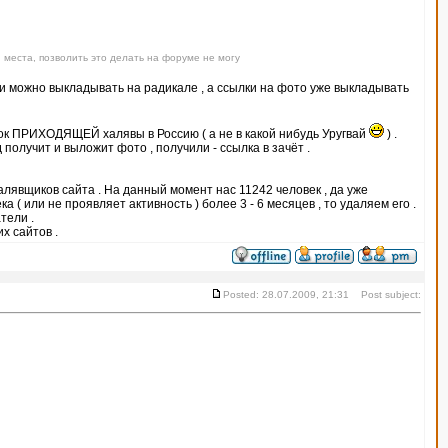
 места, позволить это делать на форуме не могу
тки можно выкладывать на радикале , а ссылки на фото уже выкладывать
ок ПРИХОДЯЩЕЙ халявы в Россию ( а не в какой нибудь Уругвай
) .
получит и выложит фото , получили - ссылка в зачёт .
халявщиков сайта . На данный момент нас 11242 человек , да уже
 ( или не проявляет активность ) более 3 - 6 месяцев , то удаляем его .
тели .
х сайтов .
Posted: 28.07.2009, 21:31 Post subject: