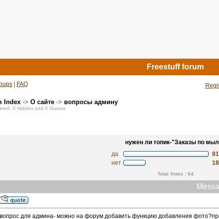
Freestuff forum
oups
|
FAQ
Regi
m Index
->
О сайте
->
вопросы админу
stered, 0 Hidden and 0 Guests
нужен ли топик-"Заказы по мыл
да
8
нет
1
Total Votes : 64
Messa
вопрос для админа- можно на форум добавить функцию добавления фото?про