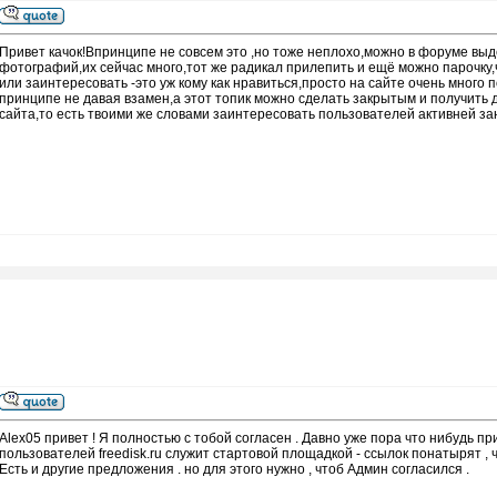
Привет качок!Впринципе не совсем это ,но тоже неплохо,можно в форуме выд
фотографий,их сейчас много,тот же радикал прилепить и ещё можно парочку,
или заинтересовать -это уж кому как нравиться,просто на сайте очень много
принципе не давая взамен,а этот топик можно сделать закрытым и получить 
сайта,то есть твоими же словами заинтересовать пользователей активней з
Alex05 привет ! Я полностью с тобой согласен . Давно уже пора что нибудь п
пользователей freedisk.ru служит стартовой площадкой - ссылок понатырят , чт
Есть и другие предложения . но для этого нужно , чтоб Админ согласился .