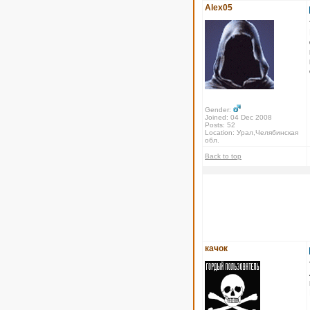
Alex05
Gender:
Joined: 04 Dec 2008
Posts: 52
Location: Урал,Челябинская
обл.
Back to top
качок