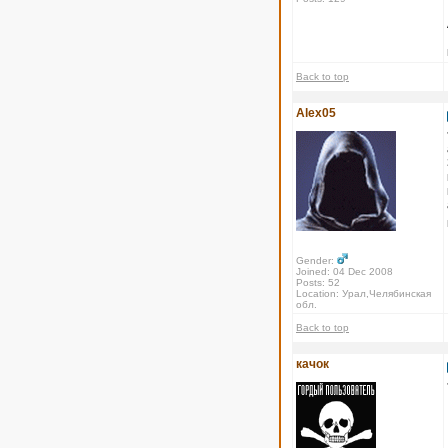
Back to top
Alex05
Gender:
Joined: 04 Dec 2008
Posts: 52
Location: Урал,Челябинская
обл.
Back to top
качок