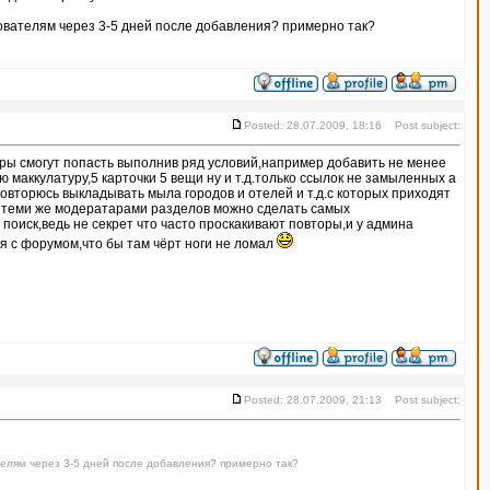
зователям через 3-5 дней после добавления? примерно так?
Posted: 28.07.2009, 18:16 Post subject:
ры смогут попасть выполнив ряд условий,например добавить не менее
ю маккулатуру,5 карточки 5 вещи ну и т.д.только ссылок не замыленных а
овторюсь выкладывать мыла городов и отелей и т.д.с которых приходят
 теми же модератарами разделов можно сделать самых
поиск,ведь не секрет что часто проскакивают повторы,и у админа
 с форумом,что бы там чёрт ноги не ломал
Posted: 28.07.2009, 21:13 Post subject:
телям через 3-5 дней после добавления? примерно так?