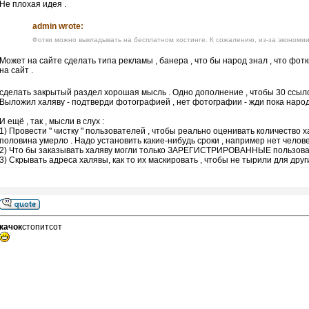
Не плохая идея .
admin wrote:
Фотки можно выкладывать на бесплатном хостинге. К сожалению, из-за экономии
Может на сайте сделать типа рекламы , банера , что бы народ знал , что фо
на сайт .
сделать закрытый раздел хорошая мысль . Одно дополнение , чтобы 30 ссыл
Выложил халяву - подтверди фотографией , нет фотографии - жди пока народ 
И ещё , так , мысли в слух :
1) Провести " чистку " пользователей , чтобы реально оценивать количество 
половина умерло . Надо установить какие-нибудь сроки , например нет человека
2) Что бы заказывать халяву могли только ЗАРЕГИСТРИРОВАННЫЕ пользова
3) Скрывать адреса халявы, как то их маскировать , чтобы не тырили для други
качок
стопитсот