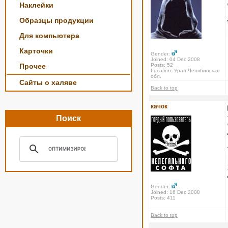
Наклейки
Образцы продукции
Для компьютера
Карточки
Gender:
Joined: 04 Dec 2008
Прочее
Posts: 52
Location: Урал,Челябинская
обл.
Сайты о халяве
Back to top
качок
Поиск
Gender:
Joined: 16 Dec 2008
Posts: 411
Back to top