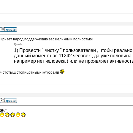
Привет народ поддерживаю вас целиком и полностью!
Quote:
1) Провести " чистку " пользователей , чтобы реальн
данный момент нас 11242 человек , да уже половина у
например нет человека ( или не проявляет активность )
+ стотыщ стопицотными купюрами
Stuf