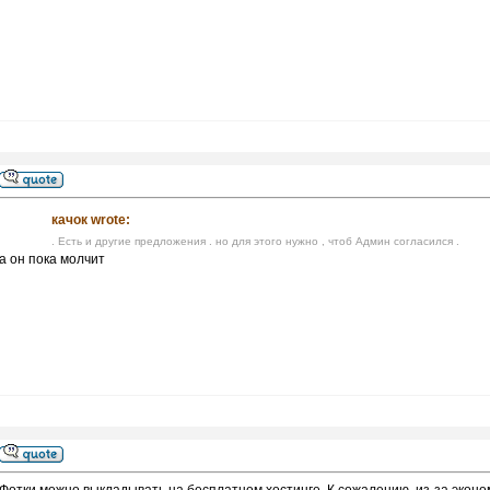
качок wrote:
. Есть и другие предложения . но для этого нужно , чтоб Админ согласился .
а он пока молчит