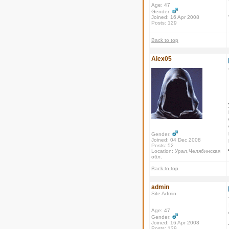
Age: 47
Gender:
Joined: 16 Apr 2008
Posts: 129
Back to top
Alex05
Gender:
Joined: 04 Dec 2008
Posts: 52
Location: Урал,Челябинская
обл.
Back to top
admin
Site Admin
Age: 47
Gender:
Joined: 16 Apr 2008
Posts: 129