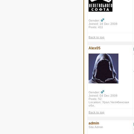
Gender:
Joined: 16 Dec 2008
Posts: 411
Back to top
Alex05
Gender:
Joined: 04 Dec 2008
Posts: 52
Location: Урал,Челябинская
обл.
Back to top
admin
Site Admin