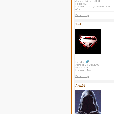
Joined: 04 Dec 2008
Posts: 52
Location: Урал,Челябинская
обл.
Back to top
Stuf
Gender:
Joined: 04 Oct 2008
Posts: 292
Location: Мск
Back to top
Alex05