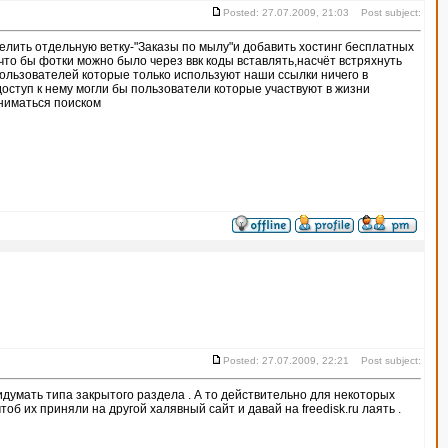
Posted: 27.07.2009, 21:03 Post subject:
елить отдельную ветку-"Заказы по мылу"и добавить хостинг бесплатных
что бы фотки можно было через ввк коды вставлять,насчёт встряхнуть
 пользователей которые только используют наши ссылки ничего в
доступ к нему могли бы пользователи которые участвуют в жизни
аниматься поиском
Posted: 27.07.2009, 22:21 Post subject:
ридумать типа закрытого раздела . А то действительно для некоторых
об их приняли на другой халявный сайт и давай на freedisk.ru лаять .