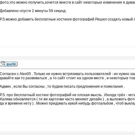
фото,что можно получить,хочется внести в сайт некоторые изменения я дума
Добавлено спустя 2 минуты 59 секунд:
P.S.можно добавить бесплатные хостинги фотографий Решил создать новый по
Согласен с Alex05 . Только не нужно встряхивать пользователей - их нужно з
давайте как то развиваться , а то сайт стоит на одном месте , и некоторые т
Админ , если Вы согласны , то будем писать предложения и пожелания .
P.S. про бесплатный хостинг фотографий не плохая мысль . Иногда трёх - чет
Халява обновляется ( те же карточки часто меняют дизайн ) , а выложить фото
да и времени нету ) . Можно придумать какой нибудь фотоальбом , чтоб выкла