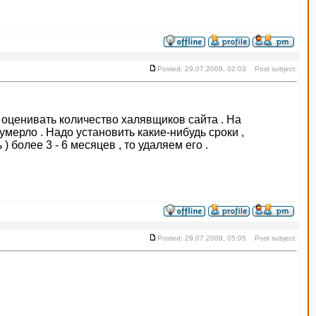
Posted: 29.07.2009, 02:03 Post subject:
о оценивать количество халявщиков сайта . На
мерло . Надо установить какие-нибудь сроки ,
 более 3 - 6 месяцев , то удаляем его .
Posted: 29.07.2009, 05:05 Post subject: