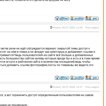
ии места, позволить это делать на форуме не могу.
Posted: 28.07.2009, 12:06 Post subject:
ветке речи не идёт,обсуждается вариант закрытой темы доступ к
стят на нём в темах,а не флудят как некоторые,и добавляют ссылки и
атривается?ведь пользователей на сайте всё больше а добавленных
асть большинства сайтов халявы которые вроде бы и есть и в тоже время
тся кстати и рейтингов сайта и количества посещений,ведь чтобы
аться,добавить ссылки,фотографии,посты по темам,вы же видете,что
Posted: 28.07.2009, 14:27 Post subject:
аться, а вот ограничить доступ определенным пользователям на самом
идеи не прозвучало...