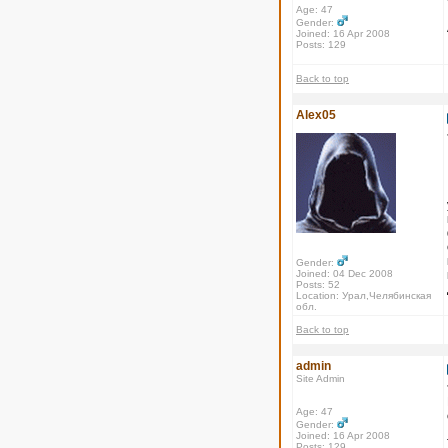
Age: 47
Gender:
Joined: 16 Apr 2008
Posts: 129
Back to top
Alex05
Gender:
Joined: 04 Dec 2008
Posts: 52
Location: Урал,Челябинская
обл.
Back to top
admin
Site Admin
Age: 47
Gender:
Joined: 16 Apr 2008
Posts: 129