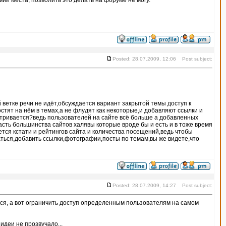
ии места, позволить это делать на форуме не могу.
Posted: 28.07.2009, 12:06 Post subject:
ветке речи не идёт,обсуждается вариант закрытой темы доступ к
стят на нём в темах,а не флудят как некоторые,и добавляют ссылки и
атривается?ведь пользователей на сайте всё больше а добавленных
асть большинства сайтов халявы которые вроде бы и есть и в тоже время
тся кстати и рейтингов сайта и количества посещений,ведь чтобы
аться,добавить ссылки,фотографии,посты по темам,вы же видете,что
Posted: 28.07.2009, 14:27 Post subject:
аться, а вот ограничить доступ определенным пользователям на самом
идеи не прозвучало...