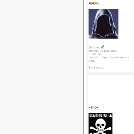
Alex05
Gender:
Joined: 04 Dec 2008
Posts: 52
Location: Урал,Челябинская
обл.
Back to top
качок