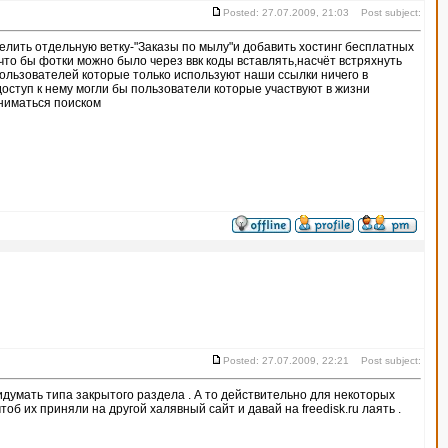
Posted: 27.07.2009, 21:03 Post subject:
елить отдельную ветку-"Заказы по мылу"и добавить хостинг бесплатных
что бы фотки можно было через ввк коды вставлять,насчёт встряхнуть
 пользователей которые только используют наши ссылки ничего в
доступ к нему могли бы пользователи которые участвуют в жизни
аниматься поиском
Posted: 27.07.2009, 22:21 Post subject:
ридумать типа закрытого раздела . А то действительно для некоторых
об их приняли на другой халявный сайт и давай на freedisk.ru лаять .