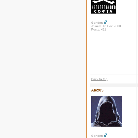
Gender:
Joined: 16 Dec 2008
Posts: 411
Back to top
Alex05
Gender: