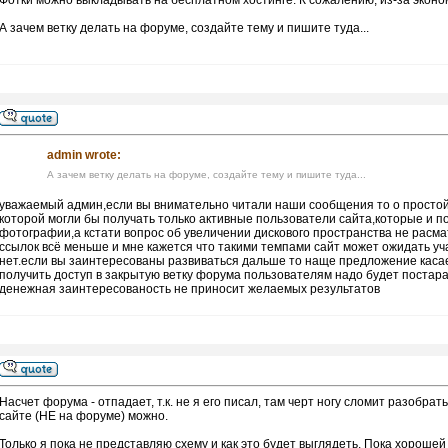
Фотки можно выкладывать на бесплатном хостинге. К сожалению, из-за эконом
А зачем ветку делать на форуме, создайте тему и пишите туда...
admin wrote:
А зачем ветку делать на форуме, создайте тему и пишите туда...
уважаемый админ,если вы внимательно читали наши сообщения то о простой 
которой могли бы получать только активные пользователи сайта,которые и по
фотографии,а кстати вопрос об увеличении дискового пространства не расм
ссылок всё меньше и мне кажется что такими темпами сайт может ожидать уч
нет.если вы заинтересованы развиваться дальше то наще предложение касае
получить доступ в закрытую ветку форума пользователям надо будет постар
денежная заинтересованость не приносит желаемых результатов
Насчет форума - отпадает, т.к. не я его писал, там черт ногу сломит разобр
сайте (НЕ на форуме) можно.
Только я пока не представляю схему и как это будет выглядеть. Пока хорошей 