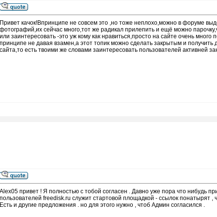
Привет качок!Впринципе не совсем это ,но тоже неплохо,можно в форуме выд
фотографий,их сейчас много,тот же радикал прилепить и ещё можно парочку,
или заинтересовать -это уж кому как нравиться,просто на сайте очень много
принципе не давая взамен,а этот топик можно сделать закрытым и получить 
сайта,то есть твоими же словами заинтересовать пользователей активней з
Alex05 привет ! Я полностью с тобой согласен . Давно уже пора что нибудь п
пользователей freedisk.ru служит стартовой площадкой - ссылок понатырят , чт
Есть и другие предложения . но для этого нужно , чтоб Админ согласился .