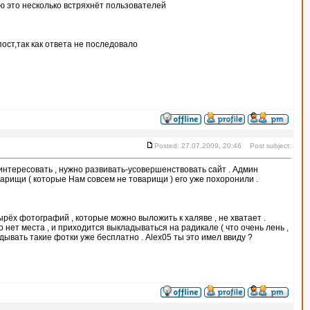
ю это несколько встряхнёт пользователей
ст,так как ответа не последовало
Posted: 27.07.2009, 20:46 Post subject:
аинтересовать , нужно развивать-усовершенствовать сайт . Админ
оварищи ( которые Нам совсем не товарищи ) его уже похоронили .
ырёх фотографий , которые можно выложить к халяве , не хватает .
 нет места , и приходится выкладываться на радикале ( что очень лень ,
дывать такие фотки уже бесплатно . Alex05 ты это имел ввиду ?