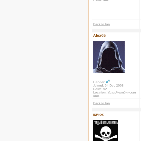
Back to top
Alex05
Gender:
Joined: 04 Dec 2008
Posts: 52
Location: Урал,Челябинская
обл.
Back to top
качок