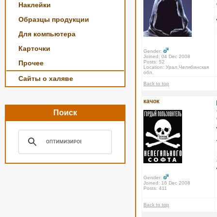
Наклейки
Образцы продукции
Для компьютера
Карточки
Gender:
Joined: 04 Dec 2008
Прочее
Posts: 52
Location: Урал,Челябинская
обл.
Сайты о халяве
Back to top
качок
Поиск
Gender:
Joined: 16 Dec 2008
Posts: 411
Back to top