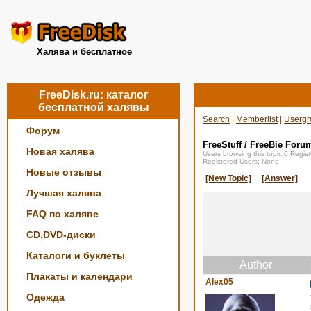
Халява и бесплатное
FreeDisk.ru: каталог
бесплатной халявы
Search
|
Memberlist
|
Usergr
Форум
FreeStuff / FreeBie Foru
Новая халява
Users browsing this topic:0 Regi
Registered Users: None
Новые отзывы
[New Topic]
[Answer]
Лучшая халява
FAQ по халяве
CD,DVD-диски
Каталоги и буклеты
Author
Плакаты и календари
Alex05
Одежда