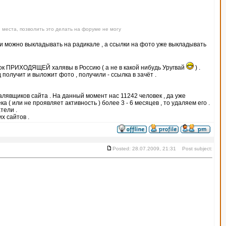
 места, позволить это делать на форуме не могу
тки можно выкладывать на радикале , а ссылки на фото уже выкладывать
ок ПРИХОДЯЩЕЙ халявы в Россию ( а не в какой нибудь Уругвай
) .
получит и выложит фото , получили - ссылка в зачёт .
халявщиков сайта . На данный момент нас 11242 человек , да уже
 ( или не проявляет активность ) более 3 - 6 месяцев , то удаляем его .
тели .
х сайтов .
Posted: 28.07.2009, 21:31 Post subject: