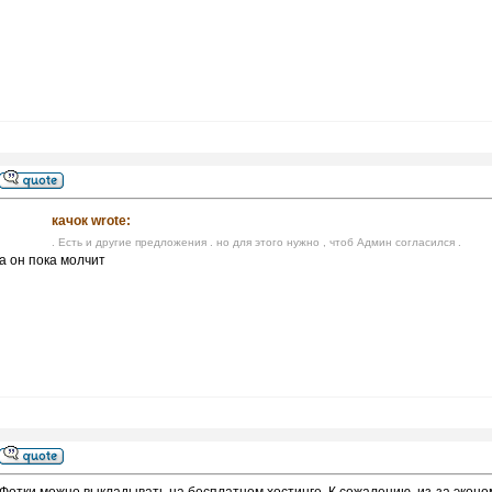
качок wrote:
. Есть и другие предложения . но для этого нужно , чтоб Админ согласился .
а он пока молчит