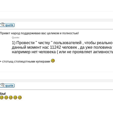
Привет народ поддерживаю вас целиком и полностью!
Quote:
1) Провести " чистку " пользователей , чтобы реальн
данный момент нас 11242 человек , да уже половина у
например нет человека ( или не проявляет активность )
+ стотыщ стопицотными купюрами
Stuf