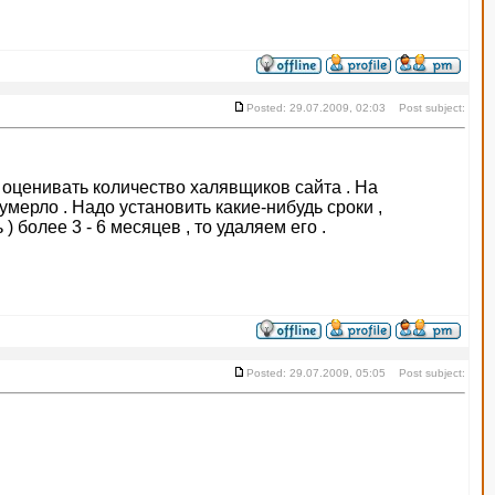
Posted: 29.07.2009, 02:03 Post subject:
о оценивать количество халявщиков сайта . На
мерло . Надо установить какие-нибудь сроки ,
 более 3 - 6 месяцев , то удаляем его .
Posted: 29.07.2009, 05:05 Post subject: