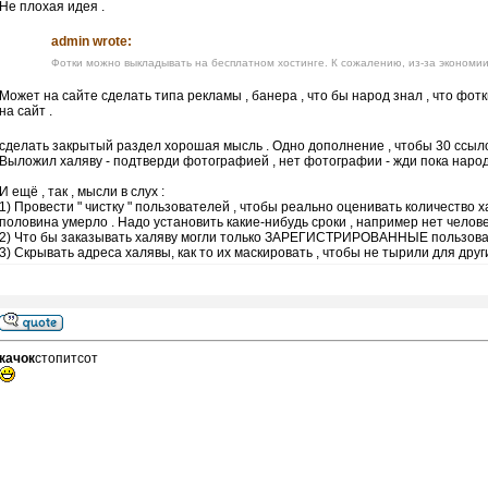
Не плохая идея .
admin wrote:
Фотки можно выкладывать на бесплатном хостинге. К сожалению, из-за экономии
Может на сайте сделать типа рекламы , банера , что бы народ знал , что фо
на сайт .
сделать закрытый раздел хорошая мысль . Одно дополнение , чтобы 30 ссыл
Выложил халяву - подтверди фотографией , нет фотографии - жди пока народ 
И ещё , так , мысли в слух :
1) Провести " чистку " пользователей , чтобы реально оценивать количество 
половина умерло . Надо установить какие-нибудь сроки , например нет человека
2) Что бы заказывать халяву могли только ЗАРЕГИСТРИРОВАННЫЕ пользова
3) Скрывать адреса халявы, как то их маскировать , чтобы не тырили для други
качок
стопитсот