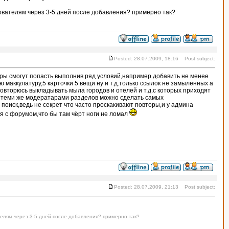
зователям через 3-5 дней после добавления? примерно так?
Posted: 28.07.2009, 18:16 Post subject:
ры смогут попасть выполнив ряд условий,например добавить не менее
ю маккулатуру,5 карточки 5 вещи ну и т.д.только ссылок не замыленных а
овторюсь выкладывать мыла городов и отелей и т.д.с которых приходят
 теми же модератарами разделов можно сделать самых
поиск,ведь не секрет что часто проскакивают повторы,и у админа
 с форумом,что бы там чёрт ноги не ломал
Posted: 28.07.2009, 21:13 Post subject:
телям через 3-5 дней после добавления? примерно так?