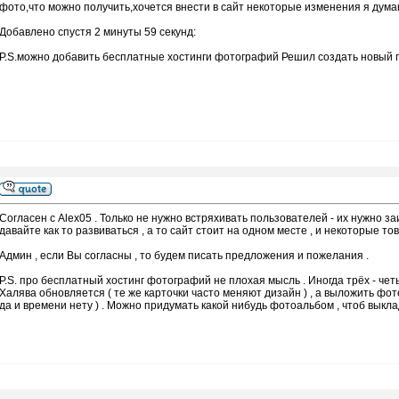
фото,что можно получить,хочется внести в сайт некоторые изменения я дума
Добавлено спустя 2 минуты 59 секунд:
P.S.можно добавить бесплатные хостинги фотографий Решил создать новый по
Согласен с Alex05 . Только не нужно встряхивать пользователей - их нужно з
давайте как то развиваться , а то сайт стоит на одном месте , и некоторые т
Админ , если Вы согласны , то будем писать предложения и пожелания .
P.S. про бесплатный хостинг фотографий не плохая мысль . Иногда трёх - чет
Халява обновляется ( те же карточки часто меняют дизайн ) , а выложить фото
да и времени нету ) . Можно придумать какой нибудь фотоальбом , чтоб выкла