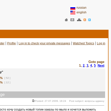
russian
english
|
|
|
|
ster
Profile
Log in to check your private messages
Watched Topics
Log in
Goto page
1
,
2
,
3
,
4
,
5
Next
у"
1%
[ 52 ]
8%
[ 12 ]
ge
Posted: 27.07.2009, 18:24 Post subject: вопросы админу
сто хочу создать новый топик-заказы по мыло и хочется выложить