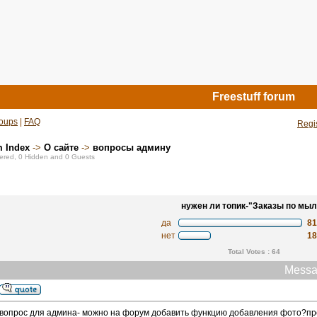
Freestuff forum
oups
|
FAQ
Regi
m Index
->
О сайте
->
вопросы админу
stered, 0 Hidden and 0 Guests
нужен ли топик-"Заказы по мыл
да
8
нет
1
Total Votes : 64
Messa
вопрос для админа- можно на форум добавить функцию добавления фото?про