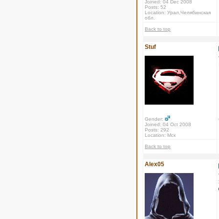
Joined: 04 Dec 2008
Posts: 52
Location: Урал,Челябинская
обл.
Back to top
Stuf
Gender:
Joined: 04 Oct 2008
Posts: 292
Location: Мск
Back to top
Alex05