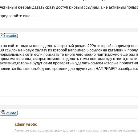
Активным юзерам давать сразу доступ к новым ссылкам, а не активным поль
предлагайте еще...
а на сайте тогда можно сделать закрытый раздел???в который например юзе
30 ссылок на новую халяву из которой например 5 ссылок на каталоги и прочу
нормальных в сети если поискать то много чего можно найти,можно ещё раз п
промоматериалы,в закрытом можно сделать темы постами,жду ответа,кстати
активных,которые будут сами проверять и удалять ссылки которые пропустил 
появится больше свободного времени для других дел,НАПРИМЕР разобраться
admin wrote:
Активным юзерам давать сразу доступ к новым ссылкам, а не активным пользова