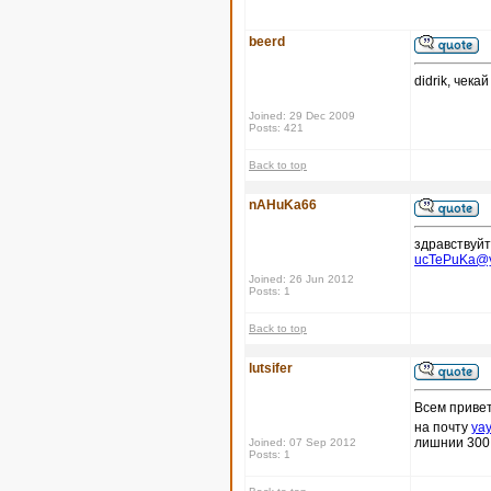
beerd
didrik, чека
Joined: 29 Dec 2009
Posts: 421
Back to top
nAHuKa66
здравствуйт
ucTePuKa@y
Joined: 26 Jun 2012
Posts: 1
Back to top
lutsifer
Всем привет
на почту
ya
лишнии 300 
Joined: 07 Sep 2012
Posts: 1