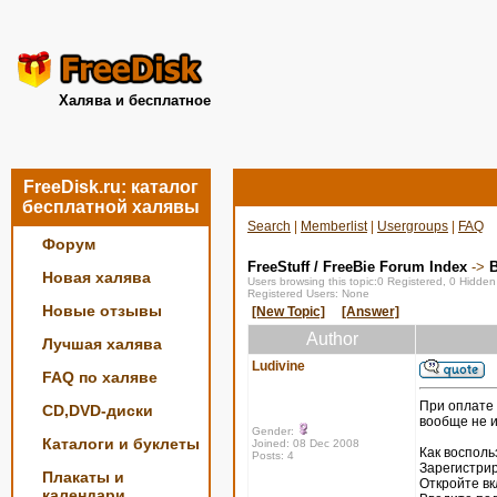
Халява и бесплатное
FreeDisk.ru: каталог
бесплатной халявы
Search
|
Memberlist
|
Usergroups
|
FAQ
Форум
FreeStuff / FreeBie Forum Index
->
Новая халява
Users browsing this topic:0 Registered, 0 Hidde
Registered Users: None
Новые отзывы
[New Topic]
[Answer]
Author
Лучшая халява
Ludivine
FAQ по халяве
При оплате 
CD,DVD-диски
вообще не и
Gender:
Каталоги и буклеты
Joined: 08 Dec 2008
Как восполь
Posts: 4
Зарегистрир
Плакаты и
Откройте вк
календари