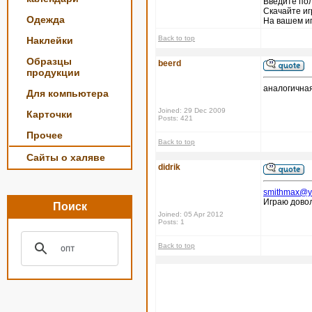
Введите пол
Скачайте иг
Одежда
На вашем иг
Back to top
Наклейки
Образцы
beerd
продукции
аналогичная
Для компьютера
Joined: 29 Dec 2009
Карточки
Posts: 421
Прочее
Back to top
Сайты о халяве
didrik
smithmax@y
Играю довол
Поиск
Joined: 05 Apr 2012
Posts: 1
Back to top