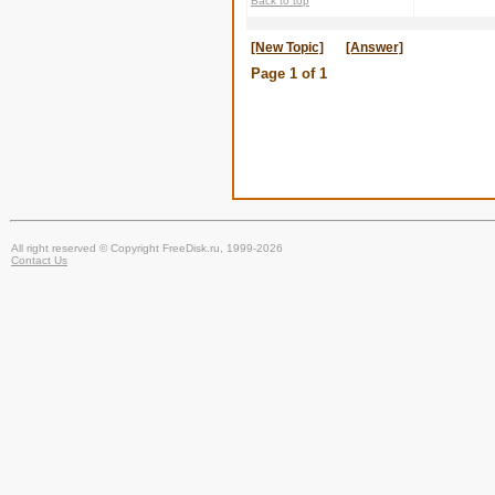
Back to top
[New Topic]
[Answer]
Page
1
of
1
All right reserved © Copyright FreeDisk.ru, 1999-2026
Contact Us