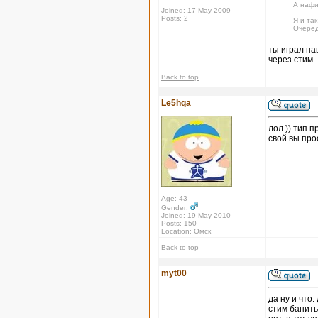
А нафи
Joined: 17 May 2009
Posts: 2
Я и так
Очеред
ты играл на
через стим -
Back to top
Le5hqa
лол )) тип п
свой вы про
Age: 43
Gender:
Joined: 19 May 2010
Posts: 150
Location: Омск
Back to top
myt00
да ну и что
стим банить