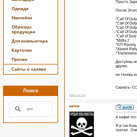
Просто Зар
Одежда
После Этого
Наклейки
*Call Of Duty
*Call Of Duty
Образцы
*Call Of Duty
продукции
*Call Of Duty
*Call of Duty
*Mafia 2
Для компьютера
*GTI Racing
*Xpand Rall
Карточки
*Trackmania
Прочее
Доступны игры
других.
Сайты о халяве
но теперь е
Скачать- 
Поиск
Back to top
качок
А нафиг это
Я и так боль
тратил . Оч