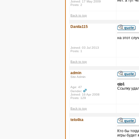
нет. а тут 
Joined: 17 May 2009
Posts: 2
Back to top
Danila115
на этот слу
Joined: 03 Jul 2013
Posts: 1
Back to top
admin
Site Admin
qip1
Age: 47
Ссылку удал
Gender:
Joined: 16 Apr 2008
Posts: 129
Back to top
telo4ka
Кто бы тогд
игры будет 