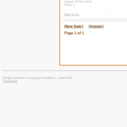
Joined: 08 Feb 2011
Posts: 1
Back to top
[New Topic]
[Answer]
Page
1
of
1
All right reserved © Copyright FreeDisk.ru, 1999-2026
Contact Us