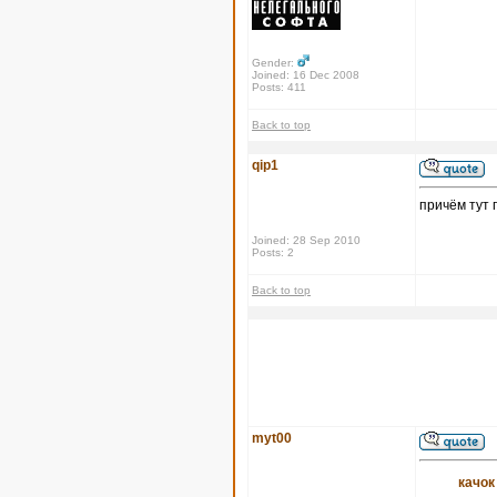
Gender:
Joined: 16 Dec 2008
Posts: 411
Back to top
qip1
причём тут 
Joined: 28 Sep 2010
Posts: 2
Back to top
myt00
качок