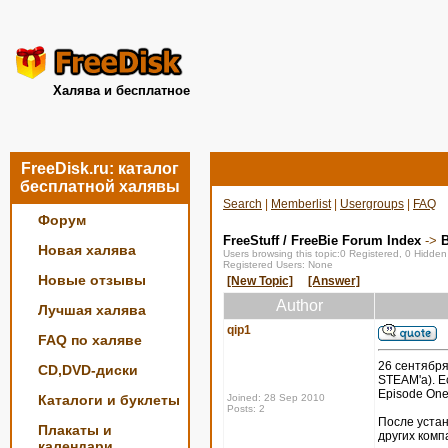
Халява и бесплатное
FreeDisk.ru: каталог
бесплатной халявы
Search
|
Memberlist
|
Usergroups
|
FAQ
Форум
FreeStuff / FreeBie Forum Index
->
Новая халява
Users browsing this topic:0 Registered, 0 Hidde
Registered Users: None
Новые отзывы
[New Topic]
[Answer]
Author
Лучшая халява
qip1
FAQ по халяве
26 сентября
CD,DVD-диски
STEAM'a). Ес
Episode One,
Каталоги и буклеты
Joined: 28 Sep 2010
Posts: 2
После устан
Плакаты и
других комп
календари