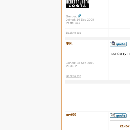
Gender:
Joined: 16 Dec 2008
Posts: 411
Back to top
qip1
причём тут 
Joined: 28 Sep 2010
Posts: 2
Back to top
myt00
качок