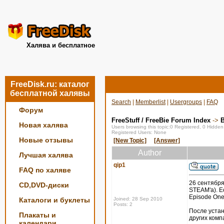
Халява и бесплатное
FreeDisk.ru: каталог
бесплатной халявы
Search
|
Memberlist
|
Usergroups
|
FAQ
Форум
FreeStuff / FreeBie Forum Index
->
Новая халява
Users browsing this topic:0 Registered, 0 Hidde
Registered Users: None
Новые отзывы
[New Topic]
[Answer]
Author
Лучшая халява
qip1
FAQ по халяве
26 сентября
CD,DVD-диски
STEAM'a). Ес
Episode One,
Каталоги и буклеты
Joined: 28 Sep 2010
Posts: 2
После устан
Плакаты и
других комп
календари