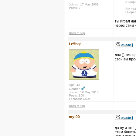
А нафи
Joined: 17 May 2009
Posts: 2
Я и так
Очеред
ты играл на
через стим -
Back to top
Le5hqa
лол )) тип п
свой вы про
Age: 43
Gender:
Joined: 19 May 2010
Posts: 150
Location: Омск
Back to top
myt00
да ну и что
стим банить