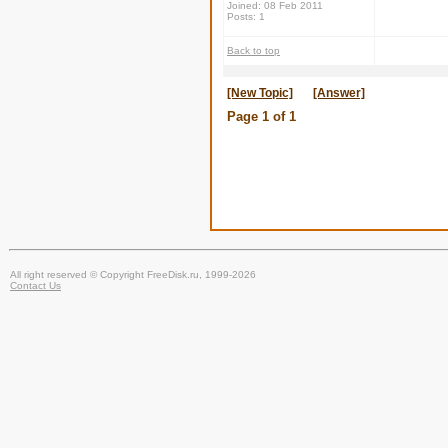
Joined: 08 Feb 2011
Posts: 1
Back to top
[New Topic]
[Answer]
Page
1
of
1
All right reserved © Copyright FreeDisk.ru, 1999-2026
Contact Us