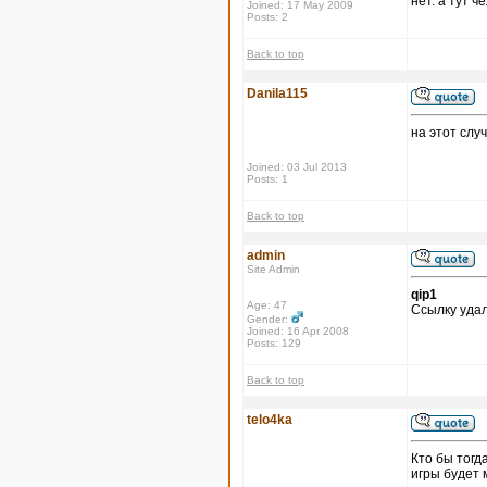
нет. а тут 
Joined: 17 May 2009
Posts: 2
Back to top
Danila115
на этот слу
Joined: 03 Jul 2013
Posts: 1
Back to top
admin
Site Admin
qip1
Age: 47
Ссылку удал
Gender:
Joined: 16 Apr 2008
Posts: 129
Back to top
telo4ka
Кто бы тогд
игры будет 