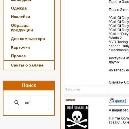
Просто Зар
Одежда
После Этого
Наклейки
*Call Of Duty
*Call Of Duty
Образцы
*Call Of Duty
продукции
*Call Of Duty
*Call of Duty
*Mafia 2
Для компьютера
*GTI Racing
*Xpand Rall
Карточки
*Trackmania
Прочее
Доступны игры
других.
Сайты о халяве
но теперь е
Скачать- 
Поиск
Back to top
качок
А нафиг это
Я и так боль
тратил . Оч