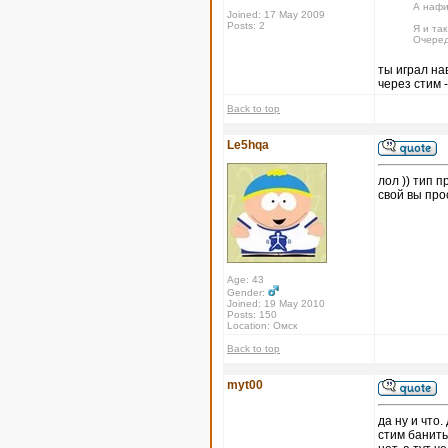
А нафи
Joined: 17 May 2009
Posts: 2
Я и так
Очеред
ты играл на
через стим -
Back to top
Le5hqa
лол )) тип п
свой вы про
Age: 43
Gender:
Joined: 19 May 2010
Posts: 150
Location: Омск
Back to top
myt00
да ну и что
стим банить