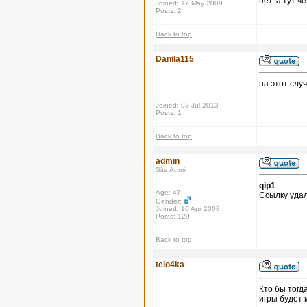
нет. а тут 
Joined: 17 May 2009
Posts: 2
Back to top
Danila115
на этот слу
Joined: 03 Jul 2013
Posts: 1
Back to top
admin
Site Admin
qip1
Age: 47
Ссылку удал
Gender:
Joined: 16 Apr 2008
Posts: 129
Back to top
telo4ka
Кто бы тогд
игры будет 