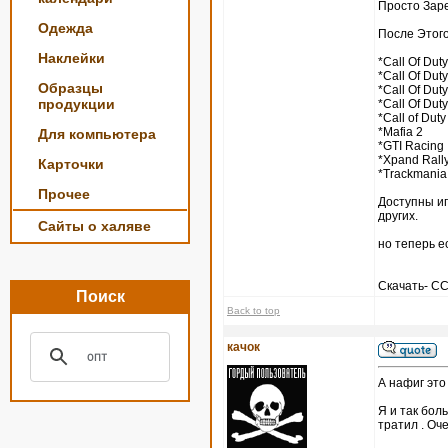
Просто Зар
Одежда
После Этого
Наклейки
*Call Of Duty
*Call Of Duty
Образцы
*Call Of Duty
продукции
*Call Of Duty
*Call of Duty
*Mafia 2
Для компьютера
*GTI Racing
*Xpand Rall
Карточки
*Trackmania
Прочее
Доступны игры
других.
Сайты о халяве
но теперь е
Скачать- 
Поиск
Back to top
качок
А нафиг это
Я и так боль
тратил . Оч