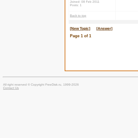
Joined: 08 Feb 2011
Posts: 1
Back to top
[New Topic]
[Answer]
Page
1
of
1
All right reserved © Copyright FreeDisk.ru, 1999-2026
Contact Us