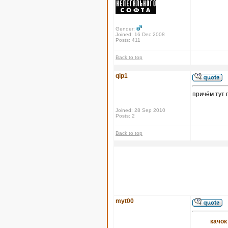
Gender:
Joined: 16 Dec 2008
Posts: 411
Back to top
qip1
причём тут 
Joined: 28 Sep 2010
Posts: 2
Back to top
myt00
качок