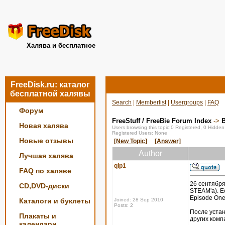
Халява и бесплатное
FreeDisk.ru: каталог
бесплатной халявы
Search
|
Memberlist
|
Usergroups
|
FAQ
Форум
FreeStuff / FreeBie Forum Index
->
Новая халява
Users browsing this topic:0 Registered, 0 Hidde
Registered Users: None
Новые отзывы
[New Topic]
[Answer]
Author
Лучшая халява
qip1
FAQ по халяве
26 сентября
CD,DVD-диски
STEAM'a). Ес
Episode One,
Каталоги и буклеты
Joined: 28 Sep 2010
Posts: 2
После устан
Плакаты и
других комп
календари