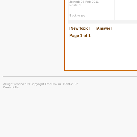
Joined: 08 Feb 2011
Posts: 1
Back to top
[New Topic]
[Answer]
Page
1
of
1
All right reserved © Copyright FreeDisk.ru, 1999-2026
Contact Us