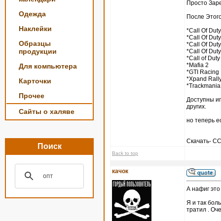
Просто Зар
Одежда
После Этого
Наклейки
*Call Of Duty
*Call Of Duty
Образцы
*Call Of Duty
продукции
*Call Of Duty
*Call of Duty
*Mafia 2
Для компьютера
*GTI Racing
*Xpand Rall
Карточки
*Trackmania
Прочее
Доступны игры
других.
Сайты о халяве
но теперь е
Скачать- 
Поиск
Back to top
качок
А нафиг это
Я и так боль
тратил . Оч