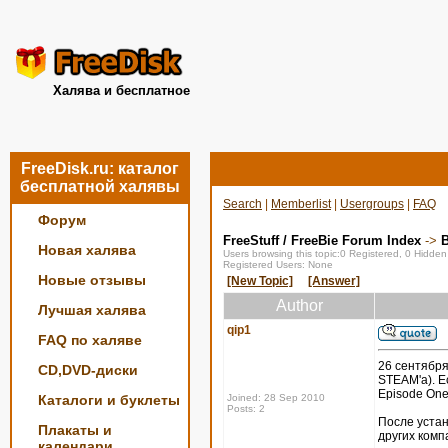
Халява и бесплатное
FreeDisk.ru: каталог
бесплатной халявы
Search
|
Memberlist
|
Usergroups
|
FAQ
Форум
FreeStuff / FreeBie Forum Index
->
Новая халява
Users browsing this topic:0 Registered, 0 Hidde
Registered Users: None
Новые отзывы
[New Topic]
[Answer]
Author
Лучшая халява
qip1
FAQ по халяве
26 сентября
CD,DVD-диски
STEAM'a). Ес
Episode One,
Каталоги и буклеты
Joined: 28 Sep 2010
Posts: 2
После устан
Плакаты и
других комп
календари