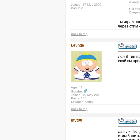
А нафи
Joined: 17 May 2009
Posts: 2
Я и так
Очеред
ты играл на
через стим -
Back to top
Le5hqa
лол )) тип п
свой вы про
Age: 43
Gender:
Joined: 19 May 2010
Posts: 150
Location: Омск
Back to top
myt00
да ну и что
стим банить