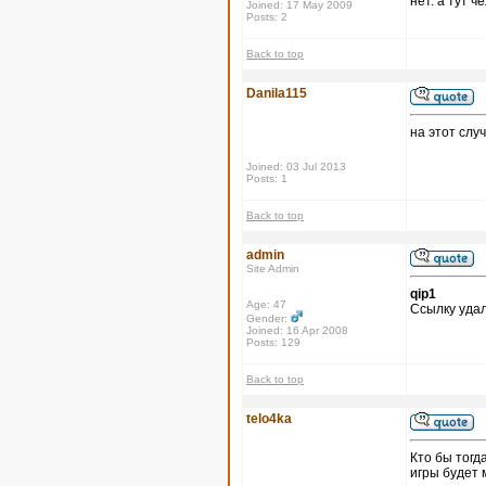
нет. а тут 
Joined: 17 May 2009
Posts: 2
Back to top
Danila115
на этот слу
Joined: 03 Jul 2013
Posts: 1
Back to top
admin
Site Admin
qip1
Age: 47
Ссылку удал
Gender:
Joined: 16 Apr 2008
Posts: 129
Back to top
telo4ka
Кто бы тогд
игры будет 