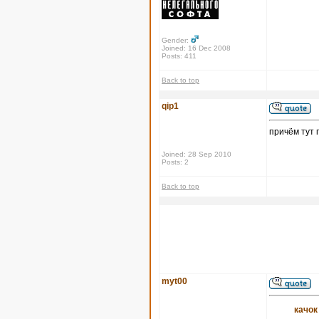
Gender:
Joined: 16 Dec 2008
Posts: 411
Back to top
qip1
причём тут 
Joined: 28 Sep 2010
Posts: 2
Back to top
myt00
качок