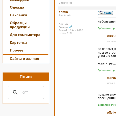
Back to top
Одежда
admin
Наклейки
Site Admin
небольшие 
Образцы
Age: 47
продукции
Gender:
Добавлено спус
Joined: 16 Apr 2008
Posts: 129
Для компьютера
Alex0
но зач
Карточки
во первых, 
Прочее
ну а во вто
убил 2-х зай
Сайты о халяве
кстати, реф
Добавлено спус
Поиск
Manow
может 
пока не вижу
посещения 
Добавлено спус
offeli