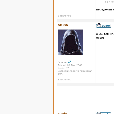
но я х
переделыват
Back to top
Alex05
а как там н
ответ
Gender:
Joined: 04 Dec 2008
Posts: 52
Location: Урал,Челябинская
обл.
Back to top
admin