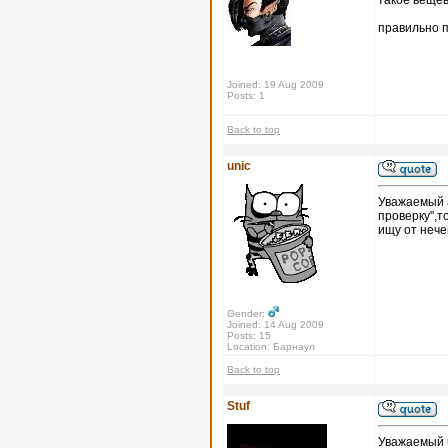
такое вещев
правильно п
Joined: 19 Aug 2009
Posts: 1
Back to top
unic
Уважаемый 
проверку",т
ищу от нече
Gender:
Joined: 14 Aug 2009
Posts: 15
Location: Барнаул
Back to top
Stuf
Уважаемый u