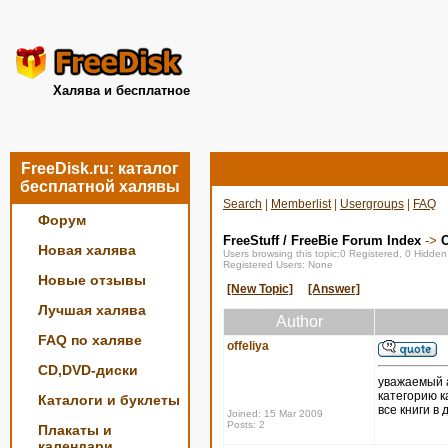
Халява и бесплатное
FreeDisk.ru: каталог
бесплатной халявы
Search
|
Memberlist
|
Usergroups
|
FAQ
Форум
FreeStuff / FreeBie Forum Index
->
О
Новая халява
Users browsing this topic:0 Registered, 0 Hidde
Registered Users: None
Новые отзывы
[New Topic]
[Answer]
Лучшая халява
Author
FAQ по халяве
offeliya
CD,DVD-диски
уважаемый а
категорию к
Каталоги и буклеты
все книги в
Joined: 15 Mar 2009
Posts: 2
Плакаты и
календари