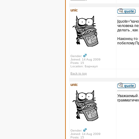
unic
[quote="кач
человека пе
делать , как
Наконец-то 
побелому.П
Gender:
Joined: 14 Aug 2009
Posts: 15
Location: Барнаул
Back to top
unic
Уважаемый А
грамматичес
Gender:
Joined: 14 Aug 2009
Posts: 15