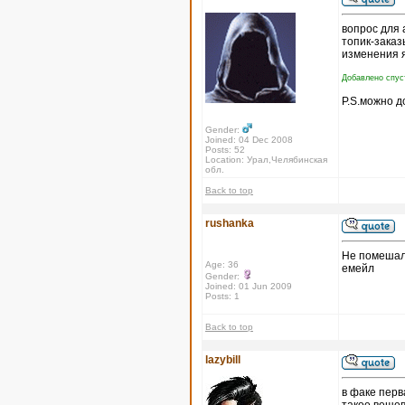
вопрос для
топик-заказ
изменения я
Добавлено спуст
P.S.можно 
Gender:
Joined: 04 Dec 2008
Posts: 52
Location: Урал,Челябинская
обл.
Back to top
rushanka
Не помешало
Age: 36
емейл
Gender:
Joined: 01 Jun 2009
Posts: 1
Back to top
lazybill
в факе перв