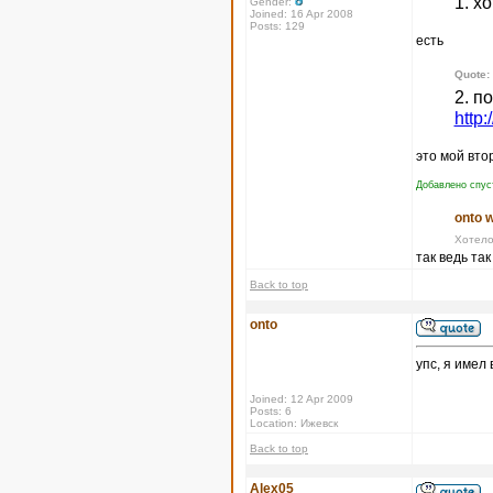
1. х
Gender:
Joined: 16 Apr 2008
Posts: 129
есть
Quote:
2. п
http:
это мой вто
Добавлено спус
onto w
Хотело
так ведь та
Back to top
onto
упс, я имел
Joined: 12 Apr 2009
Posts: 6
Location: Ижевск
Back to top
Alex05