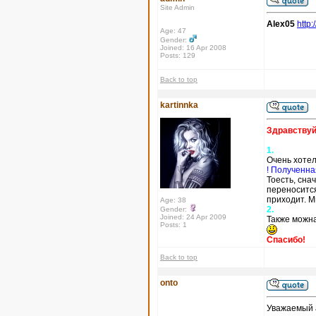
Site Admin
Alex05
http:
Age: 47
Gender:
Joined: 16 Apr 2008
Posts: 129
Back to top
kartinnka
Здравствуй
1.
Очень хотел
! Полученна
Тоесть, сна
переносится
приходит. М
Age: 38
2.
Gender:
Joined: 24 Apr 2009
Также можна
Posts: 1
Спасибо!
Back to top
onto
Уважаемый a