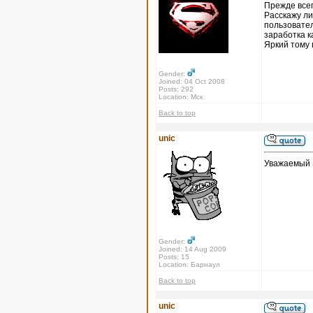
Прежде всег
Расскажу ли
пользовател
заработка к
Яркий тому 
Gender:
Joined: 04 Oct 2008
Posts: 292
Location: Мск
Back to top
unic
Уважаемый 
Gender:
Joined: 14 Aug 2009
Posts: 15
Location: Барнаул
Back to top
unic