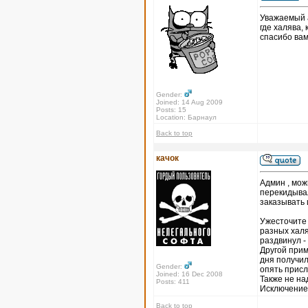
Уважаемый а
где халява,
спасибо вам
Gender:
Joined: 14 Aug 2009
Posts: 15
Location: Барнаул
Back to top
качок
Админ , мож
перекидывал
заказывать и
Ужесточите 
разных халя
раздвинул -
Другой прим
дня получил
Gender:
опять присл
Joined: 16 Dec 2008
Также не на
Posts: 411
Исключение 
Back to top