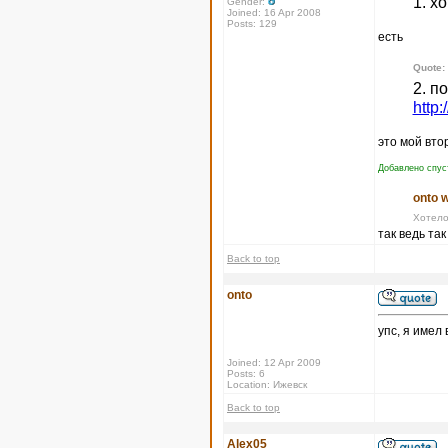
1. х
Gender:
Joined: 16 Apr 2008
Posts: 129
есть
Quote:
2. п
http:
это мой вто
Добавлено спус
onto w
Хотело
так ведь та
Back to top
onto
упс, я имел
Joined: 12 Apr 2009
Posts: 6
Location: Ижевск
Back to top
Alex05