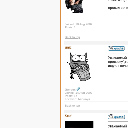
такое вещев
правильно п
Joined: 19 Aug 2009
Posts: 1
Back to top
unic
Уважаемый 
проверку",т
ищу от нече
Gender:
Joined: 14 Aug 2009
Posts: 15
Location: Барнаул
Back to top
Stuf
Уважаемый u