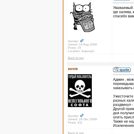
Уважаемый а
где халява,
спасибо вам
Gender:
Joined: 14 Aug 2009
Posts: 15
Location: Барнаул
Back to top
качок
Админ , мож
перекидывал
заказывать и
Ужесточите 
разных халя
раздвинул -
Другой прим
дня получил
Gender:
опять присл
Joined: 16 Dec 2008
Также не на
Posts: 411
Исключение 
Back to top