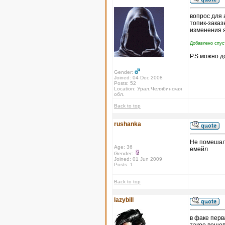
вопрос для
топик-заказ
изменения я
Добавлено спуст
P.S.можно 
Gender:
Joined: 04 Dec 2008
Posts: 52
Location: Урал,Челябинская
обл.
Back to top
rushanka
Не помешало
Age: 36
емейл
Gender:
Joined: 01 Jun 2009
Posts: 1
Back to top
lazybill
в факе перв