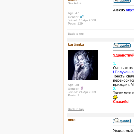
Site Admin
Alex05
http:
Age: 47
Gender:
Joined: 16 Apr 2008
Posts: 129
Back to top
kartinnka
Здравствуй
1.
Очень хотел
! Полученна
Тоесть, сна
переносится
приходит. М
Age: 38
2.
Gender:
Joined: 24 Apr 2009
Также можна
Posts: 1
Спасибо!
Back to top
onto
Уважаемый a