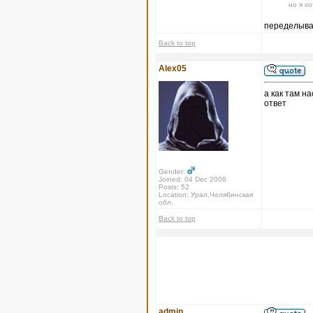
но я х
переделыват
Back to top
Alex05
а как там н
ответ
Gender:
Joined: 04 Dec 2008
Posts: 52
Location: Урал,Челябинская
обл.
Back to top
admin