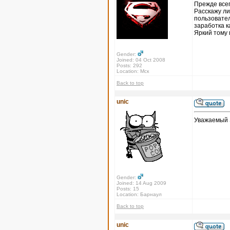
Прежде всег
Расскажу ли
пользовател
заработка к
Яркий тому 
Gender:
Joined: 04 Oct 2008
Posts: 292
Location: Мск
Back to top
unic
Уважаемый 
Gender:
Joined: 14 Aug 2009
Posts: 15
Location: Барнаул
Back to top
unic