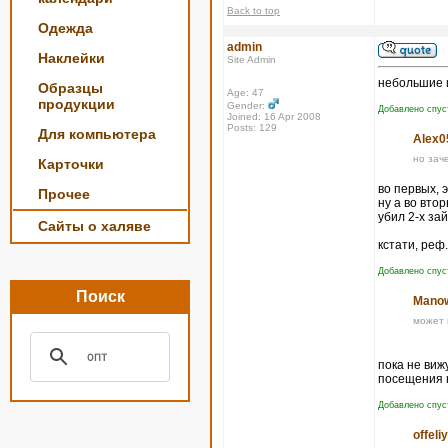
Back to top
Одежда
admin
Наклейки
Site Admin
небольшие 
Образцы
Age: 47
продукции
Gender:
Добавлено спус
Joined: 16 Apr 2008
Posts: 129
Для компьютера
Alex0
но зач
Карточки
во первых, 
Прочее
ну а во вто
убил 2-х зай
Сайты о халяве
кстати, реф
Добавлено спус
Поиск
Manow
может 
пока не вижу
посещения 
Добавлено спус
offeli