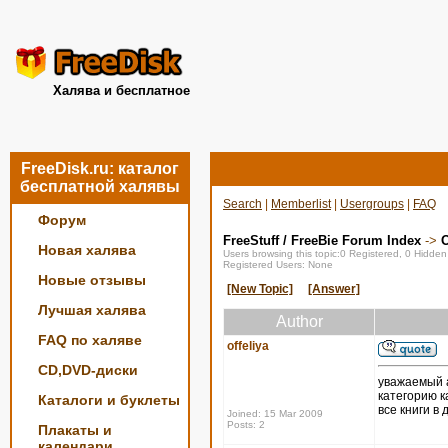
Халява и бесплатное
FreeDisk.ru: каталог
бесплатной халявы
Search
|
Memberlist
|
Usergroups
|
FAQ
Форум
FreeStuff / FreeBie Forum Index
->
О
Новая халява
Users browsing this topic:0 Registered, 0 Hidde
Registered Users: None
Новые отзывы
[New Topic]
[Answer]
Лучшая халява
Author
FAQ по халяве
offeliya
CD,DVD-диски
уважаемый а
категорию к
Каталоги и буклеты
все книги в
Joined: 15 Mar 2009
Posts: 2
Плакаты и
календари