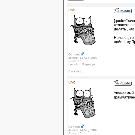
unic
[quote="кач
человека пе
делать , как
Наконец-то 
побелому.П
Gender:
Joined: 14 Aug 2009
Posts: 15
Location: Барнаул
Back to top
unic
Уважаемый А
грамматичес
Gender:
Joined: 14 Aug 2009
Posts: 15