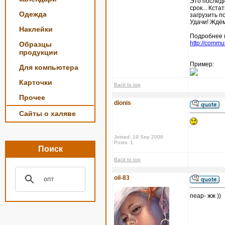
Это последн
срок... Кст
Одежда
загрузить п
Удачи! Ждё
Наклейки
Подробнее м
http://commu
Образцы
продукции
Пример:
Для компьютера
Карточки
Back to top
Прочее
dionis
Сайты о халяве
Joined: 19 Sep 2008
Posts: 1
Поиск
Back to top
oil-83
пеар- жж ))