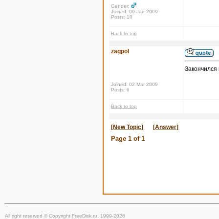
Gender:
Joined: 09 Jan 2009
Posts: 10
Back to top
zaqpol
Закончился к
Joined: 02 Mar 2009
Posts: 6
Back to top
[New Topic]
[Answer]
Page
1
of
1
All right reserved © Copyright FreeDisk.ru, 1999-2026