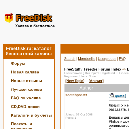
Халява и бесплатное
FreeDisk.ru: каталог
бесплатной халявы
Search
|
Memberlist
|
Usergroups
|
FAQ
Форум
FreeStuff / FreeBie Forum Index
->
Новая халява
Users browsing this topic:0 Registered, 0 Hidde
Registered Users: None
Новые отзывы
[New Topic]
[Answer]
Author
Лучшая халява
scotchposter
FAQ по халяве
Люди!!! У н
CD,DVD-диски
раздавать, 
Каталоги и буклеты
Joined: 07 Oct 2008
Девайсы дей
Posts: 1
Philips и д
Плакаты и
оргинизатор
календари