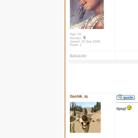
Age: 42
Gender:
Joined: 16 Sep 2008
Posts: 1
Back to top
Gashik_iq
бред!